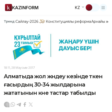
KAZINFORM
KZ
Сайлау-2026
Конституциялық реформа
Арнайы жо
Тренд:
18:11, 28 Маусым 2017
Алматыда жол жөндеу кезінде өткен
ғасырдың 30-34 жылдарына
жататынын көне тастар табылды