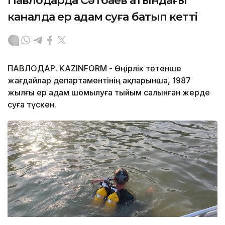
Павлодарда Сәтбаев атындағы
каналда ер адам суға батып кетті
ПАВЛОДАР. KAZINFORM - Өңірлік төтенше
жағдайлар департаментінің ақпарынша, 1987
жылғы ер адам шомылуға тыйым салынған жерде
суға түскен.