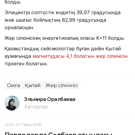
болды.
Эпицентрі солтүстік ендіктің 39,97 градусында
және шығыс бойлықтың 82,99 градусында
орналасқан.
Жер сілкінісінің энергетикалық класы K=11 болды.
Қазақстандық сейсмологтар бұған дейін Қытай
аумағында
магнитудасы 4,1 болатын жер сілкінісін
тіркеген болатын.
Оқиға
Қытай
Жер сілкінісі
Эльмира Оралбаева
Авторлар
22:00, 07 Тамыз 2026