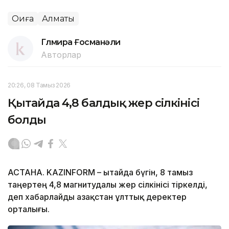
Оқиға
Алматы
Гүлмира Ғосманәли
Авторлар
20:26, 08 Тамыз 2026
Қытайда 4,8 балдық жер сілкінісі
болды
АСТАНА. KAZINFORM – Қытайда бүгін, 8 тамыз
таңертең 4,8 магнитудалы жер сілкінісі тіркелді,
деп хабарлайды Қазақстан ұлттық деректер
орталығы.