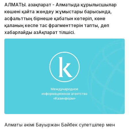
АЛМАТЫ. Қазақпарат - Алматыда құрылысшылар
көшені қайта жөндеу жұмыстары барысында,
асфальттың бірнеше қабатын көтеріп, көне
қаланың кеспе тас фрагменттерін тапты, деп
хабарлайды ҚазАқпарат тілшісі.
Алматы əкімі Бауыржан Байбек сәулетшілер мен