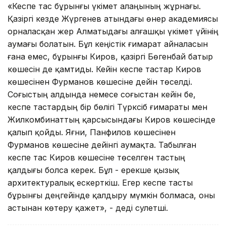
«Кеспе тас бұрынғы үкімет алаңының жұрнағы.
Қазіргі кезде Жүргенев атындағы өнер академиясы
орналасқан жер Алматыдағы алғашқы үкімет үйінің
аумағы болатын. Бұл кеңістік ғимарат айналасын
ғана емес, бұрынғы Киров, қазіргі Бөгенбай батыр
көшесін де қамтиды. Кейін кеспе тастар Киров
көшесінен Фурманов көшесіне дейін төселді.
Соғыстың алдында немесе соғыстан кейін бе,
кеспе тастардың бір бөлігі Түрксіб ғимараты мен
Жилкомбинаттың қарсысындағы Киров көшесінде
қалып қойды. Яғни, Панфилов көшесінен
Фурманов көшесіне дейінгі аумақта. Табылған
кеспе тас Киров көшесіне төселген тастың
қалдығы болса керек. Бұл - ерекше қызық
архитектуралық ескерткіш. Егер кеспе тасты
бұрынғы деңгейінде қалдыру мүмкін болмаса, оны
астынан көтеру қажет», - деді сәулетші.