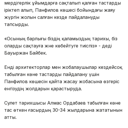
мердігерлік ұйымдарға сақталып қалған тастарды
іріктеп алып, Панфилов көшесі бойындағы жаяу
жүргін жолын салған кезде пайдалануды
тапсырды.
«Осының барлығы біздің қаламыздың тарихы, біз
оларды сақтауға және көбейтуге тиіспіз» - деді
Бауыржан Байбек.
Енді архитекторлар мен жобалаушылар кездейсоқ
табылған көне тастарды пайдалану үшін
Панфилов көшесін қайта жасау жобасына өзгеріс
енгізудің жолдарын қарастыруда.
Сәулет тарихшысы Алмас Ордабаев табылған көне
тас өткен ғасырдың 30-34 жылдарына жататынын
атты.