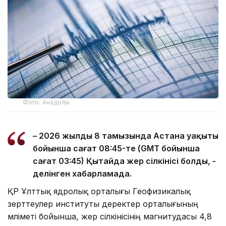
Фото: Анадолы
– 2026 жылдың 8 тамызында Астана уақыты
бойынша сағат 08:45-те (GMT бойынша
сағат 03:45) Қытайда жер сілкінісі болды, -
делінген хабарламада.
ҚР Ұлттық ядролық орталығы Геофизикалық
зерттеулер институты деректер орталығының
мәліметі бойынша, жер сілкінісінің магнитудасы 4,8