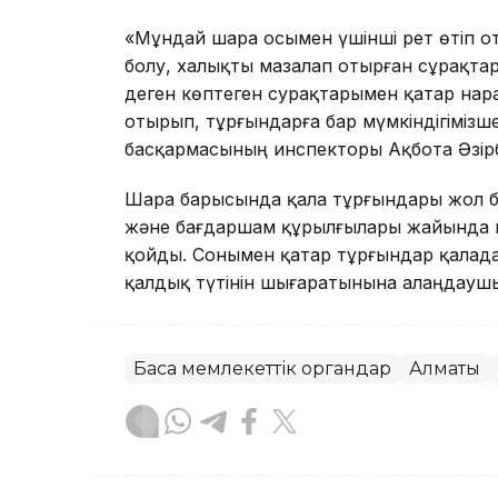
«Мұндай шара осымен үшінші рет өтіп 
болу, халықты мазалап отырған сұрақта
деген көптеген сурақтарымен қатар нар
отырып, тұрғындарға бар мүмкіндігімізш
басқармасының инспекторы Ақбота Әзір
Шара барысында қала тұрғындары жол бе
және бағдаршам құрылғылары жайында к
қойды. Сонымен қатар тұрғындар қалада
қалдық түтінін шығаратынына алаңдаушы
Басқа мемлекеттік органдар
Алматы