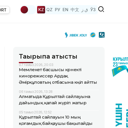
KZ
QZ
РУ
EN
中文
ق ز
ЎЗ
ORT
Тақырыпқа қатысты
07 тамыз 2026, 20:03
Мемлекет басшысы көрнекті
кинорежиссер Ардақ
Әмірқұловтың отбасына көңіл айтты
06 тамыз 2026, 13:28
Алматыда Құрылтай сайлауына
дайындық қалай жүріп жатыр
05 тамыз 2026, 12:52
Құрылтай сайлауын 10 мың
қоғамдық байқаушы бақылайды