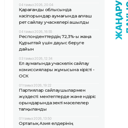
04 тамыз 2026, 20:04
Қарағанды облысында
кәсіпорындар аумағында алғаш
рет сайлау учаскелері ашылды
04 тамыз 2026, 16:55
Респонденттердің 72,3%-ы жаңа
Құрылтай үшін дауыс беруге
дайын
03 тамыз 2026, 12:34
Ел аумағында учаскелік сайлау
комиссиялары жұмысына кірісті -
ОСК
01 тамыз 2026, 19:22
Партиялар сайлаушылармен
жүздесті: мектептерде және өндіріс
орындарында өзекті мәселелер
талқыланды
01 тамыз 2026, 13:50
Орталық Азия елдерінің