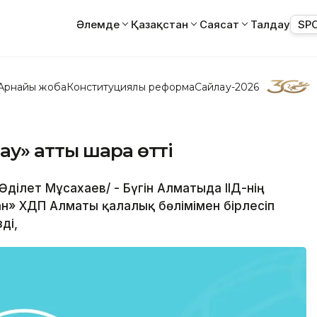
Әлемде
Қазақстан
Саясат
Талдау
SP
Арнайы жоба
Конституциялық реформа
Сайлау-2026
у» атты шара өтті
/Әділет Мұсахаев/ - Бүгін Алматыда ІІД-нің
н» ХДП Алматы қалалық бөлімімен бірлесіп
ді,