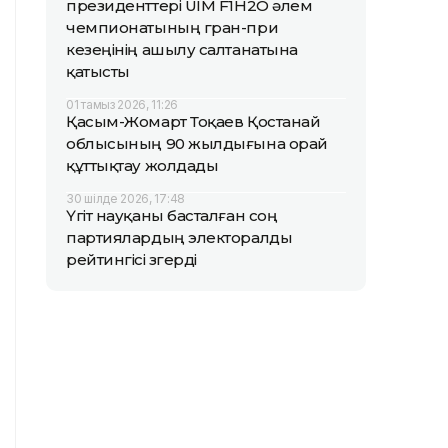
президенттері UIM F1H2O әлем
чемпионатының гран-при
кезеңінің ашылу салтанатына
қатысты
01 тамыз 2026, 11:26
Қасым-Жомарт Тоқаев Қостанай
облысының 90 жылдығына орай
құттықтау жолдады
30 шілде 2026, 17:48
Үгіт науқаны басталған соң
партиялардың электоралды
рейтингісі өзгерді