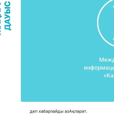
деп хабарлайды ҚазАқпарат.