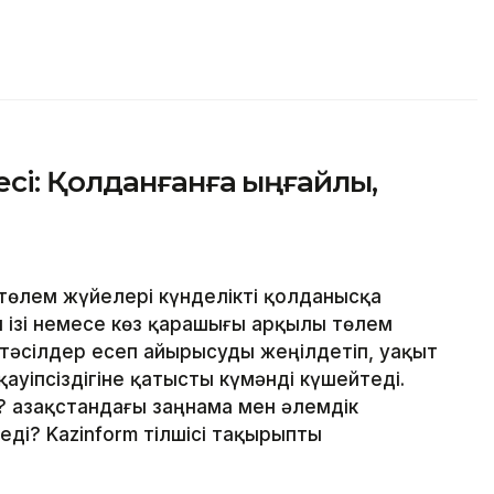
сі: Қолданғанға ыңғайлы,
төлем жүйелері күнделікті қолданысқа
ан ізі немесе көз қарашығы арқылы төлем
 тәсілдер есеп айырысуды жеңілдетіп, уақыт
ауіпсіздігіне қатысты күмәнді күшейтеді.
 Қазақстандағы заңнама мен әлемдік
ді? Kazinform тілшісі тақырыпты