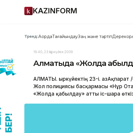
KAZINFORM
Ақорда
Тағайындау
Заң және тәртіп
Дерекқор
Тренд:
16:40, 23 Қыркүйек 2009
Алматыда «Жолда қабылда
АЛМАТЫ. Қыркүйектің 23-і. ҚазАқпарат 
Жол полициясы басқармасы «Нұр Ота
«Жолда қабылдау» атты іс-шара өткіз