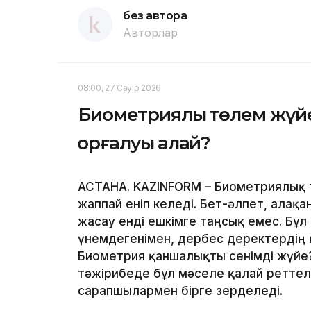
без автора
Авторлар
08:00, 27 Сәуір 2026
Биометриялық төлем жүйе
қорғалуы қалай?
АСТАНА. KAZINFORM – Биометриялық 
жаппай еніп келеді. Бет-әлпет, алақ
жасау енді ешкімге таңсық емес. Бұл
үнемдегенімен, дербес деректердің қ
Биометрия қаншалықты сенімді жүйе?
тәжірибеде бұл мәселе қалай реттеле
сарапшылармен бірге зерделеді.