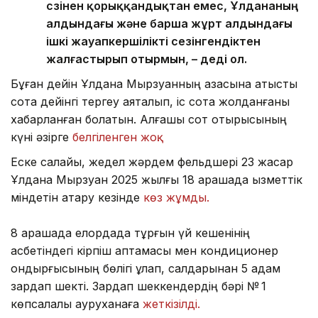
сөзінен қорыққандықтан емес, Ұлдананың
алдындағы және барша жұрт алдындағы
ішкі жауапкершілікті сезінгендіктен
жалғастырып отырмын, – деді ол.
Бұған дейін Ұлдана Мырзуанның қазасына қатысты
сотқа дейінгі тергеу аяқталып, іс сотқа жолданғаны
хабарланған болатын. Алғашқы сот отырысының
күні әзірге
белгіленген жоқ.
Еске салайық, жедел жәрдем фельдшері 23 жасар
Ұлдана Мырзуан 2025 жылғы 18 қарашада қызметтік
міндетін атқару кезінде
көз жұмды.
8 қарашада елордада тұрғын үй кешенінің
қасбетіндегі кірпіш қаптамасы мен кондиционер
қондырғысының бөлігі құлап, салдарынан 5 адам
зардап шекті. Зардап шеккендердің бәрі № 1
көпсалалы ауруханаға
жеткізілді.