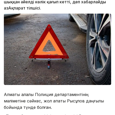
шыққан әйелді көлік қағып кетті, деп хабарлайды
ҚазАқпарат тілшісі.
Алматы қалалық Полиция департаментінің
мәліметіне сәйкес, жол апаты Рысқұлов даңғылы
бойында түнде болған.