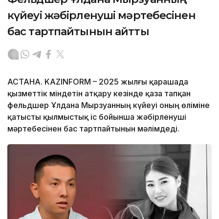
күйеуі жәбірленуші мәртебесінен
бас тартпайтынын айтты
АСТАНА. KAZINFORM – 2025 жылғы қарашада
қызметтік міндетін атқару кезінде қаза тапқан
фельдшер Ұлдана Мырзуанның күйеуі оның өліміне
қатысты қылмыстық іс бойынша жәбірленуші
мәртебесінен бас тартпайтынын мәлімдеді.