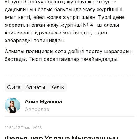
«Toyota Camry» көлігінің жүргізушісі Рысқұлов
даңғылының батыс бағытында жаяу жүргіншіні
қағып кетті, әйел жолға жүгіріп шыққан. Түрлі дене
жарақатын алған жаяу жүргінші № 4 -ші қалалық
клиникалық ауруханаға жеткізілді «, - деп
хабарлады полициядан.
Алматы полициясы сотқа дейінгі тергеу шараларын
бастады. Тиісті сараптамалар тағайындалды.
Оқиға
Алматы
Көлік
Алма Мұқанова
Авторлар
13:52, 07 Тамыз 2026
Фельдшер Ұлдана Мырзуанның