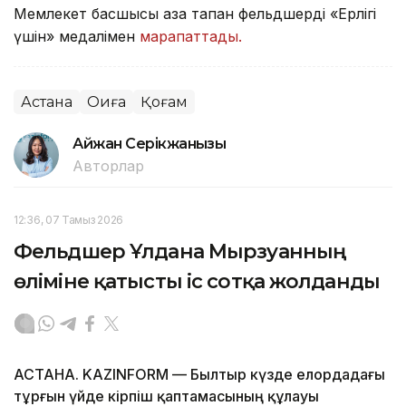
Мемлекет басшысы қаза тапқан фельдшерді «Ерлігі
үшін» медалімен
марапаттады.
Астана
Оқиға
Қоғам
Айжан Серікжанқызы
Авторлар
12:36, 07 Тамыз 2026
Фельдшер Ұлдана Мырзуанның
өліміне қатысты іс сотқа жолданды
АСТАНА. KAZINFORM — Былтыр күзде елордадағы
тұрғын үйде кірпіш қаптамасының құлауы