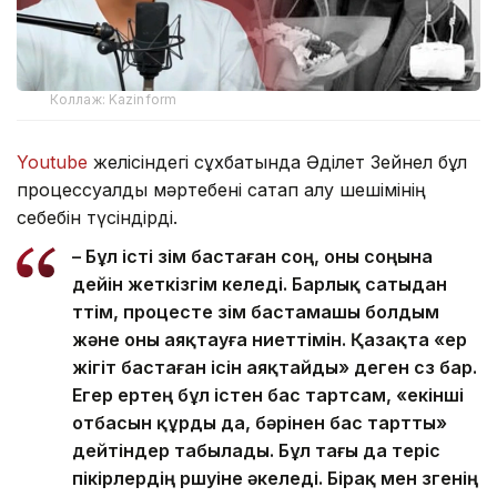
Коллаж: Kazinform
Youtube
желісіндегі сұхбатында Әділет Зейнел бұл
процессуалдық мәртебені сақтап қалу шешімінің
себебін түсіндірді.
– Бұл істі өзім бастаған соң, оны соңына
дейін жеткізгім келеді. Барлық сатыдан
өттім, процесте өзім бастамашы болдым
және оны аяқтауға ниеттімін. Қазақта «ер
жігіт бастаған ісін аяқтайды» деген сөз бар.
Егер ертең бұл істен бас тартсам, «екінші
отбасын құрды да, бәрінен бас тартты»
дейтіндер табылады. Бұл тағы да теріс
пікірлердің өршуіне әкеледі. Бірақ мен өзгенің