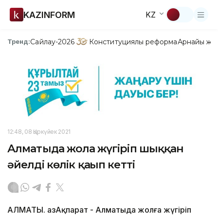
KAZINFORM
KZ
Сайлау-2026
Конституциялық реформа
Арнайы жо
Тренд:
12:48, 08 Қыркүйек 2021
Алматыда жолға жүгіріп шыққан
әйелді көлік қағып кетті
АЛМАТЫ. ҚазАқпарат - Алматыда жолға жүгіріп