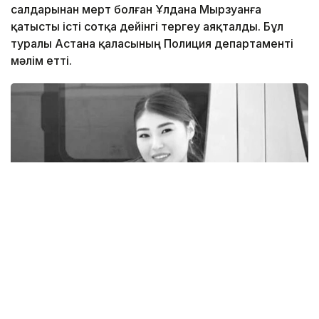
салдарынан мерт болған Ұлдана Мырзуанға
қатысты істі сотқа дейінгі тергеу аяқталды. Бұл
туралы Астана қаласының Полиция департаменті
мәлім етті.
Фото: rustemova_aliya / instagram