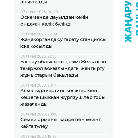
анықталды
07 тамыз 2026, 00:09
Өскеменде дауылдан кейін
ондаған көлік бүлінді
06 тамыз 2026, 22:34
Жаңақорғанда су тарату станциясы
іске қосылды
06 тамыз 2026, 21:35
Ұлытау облысының әкімі Жезқазған
теміржол вокзалындағы жаңғырту
жұмыстарын бақылады
06 тамыз 2026, 20:11
Алматыда картинг көліктерімен
көшеге шыққан жүргізушілер тобы
жазаланды
06 тамыз 2026, 20:00
Семей орманы: қасіреттен кейінгі
қайта түлеу
06 тамыз 2026, 18:25