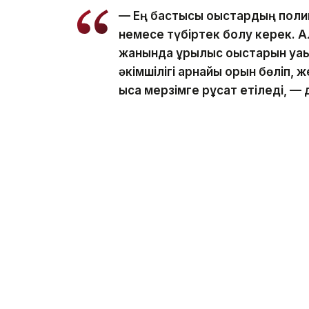
— Ең бастысы қоқыстардың полиг
немесе түбіртек болу керек. Ал
жанында құрылыс қоқыстарын уақ
әкімшілігі арнайы орын бөліп, 
қысқа мерзімге рұқсат етіледі, —
Бақтияр Кәрім мұндай құқықбұзушылық ү
екенін атап өтті.
— Мұндай жағдайда Әкімшілік құ
бабы, 344-бабы және 434-2-баб
осындай құқықбұзушылық бір жыл 
есе артады, — деді ол.
Айта кетейік, бұған дейін, Астанада аб
теңгеден астам айыппұл
салынғаны
жайл