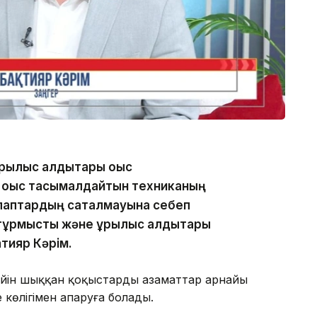
рылыс қалдықтары қоқыс
 қоқыс тасымалдайтын техниканың
лаптардың сақталмауына себеп
ұрмыстық және құрылыс қалдықтары
қтияр Кәрім.
йін шыққан қоқыстарды азаматтар арнайы
көлігімен апаруға болады.