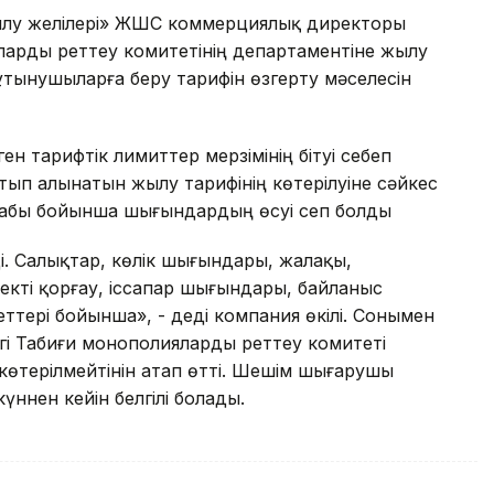
ылу желілері» ЖШС коммерциялық директоры
арды реттеу комитетінің департаментіне жылу
ұтынушыларға беру тарифін өзгерту мәселесін
ген тарифтік лимиттер мерзімінің бітуі себеп
атып алынатын жылу тарифінің көтерілуіне сәйкес
бабы бойынша шығындардың өсуі сеп болды
і. Салықтар, көлік шығындары, жалақы,
екті қорғау, іссапар шығындары, байланыс
ттері бойынша», - деді компания өкілі. Сонымен
ігі Табиғи монополияларды реттеу комитеті
көтерілмейтінін атап өтті. Шешім шығарушы
үннен кейін белгілі болады.