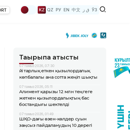
KZ
QZ
РУ
EN
中文
ق ز
ЎЗ
ORT
Тақырыпқа қатысты
07 тамыз 2026, 07:30
Үйі тарлық еткен қызылордалық
көпбалалы ана сотта жеңіп шықты
07 тамыз 2026, 05:11
Алимент қарызы 12 млн теңгеге
жеткен қызылордалықтың бас
бостандығы шектелді
07 тамыз 2026, 01:49
ШҚО-дағы өзен-көлдер суын
заңсыз пайдаланудың 10 дерегі