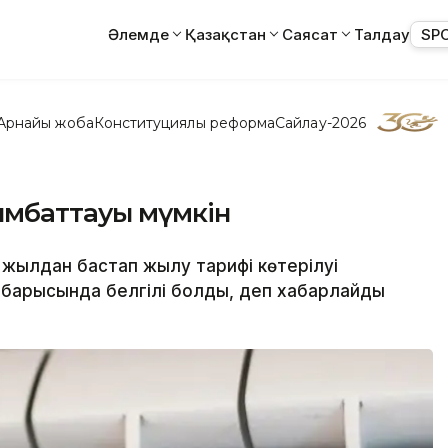
Әлемде
Қазақстан
Саясат
Талдау
SP
Арнайы жоба
Конституциялық реформа
Сайлау-2026
ымбаттауы мүмкін
 жылдан бастап жылу тарифі көтерілуі
 барысында белгілі болды, деп хабарлайды