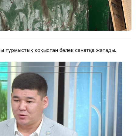
ры тұрмыстық қоқыстан бөлек санатқа жатады.