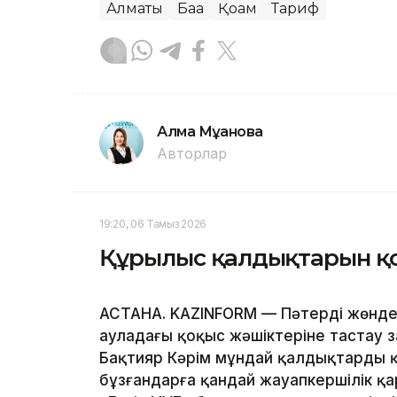
Алматы
Баға
Қоғам
Тариф
Алма Мұқанова
Авторлар
19:20, 06 Тамыз 2026
Құрылыс қалдықтарын қоқ
АСТАНА. KAZINFORM — Пәтерді жөнде
ауладағы қоқыс жәшіктеріне тастау з
Бақтияр Кәрім мұндай қалдықтарды қ
бұзғандарға қандай жауапкершілік қ