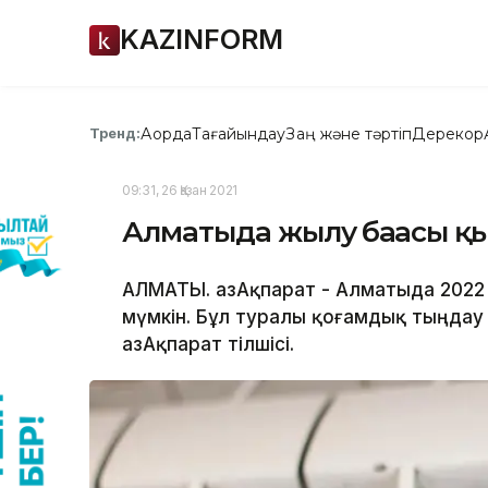
KAZINFORM
Ақорда
Тағайындау
Заң және тәртіп
Дерекқор
Тренд:
09:31, 26 Қазан 2021
Алматыда жылу бағасы қ
АЛМАТЫ. ҚазАқпарат - Алматыда 2022
мүмкін. Бұл туралы қоғамдық тыңдау
ҚазАқпарат тілшісі.