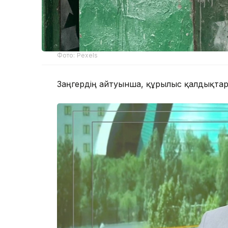
Фото: Pexels
Заңгердің айтуынша, құрылыс қалдықта