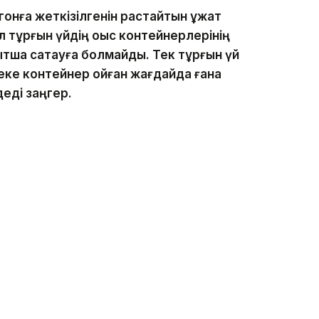
онға жеткізілгенін растайтын құжат
 тұрғын үйдің қоқыс контейнерлерінің
ытша сақтауға болмайды. Тек тұрғын үй
жеке контейнер қойған жағдайда ғана
 деді заңгер.
шін бірнеше әкімшілік бап қолданылуы мүмкін
қықбұзушылық туралы кодекстің 505-
ы қолданылуы мүмкін. Егер дәл
ішінде қайталанса, айыппұл мөлшері екі
аттандыру талаптарын бұзғандарға 57 млн
ы жазған едік.