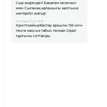
Сыр өңіріндегі Бақатам кесенесі
мен Сығанақ қалашығы қалпына
келтіріліп жатыр
06 тамыз 2026, 18:16
Криптоайырбастау арқылы 155 млн
теңге заңсыз табыс тапқан Орал
тұрғыны сотталды