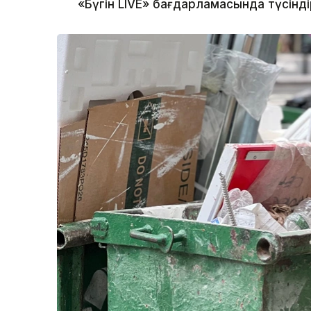
«Бүгін LIVE» бағдарламасында түсінді