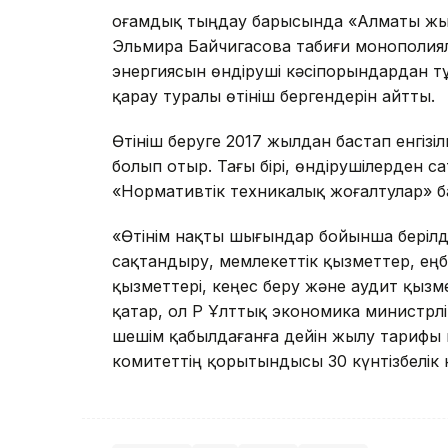
Қоғамдық тыңдау барысында «Алматы ж
Эльмира Байчигасова табиғи монополиял
энергиясын өндіруші кәсіпорындардан т
қарау туралы өтініш бергендерін айтты.
Өтініш беруге 2017 жылдан бастап енгізіл
болып отыр. Тағы бірі, өндірушілерден с
«Нормативтік техникалық жоғалтулар» 
«Өтінім нақты шығындар бойынша берілд
сақтандыру, мемлекеттік қызметтер, еңб
қызметтері, кеңес беру және аудит қызме
қатар, ол ҚР Ұлттық экономика министрл
шешім қабылдағанға дейін жылу тарифы 
комитеттің қорытындысы 30 күнтізбелік к