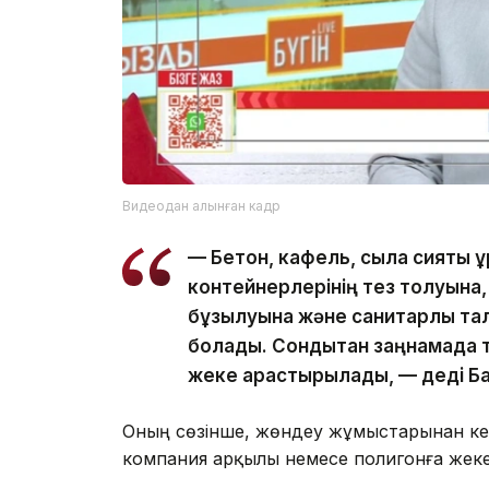
Видеодан алынған кадр
— Бетон, кафель, сылақ сияқты құ
контейнерлерінің тез толуына,
бұзылуына және санитарлық та
болады. Сондықтан заңнамада т
жеке қарастырылады, — деді Ба
Оның сөзінше, жөндеу жұмыстарынан ке
компания арқылы немесе полигонға жеке 