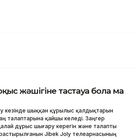
ыс жәшігіне тастауға бола ма
у кезінде шыққан құрылыс қалдықтарын
аң талаптарына қайшы келеді. Заңгер
алай дұрыс шығару керегін және талапты
арастырылғанын Jibek Joly телеарнасының