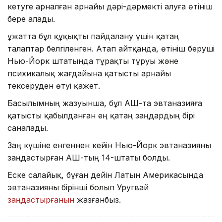
кетуге арналған арнайы дәрі-дәрмекті алуға өтініш
бере алады.
Құжатта бұл құқықты пайдалану үшін қатаң
талаптар белгіленген. Атап айтқанда, өтініш беруші
Нью-Йорк штатында тұрақты тұруы және
психикалық жағдайына қатысты арнайы
тексеруден өтуі қажет.
Басылымның жазуынша, бұл АҚШ-та эвтаназияға
қатысты қабылданған ең қатаң заңдардың бірі
саналады.
Заң күшіне енгеннен кейін Нью-Йорк эвтаназияны
заңдастырған АҚШ-тың 14-штаты болды.
Еске салайық, бұған дейін Латын Америкасында
эвтаназияны бірінші болып Уругвай
заңдастырғанын
жазғанбыз.