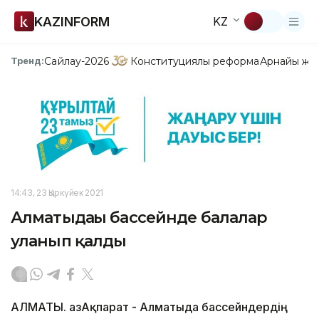
KAZINFORM
KZ
Сайлау-2026
Конституциялық реформа
Арнайы жо
Тренд:
14:43, 23 Қыркүйек 2021
Алматыдағы бассейнде балалар
уланып қалды
АЛМАТЫ. ҚазАқпарат - Алматыда бассейндердің