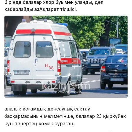
бірінде балалар хлор буымен уланды, деп
хабарлайды ҚазАқпарат тілшісі.
Қалалық қоғамдық денсаулық сақтау
басқармасының мәліметінше, балалар 23 қыркүйек
күні таңертең көмек сұраған.