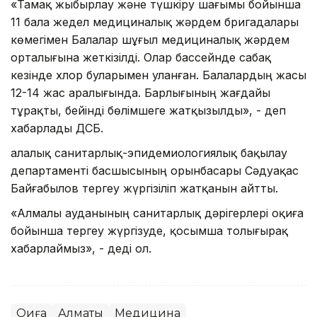
«Тамақ жыбырлау және түшкіру шағымы бойынша
11 бала жедел медициналық жәрдем бригадалары
көмегімен Балалар шұғыл медициналық жәрдем
орталығына жеткізілді. Олар бассейнде сабақ
кезінде хлор буларымен уланған. Балалардың жасы
12-14 жас аралығында. Барлығының жағдайы
тұрақты, бейінді бөлімшеге жатқызылды», - деп
хабарлады ҚДСБ.
Қалалық санитарлық-эпидемиологиялық бақылау
департаменті басшысының орынбасары Сәдуақас
Байғабылов тергеу жүргізіліп жатқанын айтты.
«Алмалы ауданының санитарлық дәрігерлері оқиға
бойынша тергеу жүргізуде, қосымша толығырақ
хабарлаймыз», - деді ол.
Оқиға
Алматы
Медицина