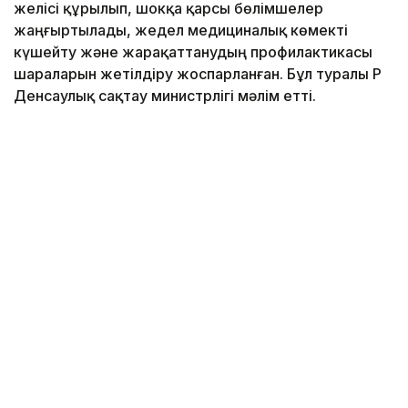
желісі құрылып, шокқа қарсы бөлімшелер
жаңғыртылады, жедел медициналық көмекті
күшейту және жарақаттанудың профилактикасы
шараларын жетілдіру жоспарланған. Бұл туралы ҚР
Денсаулық сақтау министрлігі мәлім етті.
Фото: ОКҚ