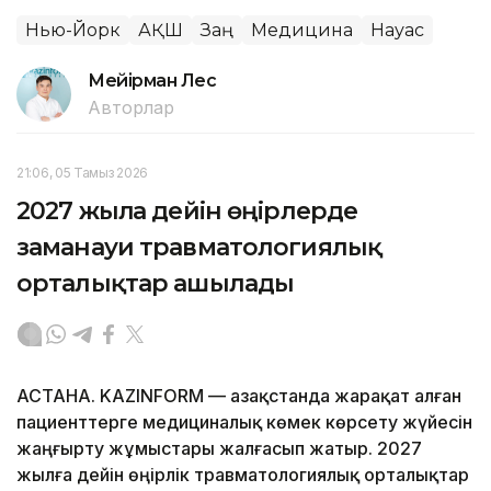
Нью-Йорк
АҚШ
Заң
Медицина
Науқас
Мейірман Лес
Авторлар
21:06, 05 Тамыз 2026
2027 жылға дейін өңірлерде
заманауи травматологиялық
орталықтар ашылады
АСТАНА. KAZINFORM — Қазақстанда жарақат алған
пациенттерге медициналық көмек көрсету жүйесін
жаңғырту жұмыстары жалғасып жатыр. 2027
жылға дейін өңірлік травматологиялық орталықтар