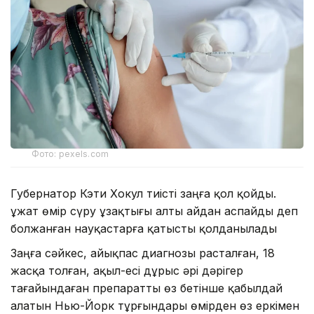
Фото: pexels.com
Губернатор Кэти Хокул тиісті заңға қол қойды.
Құжат өмір сүру ұзақтығы алты айдан аспайды деп
болжанған науқастарға қатысты қолданылады
Заңға сәйкес, айықпас диагнозы расталған, 18
жасқа толған, ақыл-есі дұрыс әрі дәрігер
тағайындаған препаратты өз бетінше қабылдай
алатын Нью-Йорк тұрғындары өмірден өз еркімен