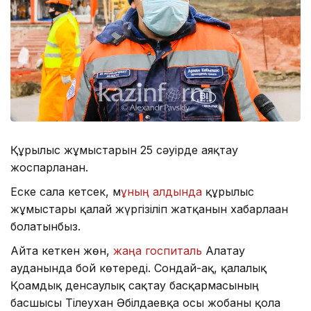
Құрылыс жұмыстарын 25 сәуірде аяқтау
жоспарланған.
Еске сала кетсек, м
ұның алдында
құрылыс
жұмыстары қалай жүргізіліп жатқанын хабарлаған
болатынбыз.
Айта кеткен жөн,
жаңа госпиталь
Алатау
ауданында бой көтереді. Сондай-ақ, қалалық
Қоғамдық денсаулық сақтау басқармасының
басшысы Тілеухан Әбілдаевқа осы жобаны қолға