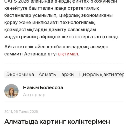
CAFS 2026 алаңында өңірдің финтех-экожүйесін
кеңейтуге бағытталған жаңа стратегиялық
бастамалар ұсынылып, цифрлық экономиканы
қорғау және инклюзивті технологиялық
қоғамдастықтарды дамыту саласындағы
индустрияның айрықша жетістіктері атап өтіледі.
Айта кетелік әйел көшбасшылардың әлемдік
саммиті Астанада өтуі
ықтимал
.
Экономика
Алматы
Қаржы
Цифрлық активтер
Назым Бөлесова
Авторлар
20:11, 06 Тамыз 2026
Алматыда картинг көліктерімен