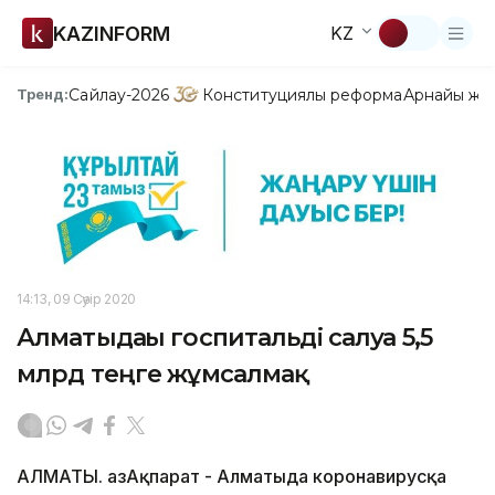
KAZINFORM
KZ
Сайлау-2026
Конституциялық реформа
Арнайы жо
Тренд:
14:13, 09 Сәуір 2020
Алматыдағы госпитальді салуға 5,5
млрд теңге жұмсалмақ
АЛМАТЫ. ҚазАқпарат - Алматыда коронавирусқа