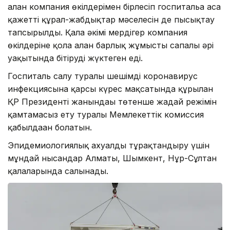
алған компания өкілдерімен бірлесіп госпитальға аса
қажетті құрал-жабдықтар мәселесін де пысықтау
тапсырылды. Қала әкімі мердігер компания
өкілдеріне қолға алған барлық жұмысты сапалы әрі
уақытында бітіруді жүктеген еді.
Госпиталь салу туралы шешімді коронавирус
инфекциясына қарсы күрес мақсатында құрылған
ҚР Президенті жанындағы төтенше жағдай режімін
қамтамасыз ету туралы Мемлекеттік комиссия
қабылдаған болатын.
Эпидемиологиялық ахуалды тұрақтандыру үшін
мұндай нысандар Алматы, Шымкент, Нұр-Сұлтан
қалаларында салынады.