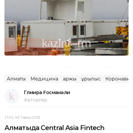
Алматы
Медицина
Қаржы
Құрылыс
Коронавир
Гүлмира Ғосманәли
Авторлар
21:00, 06 Тамыз 2026
Алматыда Central Asia Fintech