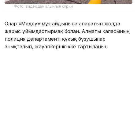
Фото: видеодан алынғын скрин
Олар «Медеу» мұз айдынына апаратын жолда
жарыс ұйымдастырмақ болған. Алматы қаласының
полиция департаменті құқық бұзушылар
анықталып, жауапкершілікке тартылғанын
мәлімдеді.
— Тексеру нәтижесінде оқиғаға қатысқан
барлық азаматтың жеке басы жедел түрде
анықталды. Жол қозғалысы қағидаларын
бұзғаны үшін 4 азамат әкімшілік
жауапкершілікке тартылды. Барлық спорт
көліктері мамандандырылған айыппұл
тұрағына қойылды, — деп хабарлады
департаменттен.
Сонымен қатар Алматы полициясы ортақ
пайдалануға арналған автомобиль жолдарына