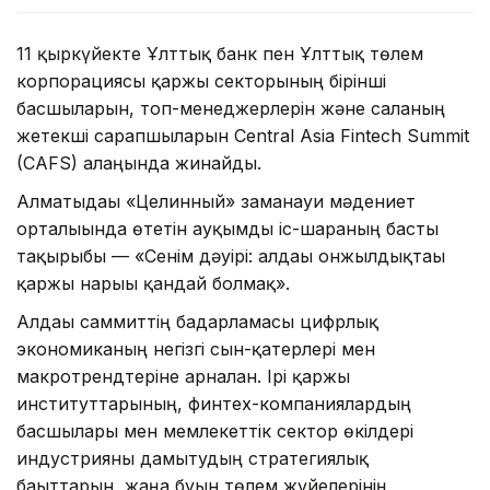
11 қыркүйекте Ұлттық банк пен Ұлттық төлем
корпорациясы қаржы секторының бірінші
басшыларын, топ-менеджерлерін және саланың
жетекші сарапшыларын Central Asia Fintech Summit
(CAFS) алаңында жинайды.
Алматыдағы «Целинный» заманауи мәдениет
орталығында өтетін ауқымды іс-шараның басты
тақырыбы — «Сенім дәуірі: алдағы онжылдықтағы
қаржы нарығы қандай болмақ».
Алдағы саммиттің бағдарламасы цифрлық
экономиканың негізгі сын-қатерлері мен
макротрендтеріне арналған. Ірі қаржы
институттарының, финтех-компаниялардың
басшылары мен мемлекеттік сектор өкілдері
индустрияны дамытудың стратегиялық
бағыттарын, жаңа буын төлем жүйелерінің