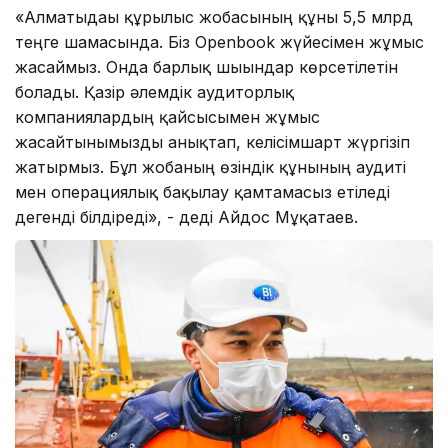
«Алматыдағы құрылыс жобасының құны 5,5 млрд
теңге шамасында. Біз Openbook жүйесімен жұмыс
жасаймыз. Онда барлық шығындар көрсетілетін
болады. Қазір әлемдік аудиторлық
компаниялардың қайсысымен жұмыс
жасайтынымызды анықтап, келісімшарт жүргізіп
жатырмыз. Бұл жобаның өзіндік құнының аудиті
мен операциялық бақылау қамтамасыз етіледі
дегенді білдіреді», - деді Айдос Мұқатаев.