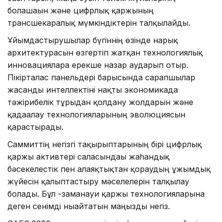
болашағын және цифрлық қаржының
трансшекаралық мүмкіндіктерін талқылайды.
Ұйымдастырушылар бүгіннің өзінде нарық
архитектурасын өзгертіп жатқан технологиялық
инновацияларға ерекше назар аударып отыр.
Пікірталас панельдері барысында сарапшылар
жасанды интеллектіні нақты экономикада
тәжірибелік тұрғыдан қолдану жолдарын және
қадағалау технологияларының эволюциясын
қарастырады.
Саммиттің негізгі тақырыптарының бірі цифрлық
қаржы активтері саласындағы жаһандық
бәсекелестік пен алаяқтықтан қорғаудың ұжымдық
жүйесін қалыптастыру мәселелерін талқылау
болады. Бұл -заманауи қаржы технологияларына
деген сенімді нығайтатын маңызды негіз.