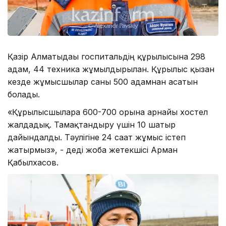
Қазір Алматыдағы госпитальдің құрылысына 298
адам, 44 техника жұмылдырылған. Құрылыс қызған
кезде жұмысшылар саны 500 адамнан асатын
болады.
«Құрылысшыларға 600-700 орынға арнайы хостел
жалдадық. Тамақтандыру үшін 10 шатыр
дайындалды. Тәулігіне 24 сағат жұмыс істеп
жатырмыз», - деді жоба жетекшісі Арман
Қабылхасов.