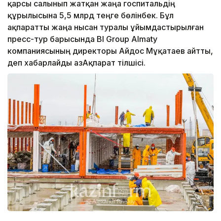
қарсы салынып жатқан жаңа госпитальдің
құрылысына 5,5 млрд теңге бөлінбек. Бұл
ақпаратты жаңа нысан туралы ұйымдастырылған
пресс-тур барысында BI Group Almaty
компаниясының директоры Айдос Мұқатаев айтты,
деп хабарлайды ҚазАқпарат тілшісі.