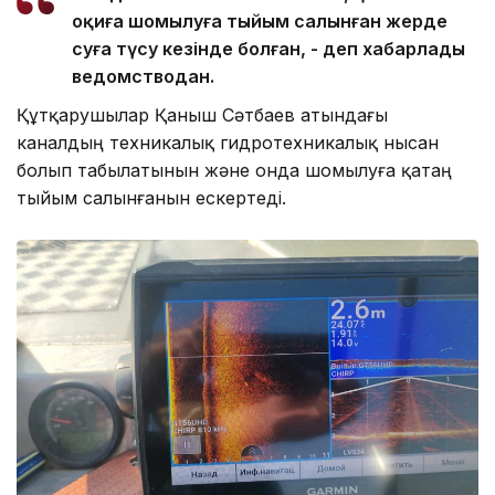
оқиға шомылуға тыйым салынған жерде
суға түсу кезінде болған, - деп хабарлады
ведомстводан.
Құтқарушылар Қаныш Сәтбаев атындағы
каналдың техникалық гидротехникалық нысан
болып табылатынын және онда шомылуға қатаң
тыйым салынғанын ескертеді.