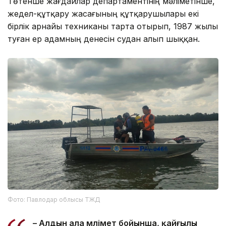
Төтенше жағдайлар департаментінің мәліметінше,
жедел-құтқару жасағының құтқарушылары екі
бірлік арнайы техниканы тарта отырып, 1987 жылы
туған ер адамның денесін судан алып шыққан.
Фото: Павлодар облысы ТЖД
– Алдын ала мәлімет бойынша, қайғылы