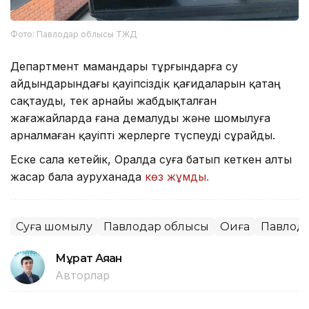
Фото: Павлодар облысы ТЖД
Департмент мамандары тұрғындарға су
айдындарындағы қауіпсіздік қағидаларын қатаң
сақтауды, тек арнайы жабдықталған
жағажайларда ғана демалуды және шомылуға
арналмаған қауіпті жерлерге түспеуді сұрайды.
Еске сала кетейік, Оралда суға батып кеткен алты
жасар бала ауруханада
көз жұмды.
Суға шомылу
Павлодар облысы
Оқиға
Павлод
Мұрат Аяған
Авторлар