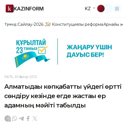
KAZINFORM
KZ
Сайлау-2026
Конституциялық реформа
Арнайы жо
Тренд:
08:15, 30 Қаңтар 2013
Алматыдағы көпқабатты үйдегі өртті
сөндіру кезінде егде жастағы ер
адамның мәйіті табылды