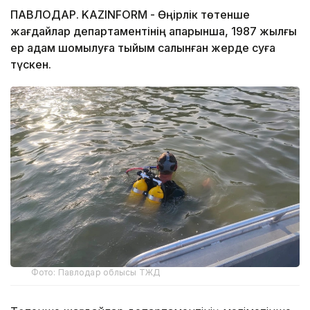
ПАВЛОДАР. KAZINFORM - Өңірлік төтенше
жағдайлар департаментінің ақпарынша, 1987 жылғы
ер адам шомылуға тыйым салынған жерде суға
түскен.
Фото: Павлодар облысы ТЖД