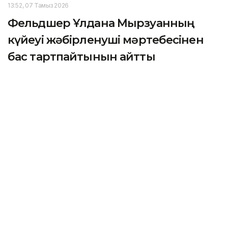
13:52, 07 Тамыз 2026
Фельдшер Ұлдана Мырзуанның
күйеуі жәбірленуші мәртебесінен
бас тартпайтынын айтты
АСТАНА. KAZINFORM – 2025 жылғы қарашада
қызметтік міндетін атқару кезінде қаза тапқан
фельдшер Ұлдана Мырзуанның күйеуі оның өліміне
қатысты қылмыстық іс бойынша жәбірленуші
мәртебесінен бас тартпайтынын мәлімдеді.