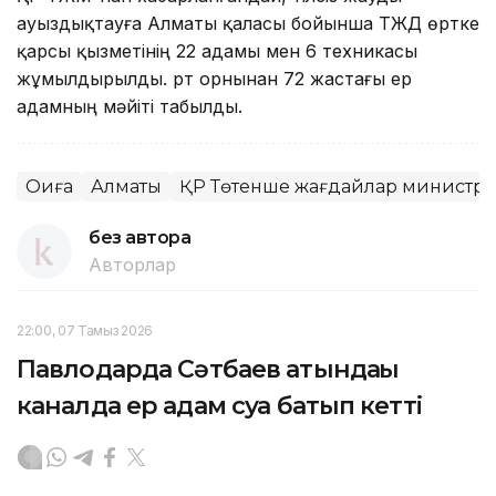
ауыздықтауға Алматы қаласы бойынша ТЖД өртке
қарсы қызметінің 22 адамы мен 6 техникасы
жұмылдырылды. Өрт орнынан 72 жастағы ер
адамның мәйіті табылды.
Оқиға
Алматы
ҚР Төтенше жағдайлар министрлі
без автора
Авторлар
22:00, 07 Тамыз 2026
Павлодарда Сәтбаев атындағы
каналда ер адам суға батып кетті