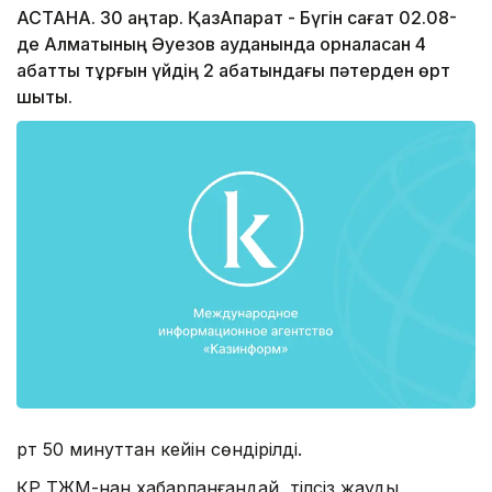
АСТАНА. 30 қаңтар. ҚазАқпарат - Бүгін сағат 02.08-
де Алматының Әуезов ауданында орналасқан 4
қабатты тұрғын үйдің 2 қабатындағы пәтерден өрт
шықты.
Өрт 50 минуттан кейін сөндірілді.
ҚР ТЖМ-нан хабарланғандай, тілсіз жауды