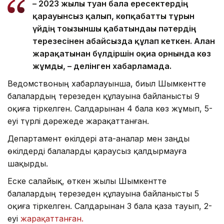
– 2023 жылы туған бала ересектердің
қарауынсыз қалып, көпқабатты тұрғын
үйдің тоғызыншы қабатындағы пәтердің
терезесінен абайсызда құлап кеткен. Алған
жарақатынан бүлдіршін оқиға орнында көз
жұмды, – делінген хабарламада.
Ведомствоның хабарлауынша, биыл Шымкентте
балалардың терезеден құлауына байланысты 9
оқиға тіркелген. Салдарынан 4 бала көз жұмып, 5-
еуі түрлі дәрежеде жарақаттанған.
Департамент өкілдері ата-аналар мен заңды
өкілдерді балаларды қараусыз қалдырмауға
шақырды.
Еске салайық, өткен жылы Шымкентте
балалардың терезеден құлауына байланысты 5
оқиға тіркелген. Салдарынан 3 бала қаза тауып, 2-
еуі
жарақаттанған.