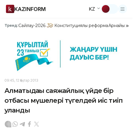
KAZINFORM
KZ
Сайлау-2026
Конституциялық реформа
Арнайы жо
Тренд:
09:45, 12 Қаңтар 2013
Алматыдағы саяжайлық үйде бір
отбасы мүшелері түгелдей иіс тиіп
уланды