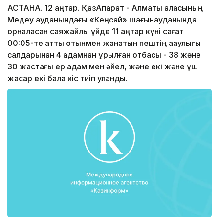
АСТАНА. 12 қаңтар. ҚазАқпарат - Алматы қаласының
Медеу ауданындағы «Кеңсай» шағынауданында
орналасқан саяжайлық үйде 11 қаңтар күні сағат
00:05-те қатты отынмен жанатын пештің ақаулығы
салдарынан 4 адамнан құрылған отбасы - 38 және
30 жастағы ер адам мен әйел, және екі және үш
жасар екі бала иіс тиіп уланды.