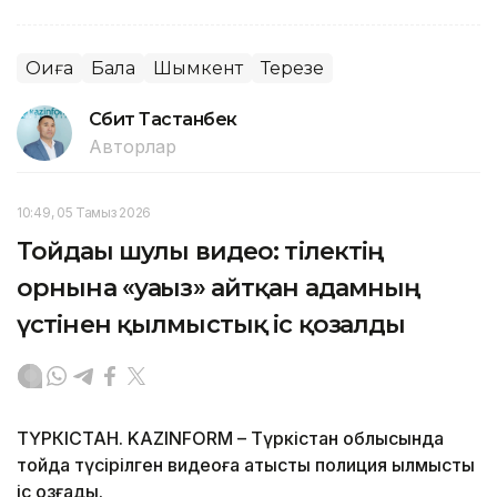
Оқиға
Бала
Шымкент
Терезе
Сәбит Тастанбек
Авторлар
10:49, 05 Тамыз 2026
Тойдағы шулы видео: тілектің
орнына «уағыз» айтқан адамның
үстінен қылмыстық іс қозғалды
ТҮРКІСТАН. KAZINFORM – Түркістан облысында
тойда түсірілген видеоға қатысты полиция қылмыстық
іс қозғады.