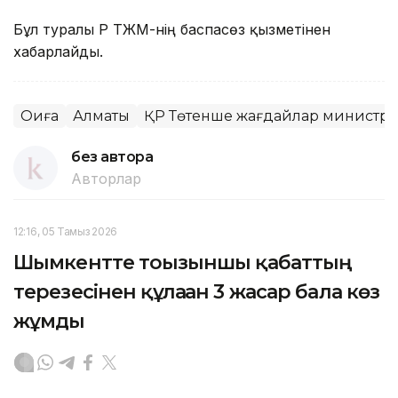
Бұл туралы ҚР ТЖМ-нің баспасөз қызметінен
хабарлайды.
Оқиға
Алматы
ҚР Төтенше жағдайлар министрлі
без автора
Авторлар
12:16, 05 Тамыз 2026
Шымкентте тоғызыншы қабаттың
терезесінен құлаған 3 жасар бала көз
жұмды