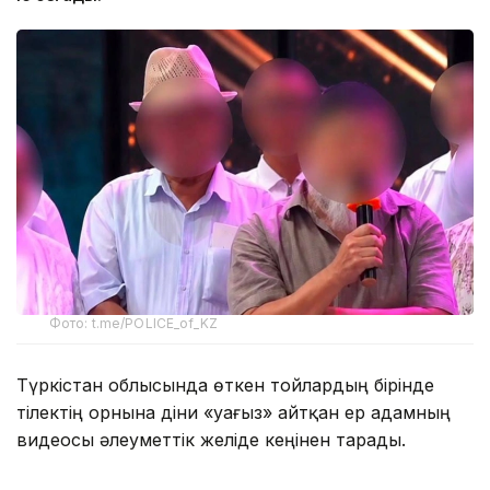
Фото: t.me/POLICE_of_KZ
Түркістан облысында өткен тойлардың бірінде
тілектің орнына діни «уағыз» айтқан ер адамның
видеосы әлеуметтік желіде кеңінен тарады.
Бейнежазбада ол тойларда арақтың қойылмай