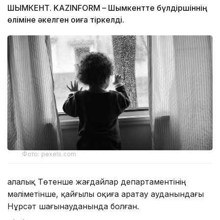
ШЫМКЕНТ. KAZINFORM – Шымкентте бүлдіршіннің
өліміне әкелген оқиға тіркелді.
Фото: pexels.com
Қалалық Төтенше жағдайлар департаментінің
мәліметінше, қайғылы оқиға Қаратау ауданындағы
Нұрсәт шағынауданында болған.