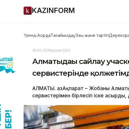
KAZINFORM
Ақорда
Тағайындау
Заң және тәртіп
Дерекқор
Тренд:
16:00, 02 Маусым 2022
Алматыдағы сайлау учаск
сервистерінде қолжетім
АЛМАТЫ. ҚазАқпарат – Жобаны Алматы
сервистерімен бірлесіп іске асырды,