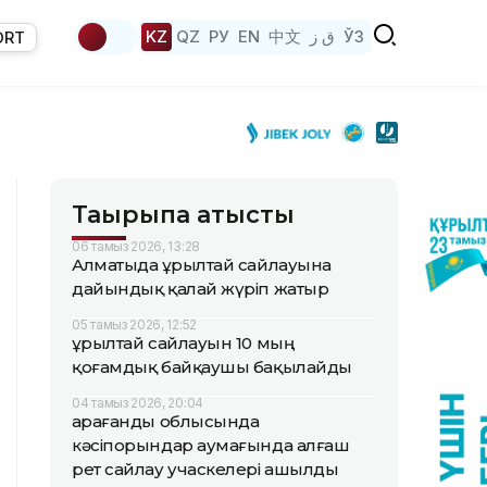
KZ
QZ
РУ
EN
中文
ق ز
ЎЗ
ORT
Тақырыпқа қатысты
06 тамыз 2026, 13:28
Алматыда Құрылтай сайлауына
дайындық қалай жүріп жатыр
05 тамыз 2026, 12:52
Құрылтай сайлауын 10 мың
қоғамдық байқаушы бақылайды
04 тамыз 2026, 20:04
Қарағанды облысында
кәсіпорындар аумағында алғаш
рет сайлау учаскелері ашылды