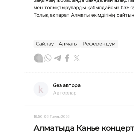
Заңының жобасында баяндалған Қазақста
мен толықтыруларды қабылдайсыз ба» с
Толық ақпарат Алматы әкімдігінің сайтын
Сайлау
Алматы
Референдум
без автора
Авторлар
19:50, 06 Тамыз 2026
Алматыда Канье концерті