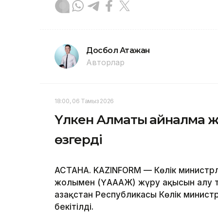
Досбол Атажан
Авторлар
18:00, 06 Тамыз 2026
Үлкен Алматы айналма ж
өзгерді
АСТАНА. KAZINFORM — Көлік министрл
жолымен (ҮАААЖ) жүру ақысын алу тәрт
Қазақстан Республикасы Көлік минис
бекітілді.