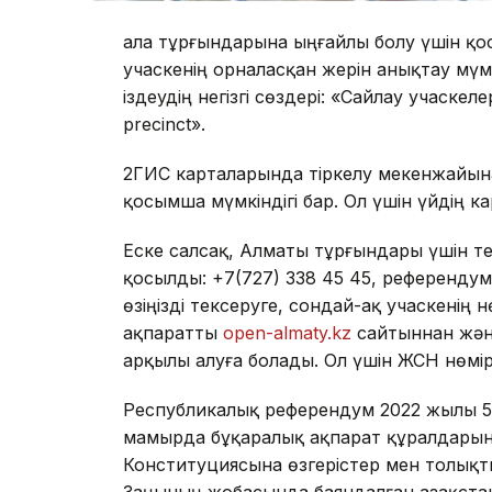
Қала тұрғындарына ыңғайлы болу үшін қо
учаскенің орналасқан жерін анықтау мүмк
іздеудің негізгі сөздері: «Сайлау учаске
precinct».
2ГИС карталарында тіркелу мекенжайына
қосымша мүмкіндігі бар. Ол үшін үйдің к
Еске салсақ, Алматы тұрғындары үшін те
қосылды: +7(727) 338 45 45, референдум
өзіңізді тексеруге, сондай-ақ учаскенің
ақпаратты
open-almaty.kz
сайтыннан жән
арқылы алуға болады. Ол үшін ЖСН нөмірі
Республикалық референдум 2022 жылы 5
мамырда бұқаралық ақпарат құралдарын
Конституциясына өзгерістер мен толықты