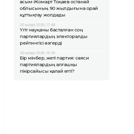
Қасым-Жомарт Тоқаев Қостанай
облысының 90 жылдығына орай
құттықтау жолдады
30 шілде 2026, 17:48
Үгіт науқаны басталған соң
партиялардың электоралды
рейтингісі өзгерді
30 шілде 2026, 16:30
Бір мінбер, жеті партия: саяси
партиялардың алғашқы
пікірсайысы қалай өтті?