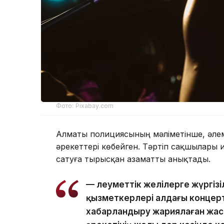
Фото: Pixabay.com
Алматы полициясының мәліметінше, әле
әрекеттері көбейген. Тәртіп сақшылары 
сатуға тырысқан азаматты анықтады.
— Әлеуметтік желілерге жүргі
қызметкерлері алдағы концер
хабарландыру жариялаған жас 