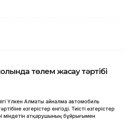
олында төлем жасау тәртібі
ігі Үлкен Алматы айналма автомобиль
ібіне өзгерістер енгізді. Тиісті өзгерістер
трі міндетін атқарушының бұйрығымен