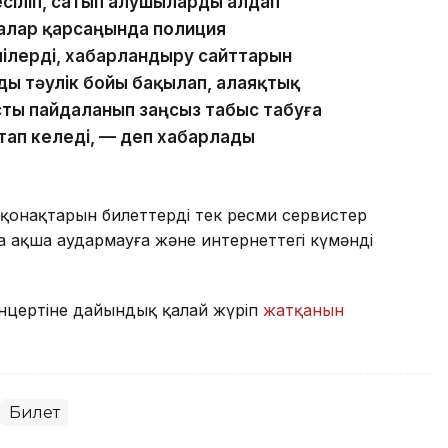
есіліп, сатып алушыларды алдап
алар қарсаңында полиция
ілерді, хабарландыру сайттарын
ы тәулік бойы бақылап, алаяқтық
ты пайдаланып заңсыз табыс табуға
тап келеді, — деп хабарлады
қонақтарын билеттерді тек ресми сервистер
а ақша аудармауға және интернеттегі күмәнді
онцертіне дайындық қалай жүріп
жатқанын
Билет