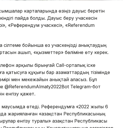
сымшалар карталарында өзіңіз дауыс беретін
індігі пайда болды. Дауыс беру учаскесін
лері», «Референдум учаскесі», «Referendum
 сілтеме бойынша өз учаскеңізді анықтаудың
артасын ашып, «қызметтер» бөліміне өту керек.
лефон арқылы бірыңғай Call-орталық іске
ға қатысуға құқығы бар азаматтардың тізімінде
 нөмірі мен мекежайын анықтай аласыз. Бұл
е @ReferendumAlmaty2022Bot Telegram-бот
н енгізу қажет.
 маусымда өтеді. Референдумға «2022 жылы 6
да жарияланған «Қазақстан Республикасының
рулар енгізу туралы» Қазақстан Республикасы