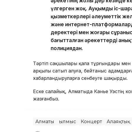
әрекетінің жолы дер кезінде к
үлгерген жоқ. Ауқымды іс-шар
қызметкерлері әлеуметтік жел
және интернет-платформалард
деректері мен жоғары сұраныс
бағытталған әрекеттерді анық
полициядан.
Тәртіп сақшылары қала тұрғындары мен 
арқылы сатып алуға, бейтаныс адамдарғ
хабарландыруларға сенбеуге шақырды.
Еске салайық, Алматыда Канье Уэстің к
жазғанбыз.
Алматы
Қылмыс
Концерт
Алаяқтық