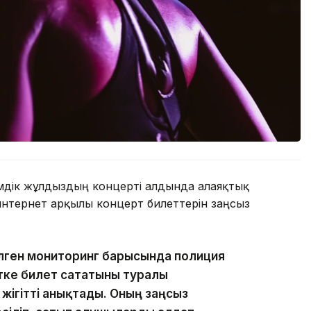
мдік жұлдыздың концерті алдында алаяқтық
интернет арқылы концерт билеттерін заңсыз
зілген мониторинг барысында полиция
тке билет сататыны туралы
жігітті анықтады. Оның заңсыз