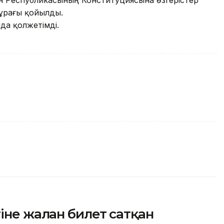
н Республикасының Конституциясына өзгерістер
ұрағы қойылды.
да қолжетімді.
не жалған билет сатқан