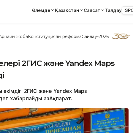
Әлемде
Қазақстан
Саясат
Талдау
SP
Арнайы жоба
Конституциялық реформа
Сайлау-2026
елері 2ГИС және Yandex Maps
ді
 әкімдігі 2ГИС және Yandex Maps
 деп хабарлайды ҚазАқпарат.