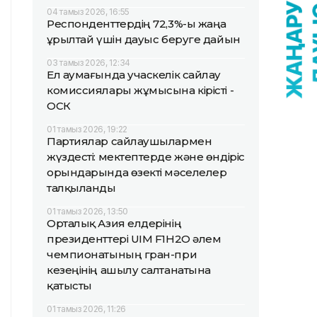
04 тамыз 2026, 16:55
Респонденттердің 72,3%-ы жаңа
Құрылтай үшін дауыс беруге дайын
03 тамыз 2026, 12:34
Ел аумағында учаскелік сайлау
комиссиялары жұмысына кірісті -
ОСК
01 тамыз 2026, 19:22
Партиялар сайлаушылармен
жүздесті: мектептерде және өндіріс
орындарында өзекті мәселелер
талқыланды
01 тамыз 2026, 13:50
Орталық Азия елдерінің
президенттері UIM F1H2O әлем
чемпионатының гран-при
кезеңінің ашылу салтанатына
қатысты
01 тамыз 2026, 11:26