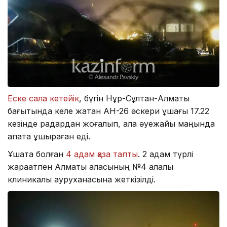
Еске сала кетейік
, бүгін Нұр-Сұлтан-Алматы
бағытында келе жатқан АН-26 әскери ұшағы 17.22
кезінде радардан жоғалып, қала әуежайы маңында
апатқа ұшыраған еді.
Ұшақта болған
4 адам қаза тапты
. 2 адам түрлі
жарақатпен Алматы қаласының №4 қалалық
клиникалық ауруханасына жеткізілді.