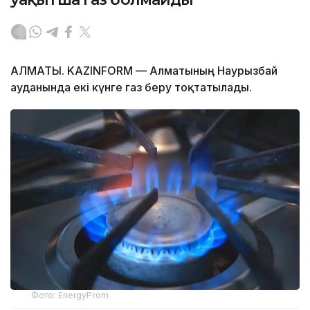
АЛМАТЫ. KAZINFORM — Алматының Наурызбай
ауданында екі күнге газ беру тоқтатылады.
Фото: EnergyProm