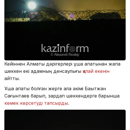
Кейіннен Алматы дәрігерлері ұшақ апатынан жапа
шеккен екі адамның денсаулығы
қалай екенін
айтты.
Ұшақ апаты болған жерге қала әкімі Бақытжан
Сағынтаев барып, зардап шеккендерге барынша
көмек көрсетуді тапсырды
.