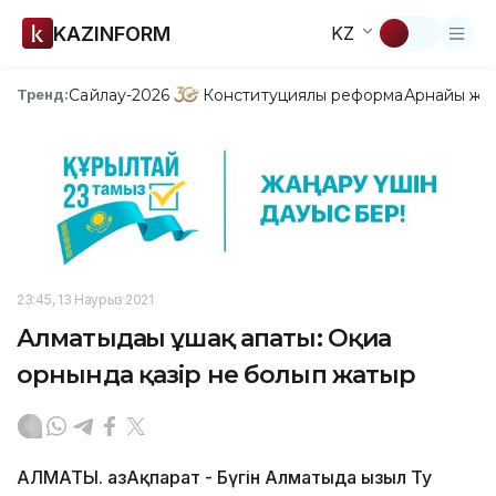
KAZINFORM
KZ
Сайлау-2026
Конституциялық реформа
Арнайы жо
Тренд:
23:45, 13 Наурыз 2021
Алматыдағы ұшақ апаты: Оқиға
орнында қазір не болып жатыр
АЛМАТЫ. ҚазАқпарат - Бүгін Алматыда Қызыл Ту