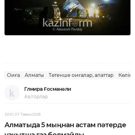
Оқиға
Алматы
Төтенше оқиғалар, апаттар
Көлік
Гүлмира Ғосманәли
Авторлар
20:51, 07 Тамыз 2026
Алматыда 5 мыңнан астам пәтерде
уақытша газ болмайды