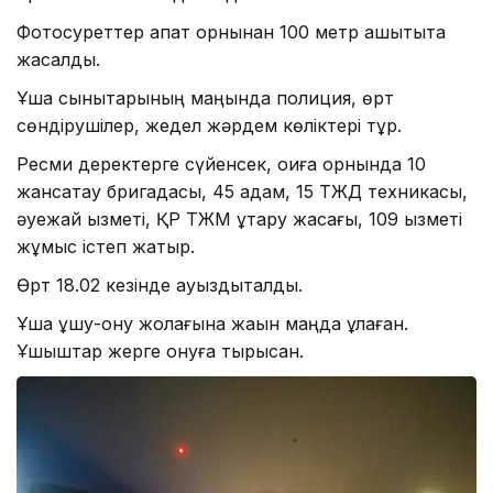
Фотосуреттер апат орнынан 100 метр қашықтықта
жасалды.
Ұшақ сынықтарының маңында полиция, өрт
сөндірушілер, жедел жәрдем көліктері тұр.
Ресми деректерге сүйенсек, оқиға орнында 10
жансақтау бригадасы, 45 адам, 15 ТЖД техникасы,
әуежай қызметі, ҚР ТЖМ құтқару жасағы, 109 қызметі
жұмыс істеп жатыр.
Өрт 18.02 кезінде ауыздықталды.
Ұшақ ұшу-қону жолағына жақын маңда құлаған.
Ұшқыштар жерге қонуға тырысқан.