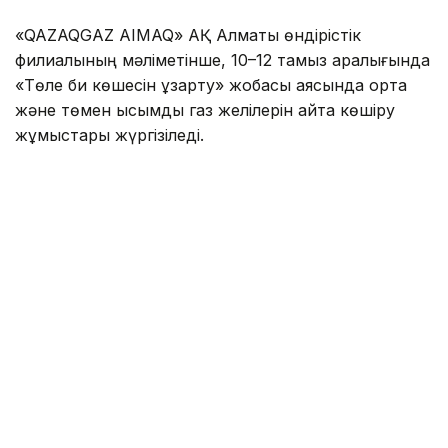
«QAZAQGAZ AIMAQ» АҚ Алматы өндірістік
филиалының мәліметінше, 10–12 тамыз аралығында
«Төле би көшесін ұзарту» жобасы аясында орта
және төмен қысымды газ желілерін қайта көшіру
жұмыстары жүргізіледі.
Осыған байланысты көрсетілген кезеңде
Сабденов — Алатау — Әшімов — Райымбек
көшелерінің шекарасындағы тұрғын үйлер мен
өзге де нысандарға газ беру уақытша тоқтатылады.
Жалпы аудан бойынша 1 153 жеке тұрғын үй, 515
көппәтерлі тұрғын үй (барлығы 5 112 пәтер) және 5
өндірістік кәсіпорында газ болмайды.
Еске салайық, Алматыда МИБ пен ПИК қарыздары
коммуналдық төлем түбіртегінде
көрсетіледі
.