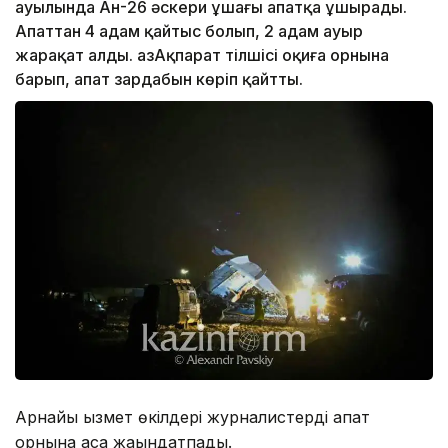
ауылында Ан-26 әскери ұшағы апатқа ұшырады.
Апаттан 4 адам қайтыс болып, 2 адам ауыр
жарақат алды. ҚазАқпарат тілшісі оқиға орнына
барып, апат зардабын көріп қайтты.
Арнайы қызмет өкілдері журналистерді апат
орнына аса жақындатпады.