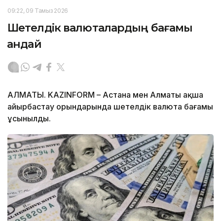
09:22, 09 Тамыз 2026
Шетелдік валюталардың бағамы
қандай
АЛМАТЫ. KAZINFORM – Астана мен Алматы ақша
айырбастау орындарында шетелдік валюта бағамы
ұсынылды.