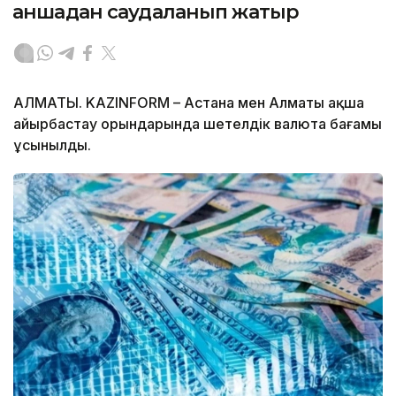
қаншадан саудаланып жатыр
АЛМАТЫ. KAZINFORM – Астана мен Алматы ақша
айырбастау орындарында шетелдік валюта бағамы
ұсынылды.