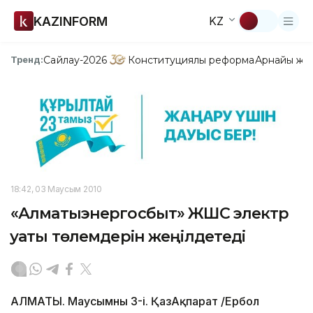
KAZINFORM
KZ
Сайлау-2026
Конституциялық реформа
Арнайы жо
Тренд:
18:42, 03 Маусым 2010
«Алматыэнергосбыт» ЖШС электр
қуаты төлемдерін жеңілдетеді
АЛМАТЫ. Маусымның 3-і. ҚазАқпарат /Ербол