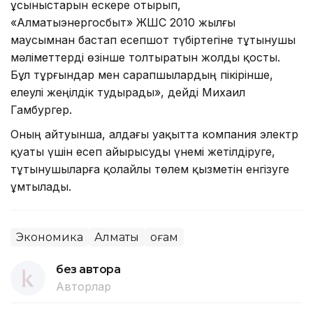
ұсыныстарын ескере отырып,
«Алматыэнергосбыт» ЖШС 2010 жылғы
маусымнан бастап есепшот түбіртегіне тұтынушы
мәліметтерді өзінше толтыратын жолды қосты.
Бұл тұрғындар мен сарапшылардың пікірінше,
елеулі жеңілдік тудырады», дейді Михаил
Гамбургер.
Оның айтуынша, алдағы уақытта компания электр
қуаты үшін есеп айырысуды үнемі жетілдіруге,
тұтынушыларға қолайлы төлем қызметін енгізуге
ұмтылады.
Экономика
Алматы
Қоғам
без автора
Авторлар