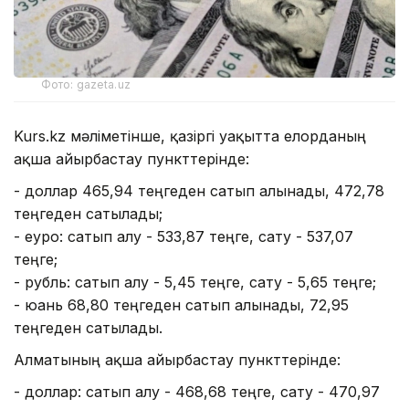
Фото: gazeta.uz
Kurs.kz мәліметінше, қазіргі уақытта елорданың
ақша айырбастау пункттерінде:
- доллар 465,94 теңгеден сатып алынады, 472,78
теңгеден сатылады;
- еуро: сатып алу - 533,87 теңге, сату - 537,07
теңге;
- рубль: сатып алу - 5,45 теңге, сату - 5,65 теңге;
- юань 68,80 теңгеден сатып алынады, 72,95
теңгеден сатылады.
Алматының ақша айырбастау пункттерінде:
- доллар: сатып алу - 468,68 теңге, сату - 470,97