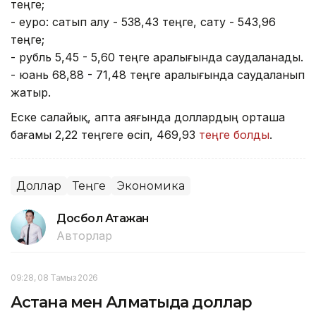
теңге;
- еуро: сатып алу - 538,43 теңге, сату - 543,96
теңге;
- рубль 5,45 - 5,60 теңге аралығында саудаланады.
- юань 68,88 - 71,48 теңге аралығында саудаланып
жатыр.
Еске салайық, апта аяғында доллардың орташа
бағамы 2,22 теңгеге өсіп, 469,93
теңге болды
.
Доллар
Теңге
Экономика
Досбол Атажан
Авторлар
09:28, 08 Тамыз 2026
Астана мен Алматыда доллар