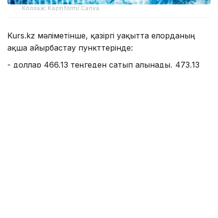
Коллаж: Kazinform/ Canva
Kurs.kz мәліметінше, қазіргі уақытта елорданың
ақша айырбастау пункттерінде:
- доллар 466,13 теңгеден сатып алынады, 473,13
теңгеден сатылады;
- еуро: сатып алу - 534,11 теңге, сату - 544,09
теңге;
- рубль: сатып алу - 5,45 теңге, сату - 5,65 теңге;
- юань 68,78 теңгеден сатып алынады, 72,97
теңгеден сатылады.
Алматының ақша айырбастау пункттерінде:
- доллар: сатып алу - 468,81 теңге, сату - 471,07
теңге;
- еуро: сатып алу - 537,95 теңге, сату - 543,25
теңге;