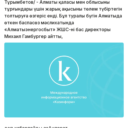
Тұрымбетов/ - Алматы қаласы мен облысының
тұрғындары үшін жарық ақысының төлем түбіртегін
толтыруға өзгеріс енді. Бұл туралы бүгін Алматыда
өткен баспасөз мәслихатында
«Алматыэнергосбыт» ЖШС-нің бас директоры
Михаил Гамбургер айтты,
деп хабарлайды ҚазАқпарат.