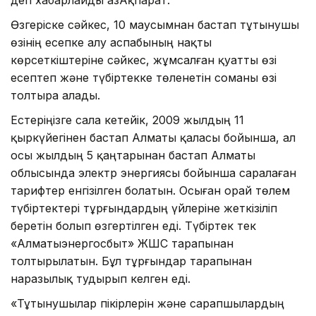
Өзгеріске сәйкес, 10 маусымнан бастап тұтынушы
өзінің есепке алу аспабының нақты
көрсеткіштеріне сәйкес, жұмсалған қуатты өзі
есептеп және түбіртекке төленетін соманы өзі
толтыра алады.
Естеріңізге сала кетейік, 2009 жылдың 11
қыркүйегінен бастап Алматы қаласы бойынша, ал
осы жылдың 5 қаңтарынан бастап Алматы
облысында электр энергиясы бойынша саралаған
тарифтер енгізілген болатын. Осыған орай төлем
түбіртектері тұрғындардың үйлеріне жеткізіліп
беретін болып өзгертілген еді. Түбіртек тек
«Алматыэнергосбыт» ЖШС тарапынан
толтырылатын. Бұл тұрғындар тарапынан
наразылық тудырып келген еді.
«Тұтынушылар пікірлерін және сарапшылардың