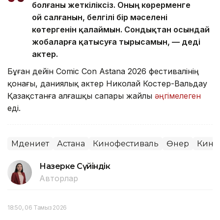
болғаны жеткіліксіз. Оның көрерменге
ой салғанын, белгілі бір мәселені
көтергенін қалаймын. Сондықтан осындай
жобаларға қатысуға тырысамын, — деді
актер.
Бұған дейін Comic Con Astana 2026 фестивалінің
қонағы, даниялық актер Николай Костер-Вальдау
Қазақстанға алғашқы сапары жайлы
әңгімелеген
еді.
Мәдениет
Астана
Кинофестиваль
Өнер
Кино
Назерке Сүйіндік
Авторлар
18:50, 06 Тамыз 2026