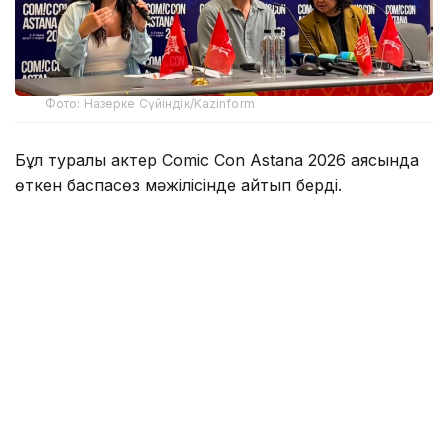
Фото: Назерке Сүйіндік/Kazinform
Бұл туралы актер Comic Con Astana 2026 аясында
өткен баспасөз мәжілісінде айтып берді.
Оның сөзінше, Қазақстанда болған аз уақыттың
өзінде жергілікті халықтың қонақжайлығы мен
ақжарқын көңілі ерекше әсер қалдырған.
— Мені қарсы алған ұйымдастырушылар
да, осында жолыққан адамдар да өте
керемет екен. Осы сапардан кейін
Қазақстанға міндетті түрде тағы келуім
керек деп ойлап отырмын. Әсіресе,
Маңғыстауға барғым келеді, — деді