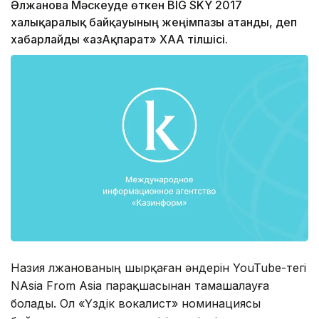
Әлжанова Мәскеуде өткен BIG SKY 2017
халықаралық байқауының жеңімпазы атанды, деп
хабарлайды «ҚазАқпарат» ХАА тілшісі.
Назия Әлжанованың шырқаған әндерін YouTube-тегі
NAsia From Asia парақшасынан тамашалауға
болады. Ол «Үздік вокалист» номинациясы