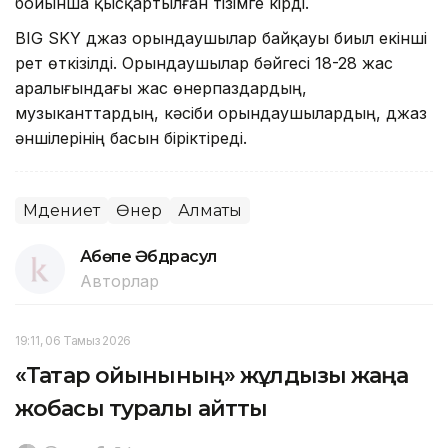
бойынша қысқартылған тізімге кірді.
BIG SKY джаз орындаушылар байқауы биыл екінші
рет өткізілді. Орындаушылар бәйгесі 18-28 жас
аралығындағы жас өнерпаздардың,
музыканттардың, кәсіби орындаушылардың, джаз
әншілерінің басын біріктіреді.
Мәдениет
Өнер
Алматы
Ақбөпе Әбдрасул
Авторлар
19:11, 06 Тамыз 2026
«Тақтар ойынының» жұлдызы жаңа
жобасы туралы айтты