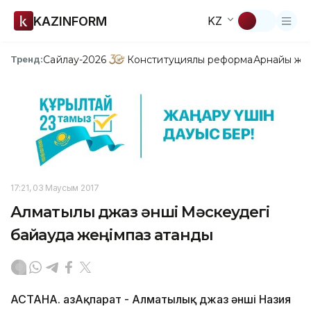
KAZINFORM
KZ
Сайлау-2026
Конституциялық реформа
Арнайы жо
Тренд:
17:21, 03 Маусым 2017
Алматылық джаз әнші Мәскеудегі
байқауда жеңімпаз атанды
АСТАНА. ҚазАқпарат - Алматылық джаз әнші Назия