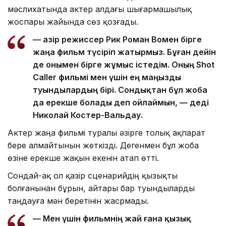
мәслихатында актер алдағы шығармашылық
жоспары жайында сөз қозғады.
— Қазір режиссер Рик Роман Вомен бірге
жаңа фильм түсіріп жатырмыз. Бұған дейін
де онымен бірге жұмыс істедім. Оның Shot
Caller фильмі мен үшін ең маңызды
туындылардың бірі. Сондықтан бұл жоба
да ерекше болады деп ойлаймын, — деді
Николай Костер-Вальдау.
Актер жаңа фильмі туралы әзірге толық ақпарат
бере алмайтынын жеткізді. Дегенмен бұл жоба
өзіне ерекше жақын екенін атап өтті.
Сондай-ақ ол қазір сценарийдің қызықты
болғанынан бұрын, айтары бар туындыларды
таңдауға мән беретінін жасрмады.
— Мен үшін фильмнің жай ғана қызық