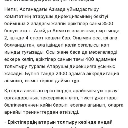
Негізі, Астанадағы Азиада ұйымдастыру
комитетінің атқарушы дирекциясының бекітуі
бойынша 2 қаладағы жалпы еріктілер саны 3500
болуы қажет. Алайда Алматы қаласының сыртында
2, ішінде 4 спорт кешені бар. Онымен қоса, ірі қала
болғандықтан, қала ішіндегі көлік қозғалысы көп
қиындық туғызады. Осы және басқа да мәселелерді
ескере келіп, еріктілер санын тағы 400 адаммен
толықтыру туралы Атқарушы дирекцияға ұсыныс
жасадық. Бүгінгі таңда 2400 адамға аккредитация
алынып, қызметтеріне дайын тұр.
Қатарға алынған еріктілердің әрқайсысы құқық қорғау
органдарының тексеруінен өтіп, тиісті құжаттары
белгіленгеннен кейін барып, есепке алынып, оларға
арнайы тренингтерден өткізілді.
-
Еріктілердің қатарын толтыру кезінде қандай