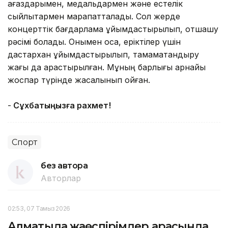
қағаздарымен, медальдармен және естелік
сыйлықтармен марапатталады. Сол жерде
концерттік бағдарлама ұйымдастырылып, отшашу
рәсімі болады. Онымен қоса, еріктілер үшін
дастархан ұйымдастырылып, тамамақтандыру
жағы да қарастырылған. Мұның барлығы арнайы
жоспар түрінде жасалынып қойған.
-
Сұхбатыңызға рахмет!
Спорт
без автора
Авторлар
02:53, 07 Тамыз 2026
Алматыда жаөспірімдер арасында