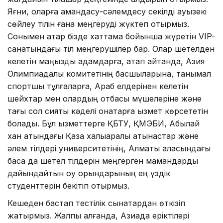
Яғни, оларға амандасу-сәлемдесу секілді ауызекі
сөйлеу тілін ғана меңгеруді жүктеп отырмыз.
Сонымен қатар бізде хаттама бойынша жүретін VIP-
санатындағы тіл меңгерушілер бар. Олар шетелден
келетін маңызды адамдарға, атап айтқанда, Азия
Олимпиадалық комитетінің басшыларына, танымал
спортшы тұлғаларға, Араб елдерінен келетін
шейхтар мен олардың отбасы мүшелеріне және
тағы сол сияқты кәделі қонақтарға қызмет көрсететін
болады. Бұл қызметтерге ҚБТУ, ҚМЭБИ, Абылай
хан атындағы Қазақ халықаралық қатынастар және
әлем тілдері университетінің, Алматы қаласындағы
басқа да шетел тілдерін меңгерген мамандарды
дайындайтын оқу орындарының ең үздік
студенттерін бекітіп отырмыз.
Кешеден бастап тестілік сынақтардан өткізіп
жатырмыз. Жалпы алғанда, Азиада еріктілері