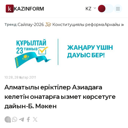
KAZINFORM
KZ
Сайлау-2026
Конституциялық реформа
Арнайы жо
Тренд:
10:28, 28 Қаңтар 2011
Алматылық еріктілер Азиадаға
келетін қонақтарға қызмет көрсетуге
дайын-Б. Мәкен