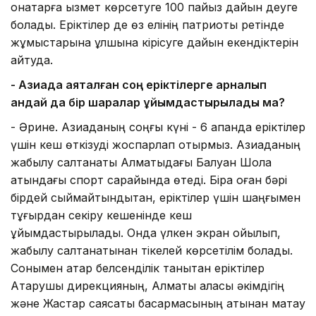
қонақтарға қызмет көрсетуге 100 пайыз дайын деуге
болады. Еріктілер де өз елінің патриоты ретінде
жұмыстарына құлшына кірісуге дайын екендіктерін
айтуда.
- Азиада
аяқталған
соң еріктілер
ге арналып
қандай да бір шаралар ұйымдастыр
ылады ма?
- Әрине. Азиаданың соңғы күні - 6 ақпанда еріктілер
үшін кеш өткізуді жоспарлап отырмыз. Азиаданың
жабылу салтанаты Алматыдағы Балуан Шолақ
атындағы спорт сарайында өтеді. Бірақ оған бәрі
бірдей сыймайтындықтан, еріктілер үшін шаңғымен
тұғырдан секіру кешенінде кеш
ұйымдастырылады. Онда үлкен экран қойылып,
жабылу салтанатынан тікелей көрсетілім болады.
Сонымен қатар белсенділік танытқан еріктілер
Атқарушы дирекцияның, Алматы қаласы әкімдігің
және Жастар саясаты басқармасының атынан мақтау