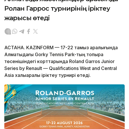
Ролан Гаррос турнирінің іріктеу
жарысы өтеді
АСТАНА. KAZINFORM — 17-22 тамыз аралығында
Алматыдағы Gorky Tennis Park-тың топырақ
төсенішіндегі корттарында Roland Garros Junior
Series by Renault — Qualifications West and Central
Asia халықаралық іріктеу турнирі өтеді.