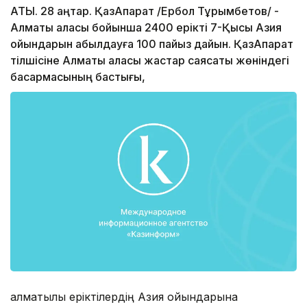
АТЫ. 28 қаңтар. ҚазАқпарат /Ербол Тұрымбетов/ -
Алматы қаласы бойынша 2400 ерікті 7-Қысқы Азия
ойындарын қабылдауға 100 пайыз дайын. ҚазАқпарат
тілшісіне Алматы қаласы жастар саясаты жөніндегі
басқармасының бастығы,
алматылық еріктілердің Азия ойындарына