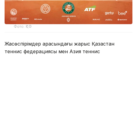
Фото: ҚТФ
Жасөспірімдер арасындағы жарыс Қазақстан
теннис федерациясы мен Азия теннис
федерациясының (ATF) қолдауымен
ұйымдастырылып отыр.
Қазақстан теннис федерациясынан мәлім
еткеніндей, іс-шара Алматы қаласы әкімдігінің
қолдауымен өтіп, елімізде жыл сайын тамыз
айының үшінші жексенбісінде аталып өтетін Спорт
күніне арналады.
Турнирге Орталық және Батыс Азия елдерінен 16
жасқа дейінгі ең үздік 16 ұл және қыз теннисші
қатысады. Іріктеу кезеңінің жеңімпаздары қазан