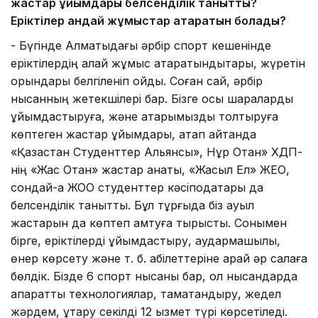
жастар ұйымдары белсенділік танытты?
Еріктілер
қандай жұмыстар атқаратын болады?
- Бүгінде Алматыдағы әрбір спорт кешенінде
еріктілердің қалай жұмыс атқаратындықтары, жүретін
орындары белгіленіп қойды. Соған сай, әрбір
нысанның жетекшілері бар. Бізге осы шараларды
ұйымдастыруға, және қатарымызды толтыруға
көптеген жастар ұйымдары, атап айтқанда
«Қазақстан Студенттер Альянсы», Нұр Отан» ХДП-
нің «Жас Отан» жастар қанаты, «Жасыл Ел» ЖЕО,
сондай-ақ ЖОО студенттер кәсіподақтары да
белсенділік танытты. Бұл тұрғыда біз ауыл
жастарын да көптеп қамтуға тырыстық. Сонымен
бірге, еріктілерді ұйымдастыру, аудармашылық,
өнер көрсету және т. б. қабілеттеріне қарай әр салаға
бөлдік. Бізде 6 спорт нысаны бар, ол нысандарда
ақпараттық технологиялар, тамақтандыру, жедел
жәрдем, құтқару секілді 12 қызмет түрі көрсетіледі.