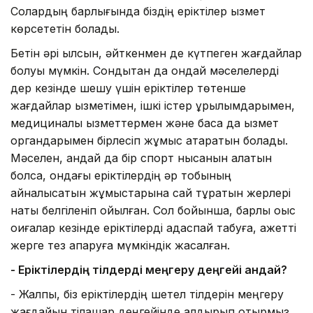
Солардың барлығында біздің еріктілер қызмет
көрсететін болады.
Бетін әрі қылсын, әйткенмен де күтпеген жағдайлар
болуы мүмкін. Сондықтан да ондай мәселелерді
дер кезінде шешу үшін еріктілер төтенше
жағдайлар қызметімен, ішкі істер құрылымдарымен,
медициналық қызметтермен және басқа да қызмет
органдарымен бірлесіп жұмыс атқаратын болады.
Мәселен, қандай да бір спорт нысанын алатын
болсақ, ондағы еріктілердің әр тобының
айналысатын жұмыстарына сай тұратын жерлері
нақты белгіленіп қойылған. Сол бойынша, барлық оқыс
оқиғалар кезінде еріктілерді адаспай табуға, қажетті
жерге тез апаруға мүмкіндік жасалған.
-
Еріктілердің тілдерді
меңгеру
деңгейі қандай
?
- Жалпы, біз еріктілердің шетел тілдерін меңгеру
жағдайын тілашар деңгейінде қалдырып отырмыз.