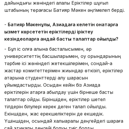
дайындығы жөніндегі қалалық Еріктілер шұғыл
штабының төрағасы Бақтияр Мәкен әңгімелеп берді.
-
Бақтияр Мәкенұлы,
Азиадаға келетін қонақтарға
қызмет көрсететін
еріктілер
ді іріктеу
кезінде
оларға
қандай басты талаптар қойылды?
- Бұл іс қолға алына басталысымен, әр
университеттің басшыларымен, оқу орындарының
тәрбие ісі жөніндегі жетекшілерімен, сондай-ақ
жастар комитеттерімен жиындар өткізіп, еріктілер
қатарына студенттерді алу шарасын
ұйымдастырдық. Осыдан кейін біз Азиада
еріктілерін қатарға қабылдау үшін бірнеше басты
талаптар қойдық. Біріншіден, еріктілер шетел
тілдерін білулері керек деген талап қойылды.
Екіншіден, жас ерекшеліктерін де екшедік.
Үшіншіден, осындай халықаралық деңгейдегі шараға
сай этикалық деңгейі болуы тиіс болды.