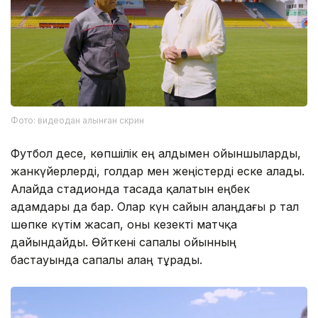
Фото: видеодан алынған скрин
Футбол десе, көпшілік ең алдымен ойыншыларды,
жанкүйерлерді, голдар мен жеңістерді еске алады.
Алайда стадионда тасада қалатын еңбек
адамдары да бар. Олар күн сайын алаңдағы әр тал
шөпке күтім жасап, оны кезекті матчқа
дайындайды. Өйткені сапалы ойынның
бастауында сапалы алаң тұрады.