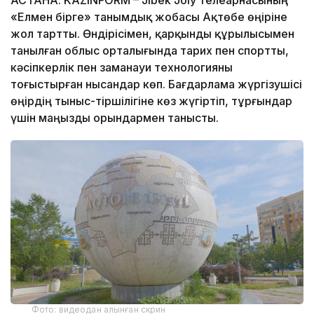
«Елмен бірге» танымдық жобасы Ақтөбе өңіріне
жол тартты. Өндірісімен, қарқынды құрылысымен
танылған облыс орталығында тарих пен спортты,
кәсіпкерлік пен заманауи технологияны
тоғыстырған нысандар көп. Бағдарлама жүргізушісі
өңірдің тыныс-тіршілігіне көз жүгіртіп, тұрғындар
үшін маңызды орындармен танысты.
Фото: видеодан алынған скрин