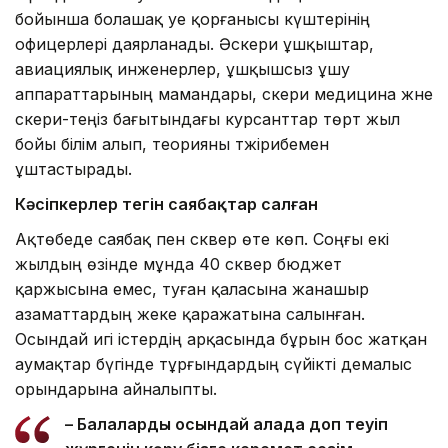
бойынша болашақ әуе қорғанысы күштерінің
офицерлері даярланады. Әскери ұшқыштар,
авиациялық инженерлер, ұшқышсыз ұшу
аппараттарының мамандары, әскери медицина және
әскери-теңіз бағытындағы курсанттар төрт жыл
бойы білім алып, теорияны тәжірибемен
ұштастырады.
Кәсіпкерлер тегін саябақтар салған
Ақтөбеде саябақ пен сквер өте көп. Соңғы екі
жылдың өзінде мұнда 40 сквер бюджет
қаржысына емес, туған қаласына жанашыр
азаматтардың жеке қаражатына салынған.
Осындай игі істердің арқасында бұрын бос жатқан
аумақтар бүгінде тұрғындардың сүйікті демалыс
орындарына айналыпты.
– Балалардың осындай алаңда доп теуіп