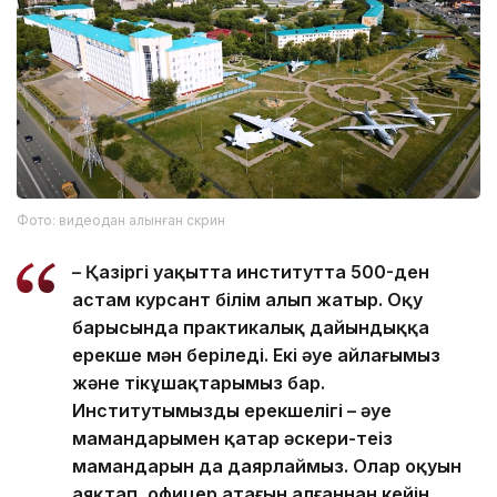
Фото: видеодан алынған скрин
– Қазіргі уақытта институтта 500-ден
астам курсант білім алып жатыр. Оқу
барысында практикалық дайындыққа
ерекше мән беріледі. Екі әуе айлағымыз
және тікұшақтарымыз бар.
Институтымыздың ерекшелігі – әуе
мамандарымен қатар әскери-теңіз
мамандарын да даярлаймыз. Олар оқуын
аяқтап, офицер атағын алғаннан кейін