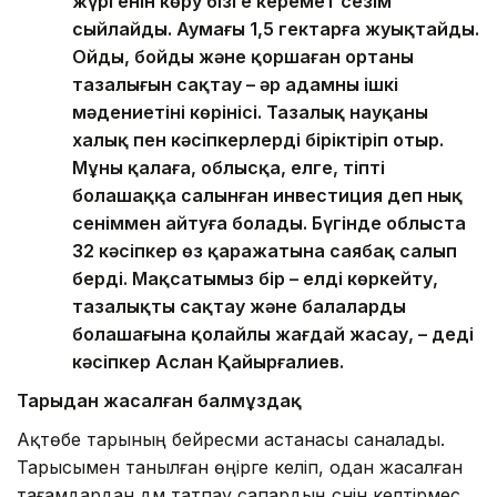
жүргенін көру бізге керемет сезім
сыйлайды. Аумағы 1,5 гектарға жуықтайды.
Ойдың, бойдың және қоршаған ортаның
тазалығын сақтау – әр адамның ішкі
мәдениетінің көрінісі. Тазалық науқаны
халық пен кәсіпкерлерді біріктіріп отыр.
Мұны қалаға, облысқа, елге, тіпті
болашаққа салынған инвестиция деп нық
сеніммен айтуға болады. Бүгінде облыста
32 кәсіпкер өз қаражатына саябақ салып
берді. Мақсатымыз бір – елді көркейту,
тазалықты сақтау және балалардың
болашағына қолайлы жағдай жасау, – деді
кәсіпкер Аслан Қайырғалиев.
Тарыдан жасалған балмұздақ
Ақтөбе тарының бейресми астанасы саналады.
Тарысымен танылған өңірге келіп, одан жасалған
тағамдардан дәм татпау сапардың сәнін келтірмес