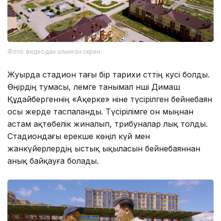
Фото: видеодан алынған скрин
Жуырда стадион тағы бір тарихи сәттің куәсі болды.
Өңірдің тумасы, әлемге танымал әнші Димаш
Құдайбергеннің «Ақерке» әніне түсірілген бейнебаян
осы жерде таспаланды. Түсірілімге он мыңнан
астам ақтөбелік жиналып, трибуналар лық толды.
Стадиондағы ерекше көңіл күй мен
жанкүйерлердің ыстық ықыласын бейнебаяннан
анық байқауға болады.