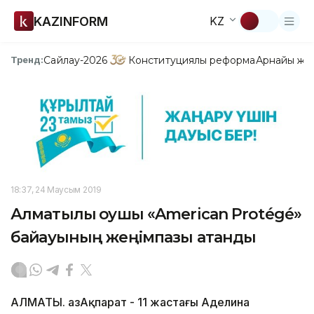
KAZINFORM
KZ
Сайлау-2026
Конституциялық реформа
Арнайы жо
Тренд:
18:37, 24 Маусым 2019
Алматылық оқушы «American Protégé»
байқауының жеңімпазы атанды
АЛМАТЫ. ҚазАқпарат - 11 жастағы Аделина