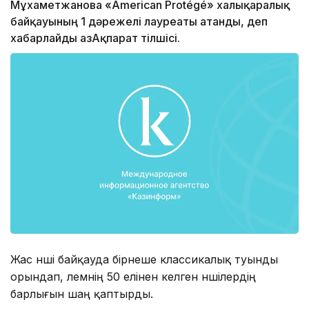
Мұхаметжанова «American Protégé» халықаралық
байқауының 1 дәрежелі лауреаты атанды, деп
хабарлайды ҚазАқпарат тілшісі.
Жас әнші байқауда бірнеше классикалық туынды
орындап, әлемнің 50 елінен келген әншілердің
барлығын шаң қаптырды.