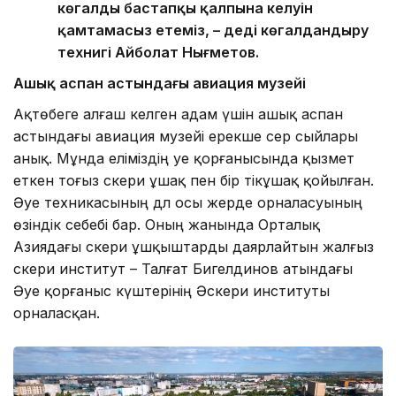
көгалдың бастапқы қалпына келуін
қамтамасыз етеміз, – деді көгалдандыру
технигі Айболат Нығметов.
Ашық аспан астындағы авиация музейі
Ақтөбеге алғаш келген адам үшін ашық аспан
астындағы авиация музейі ерекше әсер сыйлары
анық. Мұнда еліміздің әуе қорғанысында қызмет
еткен тоғыз әскери ұшақ пен бір тікұшақ қойылған.
Әуе техникасының дәл осы жерде орналасуының
өзіндік себебі бар. Оның жанында Орталық
Азиядағы әскери ұшқыштарды даярлайтын жалғыз
әскери институт – Талғат Бигелдинов атындағы
Әуе қорғаныс күштерінің Әскери институты
орналасқан.