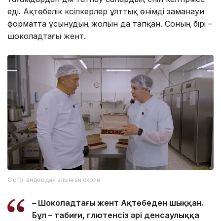
еді. Ақтөбелік кәсіпкерлер ұлттық өнімді заманауи
форматта ұсынудың жолын да тапқан. Соның бірі –
шоколадтағы жент.
Фото: видеодан алынған скрин
– Шоколадтағы жент Ақтөбеден шыққан.
Бұл – табиғи, глютенсіз әрі денсаулыққа