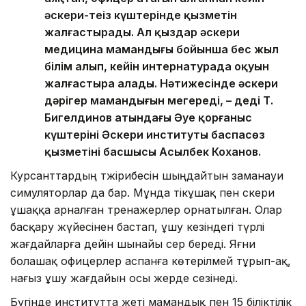
әскери-теңіз күштерінде қызметін
жалғастырады. Ал қыздар әскери
медицина мамандығы бойынша бес жыл
білім алып, кейін интернатурада оқуын
жалғастыра алады. Нәтижесінде әскери
дәрігер мамандығын меңгереді, – деді Т.
Бигелдинов атындағы Әуе қорғаныс
күштерінің Әскери институты баспасөз
қызметінің басшысы Асылбек Коханов.
Курсанттардың тәжірибесін шыңдайтын заманауи
симуляторлар да бар. Мұнда тікұшақ пен әскери
ұшаққа арналған тренажерлер орнатылған. Олар
басқару жүйесінен бастап, ұшу кезіндегі түрлі
жағдайларға дейін шынайы әсер береді. Яғни
болашақ офицерлер аспанға көтерілмей тұрып-ақ,
нағыз ұшу жағдайын осы жерде сезінеді.
Бүгінде институтта жеті мамандық пен 15 біліктілік