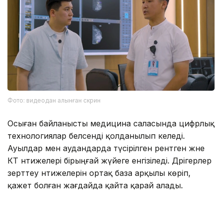
Фото: видеодан алынған скрин
Осыған байланысты медицина саласында цифрлық
технологиялар белсенді қолданылып келеді.
Ауылдар мен аудандарда түсірілген рентген және
КТ нәтижелері бірыңғай жүйеге енгізіледі. Дәрігерлер
зерттеу нәтижелерін ортақ база арқылы көріп,
қажет болған жағдайда қайта қарай алады.
– Ауылдар мен аудандарда түсірілген
рентген және КТ нәтижелері бірыңғай