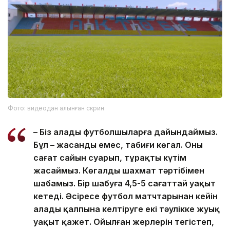
Фото: видеодан алынған скрин
– Біз алаңды футболшыларға дайындаймыз.
Бұл – жасанды емес, табиғи көгал. Оны
сағат сайын суарып, тұрақты күтім
жасаймыз. Көгалды шахмат тәртібімен
шабамыз. Бір шабуға 4,5-5 сағаттай уақыт
кетеді. Әсіресе футбол матчтарынан кейін
алаңды қалпына келтіруге екі тәулікке жуық
уақыт қажет. Ойылған жерлерін тегістеп,