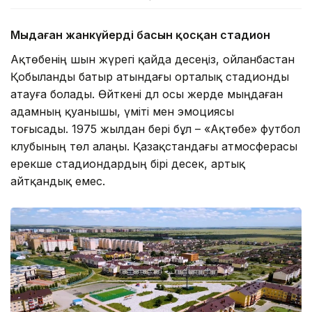
Мыңдаған жанкүйердің басын қосқан стадион
Ақтөбенің шын жүрегі қайда десеңіз, ойланбастан
Қобыланды батыр атындағы орталық стадионды
атауға болады. Өйткені дәл осы жерде мыңдаған
адамның қуанышы, үміті мен эмоциясы
тоғысады. 1975 жылдан бері бұл – «Ақтөбе» футбол
клубының төл алаңы. Қазақстандағы атмосферасы
ерекше стадиондардың бірі десек, артық
айтқандық емес.