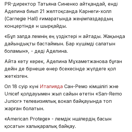
PR-директор Татьяна Синенко айтқандай, енді
Аделина биыл 21 желтоқсанда Карнеги-холл
(Carnegie Hall) ғимаратында жеңімпаздардың
концертінде ән шырқайды.
«Бұл залда әлемнің ең үздіктері ән айтады. Жақында
дайындықты бастаймын. Бар күшімді салатын
боламын», - деді Аделина.
Айта кету керек, Аделина Мұхаметжанова бұған
дейін де бірнеше өнер бәсекесінде жүлдеге қол
жеткізген.
Ол 18 сәуір күні
Италияда
Сан-Ремо әкімшілігі және
Unicef қолдауымен жыл сайын өтетін «San-Remo
Junior» телевизиялық вокал байқауында топ
жарған болатын.
«American Protege» - әлемдік әншілердің басын
қосатын халықаралық байқау.