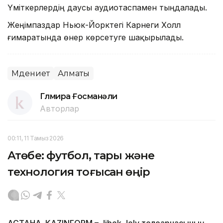
Үміткерлердің даусы аудиотаспамен тыңдалады.
Жеңімпаздар Ньюк-Йорктегі Карнеги Холл
ғимаратында өнер көрсетуге шақырылады.
Мәдениет
Алматы
Гүлмира Ғосманәли
Авторлар
00:11, 11 Тамыз 2026
Ақтөбе: футбол, тары және
технология тоғысқан өңір
АСТАНА. KAZINFORM – Jibek Joly телеарнасының