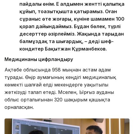
пайдалы өнім. Ең алдымен жентті қалыпқа
құйып, тоңазытқышта қатырамыз. Оған
сұраныс өте жоғары, күніне шамамен 100
қорап дайындаймыз. Бұдан бөлек, түрлі
десерттер әзірлейміз. Жақында тарыдан
балмұздақ та шығардық, – деді шеф-
кондитер Бақытжан Құрманбеков.
Медицинаны цифрландыру
Ақтөбе облысында 958 мыңнан астам адам
тұрады. Өңір аумағының кеңдігі медициналық
көмекті шалғай елді мекендерге уақытылы
жеткізуді талап етеді. Мәселен, Ырғыз ауданы
облыс орталығынан 320 шақырым қашықта
орналасқан.