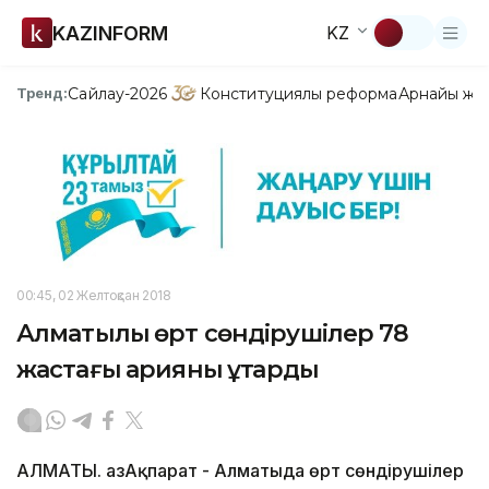
KAZINFORM
KZ
Сайлау-2026
Конституциялық реформа
Арнайы жо
Тренд:
00:45, 02 Желтоқсан 2018
Алматылық өрт сөндірушілер 78
жастағы қарияны құтқарды
АЛМАТЫ. ҚазАқпарат - Алматыда өрт сөндірушілер