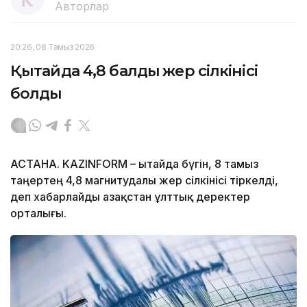
Авторлар
20:26, 08 Тамыз 2026
Қытайда 4,8 балдық жер сілкінісі
болды
АСТАНА. KAZINFORM – Қытайда бүгін, 8 тамыз
таңертең 4,8 магнитудалы жер сілкінісі тіркелді,
деп хабарлайды Қазақстан ұлттық деректер
орталығы.