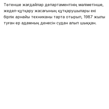
Төтенше жағдайлар департаментінің мәліметінше,
жедел-құтқару жасағының құтқарушылары екі
бірлік арнайы техниканы тарта отырып, 1987 жылы
туған ер адамның денесін судан алып шыққан.
Фото: Павлодар облысы ТЖД