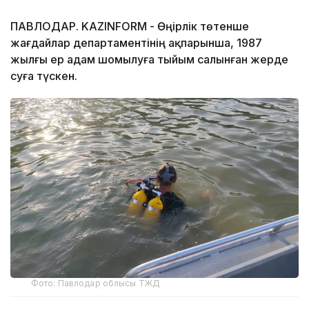
ПАВЛОДАР. KAZINFORM - Өңірлік төтенше
жағдайлар департаментінің ақпарынша, 1987
жылғы ер адам шомылуға тыйым салынған жерде
суға түскен.
Фото: Павлодар облысы ТЖД