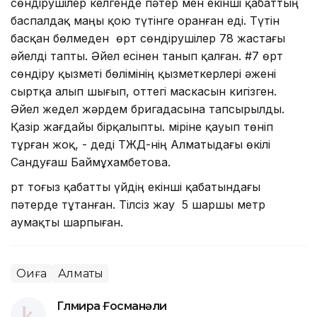
сөндірушілер келгенде пəтер мен екінші қабаттың
баспалдақ маңы қою түтінге оранған еді. Түтін
басқан бөлмеден өрт сөндірушілер 78 жастағы
əйелді тапты. Əйел есінен танып қалған. #7 өрт
сөндіру қызметі бөлімінің қызметкерлері әжені
сыртқа алып шығып, оттегі маскасын кигізген.
Əйел жедел жəрдем бригадасына тапсырылды.
Қазір жағдайы бірқалыпты. Өміріне қауып төніп
тұрған жоқ, - деді ТЖД-нің Алматыдағы өкілі
Сандуғаш Баймұхамбетова.
Өрт тоғыз қабатты үйдің екінші қабатындағы
пəтерде тұтанған. Тілсіз жау 5 шаршы метр
аумақты шарпыған.
Оқиға
Алматы
Гүлмира Ғосманәли