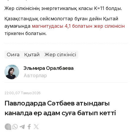
Жер сілкінісінің энергетикалық класы K=11 болды.
Қазақстандық сейсмологтар бұған дейін Қытай
аумағында
магнитудасы 4,1 болатын жер сілкінісін
тіркеген болатын.
Оқиға
Қытай
Жер сілкінісі
Эльмира Оралбаева
Авторлар
22:00, 07 Тамыз 2026
Павлодарда Сәтбаев атындағы
каналда ер адам суға батып кетті