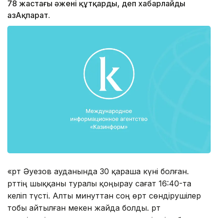
78 жастағы əжені құтқарды, деп хабарлайды
ҚазАқпарат.
«Өрт Əуезов ауданында 30 қараша күні болған.
Өрттің шыққаны туралы қоңырау сағат 16:40-та
келіп түсті. Алты минуттан соң өрт сөндірушілер
тобы айтылған мекен жайда болды. Өрт