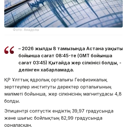
Фото: Анадолы
– 2026 жылдың 8 тамызында Астана уақыты
бойынша сағат 08:45-те (GMT бойынша
сағат 03:45) Қытайда жер сілкінісі болды, -
делінген хабарламада.
ҚР Ұлттық ядролық орталығы Геофизикалық
зерттеулер институты деректер орталығының
мәліметі бойынша, жер сілкінісінің магнитудасы 4,8
болды.
Эпицентрі солтүстік ендіктің 39,97 градусында
және шығыс бойлықтың 82,99 градусында
орналасқан.