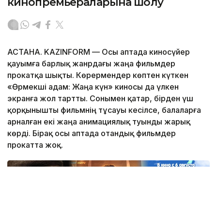
кинопремьераларына шолу
АСТАНА. KAZINFORM — Осы аптада киносүйер
қауымға барлық жанрдағы жаңа фильмдер
прокатқа шықты. Көрермендер көптен күткен
«Өрмекші адам: Жаңа күн» киносы да үлкен
экранға жол тартты. Сонымен қатар, бірден үш
қорқынышты фильмнің тұсауы кесілсе, балаларға
арналған екі жаңа анимациялық туынды жарық
көрді. Бірақ осы аптада отандық фильмдер
прокатта жоқ.