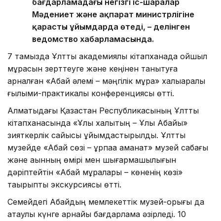
бағдарламадағы негізгі іс-шаралар
Мәдениет және ақпарат министрлігіне
қарасты ұйымдарда өтеді, – делінген
ведомство хабарламасында.
7 тамызда Ұлттық академиялық кітапханада ойшыл
мұрасын зерттеуге және кеңінен танытуға
арналған «Абай әлемі – мәңгілік мұра» халықаралық
ғылыми-практикалық конференциясы өтті.
Алматыдағы Қазақстан Республикасының Ұлттық
кітапханасында «Ұлы халықтың – Ұлы Абайы»
зияткерлік сайысы ұйымдастырылды. Ұлттық
музейде «Абай сөзі – ұрпаққа аманат» музей сабағы
және ақынның өмірі мен шығармашылығын
дәріптейтін «Абай мұралары – көненің көзі»
тақырыптық экскурсиясы өтті.
Семейдегі Абайдың мемлекеттік музей-қорығы да
атаулы күнге арнайы бағдарлама әзірледі. 10