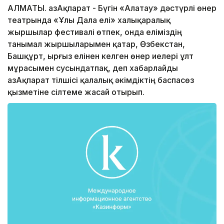
АЛМАТЫ. ҚазАқпарат - Бүгін «Алатау» дәстүрлі өнер
театрында «Ұлы Дала елі» халықаралық
жыршылар фестивалі өтпек, онда еліміздің
танымал жыршыларымен қатар, Өзбекстан,
Башқұрт, Қырғыз елінен келген өнер иелері ұлт
мұрасымен сусындатпақ, деп хабарлайды
ҚазАқпарат тілшісі қалалық әкімдіктің баспасөз
қызметіне сілтеме жасай отырып.