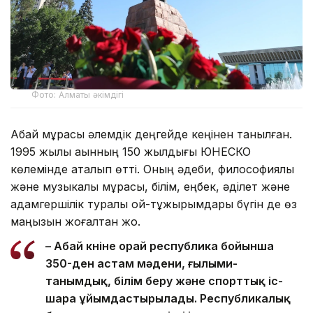
Фото: Алматы әкімдігі
Абай мұрасы әлемдік деңгейде кеңінен танылған.
1995 жылы ақынның 150 жылдығы ЮНЕСКО
көлемінде аталып өтті. Оның әдеби, философиялық
және музыкалық мұрасы, білім, еңбек, әділет және
адамгершілік туралы ой-тұжырымдары бүгін де өз
маңызын жоғалтқан жоқ.
– Абай күніне орай республика бойынша
350-ден астам мәдени, ғылыми-
танымдық, білім беру және спорттық іс-
шара ұйымдастырылады. Республикалық