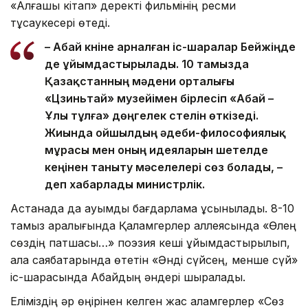
«Алғашқы кітап» деректі фильмінің ресми
тұсаукесері өтеді.
– Абай күніне арналған іс-шаралар Бейжіңде
де ұйымдастырылады. 10 тамызда
Қазақстанның мәдени орталығы
«Цзиньтай» музейімен бірлесіп «Абай –
Ұлы тұлға» дөңгелек үстелін өткізеді.
Жиында ойшылдың әдеби-философиялық
мұрасы мен оның идеяларын шетелде
кеңінен таныту мәселелері сөз болады, –
деп хабарлады министрлік.
Астанада да ауқымды бағдарлама ұсынылады. 8-10
тамыз аралығында Қаламгерлер аллеясында «Өлең
сөздің патшасы…» поэзия кеші ұйымдастырылып,
қала саябақтарында өтетін «Әнді сүйсең, менше сүй»
іс-шарасында Абайдың әндері шырқалады.
Еліміздің әр өңірінен келген жас қаламгерлер «Сөз