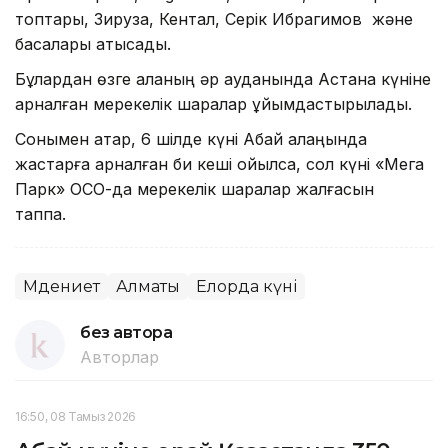
топтары, Зируза, Кентал, Серік Ибрагимов және
басқалары қатысады.
Бұлардан өзге қаланың әр ауданында Астана күніне
арналған мерекелік шаралар ұйымдастырылады.
Сонымен қатар, 6 шілде күні Абай алаңында
жастарға арналған би кеші қойылса, сол күні «Мега
Парк» ОСО-да мерекелік шаралар жалғасын
таппақ.
Мәдениет
Алматы
Елорда күні
без автора
Авторлар
16:50, 08 Тамыз 2026