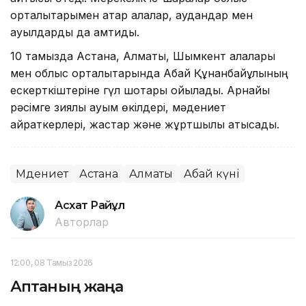
орталықтарымен қатар қалалар, аудандар мен
ауылдарды да қамтиды.
10 тамызда Астана, Алматы, Шымкент қалалары
мен облыс орталықтарында Абай Құнанбайұлының
ескерткіштеріне гүл шоқтары қойылады. Арнайы
рәсімге зиялы қауым өкілдері, мәдениет
қайраткерлері, жастар және жұртшылық қатысады.
Мәдениет
Астана
Алматы
Абай күні
Асхат Райқұл
Авторлар
12:00, 08 Тамыз 2026
Аптаның жаңа