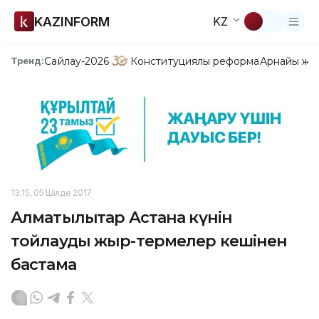
KAZINFORM
KZ
Сайлау-2026
Конституциялық реформа
Арнайы жо
Тренд:
13:15, 05 Шілде 2017
Алматылықтар Астана күнін
тойлауды жыр-термелер кешінен
бастамақ