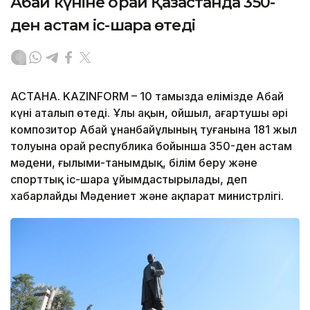
Абай күніне орай Қазақстанда 350-
ден астам іс-шара өтеді
АСТАНА. KAZINFORM – 10 тамызда елімізде Абай
күні аталып өтеді. Ұлы ақын, ойшыл, ағартушы әрі
композитор Абай Құнанбайұлының туғанына 181 жыл
толуына орай республика бойынша 350-ден астам
мәдени, ғылыми-танымдық, білім беру және
спорттық іс-шара ұйымдастырылады, деп
хабарлайды Мәдениет және ақпарат министрлігі.