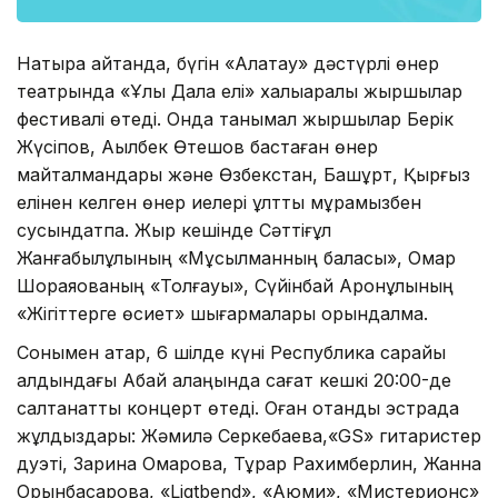
Нақтырақ айтқанда, бүгін «Алатау» дәстүрлі өнер
театрында «Ұлы Дала елі» халықаралық жыршылар
фестивалі өтеді. Онда танымал жыршылар Берік
Жүсіпов, Ақылбек Өтешов бастаған өнер
майталмандары және Өзбекстан, Башқұрт, Қырғыз
елінен келген өнер иелері ұлттық мұрамызбен
сусындатпақ. Жыр кешінде Сәттіғұл
Жанғабылұлының «Мұсылманның баласы», Омар
Шораяқованың «Толғауы», Сүйінбай Аронұлының
«Жігіттерге өсиет» шығармалары орындалмақ.
Сонымен қатар, 6 шілде күні Республика сарайы
алдындағы Абай алаңында сағат кешкі 20:00-де
салтанатты концерт өтеді. Оған отандық эстрада
жұлдыздары: Жәмилә Серкебаева,«GS» гитаристер
дуэті, Зарина Омарова, Тұрар Рахимберлин, Жанна
Орынбасарова, «Ligtbend», «Аюми», «Мистерионс»