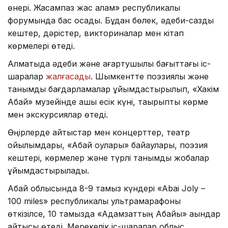
өнері. Жасампаз жас қалам» республикалық
форумында бас қосады. Бұдан бөлек, әдеби-сазды
кештер, дәрістер, викториналар мен кітап
көрмелері өтеді.
Алматыда әдеби және ағартушылық бағыттағы іс-
шаралар
жалғасады
. Шымкентте поэзиялық және
танымдық бағдарламалар ұйымдастырылып, «Хакім
Абай» музейінде ашық есік күні, тақырыптық көрме
мен экскурсиялар өтеді.
Өңірлерде айтыстар мен концерттер, театр
қойылымдары, «Абай оқулары» байқаулары, поэзия
кештері, көрмелер және түрлі танымдық жобалар
ұйымдастырылады.
Абай облысында 8-9 тамыз күндері «Abai Joly –
100 miles» республикалық ультрамарафоны
өткізілсе, 10 тамызда «Адамзаттың Абайы» ақындар
айтысы өтеді. Мерекелік іс-шаралар облыс