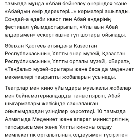
тамызда мұнда «Абай бейнелеу өнерінде» және
«Абайдың өмір деректері…» көрмелері ашылады.
Сондай-ақ әдеби квест пен Абай әндерінің
фестивалі ұйымдастырылып, «Ұлы ақын Абай
ұлдарымен» ескерткішіне гүл шоқтары қойылады.
Әбілхан Қастеев атындағы Қазақстан
Республикасының Ұлттық өнер музейі, Қазақстан
Республикасының Ұлттық орталық музейі, «Берел»,
«Таңбалы» музей-қорықтары және басқа да мәдениет
мекемелері тақырыптық жобаларын ұсынады.
Театрлар мен кино ұйымдары музыкалық жобалар
мен бейнематериалдарды таныстырып, Абай
шығармалары желісінде сахналанған
қойылымдардан үзінділер көрсетеді. 10 тамызда
Алматыда Мәдениет және ақпарат министрлігінің
тапсырысымен және Ұлттық киноны қолдау
мемлекеттік орталығының қолдауымен түсірілген