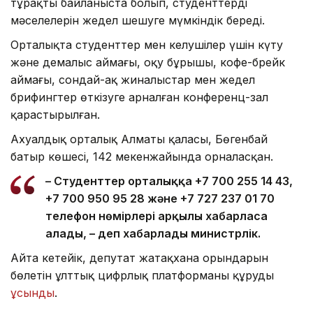
тұрақты байланыста болып, студенттердің
мәселелерін жедел шешуге мүмкіндік береді.
Орталықта студенттер мен келушілер үшін күту
және демалыс аймағы, оқу бұрышы, кофе-брейк
аймағы, сондай-ақ жиналыстар мен жедел
брифингтер өткізуге арналған конференц-зал
қарастырылған.
Ахуалдық орталық Алматы қаласы, Бөгенбай
батыр көшесі, 142 мекенжайында орналасқан.
– Студенттер орталыққа +7 700 255 14 43,
+7 700 950 95 28 және +7 727 237 01 70
телефон нөмірлері арқылы хабарласа
алады, – деп хабарлады министрлік.
Айта кетейік, депутат жатақхана орындарын
бөлетін ұлттық цифрлық платформаны құруды
ұсынды
.