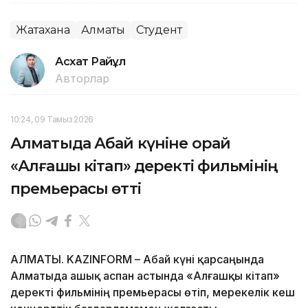
Жатақхана
Алматы
Студент
Асхат Райқұл
Авторлар
10:24, 09 Тамыз 2026
Алматыда Абай күніне орай
«Алғашқы кітап» деректі фильмінің
премьерасы өтті
АЛМАТЫ. KAZINFORM – Абай күні қарсаңында
Алматыда ашық аспан астында «Алғашқы кітап»
деректі фильмінің премьерасы өтіп, мерекелік кеш