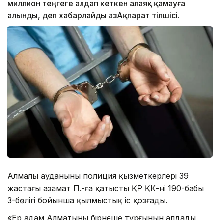
миллион теңгеге алдап кеткен алаяқ қамауға
алынды, деп хабарлайды ҚазАқпарат тілшісі.
Алмалы ауданының полиция қызметкерлері 39
жастағы азамат П.-ға қатысты ҚР ҚК-нің 190-бабы
3-бөлігі бойынша қылмыстық іс қозғады.
«Ер адам Алматының бірнеше тұрғынын алдады