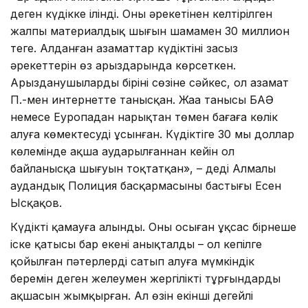
деген күдікке ілінді. Оның әрекетінен келтірілген
жалпы материалдық шығын шамамен 30 миллион
теңге. Алданған азаматтар күдіктінің заңсыз
әрекеттерін өз арыздарында көрсеткен.
Арызданушылардың бірінің сөзіне сәйкес, ол азамат
П.-мен интернетте танысқан. Жаңа танысы БАӘ
немесе Еуропадан нарықтан төмен бағаға көлік
алуға көмектесуді ұсынған. Күдіктіге 30 мың доллар
көлемінде ақша аударылғаннан кейін ол
байланысқа шығуын тоқтатқан», – деді Алмалы
аудандық Полиция басқармасының бастығы Есен
Ысқақов.
Күдікті қамауға алынды. Оның осыған ұқсас бірнеше
іске қатысы бар екені анықталды – ол кепілге
қойылған пәтерлерді сатып алуға мүмкіндік
беремін деген желеумен жергілікті тұрғындардың
ақшасын жымқырған. Ал өзін екінші деңгейлі