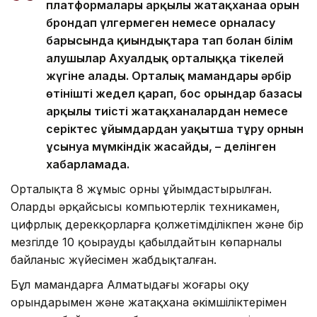
платформалары арқылы жатақханаға орын
брондап үлгермеген немесе орналасу
барысында қиындықтарға тап болған білім
алушылар Ахуалдық орталыққа тікелей
жүгіне алады. Орталық мамандары әрбір
өтінішті жедел қарап, бос орындар базасы
арқылы тиісті жатақханалардан немесе
серіктес ұйымдардан уақытша тұру орнын
ұсынуға мүмкіндік жасайды, – делінген
хабарламада.
Орталықта 8 жұмыс орны ұйымдастырылған.
Олардың әрқайсысы компьютерлік техникамен,
цифрлық дерекқорларға қолжетімділікпен және бір
мезгілде 10 қоңырауды қабылдайтын көпарналы
байланыс жүйесімен жабдықталған.
Бұл мамандарға Алматыдағы жоғары оқу
орындарымен және жатақхана әкімшіліктерімен