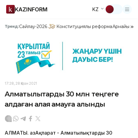
KAZINFORM
KZ
Сайлау-2026
Конституциялық реформа
Арнайы жо
Тренд:
17:28, 28 Қазан 2021
Алматылықтарды 30 млн теңгеге
алдаған алаяқ қамауға алынды
АЛМАТЫ. ҚазАқпарат - Алматылықтарды 30