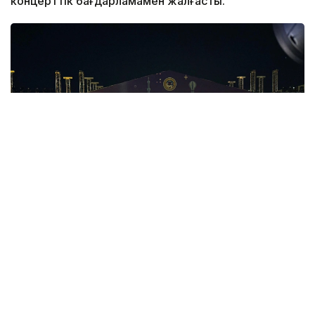
концерттік бағдарламамен жалғасты.
Фото: Алматы әкімдігі
Қазақстан Республикасы Мәдениет және ақпарат
министрлігінің тапсырысымен, Ұлттық киноны