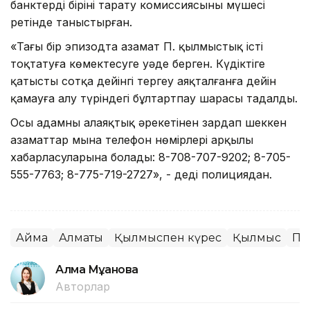
банктердің бірінің тарату комиссиясының мүшесі
ретінде таныстырған.
«Тағы бір эпизодта азамат П. қылмыстық істі
тоқтатуға көмектесуге уәде берген. Күдіктіге
қатысты сотқа дейінгі тергеу аяқталғанға дейін
қамауға алу түріндегі бұлтартпау шарасы таңдалды.
Осы адамның алаяқтық әрекетінен зардап шеккен
азаматтар мына телефон нөмірлері арқылы
хабарласуларына болады: 8-708-707-9202; 8-705-
555-7763; 8-775-719-2727», - деді полициядан.
Аймақ
Алматы
Қылмыспен күрес
Қылмыс
По
Алма Мұқанова
Авторлар