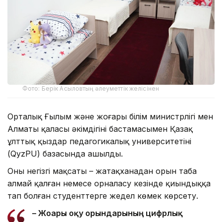
Фото: Берік Асыловтың әлеуметтік желісінен
Орталық Ғылым және жоғары білім министрлігі мен
Алматы қаласы әкімдігінің бастамасымен Қазақ
ұлттық қыздар педагогикалық университетінің
(QyzPU) базасында ашылды.
Оның негізгі мақсаты – жатақханадан орын таба
алмай қалған немесе орналасу кезінде қиындыққа
тап болған студенттерге жедел көмек көрсету.
– Жоғары оқу орындарының цифрлық