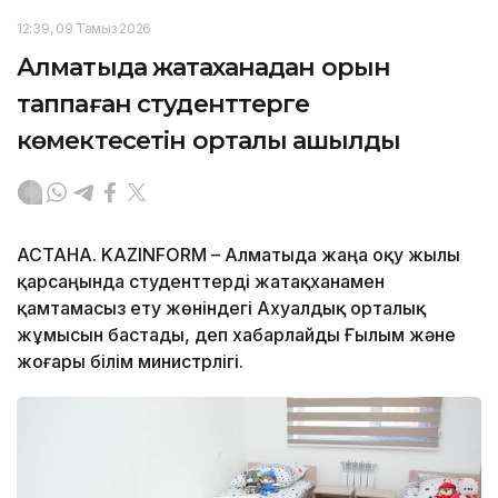
12:39, 09 Тамыз 2026
Алматыда жатақханадан орын
таппаған студенттерге
көмектесетін орталық ашылды
АСТАНА. KAZINFORM – Алматыда жаңа оқу жылы
қарсаңында студенттерді жатақханамен
қамтамасыз ету жөніндегі Ахуалдық орталық
жұмысын бастады, деп хабарлайды Ғылым және
жоғары білім министрлігі.