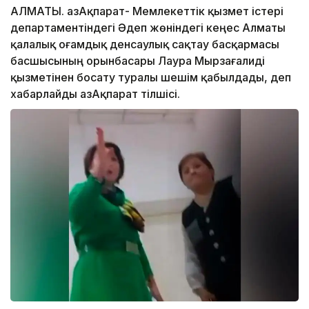
АЛМАТЫ. ҚазАқпарат- Мемлекеттік қызмет істері
департаментіндегі Әдеп жөніндегі кеңес Алматы
қалалық Қоғамдық денсаулық сақтау басқармасы
басшысының орынбасары Лаура Мырзағалиді
қызметінен босату туралы шешім қабылдады, деп
хабарлайды ҚазАқпарат тілшісі.