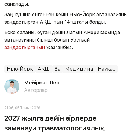
саналады.
Заң күшіне енгеннен кейін Нью-Йорк эвтаназияны
заңдастырған АҚШ-тың 14-штаты болды.
Еске салайық, бұған дейін Латын Америкасында
эвтаназияны бірінші болып Уругвай
заңдастырғанын
жазғанбыз.
Нью-Йорк
АҚШ
Заң
Медицина
Науқас
Мейірман Лес
Авторлар
21:06, 05 Тамыз 2026
2027 жылға дейін өңірлерде
заманауи травматологиялық