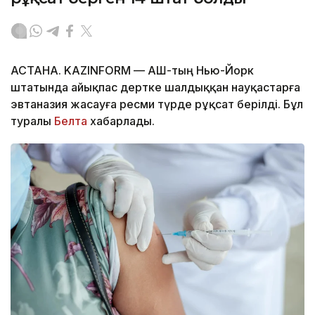
АСТАНА. KAZINFORM — АҚШ-тың Нью-Йорк
штатында айықпас дертке шалдыққан науқастарға
эвтаназия жасауға ресми түрде рұқсат берілді. Бұл
туралы
Белта
хабарлады.