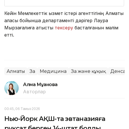
Кейін Мемлекеттік қызмет істері агенттігінің Алматы
қаласы бойынша департаменті дәрігер Лаура
Мырзағалиға қатысты
тексеру
басталғанын мәлім
етті.
Алматы
Заң
Медицина
Заң және құқық
Денсау
Алма Мұқанова
Авторлар
00:45, 06 Тамыз 2026
Нью-Йорк АҚШ-та эвтаназияға
рұқсат берген 14-штат болды