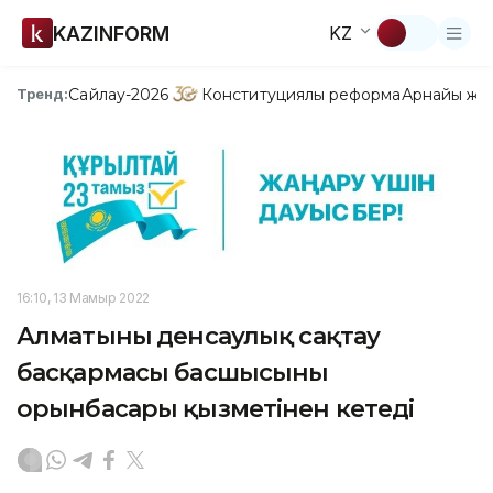
KAZINFORM
KZ
Сайлау-2026
Конституциялық реформа
Арнайы жо
Тренд:
16:10, 13 Мамыр 2022
Алматының денсаулық сақтау
басқармасы басшысының
орынбасары қызметінен кетеді