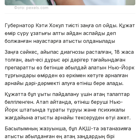
Фото: pexels.com
Губернатор Кэти Хокул тиісті заңға қол қойды. Құжат
өмір сүру ұзақтығы алты айдан аспайды деп
болжанған науқастарға қатысты қолданылады
Заңға сәйкес, айықпас диагнозы расталған, 18 жасқа
толған, ақыл-есі дұрыс әрі дәрігер тағайындаған
препаратты өз бетінше қабылдай алатын Нью-Йорк
тұрғындары өмірден өз еркімен кетуге арналған
арнайы дәрі-дәрмекті алуға өтініш бере алады.
Құжатта бұл құқықты пайдалану үшін қатаң талаптар
белгіленген. Атап айтқанда, өтініш беруші Нью-
Йорк штатында тұрақты тұруы және психикалық
жағдайына қатысты арнайы тексеруден өтуі қажет.
Басылымның жазуынша, бұл АҚШ-та эвтаназияға
қатысты қабылданған ең қатаң заңдардың бірі