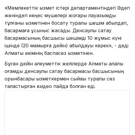
«Мемлекеттік қызмет істері департаментіндегі Әдеп
жөніндегі кеңес мүшелері жоғары лауазымды
тұлғаны қызметінен босату туралы шешім қабылдап,
басқармаға ұсыныс жасады. Денсаулық сақтау
басқармасының басшысы шешімді 10 жұмыс күні
ішінде (20 мамырға дейін) қабылдауы керек», - деді
Алматы әкімінің баспасөз қызметінен.
Бұған дейін әлеуметтік желілерде Алматы қалалық
қоғамдық денсаулық сақтау басқармасы басшысының
орынбасары қызметкермен сыйақы туралы сөз
таластырған видео пайда болған еді.