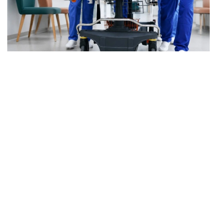
Фото: ОКҚ
Бүгінде мамандандырылған көмекті 1 500-ден
астам травматолог дәрігер көрсетеді. Елде 81
травматологиялық пункт, 4 мыңнан астам
мамандандырылған төсек және 260 медициналық
ұйым жұмыс істейді. Қызметтің кадрлық әлеуетін
нығайту және инфрақұрылымын дамыту
жұмыстары жалғасады.
Негізгі бағыттардың бірі — өңірлік
травматологиялық орталықтар желісін құру. Мұндай