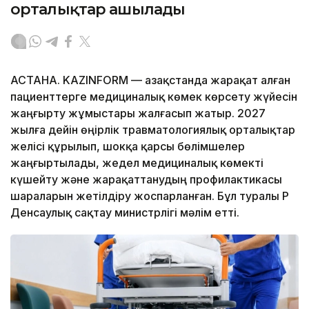
орталықтар ашылады
АСТАНА. KAZINFORM — Қазақстанда жарақат алған
пациенттерге медициналық көмек көрсету жүйесін
жаңғырту жұмыстары жалғасып жатыр. 2027
жылға дейін өңірлік травматологиялық орталықтар
желісі құрылып, шокқа қарсы бөлімшелер
жаңғыртылады, жедел медициналық көмекті
күшейту және жарақаттанудың профилактикасы
шараларын жетілдіру жоспарланған. Бұл туралы ҚР
Денсаулық сақтау министрлігі мәлім етті.