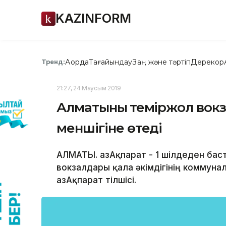
KAZINFORM
Ақорда
Тағайындау
Заң және тәртіп
Дерекқор
Тренд:
21:27, 24 Маусым 2019
Алматының теміржол вок
меншігіне өтеді
АЛМАТЫ. ҚазАқпарат - 1 шілдеден ба
вокзалдары қала әкімдігінің коммуна
ҚазАқпарат тілшісі.