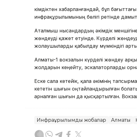
Әкімдіктен хабарланғандай, бұл бағыттағ
инфрақұрылымының бөлігі ретінде дамыту
Аталмыш нысандардың әкімдік меншігіне ө
жөндеуді қажет етуінде. Күрделі жөнде
жолаушыларды қабылдау мүмкіндігі арты
Алматы-1 вокзалын күрделі жөндеу арқы
жолдарын кеңейту, эскалаторларды орна
Еске сала кетейік, қала әкімінің тапсы
кететін шығын оңтайландырылған болат
арналған шығын да қысқартылған. Вокза
Инфрақұрылымдық жобалар
Алматы