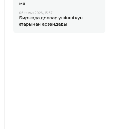
ма
06 тамыз 2026, 15:57
Биржада доллар үшінші күн
қатарынан арзандады