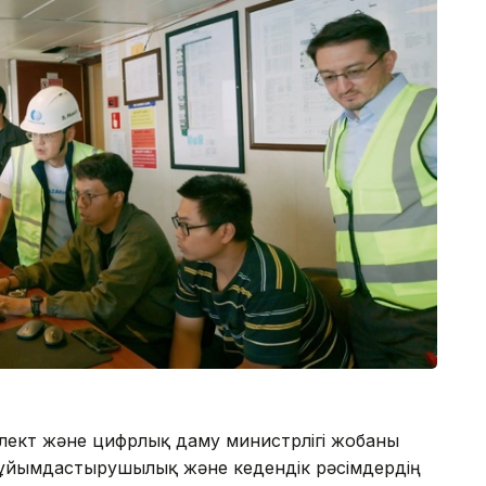
лект және цифрлық даму министрлігі жобаны
, ұйымдастырушылық және кедендік рәсімдердің