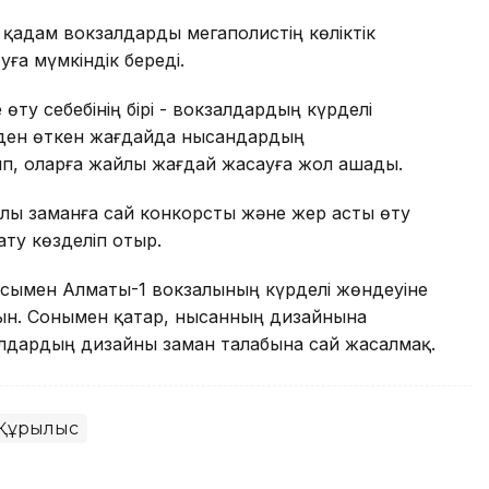
ы қадам вокзалдарды мегаполистің көліктік
ға мүмкіндік береді.
ту себебінің бірі - вокзалдардың күрделі
уден өткен жағдайда нысандардың
п, оларға жайлы жағдай жасауға жол ашады.
лы заманға сай конкорсты және жер асты өту
ту көзделіп отыр.
рмасымен Алматы-1 вокзалының күрделі жөндеуіне
ын. Сонымен қатар, нысанның дизайнына
лдардың дизайны заман талабына сай жасалмақ.
Құрылыс