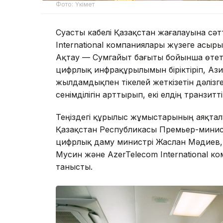
Фото: Үкімет
Суасты кабелі Қазақстан жағалауына сәтт
International компаниялары жүзеге асыры
Ақтау — Сумгайыт бағыты бойынша өтет
цифрлық инфрақұрылымын біріктіріп, Аз
жылдамдықпен тікелей жеткізетін дәліз
сенімділігін арттырып, екі елдің транзитт
Теңіздегі құрылыс жұмыстарының аяқтал
Қазақстан Республикасы Премьер-минис
цифрлық даму министрі Жаслан Мәдиев,
Мусин және AzerTelecom International 
танысты.