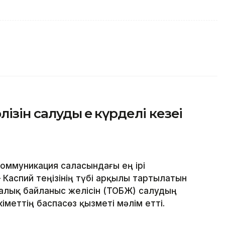
ін салудың ең күрделі кезеңі
оммуникация саласындағы ең ірі
Каспий теңізінің түбі арқылы тартылатын
алық байланыс желісін (ТОБЖ) салудың
кіметтің баспасөз қызметі мәлім етті.