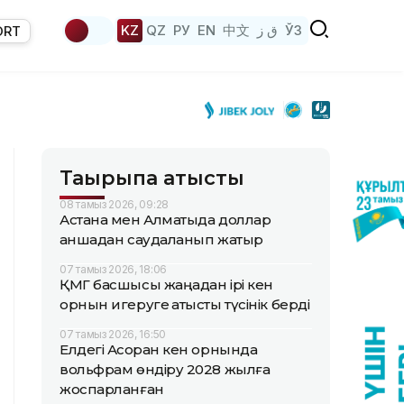
KZ
QZ
РУ
EN
中文
ق ز
ЎЗ
ORT
Тақырыпқа қатысты
08 тамыз 2026, 09:28
Астана мен Алматыда доллар
қаншадан саудаланып жатыр
07 тамыз 2026, 18:06
ҚМГ басшысы жаңадан ірі кен
орнын игеруге қатысты түсінік берді
07 тамыз 2026, 16:50
Елдегі Ақсоран кен орнында
вольфрам өндіру 2028 жылға
жоспарланған