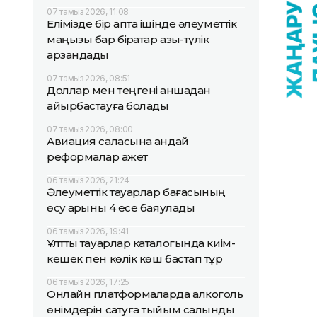
07 тамыз 2026, 11:08
Елімізде бір апта ішінде әлеуметтік
маңызы бар бірқатар азық-түлік
арзандады
07 тамыз 2026, 08:51
Доллар мен теңгені қаншадан
айырбастауға болады
07 тамыз 2026, 08:00
Авиация саласына қандай
реформалар қажет
06 тамыз 2026, 21:24
Әлеуметтік тауарлар бағасының
өсу қарқыны 4 есе баяулады
06 тамыз 2026, 19:41
Ұлттық тауарлар каталогында киім-
кешек пен көлік көш бастап тұр
06 тамыз 2026, 17:25
Онлайн платформаларда алкоголь
өнімдерін сатуға тыйым салынды