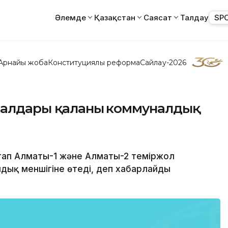
Әлемде
Қазақстан
Саясат
Талдау
SP
Арнайы жоба
Конституциялық реформа
Сайлау-2026
залдары қаланың коммуналдық
стап Алматы-1 және Алматы-2 теміржол
лдық меншігіне өтеді, деп хабарлайды