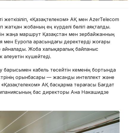
і жеткізіліп, «Қазақтелеком» АҚ мен AzerTelecom
п жатқан жобаның ең күрделі бөлігі аяқталды.
ін жаңа маршрут Қазақстан мен Әзербайжанның
ия мен Еуропа арасындағы деректерді жоғары
ге айналады. Жоба халықаралық байланыс
ік әлеуетін күшейтеді.
у барысымен кабель төсейтін кеменің бортында
трінің орынбасары — жасанды интеллект және
 «Қазақтелеком» АҚ басқарма төрағасы Бағдат
компаниясының бас директоры Ана Накашидзе