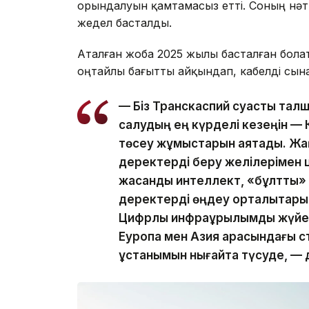
орындалуын қамтамасыз етті. Соның нәти
жедел басталды.
Аталған жоба 2025 жылы басталған болат
оңтайлы бағытты айқындап, кабелді сына
— Біз Транскаспий суасты талш
салудың ең күрделі кезеңін — К
төсеу жұмыстарын аяқтадық. Ж
деректерді беру желілерімен 
жасанды интеллект, «бұлтты»
деректерді өңдеу орталықтарын
Цифрлық инфрақұрылымды жүйел
Еуропа мен Азия арасындағы ст
ұстанымын нығайта түсуде, — 