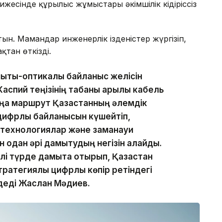
жесінде құрылыс жұмыстары әкімшілік кідіріссіз
ын. Мамандар инженерлік ізденістер жүргізіп,
қтан өткізді.
ықты-оптикалық байланыс желісін
аспий теңізінің табаны арқылы кабель
аңа маршрут Қазақстанның әлемдік
цифрлық байланысын күшейтіп,
 технологиялар және заманауи
 одан әрі дамытудың негізін қалайды.
і түрде дамыта отырып, Қазақстан
ратегиялық цифрлық көпір ретіндегі
деді Жаслан Мәдиев.