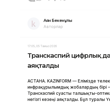
Аян Бекенұлы
Авторлар
17:05, 05 Тамыз 2026
Транскаспий цифрлық дәліз
аяқталды
АСТАНА. KAZINFORM — Елімізде телек
инфрақұрылымдық жобалардың бірі – 
Транскаспий суасты талшықты-оптик
негізгі кезеңі аяқталды. Бұл туралы Ү