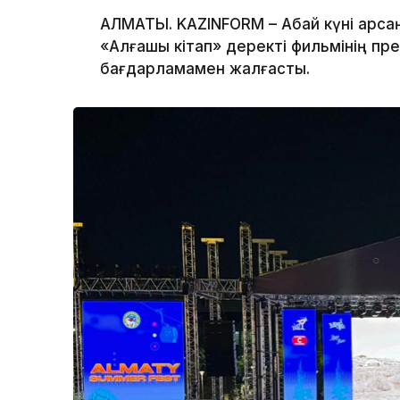
АЛМАТЫ. KAZINFORM – Абай күні қарс
«Алғашқы кітап» деректі фильмінің пр
бағдарламамен жалғасты.