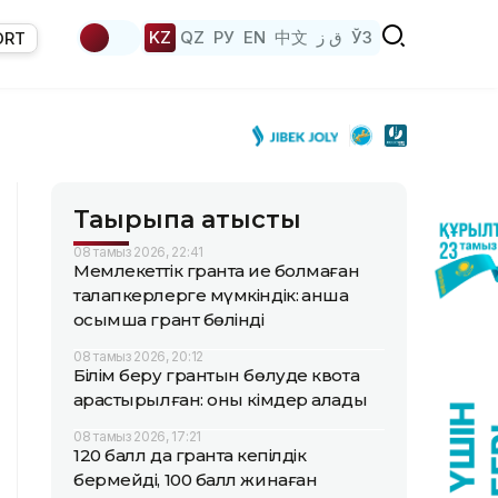
KZ
QZ
РУ
EN
中文
ق ز
ЎЗ
ORT
Тақырыпқа қатысты
08 тамыз 2026, 22:41
Мемлекеттік грантқа ие болмаған
талапкерлерге мүмкіндік: қанша
қосымша грант бөлінді
08 тамыз 2026, 20:12
Білім беру грантын бөлуде квота
қарастырылған: оны кімдер алады
08 тамыз 2026, 17:21
120 балл да грантқа кепілдік
бермейді, 100 балл жинаған