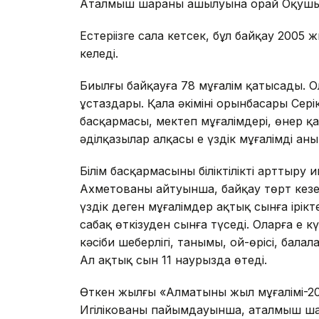
Аталмыш шараның ашылуына орай Оқушыл
Естеріңізге сала кетсек, бұл байқау 2005 ж
келеді.
Биылғы байқауға 78 мұғалім қатысады. Олард
ұстаздары. Қала әкімінің орынбасары Сер
басқармасы, мектеп мұғалімдері, өнер 
әділқазылар алқасы ең үздік мұғалімді а
Білім басқармасының біліктілікті артты
Ахметованың айтуынша, байқау төрт кезеңн
үздік деген мұғалімдер ақтық сынға ірікт
сабақ өткізуден сынға түседі. Оларға ең 
кәсіби шеберлігі, танымы, ой-өрісі, балал
Ал ақтық сын 11 наурызда өтеді.
Өткен жылғы «Алматының жыл мұғалімі-20
Игілікованың пайымдауынша, аталмыш шара