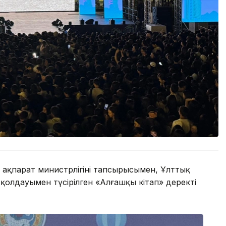
ақпарат министрлігінің тапсырысымен, Ұлттық
қолдауымен түсірілген «Алғашқы кітап» деректі