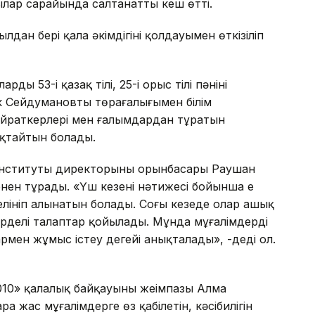
ар сарайында салтанатты кеш өтті.
ылдан бері қала әкімдігінің қолдауымен өткізіліп
ың 53-і қазақ тілі, 25-і орыс тілі пәнінің
ік Сейдумановтың төрағалығымен білім
қайраткерлері мен ғалымдардан тұратын
нықтайтын болады.
ру институты директорының орынбасары Раушан
ен тұрады. «Үш кезеңнің нәтижесі бойынша ең
елініп алынатын болады. Соңғы кезеңде олар ашық
күрделі талаптар қойылады. Мұнда мұғалімдердің
армен жұмыс істеу деңгейі анықталады», -деді ол.
10» қалалық байқауының жеңімпазы Алма
 жас мұғалімдерге өз қабілетін, кәсібилігін