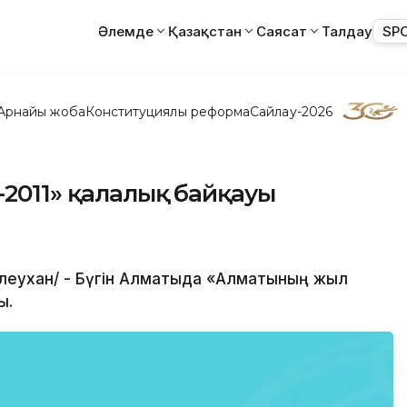
Әлемде
Қазақстан
Саясат
Талдау
SP
Арнайы жоба
Конституциялық реформа
Сайлау-2026
-2011» қалалық байқауы
 Елеухан/ - Бүгін Алматыда «Алматының жыл
ы.