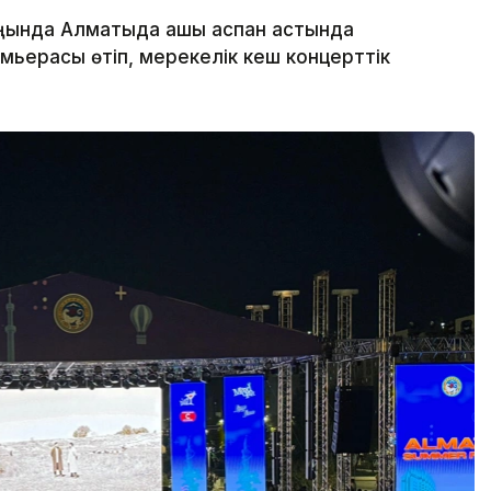
аңында Алматыда ашық аспан астында
емьерасы өтіп, мерекелік кеш концерттік