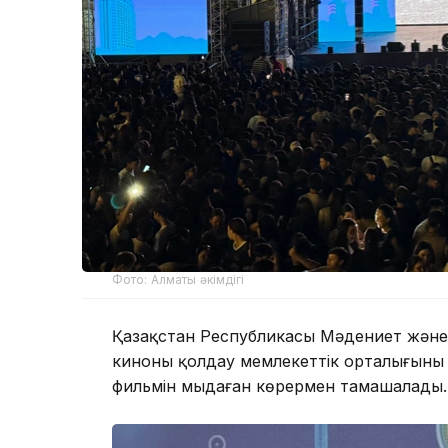
Фото: Алматы әкімдігі
Қазақстан Республикасы Мәдениет және 
киноны қолдау мемлекеттік орталығының 
фильмін мыңдаған көрермен тамашалады.