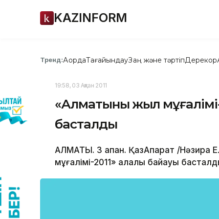
KAZINFORM
Ақорда
Тағайындау
Заң және тәртіп
Дерекқор
Тренд:
19:58, 03 Ақпан 2011
«Алматының жыл мұғалімі
басталды
АЛМАТЫ. 3 ақпан. ҚазАқпарат /Нәзира
мұғалімі-2011» қалалық байқауы басталд