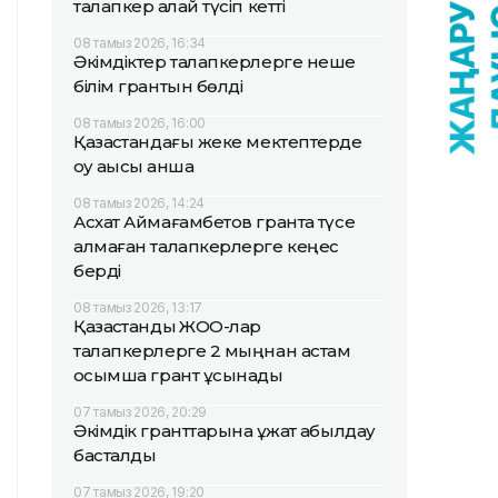
талапкер қалай түсіп кетті
08 тамыз 2026, 16:34
Әкімдіктер талапкерлерге неше
білім грантын бөлді
08 тамыз 2026, 16:00
Қазақстандағы жеке мектептерде
оқу ақысы қанша
08 тамыз 2026, 14:24
Асхат Аймағамбетов грантқа түсе
алмаған талапкерлерге кеңес
берді
08 тамыз 2026, 13:17
Қазақстандық ЖОО-лар
талапкерлерге 2 мыңнан астам
қосымша грант ұсынады
07 тамыз 2026, 20:29
Әкімдік гранттарына құжат қабылдау
басталды
07 тамыз 2026, 19:20