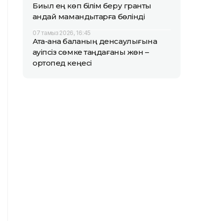
Биыл ең көп білім беру гранты
қандай мамандықтарға бөлінді
07 тамыз 2026, 16:45
Ата-ана баланың денсаулығына
қауіпсіз сөмке таңдағаны жөн –
ортопед кеңесі