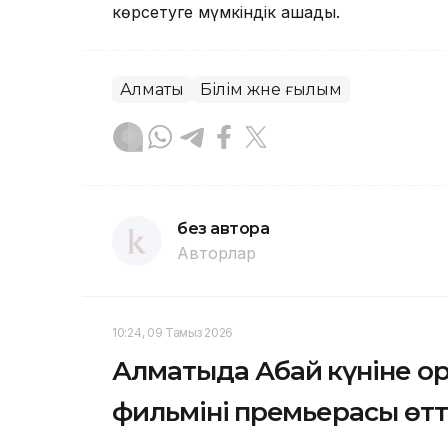
көрсетуге мүмкіндік ашады.
Алматы
Білім және ғылым
без автора
Авторлар
10:24, 09 Тамыз 2026
Алматыда Абай күніне ор
фильмінің премьерасы өтт