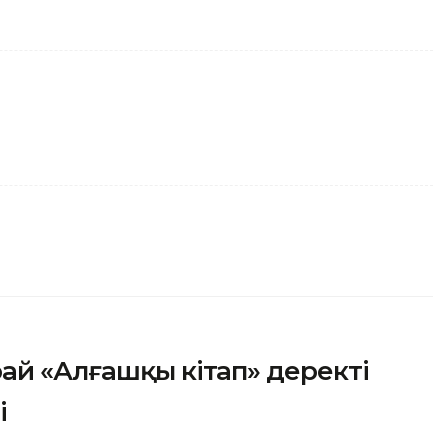
ай «Алғашқы кітап» деректі
і