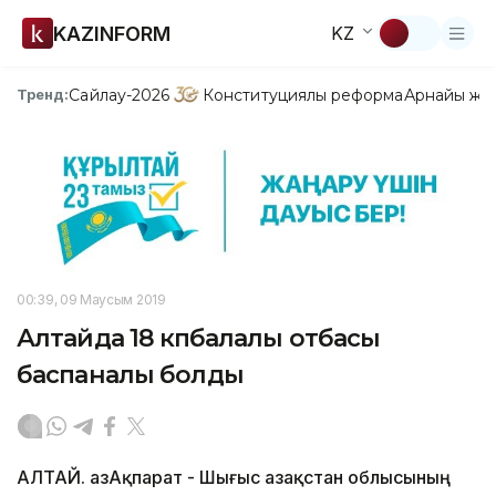
KAZINFORM
KZ
Сайлау-2026
Конституциялық реформа
Арнайы жо
Тренд:
00:39, 09 Маусым 2019
Алтайда 18 көпбалалы отбасы
баспаналы болды
АЛТАЙ. ҚазАқпарат - Шығыс Қазақстан облысының