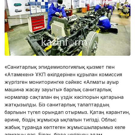
«Санитарлық эпидемиологиялық қызмет пен
«Атамекен» ҰКП өкілдерінен құрылған комиссия
жүргізген мониторингке сәйкес «Алматы ауыр
машина жасау зауыты» барлық санитарлық
нормалар сақталған ең үздік кәсіпорын қатарына
жатқызылды. Біз санитарлық талаптардың
барлығын түгел орындап отырмыз. Қатаң карантин,
әрине, біздің жұмысқа ықпалын тигізді. Облыс
жабық тұрғанда көптеген жұмысшыларымыз келе
алмағаны рас. Бірақ, бізде негізінен адам