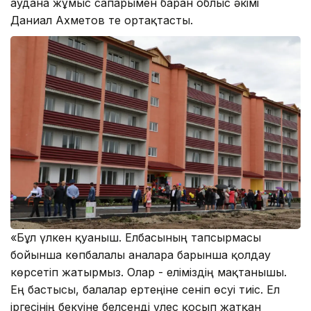
ауданға жұмыс сапарымен барған облыс әкімі
Даниал Ахметов те ортақтасты.
«Бұл үлкен қуаныш. Елбасының тапсырмасы
бойынша көпбалалы аналарға барынша қолдау
көрсетіп жатырмыз. Олар - еліміздің мақтанышы.
Ең бастысы, балалар ертеңіне сеніп өсуі тиіс. Ел
іргесінің бекуіне белсенді үлес қосып жатқан