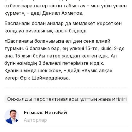
отбасыларға пәтер кілтін табыстау - мен үшін үлкен
құрмет», - деді Даниал Ахметов.
Баспаналы болған аналар да мемлекет көрсеткен
қолдауға ризашылықтарын білдірді.
«Баспаналы болғанымызға әлі ден сене алмай
тұрмын. 6 баламыз бар, ең үлкені 15-те, кішісі 2-де
ғана. 15 жыл бойы пәтер жалдап келген едік. Ал
бүгін өзіміздің 3 бөлмелі пәтерімізге кірдік.
Қуанышымда шек жоқ», - дейді «Күміс алқа»
иегері Өрік Шаймарданова.
Онжылдық перспективалары: ұлттың жаңа игілігі
Есімжан Нақтыбай
Авторлар