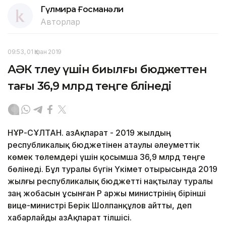
Гүлмира Ғосманәли
Авторлар
09:53, 01 Қазан 2019
АӘК төлеу үшін биылғы бюджеттен
тағы 36,9 млрд теңге бөлінеді
НҰР-СҰЛТАН. ҚазАқпарат - 2019 жылдың
республикалық бюджетінен атаулы әлеуметтік
көмек төлемдері үшін қосымша 36,9 млрд теңге
бөлінеді. Бұл туралы бүгін Үкімет отырысында 2019
жылғы республикалық бюджетті нақтылау туралы
заң жобасын ұсынған ҚР Қаржы министрінің бірінші
вице-министрі Берік Шолпанқұлов айтты, деп
хабарлайды ҚазАқпарат тілшісі.