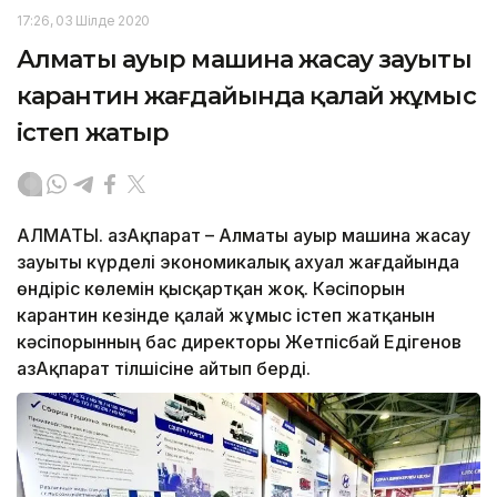
17:26, 03 Шілде 2020
Алматы ауыр машина жасау зауыты
карантин жағдайында қалай жұмыс
істеп жатыр
АЛМАТЫ. ҚазАқпарат – Алматы ауыр машина жасау
зауыты күрделі экономикалық ахуал жағдайында
өндіріс көлемін қысқартқан жоқ. Кәсіпорын
карантин кезінде қалай жұмыс істеп жатқанын
кәсіпорынның бас директоры Жетпісбай Едігенов
ҚазАқпарат тілшісіне айтып берді.