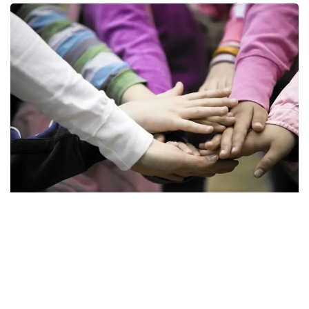
«2019 жылға арналған республикалық бюджетті
нақтылау туралы заң жобасы ұсынылады.
Нақтылауда осы жылдың сәуірінде түзетілген 2019
жылға арналған елдің әлеуметтік-экономикалық
даму болжамы көрсеткіштері сақталған. Жобада
осы жылдың бюджетін атқару аясында Үкімет