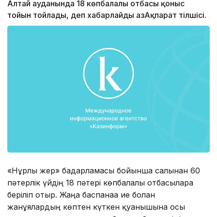
Алтай ауданында 18 көпбалалы отбасы қоныс
тойын тойлады, деп хабарлайды ҚазАқпарат тілшісі.
«Нұрлы жер» бағдарламасы бойынша салынған 60
пәтерлік үйдің 18 пәтері көпбалалы отбасыларға
беріліп отыр. Жаңа баспанаға ие болған
жанұялардың көптен күткен қуанышына осы