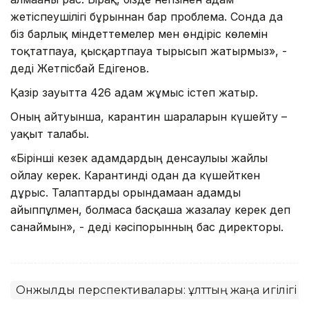
жетіспеушілігі бұрыннан бар проблема. Сонда да
біз барлық міндеттемелер мен өндіріс көлемін
тоқтатпауға, қысқартпауға тырысып жатырмыз», -
деді Жетпісбай Едігенов.
Қазір зауытта 426 адам жұмыс істеп жатыр.
Оның айтуынша, карантин шараларын күшейту –
уақыт талабы.
«Бірінші кезек адамдардың денсаулығы жайлы
ойлау керек. Карантинді одан да күшейткен
дұрыс. Талаптарды орындамаған адамды
айыппұлмен, болмаса басқаша жазалау керек деп
санаймын», - деді кәсіпорынның бас директоры.
Онжылдық перспективалары: ұлттың жаңа игілігі