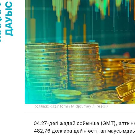
Коллаж: Kazinform / Midjourney / Freepik
04:27-дегі жағдай бойынша (GMT), алтынн
482,76 долларға дейін өсті, ал маусымдағ