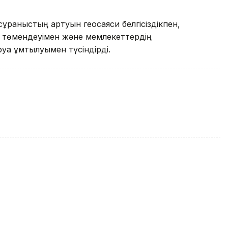
 сұраныстың артуын геосаяси белгісіздікпен,
ң төмендеуімен және мемлекеттердің
ға ұмтылуымен түсіндірді.