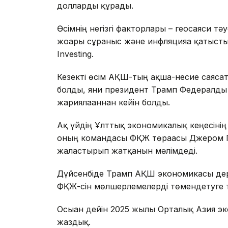
долларды құрады.
Өсімнің негізгі факторлары – геосаяси т
жоғары сұраныс және инфляцияға қатыст
Investing.
Кезекті өсім АҚШ-тың ақша-несие саяс
болды, яғни президент Трамп Федералды
жариялағаннан кейін болды.
Ақ үйдің Ұлттық экономикалық кеңесінің
оның командасы ФҚЖ төрағасы Джером Па
жалғастырып жатқанын мәлімдеді.
Дүйсенбіде Трамп АҚШ экономикасы дере
ФҚЖ-сін мөлшерлемелерді төмендетуге 
Осыған дейін 2025 жылы Орталық Азия 
жаздық.