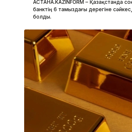
АСТАНА.KAZINFORM – Қазақстанда соң
банктің 6 тамыздағы дерегіне сәйкес
болды.