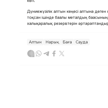
көп.
Дүниежүзілік алтын кеңесі алтынға деген
тоқсан ішінде бағалы металдың бағасыны
халықаралық резервтерін әртараптандыру
Алтын
Нарық
Баға
Сауда
Тастан Тоянов
Авторлар
10:09, 06 Тамыз 2026