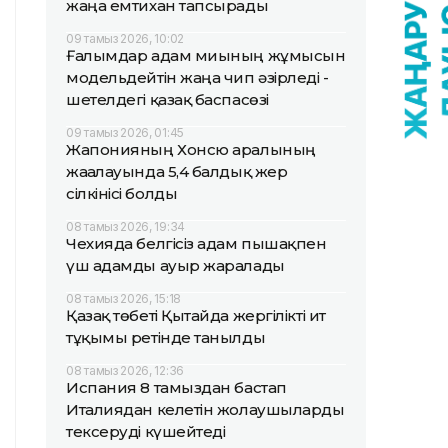
жаңа емтихан тапсырады
09 тамыз 2026, 10:02
Ғалымдар адам миының жұмысын
модельдейтін жаңа чип әзірледі -
шетелдегі қазақ баспасөзі
09 тамыз 2026, 01:45
Жапонияның Хонсю аралының
жағалауында 5,4 балдық жер
сілкінісі болды
08 тамыз 2026, 19:34
Чехияда белгісіз адам пышақпен
үш адамды ауыр жаралады
08 тамыз 2026, 15:18
Қазақ төбеті Қытайда жергілікті ит
тұқымы ретінде танылды
08 тамыз 2026, 12:36
Испания 8 тамыздан бастап
Италиядан келетін жолаушыларды
тексеруді күшейтеді