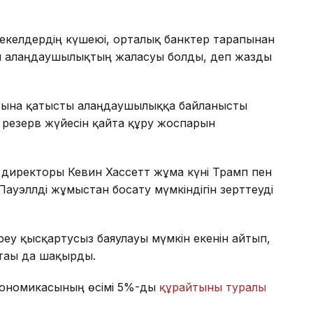
әуекелдердің күшеюі, орталық банктер тарапынан
ы алаңдаушылықтың жалғасуы болды, деп жазды
атына қатысты алаңдаушылыққа байланысты
 резерв жүйесін қайта құру жоспарын
 директоры Кевин Хассетт жұма күні Трамп пен
уэллді жұмыстан босату мүмкіндігін зерттеуді
у қысқартусыз баяулауы мүмкін екенін айтып,
тағы да шақырды.
экономикасының өсімі 5%-ды
құрайтыны туралы