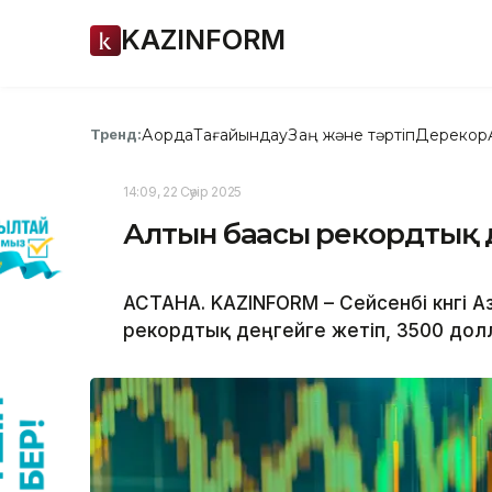
KAZINFORM
Ақорда
Тағайындау
Заң және тәртіп
Дерекқор
Тренд:
14:09, 22 Сәуір 2025
Алтын бағасы рекордтық 
АСТАНА. KAZINFORM – Сейсенбі күнгі 
рекордтық деңгейге жетіп, 3500 до