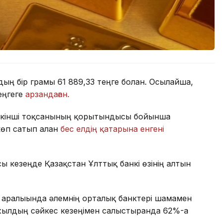
дың бір грамы 61 889,33 теңге болған. Осылайша,
теңгеге
арзандаған.
 екінші тоқсанының қорытындысы бойынша
өп сатып алған
бес елдің қатарына енгені
сы кезеңде Қазақстан Ұлттық банкі өзінің алтын
 аралығында әлемнің орталық банктері шамамен
 жылдың сәйкес кезеңімен салыстырғанда 62%-ға