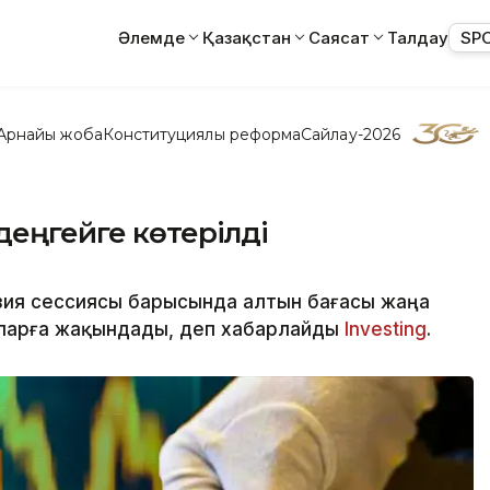
Әлемде
Қазақстан
Саясат
Талдау
SP
Арнайы жоба
Конституциялық реформа
Сайлау-2026
деңгейге көтерілді
Азия сессиясы барысында алтын бағасы жаңа
лларға жақындады, деп хабарлайды
Investing
.