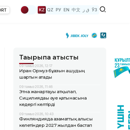
KZ
QZ
РУ
EN
中文
ق ز
ЎЗ
ORT
Тақырыпқа қатысты
09 тамыз 2026, 12:17
Иран Ормуз бұғазын ашудың
шартын атады
09 тамыз 2026, 11:46
Этна жанартауы атқылап,
Сицилиядағы әуе қатынасына
кедергі келтірді
09 тамыз 2026, 10:43
Финляндияда азаматтық алғысы
келетіндер 2027 жылдан бастап