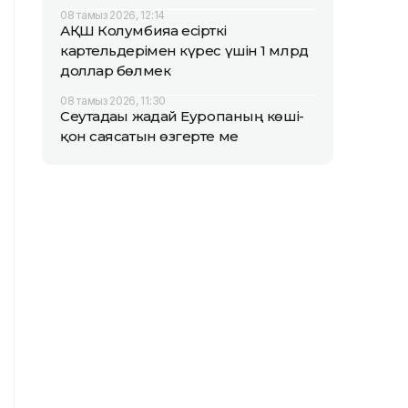
08 тамыз 2026, 12:14
АҚШ Колумбияға есірткі
картельдерімен күрес үшін 1 млрд
доллар бөлмек
08 тамыз 2026, 11:30
Сеутадағы жағдай Еуропаның көші-
қон саясатын өзгерте ме