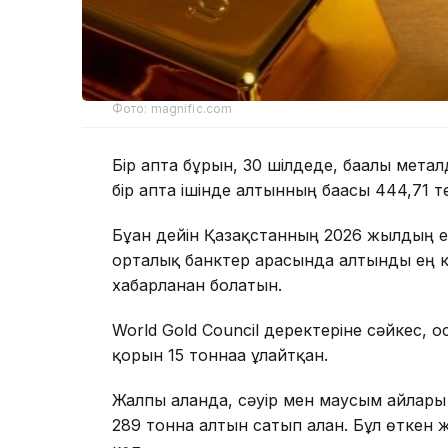
Фото: magnific.com
Бір апта бұрын, 30 шілдеде, бағалы метал
бір апта ішінде алтынның бағасы 444,71 
Бұған дейін Қазақстанның 2026 жылдың
орталық банктер арасында алтынды ең к
хабарланған болатын.
World Gold Council деректеріне сәйкес, о
қорын 15 тоннаға ұлғайтқан.
Жалпы алғанда, сәуір мен маусым айлары
289 тонна алтын сатып алған. Бұл өткен