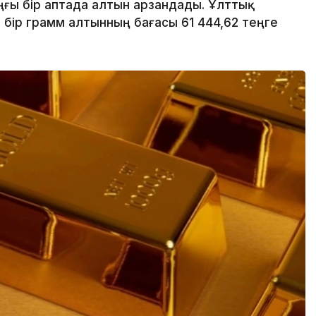
ғы бір аптада алтын арзандады. Ұлттық
, бір грамм алтынның бағасы 61 444,62 теңге