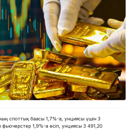
ың споттық бағасы 1,7%-ға, унциясы үшін 3
ы фьючерстер 1,9%-ға өсіп, унциясы 3 491,20