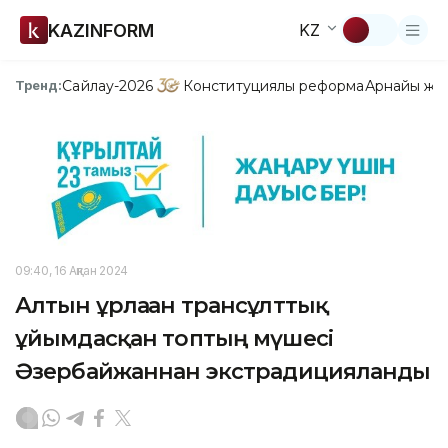
KAZINFORM
KZ
Сайлау-2026
Конституциялық реформа
Арнайы жо
Тренд:
09:40, 16 Ақпан 2024
Алтын ұрлаған трансұлттық
ұйымдасқан топтың мүшесі
Әзербайжаннан экстрадицияланды