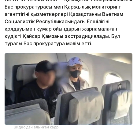
Бас прокуратурасы мен Қаржылық мониторинг
агенттігінің қызметкерлері Қазақстанның Вьетнам
Социалистік Республикасындағы Елшілігінің
қолдауымен құмар ойындарын жарнамалаған
күдікті Қайсар Қамзаны экстрадициялады. Бұл
туралы Бас прокуратура мәлім етті.
Видеодан алынған кадр