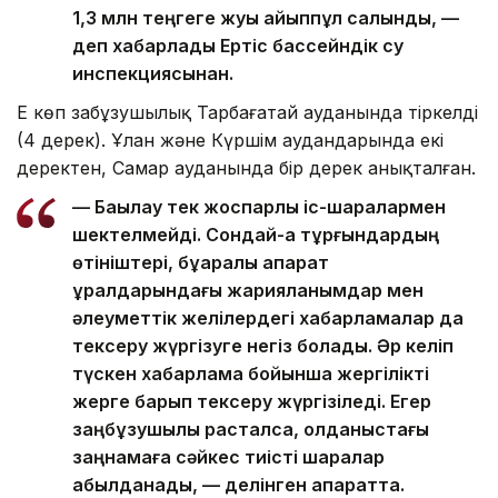
1,3 млн теңгеге жуық айыппұл салынды, —
деп хабарлады Ертіс бассейндік су
инспекциясынан.
Ең көп заңбұзушылық Тарбағатай ауданында тіркелді
(4 дерек). Ұлан және Күршім аудандарында екі
деректен, Самар ауданында бір дерек анықталған.
— Бақылау тек жоспарлы іс-шаралармен
шектелмейді. Сондай-ақ тұрғындардың
өтініштері, бұқаралық ақпарат
құралдарындағы жарияланымдар мен
әлеуметтік желілердегі хабарламалар да
тексеру жүргізуге негіз болады. Әр келіп
түскен хабарлама бойынша жергілікті
жерге барып тексеру жүргізіледі. Егер
заңбұзушылық расталса, қолданыстағы
заңнамаға сәйкес тиісті шаралар
қабылданады, — делінген ақпаратта.