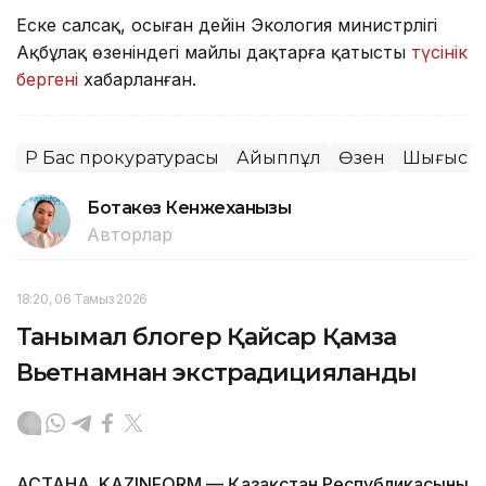
Еске салсақ, осыған дейін Экология министрлігі
Ақбұлақ өзеніндегі майлы дақтарға қатысты
түсінік
бергені
хабарланған.
ҚР Бас прокуратурасы
Айыппұл
Өзен
Шығыс Қа
Ботакөз Кенжеханқызы
Авторлар
18:20, 06 Тамыз 2026
Танымал блогер Қайсар Қамза
Вьетнамнан экстрадицияланды
АСТАНА. KAZINFORM — Қазақстан Республикасының