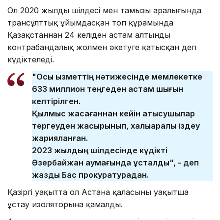
Ол 2020 жылдың шілдесі мен тамызы аралығында
трансұлттық ұйымдасқан топ құрамында
Қазақстаннан 24 келіден астам алтынды
контрабандалық жолмен әкетуге қатысқан деп
күдіктеледі.
"Осы қызметтің нәтижесінде мемлекетке
633 миллион теңгеден астам шығын
келтірілген.
Қылмыс жасағаннан кейін қатысушылар
тергеуден жасырынып, халықаралық іздеу
жарияланған.
2023 жылдың шілдесінде күдікті
Әзербайжан аумағында ұсталды", - деп
жазды Бас прокуратурадан.
Қазіргі уақытта ол Астана қаласының уақытша
ұстау изоляторына қамалды.