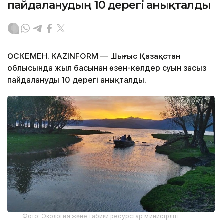
пайдаланудың 10 дерегі анықталды
ӨСКЕМЕН. KAZINFORM — Шығыс Қазақстан
облысында жыл басынан өзен-көлдер суын заңсыз
пайдаланудың 10 дерегі анықталды.
Фото: Экология және табиғи ресурстар министрлігі