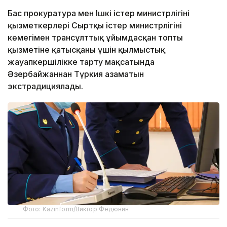
Бас прокуратура мен Ішкі істер министрлігінің
қызметкерлері Сыртқы істер министрлігінің
көмегімен трансұлттық ұйымдасқан топтың
қызметіне қатысқаны үшін қылмыстық
жауапкершілікке тарту мақсатында
Әзербайжаннан Түркия азаматын
экстрадициялады.
Фото: Kazinform/Виктор Федюнин