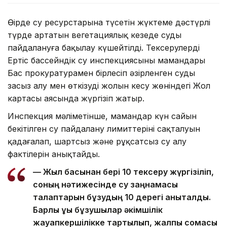
Өңірде су ресурстарына түсетін жүктеме дәстүрлі
түрде артатын вегетациялық кезеңде суды
пайдалануға бақылау күшейтілді. Тексерулерді
Ертіс бассейндік су инспекциясының мамандары
Бас прокуратурамен бірлесіп әзірленген суды
заңсыз алу мен өткізудің жолын кесу жөніндегі Жол
картасы аясында жүргізіп жатыр.
Инспекция мәліметінше, мамандар күн сайын
бекітілген су пайдалану лимиттерінің сақталуын
қадағалап, шартсыз және рұқсатсыз су алу
фактілерін анықтайды.
— Жыл басынан бері 10 тексеру жүргізіліп,
соның нәтижесінде су заңнамасы
талаптарын бұзудың 10 дерегі анықталды.
Барлық құқық бұзушылар әкімшілік
жауапкершілікке тартылып, жалпы сомасы