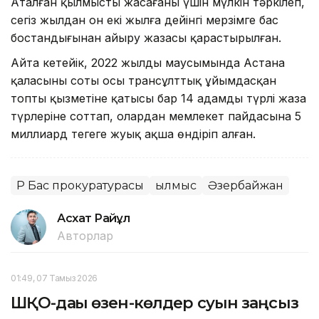
Аталған қылмысты жасағаны үшін мүлкін тәркілеп,
сегіз жылдан он екі жылға дейінгі мерзімге бас
бостандығынан айыру жазасы қарастырылған.
Айта кетейік, 2022 жылдың маусымында Астана
қаласының соты осы трансұлттық ұйымдасқан
топтың қызметіне қатысы бар 14 адамды түрлі жаза
түрлеріне соттап, олардан мемлекет пайдасына 5
миллиард теңгеге жуық ақша өндіріп алған.
ҚР Бас прокуратурасы
Қылмыс
Әзербайжан
Асхат Райқұл
Авторлар
01:49, 07 Тамыз 2026
ШҚО-дағы өзен-көлдер суын заңсыз