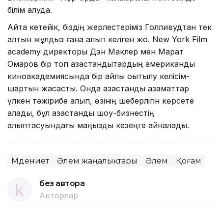
білім алуда.
Айта кетейік, біздің жерлестеріміз Голливудтан тек
алтын жұлдыз ғана алып келген жоқ. New York Film
academy директоры Дэн Маклер мен Марат
Омаров бір топ қазақстандықтардың американдық
киноакадемиясында бір айлық оқытылу келісім-
шартын жасасты. Онда қазақстандық азаматтар
үлкен тәжірибе алып, өзінің шеберлігін көрсете
алады, бұл қазақстандық шоу-бизнестің
қалыптасуындағы маңызды кезеңге айналады.
Мәдениет
Әлем жаңалықтары
Әлем
Қоғам
без автора
Авторлар