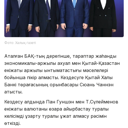
Фото: Халық газеті
Аталған БАҚ-тың дерегінше, тараптар жаһандық
экономикалық-қаржылық ахуал мен Қытай-Қазақстан
екіжақты қаржылық ынтымақтастығы мәселелері
бойынша пікір алмасты. Кездесуге Қытай Халық
Банкі төрағасының орынбасары Сюань Чаннэн
қатысты.
Кездесу алдында Пан Гуншэн мен Т.Сүлейменов
екіжақты валютаны өзара айырбастау туралы
келісімді ұзарту туралы құжат алмасу рәсімін
өткізді.