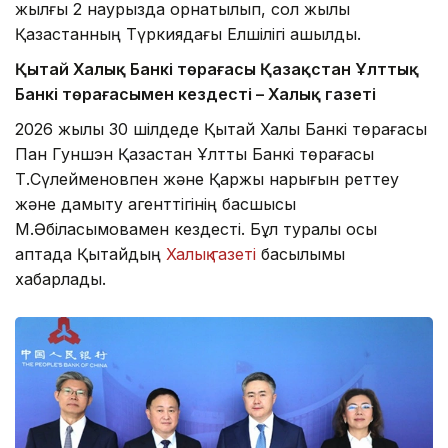
жылғы 2 наурызда орнатылып, сол жылы
Қазақстанның Түркиядағы Елшілігі ашылды.
Қытай Халық Банкі төрағасы Қазақстан Ұлттық
Банкі төрағасымен кездесті – Халық газеті
2026 жылы 30 шілдеде Қытай Халық Банкі төрағасы
Пан Гуншэн Қазақстан Ұлттық Банкі төрағасы
Т.Сүлейменовпен және Қаржы нарығын реттеу
және дамыту агенттігінің басшысы
М.Әбілқасымовамен кездесті. Бұл туралы осы
аптада Қытайдың
Халық газеті
басылымы
хабарлады.