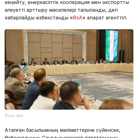
кеңейту, өнеркәсіптік кооперация мен экспорттық
әлеуетті арттыру мәселелері талқыланды, деп
хабарлайды өзбекстандық «
ӨзА
» ақпарат агенттігі.
Фото: ӨзА
Аталған басылымның мәліметтеріне сүйенсек,
Өзбекстанның Сауда-өнеркәсіп палатасының