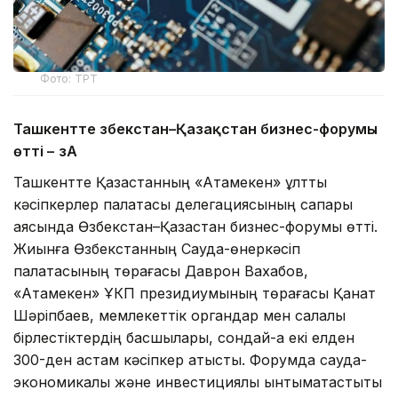
Фото: ТРТ
Ташкентте Өзбекстан–Қазақстан бизнес-форумы
өтті –
ӨзА
Ташкентте Қазақстанның «Атамекен» ұлттық
кәсіпкерлер палатасы делегациясының сапары
аясында Өзбекстан–Қазақстан бизнес-форумы өтті.
Жиынға Өзбекстанның Сауда-өнеркәсіп
палатасының төрағасы Даврон Вахабов,
«Атамекен» ҰКП президиумының төрағасы Қанат
Шәріпбаев, мемлекеттік органдар мен салалық
бірлестіктердің басшылары, сондай-ақ екі елден
300-ден астам кәсіпкер қатысты. Форумда сауда-
экономикалық және инвестициялық ынтымақтастықты