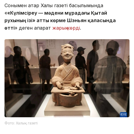
Сонымен қатар Халық газеті басылымында
«
«Күлімсіреу — мәдени мұрадағы Қытай
рухының ізі» атты көрме Шэньян қаласында
өтті
» деген ақпарат
жарық көрді
.
Фото: Халық газеті