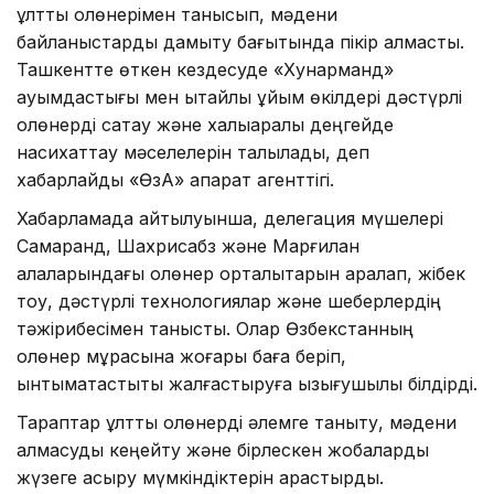
ұлттық қолөнерімен танысып, мәдени
байланыстарды дамыту бағытында пікір алмасты.
Ташкентте өткен кездесуде «Хунарманд»
қауымдастығы мен қытайлық ұйым өкілдері дәстүрлі
қолөнерді сақтау және халықаралық деңгейде
насихаттау мәселелерін талқылады, деп
хабарлайды «ӨзА» ақпарат агенттігі.
Хабарламада айтылуынша, делегация мүшелері
Самарқанд, Шахрисабз және Марғилан
қалаларындағы қолөнер орталықтарын аралап, жібек
тоқу, дәстүрлі технологиялар және шеберлердің
тәжірибесімен танысты. Олар Өзбекстанның
қолөнер мұрасына жоғары баға беріп,
ынтымақтастықты жалғастыруға қызығушылық білдірді.
Тараптар ұлттық қолөнерді әлемге таныту, мәдени
алмасуды кеңейту және бірлескен жобаларды
жүзеге асыру мүмкіндіктерін қарастырды.