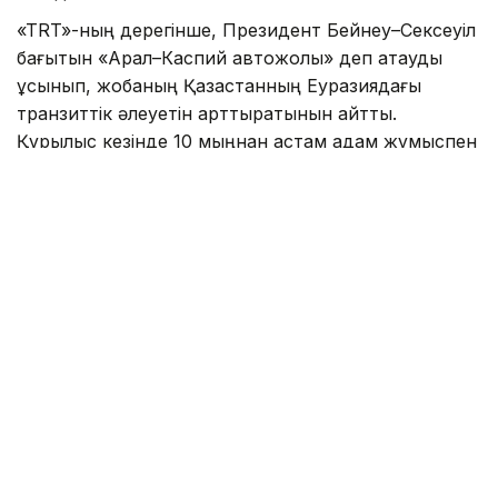
«TRT»-ның дерегінше, Президент Бейнеу–Сексеуіл
бағытын «Арал–Каспий автожолы» деп атауды
ұсынып, жобаның Қазақстанның Еуразиядағы
транзиттік әлеуетін арттыратынын айтты.
Құрылыс кезінде 10 мыңнан астам адам жұмыспен
қамтылып, жол пайдалануға берілгеннен кейін
жылдық жүк тасымалы көлемі 13,2 млн тоннаға
дейін өседі. Жобаны 2029 жылдан кешіктірмей
аяқтау жоспарланып отыр.
Сондай-ақ «TRT»-да «
Ғалымдар адам миының
жұмысын модельдейтін жаңа чип әзірледі
»
деген тақырыптағы ақпарат
жарияланған
болатын.
Аталған басылымның мәліметінше, ғалымдар адам
миының күрделі құрылымын жоғары дәлдікпен
модельдеуге мүмкіндік беретін жаңа чип әзірледі.
Жаңа технология мидың қатпарлы бетін 10
миллисекундтан аз уақытта модельдей алады.