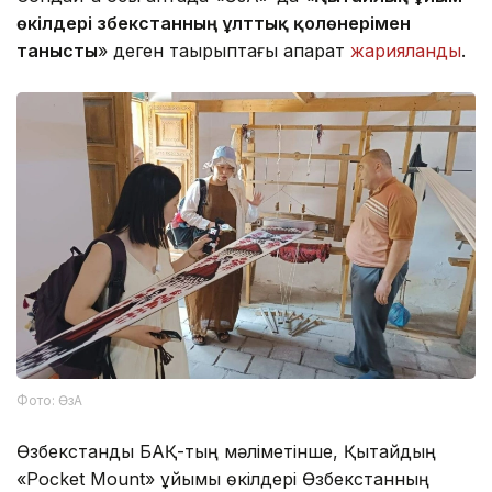
өкілдері Өзбекстанның ұлттық қолөнерімен
танысты
» деген тақырыптағы ақпарат
жарияланды
.
Фото: ӨзА
Өзбекстандық БАҚ-тың мәліметінше, Қытайдың
«Pocket Mount» ұйымы өкілдері Өзбекстанның