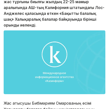
жас тұрғыны биылғы жылдың 22-25 мамыр
аралығында АҚШ-тың Калифорния штатындағы Лос-
Анджелес қаласында өткен «Бақытты балалық
шақ» Халықаралық балалар байқауында бірінші
орынды иеленді.
Жас қатысушы Бибімәриям Омарованың есімі