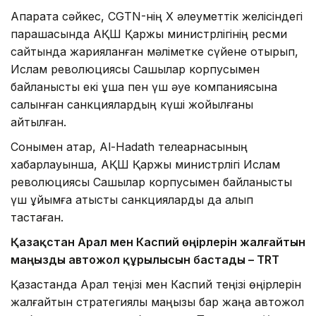
Ақпаратқа сәйкес, CGTN-нің X әлеуметтік желісіндегі
парақшасында АҚШ Қаржы министрлігінің ресми
сайтында жарияланған мәліметке сүйене отырып,
Ислам революциясы Сақшылар корпусымен
байланысты екі ұшақ пен үш әуе компаниясына
салынған санкциялардың күші жойылғаны
айтылған.
Сонымен қатар, Al-Hadath телеарнасының
хабарлауынша, АҚШ Қаржы министрлігі Ислам
революциясы Сақшылар корпусымен байланысты
үш ұйымға қатысты санкцияларды да алып
тастаған.
Қазақстан Арал мен Каспий өңірлерін жалғайтын
маңызды автожол құрылысын бастады – TRT
Қазақстанда Арал теңізі мен Каспий теңізі өңірлерін
жалғайтын стратегиялық маңызы бар жаңа автожол