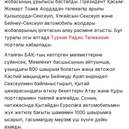
жобасының құрылысы басталды. Президент Қасым-
Жомарт Тоқаев Ақордадан телекөпір арқылы
Қызылорда–Сексеуіл, Ұлғайсын–Сексеуіл және
Бейнеу–Сексеуіл автомобиль жолдары
жобаларының іргетасын қалау рәсіміне қатысты. Бұл
туралы осы аптада
Түркия Радио Телевизия
порталы хабарлады.
Аталған БАҚ-тың келтірген мәліметтеріне
сүйенсек, Мемлекет басшысының айтуынша,
ұзындығы 800 шақырым болатын жаңа автожол
Каспий маңындағы Бейнеуді Арал өңіріндегі
Сексеуілмен байланыстырып, Қытай
шекарасындағы өткізу бекеттерін Ақтау және Құрық
порттарымен тікелей жалғайды. Соның
нәтижесінде Қытайдан Еуропаға автомобильмен
жүк жеткізу бағыты шамамен 1000 шақырымға
қысқарып, тасымалдау мерзімі үш күнге дейін
азаяды.