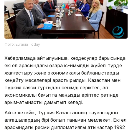
Фото: Eurasia Today
Хабарламада айтылуынша, кездесулер барысында
екі ел арасындағы өзара іс-қимылды жүйелі түрде
жалғастыру және экономикалық байланыстарды
кеңейту мәселелері қарастырылды. Қазақстан мен
Түркия саяси тұрғыдан сенімді серіктес, ал
экономикалық бағытта маңызды әріптес ретінде
қарым-қатынасты дамытып келеді.
Айта кетейік, Түркия Қазақстанның тәуелсіздігін
алғашқылардың бірі болып таныған мемлекет. Екі ел
арасындағы ресми дипломатиялық қатынастар 1992