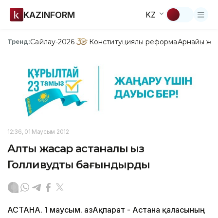
KAZINFORM
KZ
Сайлау-2026
Конституциялық реформа
Арнайы жо
Тренд:
12:36, 01 Маусым 2012
Алты жасар астаналық қыз
Голливудты бағындырды
АСТАНА. 1 маусым. ҚазАқпарат - Астана қаласының