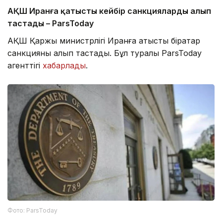
АҚШ Иранға қатысты кейбір санкцияларды алып
тастады – ParsToday
АҚШ Қаржы министрлігі Иранға қатысты бірқатар
санкцияны алып тастады. Бұл туралы ParsToday
агенттігі
хабарлады
.
Фото: ParsToday