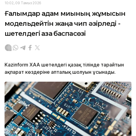
10:02, 09 Тамыз 2026
Ғалымдар адам миының жұмысын
модельдейтін жаңа чип әзірледі -
шетелдегі қазақ баспасөзі
Kazinform ХАА шетелдегі қазақ тілінде тарайтын
ақпарат көздеріне апталық шолуын ұсынады.