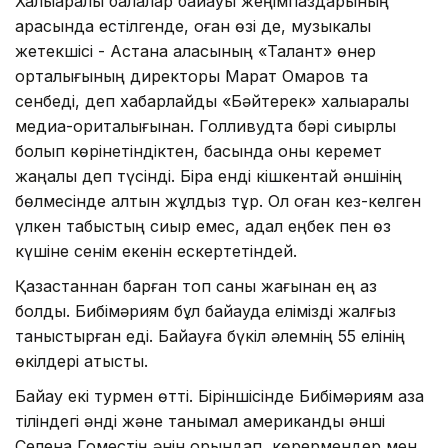
Халықаралық балалар байқауы жеңімпаздарының
арасында естілгенде, оған өзі де, музыкалық
жетекшісі - Астана қаласының «Талант» өнер
орталығының директоры Марат Омаров та
сенбеді, деп хабарлайды «Бәйтерек» халықаралық
медиа-ориталығынан. Голливудта бәрі сиқырлы
болып көрінетіндіктен, басында оны керемет
жаңалық деп түсінді. Бірақ енді кішкентай әншінің
бөлмесінде алтын жұлдыз тұр. Ол оған кез-келген
үлкен табыстың сиқыр емес, адал еңбек пен өз
күшіне сенім екенін ескертетіндей.
Қазақстаннан барған топ саны жағынан ең аз
болды. Бибімәриям бұл байқауда елімізді жалғыз
таныстырған еді. Байқауға бүкіл әлемнің 55 елінің
өкілдері қатысты.
Байқау екі турмен өтті. Біріншісінде Бибімәриям қазақ
тіліндегі әнді және танымал американдық әнші
Селена Гоместің әнін орындап, көрермендер мен