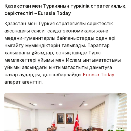
Қазақстан мен Түркияның түркілік стратегиялық
серіктестігі – Eurasia Today
Қазақстан мен Түркия стратегиялық серіктестік
аясындағы саяси, сауда-экономикалық және
мәдени-гуманитарлық байланыстарды одан әрі
нығайту мүмкіндіктерін талқылады. Тараптар
халықаралық ұйымдар, соның ішінде Түркі
мемлекеттері ұйымы мен Ислам ынтымақтастығы
ұйымы аясындағы ынтымақтастықты дамытуға
назар аударды, деп хабарлайды
Eurasia Today
ақпарат агенттігі.