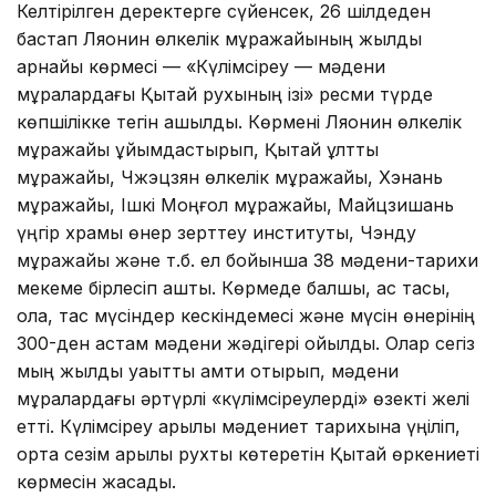
Келтірілген деректерге сүйенсек, 26 шілдеден
бастап Ляонин өлкелік мұражайының жылдық
арнайы көрмесі — «Күлімсіреу — мәдени
мұралардағы Қытай рухының ізі» ресми түрде
көпшілікке тегін ашылды. Көрмені Ляонин өлкелік
мұражайы ұйымдастырып, Қытай ұлттық
мұражайы, Чжэцзян өлкелік мұражайы, Хэнань
мұражайы, Ішкі Моңғол мұражайы, Майцзишань
үңгір храмы өнер зерттеу институты, Чэнду
мұражайы және т.б. ел бойынша 38 мәдени-тарихи
мекеме бірлесіп ашты. Көрмеде балшық, қас тасы,
қола, тас мүсіндер кескіндемесі және мүсін өнерінің
300-ден астам мәдени жәдігері қойылды. Олар сегіз
мың жылдық уақытты қамти отырып, мәдени
мұралардағы әртүрлі «күлімсіреулерді» өзекті желі
етті. Күлімсіреу арқылы мәдениет тарихына үңіліп,
ортақ сезім арқылы рухты көтеретін Қытай өркениеті
көрмесін жасады.