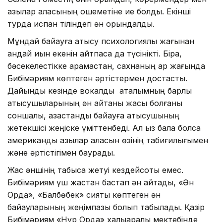
қазылар алқасының қошеметіне ие болды. Екінші
турда испан тіліндегі ән орындалды.
Мұндай байқауға қатысу психологиялық жағынан
қандай қиын екенін айтпаса да түсінікті. Бірақ,
бәсекелестікке қарамастан, сахнаның ар жағында
Бибімәриям көптеген әртістермен достасты.
Дайындық кезінде вокалдық аталымның барлық
қатысушыларының ән айтқаны жақсы болғаны
соншалық, қазақстандық байқауға қатысушының
жетекшісі жеңіске үміттенбеді. Ал қыз бала болса
американдық қазылар алқасын өзінің табиғилығымен
және әртістігімен баурады.
Жас әншінің табысқа жетуі кездейсоқтық емес.
Бибімәриям үш жастан бастап ән айтады, «Ән
Орда», «Балбөбек» сияқты көптеген ән
байқауларының жеңімпазы болып табылады. Қазір
Бибімәриям «Нұр Орда» халықаралық мектебінде