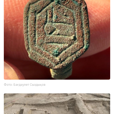
Фото: Бағдәулет Сыздықов