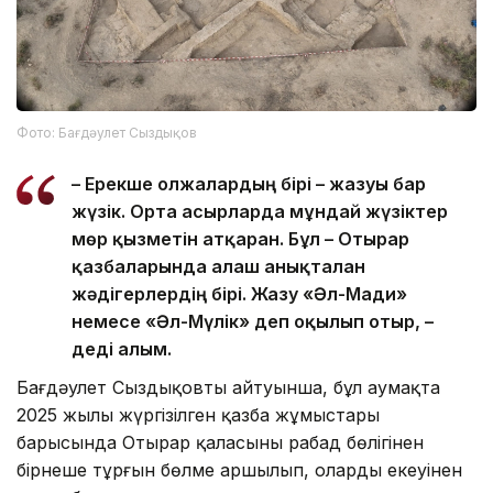
Фото: Бағдәулет Сыздықов
– Ерекше олжалардың бірі – жазуы бар
жүзік. Орта ғасырларда мұндай жүзіктер
мөр қызметін атқарған. Бұл – Отырар
қазбаларында алғаш анықталған
жәдігерлердің бірі. Жазу «Әл-Мағди»
немесе «Әл-Мүлік» деп оқылып отыр, –
деді ғалым.
Бағдәулет Сыздықовтың айтуынша, бұл аумақта
2025 жылы жүргізілген қазба жұмыстары
барысында Отырар қаласының рабад бөлігінен
бірнеше тұрғын бөлме аршылып, олардың екеуінен