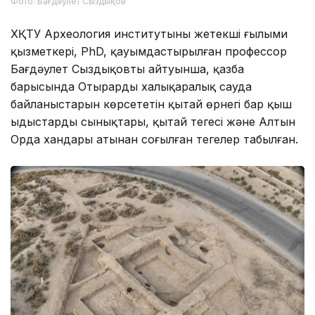
Фото: Бағдәулет Сыздықов
ХҚТУ Археология институтының жетекші ғылыми
қызметкері, PhD, қауымдастырылған профессор
Бағдәулет Сыздықовтың айтуынша, қазба
барысында Отырардың халықаралық сауда
байланыстарын көрсететін қытай өрнегі бар қыш
ыдыстардың сынықтары, қытай теңгесі және Алтын
Орда хандары атынан соғылған теңгелер табылған.