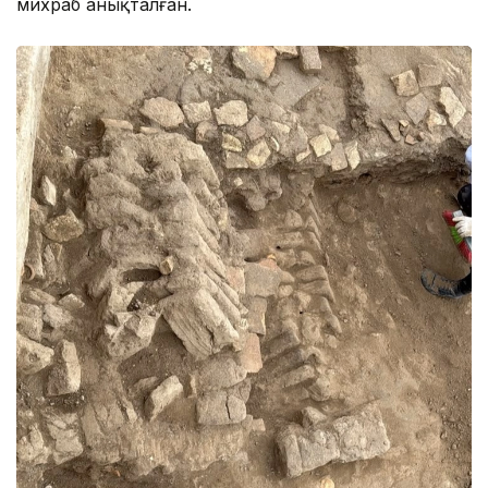
михраб анықталған.