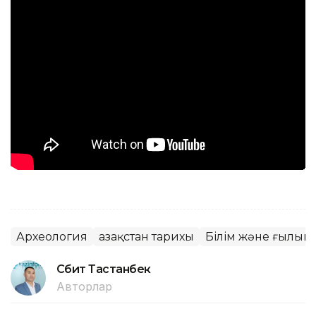
Археология
Қазақстан тарихы
Білім және ғылым
Сәбит Тастанбек
Авторлар