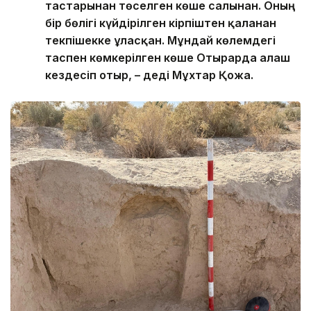
тастарынан төселген көше салынған. Оның
бір бөлігі күйдірілген кірпіштен қаланған
текпішекке ұласқан. Мұндай көлемдегі
таспен көмкерілген көше Отырарда алғаш
кездесіп отыр, – деді Мұхтар Қожа.