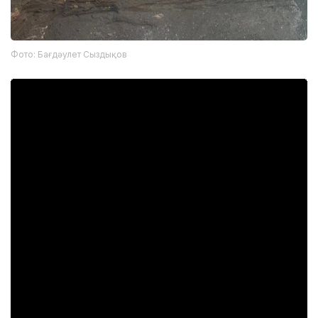
Фото: Бағдәулет Сыздықов