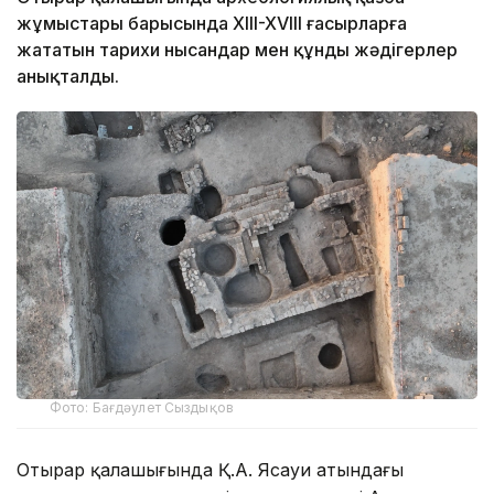
жұмыстары барысында XIII-XVIII ғасырларға
жататын тарихи нысандар мен құнды жәдігерлер
анықталды.
Фото: Бағдәулет Сыздықов
Отырар қалашығында Қ.А. Ясауи атындағы