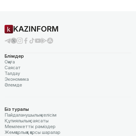
KAZINFORM
Бөлімдер
Оқиға
Саясат
Талдау
Экономика
Әлемде
Біз туралы
Пайдаланушылық келiciм
Құпиялылық саясаты
Мемлекеттік рәміздер
Жемқорлыққа қарсы шаралар