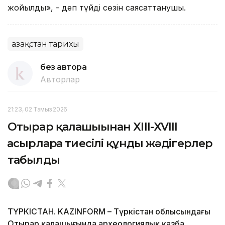
жойылды», - деп түйдi сөзiн саясаттанушы.
Қазақстан тарихы
без автора
Авторлар
21:23, 02 Тамыз 2026
Отырар қалашығынан XIII-XVIII
ғасырларға тиесілі құнды жәдігерлер
табылды
ТҮРКІСТАН. KAZINFORM – Түркістан облысындағы
Отырар қалашығында археологиялық қазба