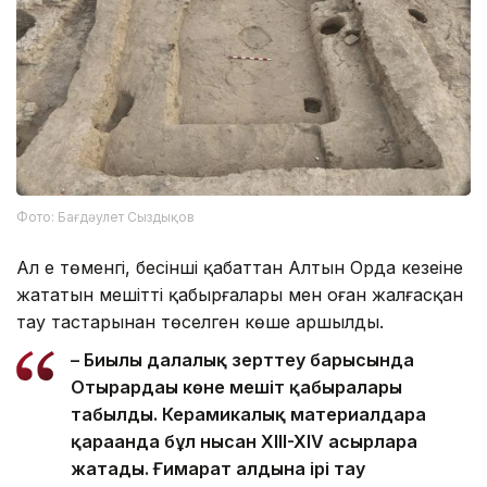
Фото: Бағдәулет Сыздықов
Ал ең төменгі, бесінші қабаттан Алтын Орда кезеңіне
жататын мешіттің қабырғалары мен оған жалғасқан
тау тастарынан төселген көше аршылды.
– Биылғы далалық зерттеу барысында
Отырардағы көне мешіт қабырғалары
табылды. Керамикалық материалдарға
қарағанда бұл нысан XIII-XIV ғасырларға
жатады. Ғимарат алдына ірі тау