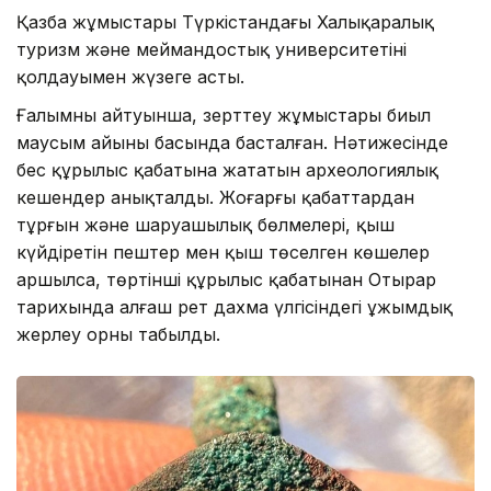
Қазба жұмыстары Түркістандағы Халықаралық
туризм және меймандостық университетінің
қолдауымен жүзеге асты.
Ғалымның айтуынша, зерттеу жұмыстары биыл
маусым айының басында басталған. Нәтижесінде
бес құрылыс қабатына жататын археологиялық
кешендер анықталды. Жоғарғы қабаттардан
тұрғын және шаруашылық бөлмелері, қыш
күйдіретін пештер мен қыш төселген көшелер
аршылса, төртінші құрылыс қабатынан Отырар
тарихында алғаш рет дахма үлгісіндегі ұжымдық
жерлеу орны табылды.