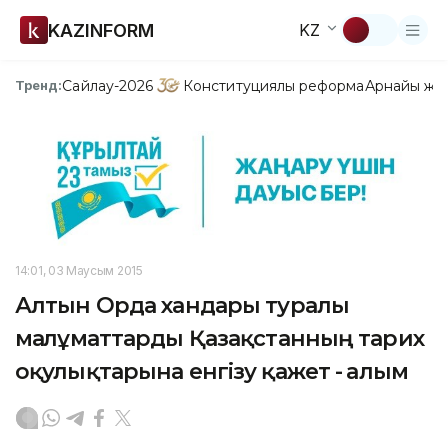
KAZINFORM
KZ
Сайлау-2026
Конституциялық реформа
Арнайы жо
Тренд:
14:01, 03 Маусым 2015
Алтын Орда хандары туралы
мағлұматтарды Қазақстанның тарих
оқулықтарына енгізу қажет - ғалым