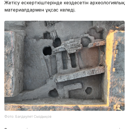
Жетісу ескерткіштерінде кездесетін археологиялық
материалдармен ұқсас келеді.
Фото: Бағдәулет Сыздықов