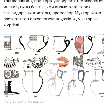
халықаралық қазақ-түрік университеті Археология
институтының бас ғылыми қызметкері, тарих
ғылымдарының докторы, профессор Мұхтар Қожа
бастаған топ археологиялық қазба жұмыстарын
жүргізді.
Фото: Бағдәулет Сыздықов