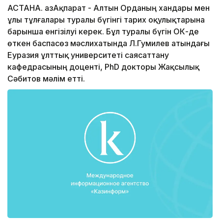
АСТАНА. ҚазАқпарат - Алтын Орданың хандары мен
ұлы тұлғалары туралы бүгiнгi тарих оқулықтарына
барынша енгізілуі керек. Бұл туралы бүгiн ОКҚ-де
өткен баспасөз мәслихатында Л.Гумилев атындағы
Еуразия ұлттық университетi саясаттану
кафедрасының доцентi, PhD докторы Жақсылық
Сәбитов мәлiм еттi.