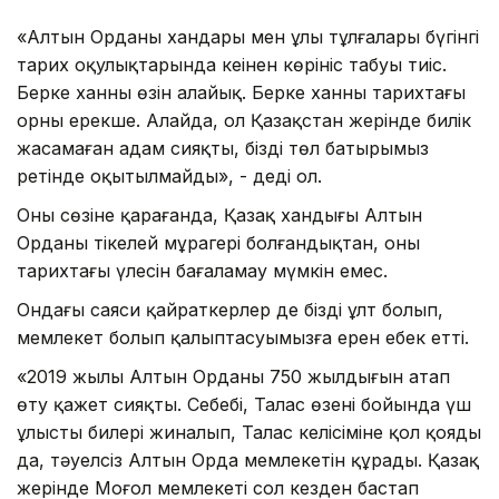
«Алтын Орданың хандары мен ұлы тұлғалары бүгiнгi
тарих оқулықтарында кеңiнен көрiнiс табуы тиiс.
Берке ханның өзiн алайық. Берке ханның тарихтағы
орны ерекше. Алайда, ол Қазақстан жерiнде билiк
жасамаған адам сияқты, бiздiң төл батырымыз
ретiнде оқытылмайды», - дедi ол.
Оның сөзiне қарағанда, Қазақ хандығы Алтын
Орданың тiкелей мұрагерi болғандықтан, оның
тарихтағы үлесiн бағаламау мүмкiн емес.
Ондағы саяси қайраткерлер де бiздiң ұлт болып,
мемлекет болып қалыптасуымызға ерен еңбек еттi.
«2019 жылы Алтын Орданың 750 жылдығын атап
өту қажет сияқты. Себебi, Талас өзенi бойында үш
ұлыстың билерi жиналып, Талас келiсiмiне қол қояды
да, тәуелсiз Алтын Орда мемлекетiн құрады. Қазақ
жерiнде Моңғол мемлекетi сол кезден бастап