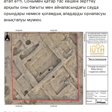
атап өтті. Сонымен қатар тас көшені зерттеу
арқылы оның бағыты мен айналасындағы сауда
орындары немесе қоғамдық алаңдардың орналасуы
анықталуы мүмкін.