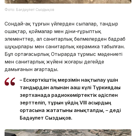
Фото: Бағдәулет Сыздықов
Сондай-ақ тұрғын үйлерден сыпалар, тандыр
ошақтар, қоймалар мен діни-ғұрыптық
элементтер, ал санитарлық бөлмелерден бадраб
шұңқырлары мен санитарлық керамика табылған.
Бұл ортағасырлық Отырарда тұрмыс мәдениеті
мен санитарлық жүйенің жоғары деңгейде
дамығанын аңғартады.
– Ескерткіштің мерзімін нақтылау үшін
тандырдан алынған ағаш күлі Түркиядағы
зертханада радиокөміртектік әдіспен
зерттеліп, тұрғын үйдің VIII ғасырдың
ортасына жататыны анықталды, – деді
Бағдәулет Сыздықов.