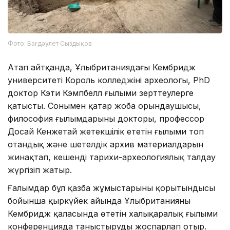
Фото: Бағдәулет Сыздықов
Атап айтқанда, Ұлыбританиядағы Кембридж
университеті Король колледжінің археологы, PhD
доктор Кэти Кэмпбелл ғылыми зерттеулерге
қатысты. Сонымен қатар жоба орындаушысы,
философия ғылымдарының докторы, профессор
Досай Кенжетай жетекшілік ететін ғылыми топ
отандық және шетелдік архив материалдарын
жинақтап, кешенді тарихи-археологиялық талдау
жүргізіп жатыр.
Ғалымдар бұл қазба жұмыстарының қорытындысы
бойынша қыркүйек айында Ұлыбританияның
Кембридж қаласында өтетін халықаралық ғылыми
конференцияда таныстыруды жоспарлап отыр.