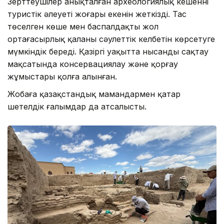
Зерттеушілер анықталған археологиялық кешеннің
туристік әлеуеті жоғары екенін жеткізді. Тас
төселген көше мен баспалдақты жол
ортағасырлық қаланың сәулеттік келбетін көрсетуге
мүмкіндік береді. Қазіргі уақытта нысанды сақтау
мақсатында консервациялау және қорғау
жұмыстары қолға алынған.
Жобаға қазақстандық мамандармен қатар
шетелдік ғалымдар да атсалысты.