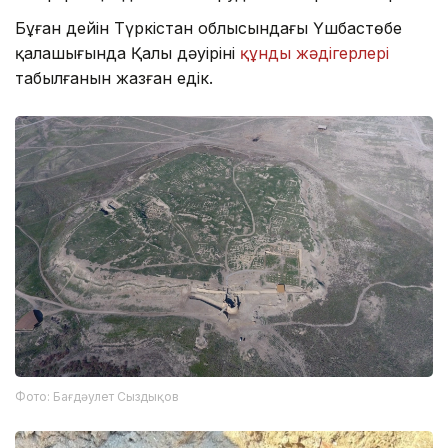
Бұған дейін Түркістан облысындағы Үшбастөбе
қалашығында Қаңлы дәуірінің
құнды жәдігерлері
табылғанын жазған едік.
Фото: Бағдәулет Сыздықов