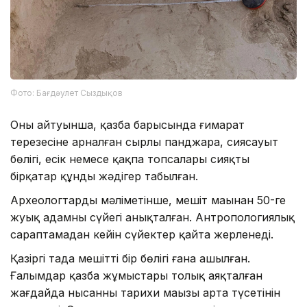
Фото: Бағдәулет Сыздықов
Оның айтуынша, қазба барысында ғимарат
терезесіне арналған сырлы панджара, сиясауыт
бөлігі, есік немесе қақпа топсалары сияқты
бірқатар құнды жәдігер табылған.
Археологтардың мәліметінше, мешіт маңынан 50-ге
жуық адамның сүйегі анықталған. Антропологиялық
сараптамадан кейін сүйектер қайта жерленеді.
Қазіргі таңда мешіттің бір бөлігі ғана ашылған.
Ғалымдар қазба жұмыстары толық аяқталған
жағдайда нысанның тарихи маңызы арта түсетінін