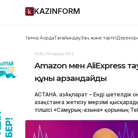
KAZINFORM
Ақорда
Тағайындау
Заң және тәртіп
Дерекқор
Тренд:
13:26, 29 Наурыз 2023
Amazon мен AliExpress та
құны арзандайды
АСТАНА. ҚазАқпарат – Енді шетелдік
Қазақстанға жеткізу мерзімі қысқарад
тілшісі «Самұрық-Қазына» қорының T