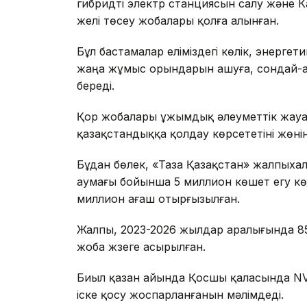
гибридті электр станциясын салу және К
желі төсеу жобалары қолға алынған.
Бұл бастамалар еліміздегі көлік, энерг
жаңа жұмыс орындарын ашуға, сондай-ақ
береді.
Қор жобалары ұжымдық әлеуметтік жауа
қазақстандыққа қолдау көрсететіні жөні
Бұдан бөлек, «Таза Қазақстан» жалпыха
аумағы бойынша 5 миллион көшет егу кө
миллион ағаш отырғызылған.
Жалпы, 2023-2026 жылдар аралығында 85
жоба жүзеге асырылған.
Биыл қазан айында Қосшы қаласында NV
іске қосу жоспарланғанын мәлімдеді.