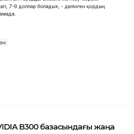
п, 7-9 доллар болады», - делінген қордың
амада.
ам
VIDIA B300 базасындағы жаңа