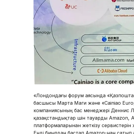
«Лондондағы форум аясында «Қазпошта
басшысы Марта Маги және «Cainiao Euro
компаниясының бас менеджері Деннис Лим
қазақстандықтар үшін тауарды Amazon, Al
платформаларынан жеткізу сервистерін ж
Енді биылдан бастап Amazon-нан сатып а