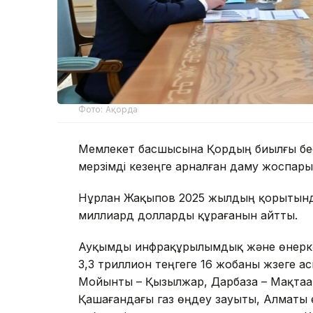
Фото: Ақорда
Мемлекет басшысына Қордың биылғы бе
мерзімді кезеңге арналған даму жоспары 
Нұрлан Жақыпов 2025 жылдың қорытынд
миллиард долларды құрағанын айтты.
Ауқымды инфрақұрылымдық және өнеркәс
3,3 триллион теңгеге 16 жобаны жүзеге 
Мойынты – Қызылжар, Дарбаза – Мақтаар
Қашағандағы газ өңдеу зауыты, Алматы 