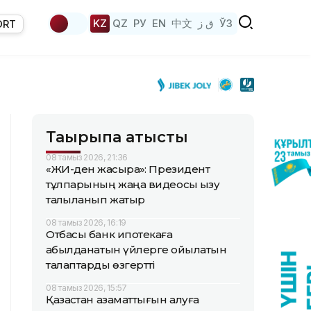
KZ
QZ
РУ
EN
中文
ق ز
ЎЗ
ORT
Тақырыпқа қатысты
08 тамыз 2026, 21:36
«ЖИ-ден жақсырақ»: Президент
тұлпарының жаңа видеосы қызу
талқыланып жатыр
08 тамыз 2026, 16:19
Отбасы банк ипотекаға
қабылданатын үйлерге қойылатын
талаптарды өзгертті
08 тамыз 2026, 15:57
Қазақстан азаматтығын алуға