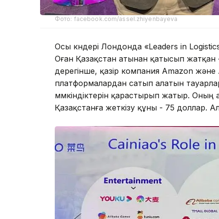
Фото: facebook.com/assel.zhiyenbayeva
Осы күндері Лондонда «Leaders in Logisti
Оған Қазақстан атынан қатысып жатқан
дерегінше, қазір компания Amazon және 
платформалардан сатып алатын тауарлард
мүмкіндіктерін қарастырып жатыр. Оның 
Қазақстанға жеткізу құны - 75 доллар. Ал