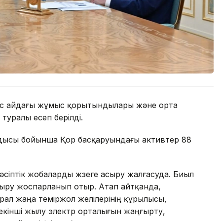
с айдағы жұмыс қорытындылары және орта
туралы есеп берілді.
ысы бойынша Қор басқаруындағы активтер 88
іптік жобаларды жүзеге асыру жалғасуда. Биыл
асыру жоспарланып отыр. Атап айтқанда,
ал жаңа теміржол желілерінің құрылысы,
екінші жылу электр орталығын жаңғырту,