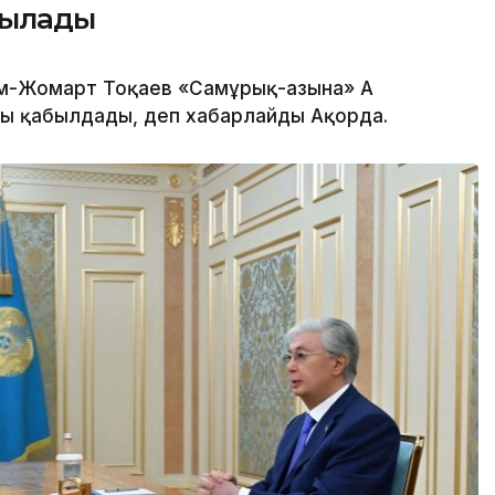
сылады
м-Жомарт Тоқаев «Самұрық-Қазына» АҚ
ы қабылдады, деп хабарлайды Ақорда.