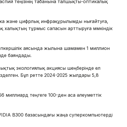
аспий теңізінің табанына талшықты-оптикалық
етика және цифрлық инфрақұрылымды нығайтуға,
 халықтың тұрмыс сапасын арттыруға мүмкіндік
пкершілік аясында жылына шамамен 1 миллион
нде баяндады.
лықтық экологиялық акциясы шеңберінде ел
зделген. Бұл ретте 2024-2025 жылдары 5,8
6 миллиард теңгеге 100-ден аса әлеуметтік
IDIA B300 базасындағы жаңа суперкомпьютерді