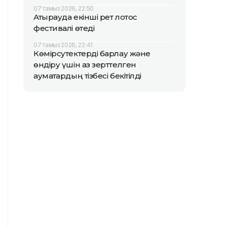
07 тамыз 2026, 22:50
Атырауда екінші рет лотос
фестивалі өтеді
07 тамыз 2026, 22:41
Көмірсутектерді барлау және
өндіру үшін аз зерттелген
аумақтардың тізбесі бекітілді