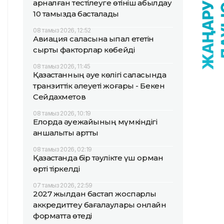
арналған тестілеуге өтініш қабылдау
10 тамызда басталады
08 тамыз 2026, 12:52
Авиация саласына ықпал ететін
сыртқы факторлар көбейді
08 тамыз 2026, 11:45
Қазақстанның әуе көлігі саласында
транзиттік әлеуеті жоғары - Бекен
Сейдахметов
08 тамыз 2026, 10:19
Елорда әуежайының мүмкіндігі
қаншалықты артты
08 тамыз 2026, 02:19
Қазақстанда бір тәулікте үш орман
өрті тіркелді
07 тамыз 2026, 22:59
2027 жылдан бастап жоспарлы
аккредиттеу бағалаулары онлайн
форматта өтеді