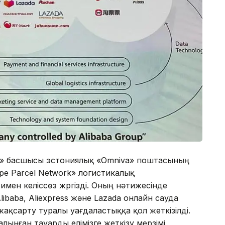
» басшысы эстониялық «Omniva» поштасының
pe Parcel Network» логистикалық
ен келіссөз жүргізді. Оның нәтижесінде
ibaba, Aliexpress және Lazada онлайн сауда
ақсарту туралы уағдаластыққа қол жеткізілді.
лынған тауарды елімізге жеткізу мерзімі