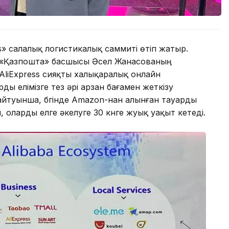
cs» салалық логистикалық саммиті өтіп жатыр.
 «Қазпошта» басшысы Әсел Жанасованың
AliExpress сияқты халықаралық онлайн
ы елімізге тез әрі арзан бағамен жеткізу
айтуынша, бүгінде Amazon-нан алынған тауарды
, оларды елге әкелуге 30 күнге жуық уақыт кетеді.