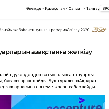
Әлемде
Қазақстан
Саясат
Талдау
SP
Арнайы жоба
Конституциялық реформа
Сайлау-2026
уарларын Қазақстанға жеткізу
 онлайн дүкендерден сатып алынған тауарды
ы, бағасы арзандайды. Бұл туралы ҚазАқпарат
elegram арнасына сілтеме жасап хабарлайды.