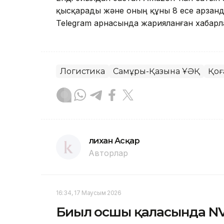
қысқарады және оның құны 8 есе арзанда
Telegram арнасында жарияланған хабарл
Логистика
Самұрық-Қазына ҰӘҚ
Қоғ
Әлихан Асқар
Авторлар
16:34, 17 Маусым 2026
Биыл Қосшы қаласында N