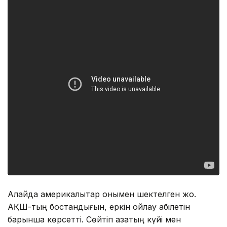
Алайда америкалықтар онымен шектелген жоқ.
АҚШ-тың бостандығын, еркін ойлау қабілетін
барынша көрсетті. Сөйтіп қазақтың күйі мен