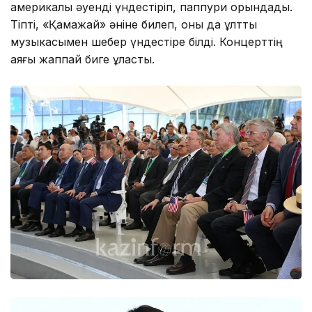
америкалық әуенді үндестіріп, паппури орындады.
Тіпті, «Қамажай» әніне билеп, оны да ұлттық
музыкасымен шебер үндестіре білді. Концерттің
аяғы жаппай биге ұласты.