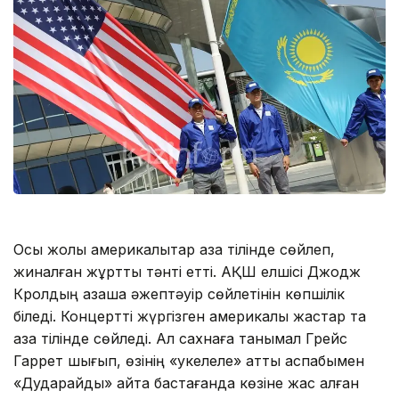
Осы жолы америкалықтар қазақ тілінде сөйлеп,
жиналған жұртты тәнті етті. АҚШ елшісі Джодж
Кролдың қазақша әжептәуір сөйлетінін көпшілік
біледі. Концертті жүргізген америкалық жастар та
қазақ тілінде сөйледі. Ал сахнаға танымал Грейс
Гаррет шығып, өзінің «укелеле» атты аспабымен
«Дударайды» айта бастағанда көзіне жас алған