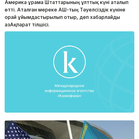
Америка Құрама Штаттарының ұлттық күні аталып
өтті. Аталған мереке АҚШ-тың Тәуелсіздік күніне
орай ұйымдастырылып отыр, деп хабарлайды
ҚазАқпарат тілшісі.