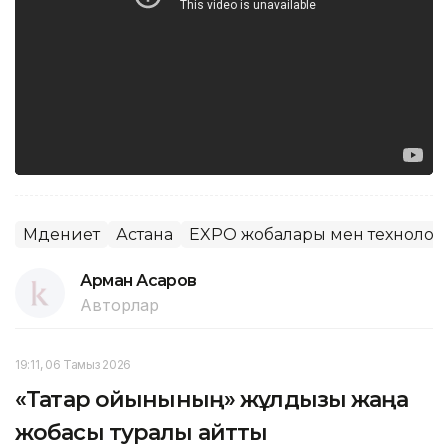
Мәдениет
Астана
EXPO жобалары мен технолог
Арман Асқаров
Авторлар
19:11, 06 Тамыз 2026
«Тақтар ойынының» жұлдызы жаңа
жобасы туралы айтты