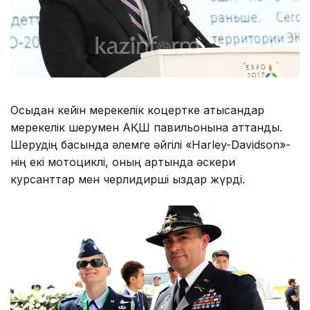
Осыдан кейін мерекелік коцертке қатысқандар
мерекелік шерумен АҚШ павильонына аттанды.
Шерудің басында әлемге әйгілі «Harley-Davidson»-
нің екі мотоциклі, оның артында әскери
курсанттар мен черлидирші қыздар жүрді.