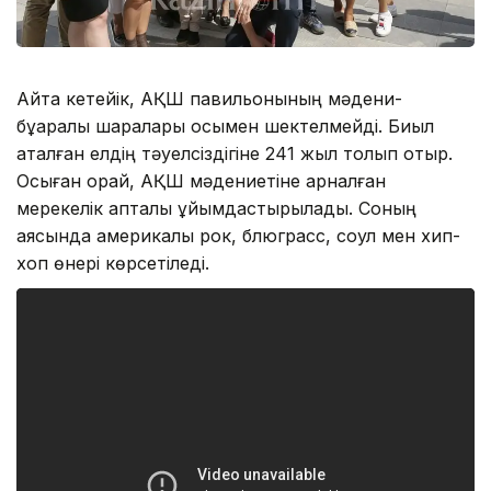
Айта кетейік, АҚШ павильонының мәдени-
бұқаралық шаралары осымен шектелмейді. Биыл
аталған елдің тәуелсіздігіне 241 жыл толып отыр.
Осыған орай, АҚШ мәдениетіне арналған
мерекелік апталық ұйымдастырылады. Соның
аясында америкалық рок, блюграсс, соул мен хип-
хоп өнері көрсетіледі.