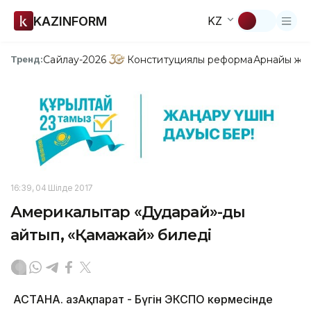
KAZINFORM
KZ
Сайлау-2026
Конституциялық реформа
Арнайы жо
Тренд:
16:39, 04 Шілде 2017
Америкалықтар «Дударай»-ды
айтып, «Қамажай» биледі
АСТАНА. ҚазАқпарат - Бүгін ЭКСПО көрмесінде