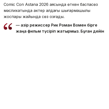
Comic Con Astana 2026 аясында өткен баспасөз
мәслихатында актер алдағы шығармашылық
жоспары жайында сөз қозғады.
— Қазір режиссер Рик Роман Вомен бірге
жаңа фильм түсіріп жатырмыз. Бұған дейін
де онымен бірге жұмыс істедім. Оның Shot
Caller фильмі мен үшін ең маңызды
туындылардың бірі. Сондықтан бұл жоба
да ерекше болады деп ойлаймын, — деді
Николай Костер-Вальдау.
Актер жаңа фильмі туралы әзірге толық ақпарат бере
алмайтынын жеткізді. Дегенмен бұл жоба өзіне
ерекше жақын екенін атап өтті.
Сондай-ақ ол қазір сценарийдің қызықты болғанынан
бұрын, айтары бар туындыларды таңдауға мән
беретінін жасрмады.