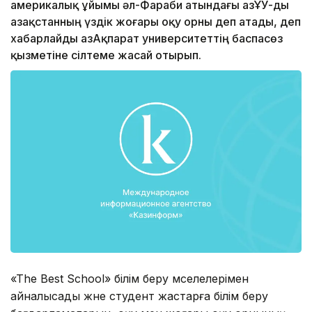
америкалық ұйымы әл-Фараби атындағы ҚазҰУ-ды
Қазақстанның үздік жоғары оқу орны деп атады, деп
хабарлайды ҚазАқпарат университеттің баспасөз
қызметіне сілтеме жасай отырып.
«The Best School» білім беру мәселелерімен
айналысады және студент жастарға білім беру