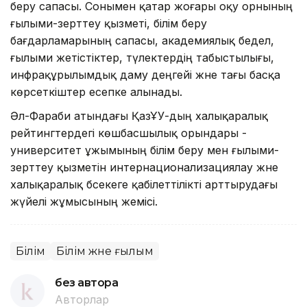
беру сапасы. Сонымен қатар жоғары оқу орнының
ғылыми-зерттеу қызметі, білім беру
бағдарламарының сапасы, академиялық бедел,
ғылыми жетістіктер, түлектердің табыстылығы,
инфрақұрылымдық даму деңгейі және тағы басқа
көрсеткіштер есепке алынады.
Әл-Фараби атындағы ҚазҰУ-дың халықаралық
рейтингтердегі көшбасшылық орындары -
университет ұжымының білім беру мен ғылыми-
зерттеу қызметін интернационализациялау және
халықаралық бәсекеге қабілеттілікті арттырудағы
жүйелі жұмысының жемісі.
Білім
Білім және ғылым
без автора
Авторлар