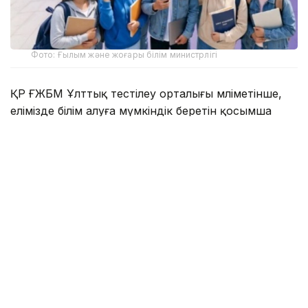
Фото: Ғылым және жоғары білім министрлігі
ҚР ҒЖБМ Ұлттық тестілеу орталығы мәліметінше,
елімізде білім алуға мүмкіндік беретін қосымша
қолдау түрлері бар:
2392 грант – жергілікті атқарушы органдардан;
2 мыңнан астам грант – қазақстандық жоғары оқу
орындарынан;
350 грант – «Қазақстан халқына» қорынан.
Бұдан бөлек, KAZENERGY, «Қазатомөнеркәсіп» және
басқа да қорлар мен компаниялардың білім беру
бағдарламалары бар.
Сонымен қатар университеттер оқу ақысына