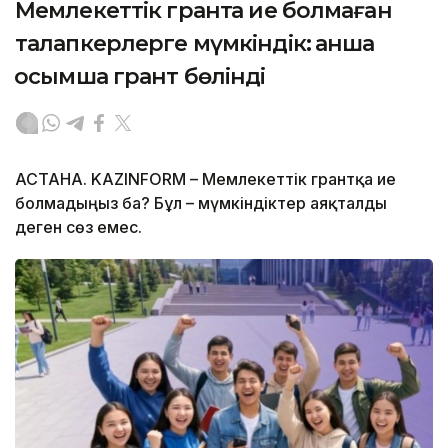
Мемлекеттік грантқа ие болмаған
талапкерлерге мүмкіндік: қанша
қосымша грант бөлінді
АСТАНА. KAZINFORM – Мемлекеттік грантқа ие
болмадыңыз ба? Бұл – мүмкіндіктер аяқталды
деген сөз емес.