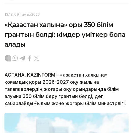
13:18, 09 Тамыз 2026
«Қазақстан халқына» қоры 350 білім
грантын бөлді: кімдер үміткер бола
алады
АСТАНА. KAZINFORM – «Қазақстан халқына»
қоғамдық қоры 2026-2027 оқу жылына
талапкерлердің жоғары оқу орындарында білім
алуына 350 білім беру грантын бөлді, деп
хабарлайды Ғылым және жоғары білім министрлігі.