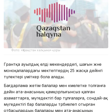
Фото: «Қазақстан халқына» қоры
Грантқа ауылдық елді мекендердегі, шағын және
моноқалалардағы мектептердің 25 жасқа дейінгі
түлектері үміткер бола алады.
Бағдарлама жетім балалар мен кәмелетке толғанға
дейін ата-анасының қамқорлығынсыз қалған
азаматтарға, мүгедектігі бар тұлғаларға, сондай-ақ
мүгедектігі бар балаларды тәрбиелеп отырған
отбасылардың балалары мен ата-анасының