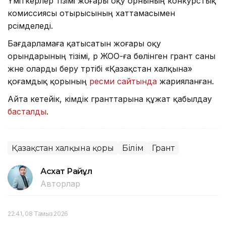
Үміткерлер тізімі жоғары оқу орнының конкурстық
комиссиясы отырысының хаттамасымен
рәсімделеді.
Бағдарламаға қатысатын жоғары оқу
орындарының тізімі, әр ЖОО-ға бөлінген грант саны
және оларды беру тәртібі «Қазақстан халқына»
қоғамдық қорының
ресми сайтында
жарияланған.
Айта кетейік, әкімдік гранттарына құжат қабылдау
басталды
.
Қазақстан халқына қоры
Білім
Грант
Асхат Райқұл
Авторлар
22:41, 08 Тамыз 2026