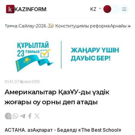
KAZINFORM
KZ
Сайлау-2026
Конституциялық реформа
Арнайы жо
Тренд:
01:41, 07 Қараша 2016
Америкалықтар ҚазҰУ-ды үздік
жоғары оқу орны деп атады
АСТАНА. ҚазАқпарат - Беделді «The Best School»