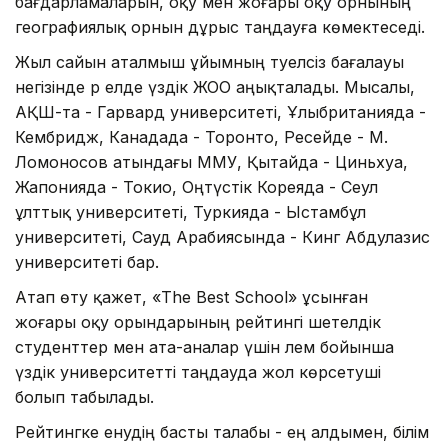
бағдарламаларын, оқу мен жоғары оқу орнының
географиялық орнын дұрыс таңдауға көмектеседі.
Жыл сайын аталмыш ұйымның тәуелсіз бағалауы
негізінде әр елде үздік ЖОО аңықталады. Мысалы,
АҚШ-та - Гарвард университеті, Ұлыбританияда -
Кембридж, Канадада - Торонто, Ресейде - М.
Ломоносов атындағы ММУ, Қытайда - Циньхуа,
Жапонияда - Токио, Оңтүстік Кореяда - Сеул
ұлттық университеті, Туркияда - Ыстамбұл
университеті, Сауд Арабиясында - Кинг Абдулазис
университеті бар.
Атап өту қажет, «The Best School» ұсынған
жоғары оқу орындарының рейтингі шетелдік
студенттер мен ата-аналар үшін әлем бойынша
үздік университетті таңдауда жол көрсетуші
болып табылады.
Рейтингке енудің басты талабы - ең алдымен, білім