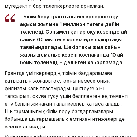
мүгедектігі бар талапкерлерге арналған.
– Білім беру грантының иегерлеріне оқу
ақысы жылына 1 миллион теңгеге дейін
төленеді. Сонымен қатар оқу кезеңінде ай
сайын 60 мың теңге көлемінде шәкіртақы
тағайындалады. Шәкіртақы жыл сайын
жазғы демалыс кезеңін қоспағанда 10 ай
бойы төленеді, – делінген хабарламада.
Грантқа үміткерлердің тізімін бағдарламаға
қатысатын жоғары оқу орны немесе оның
филиалы қалыптастырады. Іріктеуге ҰБТ
тапсырып, оқуға түсу үшін белгіленген ең төменгі
өту балын жинаған талапкерлер қатыса алады.
Шығармашылық білім беру бағдарламалары
бойынша шығармашылық емтихан нәтижелері де
есепке алынады.