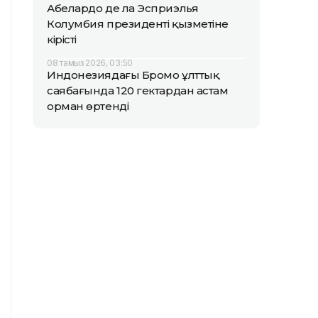
Абелардо де ла Эсприэлья
Колумбия президенті қызметіне
кірісті
08 тамыз 2026, 03:50
Индонезиядағы Бромо ұлттық
саябағында 120 гектардан астам
орман өртенді