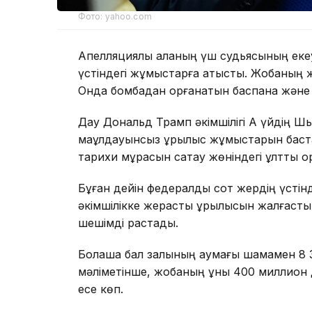
Фото: yahoo.com
Апелляциялық алқаның үш судьясының еке
үстіндегі жұмыстарға қатысты. Жобаның же
Онда бомбадан қорғанатын баспана және
Дау Дональд Трамп әкімшілігі Ақ үйдің Ш
мақұлдауынсыз құрылыс жұмыстарын баст
тарихи мұрасын сақтау жөніндегі ұлттық қо
Бұған дейін федералдық сот жердің үсті
әкімшілікке жерасты құрылысын жалғастыр
шешімді растады.
Болашақ бал залының аумағы шамамен 
мәліметінше, жобаның құны 400 миллион д
есе көп.