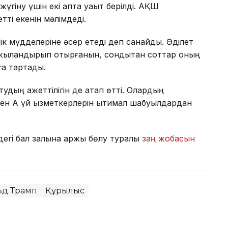
үгіну үшін екі апта уақыт берілді. АҚШ
ті екенін мәлімдеді.
іздік мүдделеріне әсер етеді деп санайды. Әділет
аржыландырып отырғанын, сондықтан соттар оның
ға тартады.
удың қажеттілігін де атап өтті. Олардың
н Ақ үй қызметкерлерін ықтимал шабуылдардан
егі бал залына қаржы бөлу туралы
заң жобасын
ьд Трамп
Құрылыс