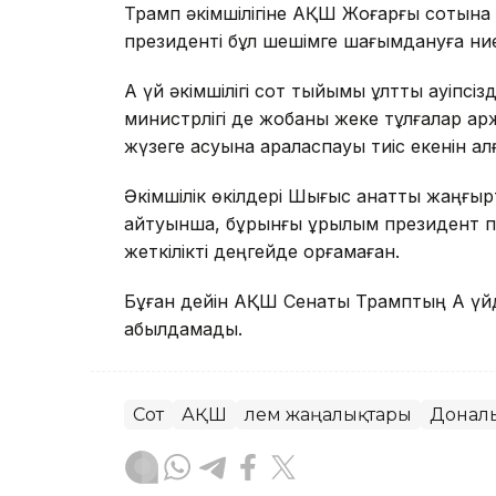
Трамп әкімшілігіне АҚШ Жоғарғы сотына ж
президенті бұл шешімге шағымдануға ниет
Ақ үй әкімшілігі сот тыйымы ұлттық қауіпс
министрлігі де жобаны жеке тұлғалар қ
жүзеге асуына араласпауы тиіс екенін ал
Әкімшілік өкілдері Шығыс қанатты жаңғырт
айтуынша, бұрынғы құрылым президент пе
жеткілікті деңгейде қорғамаған.
Бұған дейін АҚШ Сенаты Трамптың Ақ үйд
қабылдамады.
Сот
АҚШ
Әлем жаңалықтары
Донал