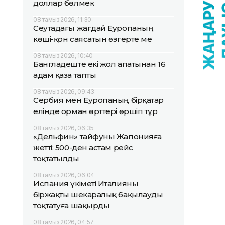
доллар бөлмек
08 тамыз 2026, 11:30
Сеутадағы жағдай Еуропаның
көші-қон саясатын өзгерте ме
08 тамыз 2026, 10:40
Бангладеште екі жол апатынан 16
адам қаза тапты
08 тамыз 2026, 09:43
Сербия мен Еуропаның бірқатар
елінде орман өрттері өршіп тұр
08 тамыз 2026, 06:35
«Дельфин» тайфуны Жапонияға
жетті: 500-ден астам рейс
тоқтатылды
08 тамыз 2026, 06:04
Испания үкіметі Италияны
біржақты шекаралық бақылауды
тоқтатуға шақырды
08 тамыз 2026, 04:57