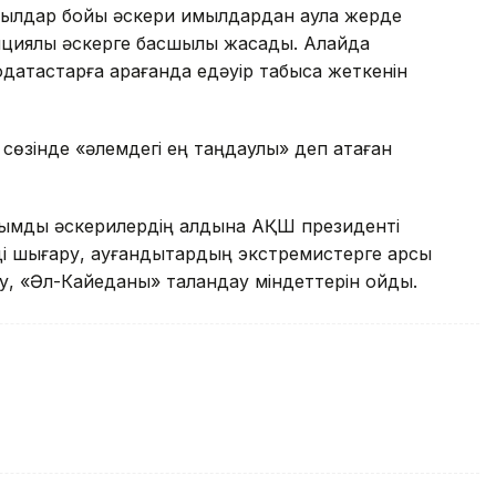
лдар бойы әскери қимылдардан аулақ жерде
лициялық әскерге басшылық жасады. Алайда
қтастарға қарағанда едәуір табысқа жеткенін
ау сөзінде «әлемдегі ең таңдаулы» деп атаған
зымды әскерилердің алдына АҚШ президенті
ді шығару, ауғандықтардың экстремистерге қарсы
у, «Әл-Кайеданы» талқандау міндеттерін қойды.