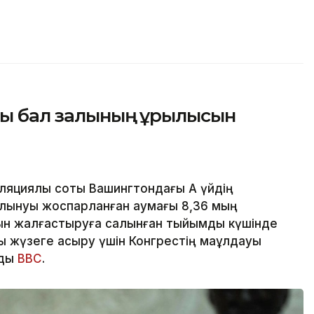
ғы бал залының құрылысын
циялық соты Вашингтондағы Ақ үйдің
алынуы жоспарланған аумағы 8,36 мың
ын жалғастыруға салынған тыйымды күшінде
 жүзеге асыру үшін Конгрестің мақұлдауы
йды
BBC
.