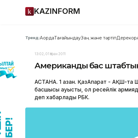
KAZINFORM
Ақорда
Тағайындау
Заң және тәртіп
Дерекқор
Тренд:
13:02, 01 Қазан 2011
Американдық бас штабты
АСТАНА. 1 қазан. ҚазАқпарат - АҚШ-та 
басшысы ауысты, ол ресейлік армияд
деп хабарлады РБК.