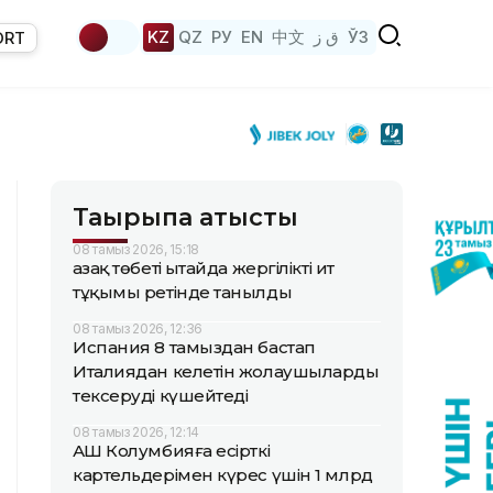
KZ
QZ
РУ
EN
中文
ق ز
ЎЗ
ORT
Тақырыпқа қатысты
08 тамыз 2026, 15:18
Қазақ төбеті Қытайда жергілікті ит
тұқымы ретінде танылды
08 тамыз 2026, 12:36
Испания 8 тамыздан бастап
Италиядан келетін жолаушыларды
тексеруді күшейтеді
08 тамыз 2026, 12:14
АҚШ Колумбияға есірткі
картельдерімен күрес үшін 1 млрд