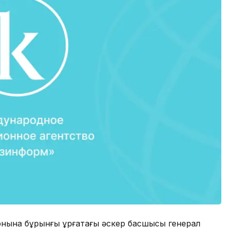
нына бұрынғы құрғақтағы әскер басшысы генерал