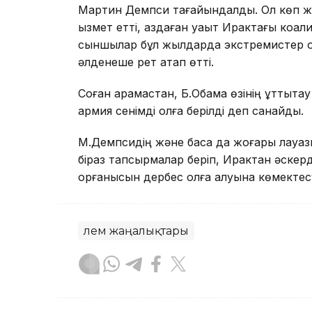
Мартин Демпси тағайындалды. Ол көп жы
қызмет етті, аздаған уақыт Ирактағы коа
сыншылар бұл жылдарда экстремистер ода
әлденеше рет атап өтті.
Соған қарамастан, Б.Обама өзінің құттықт
армия сенімді қолға берілді деп санайды.
М.Демпсидің және басқа да жоғары лауа
біраз тапсырмалар беріп, Ирактан әскер
қорғанысын дербес қолға алуына көмектес
Әлем жаңалықтары