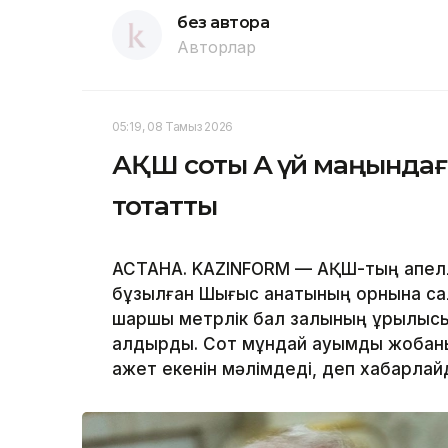
без автора
Авторлар
05:19, 08 Тамыз 2026
АҚШ соты Ақ үй маңында
тоқтатты
АСТАНА. KAZINFORM — АҚШ-тың апелля
бұзылған Шығыс қанатының орнына с
шаршы метрлік бал залының құрылыс
қалдырды. Сот мұндай ауқымды жобаны
қажет екенін мәлімдеді, деп хабарла