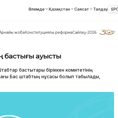
Әлемде
Қазақстан
Саясат
Талдау
SP
Арнайы жоба
Конституциялық реформа
Сайлау-2026
ң бастығы ауысты
Штабтар бастықтары біріккен комитетінің
ағы Бас штабтың нұсқасы болып табылады,