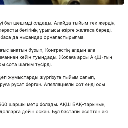
уі бұл шешімді қолдады. Алайда тыйым тек жердің
расты бөлігінің құрылысы әзірге жалғаса береді.
 басқа да нысандар орналастырылмақ.
ығыс қанатын бұзып, Конгрестің алдын ала
ағаннан кейін туындады. Жобаға қарсы АҚШ-тың
ры сотқа шағым түсірді.
ндегі жұмыстарды жүргізуге тыйым салып,
уға рұқсат берген. Апелляциялық сот енді осы
8 360 шаршы метр болады. АҚШ БАҚ-тарының
олларға дейін өскен. Бұл бастапқы есептен екі