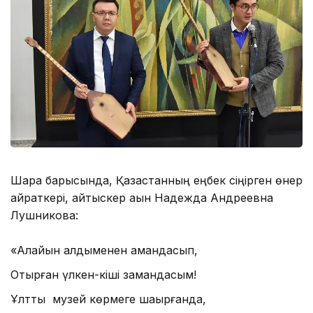
Шара барысында, Қазақстанның еңбек сіңірген өнер
қайраткері, айтыскер ақын Надежда Андреевна
Лушникова:
«Алайын алдыменен амандасып,
Отырған үлкен-кіші замандасым!
Ұлттық музей көрмеге шақырғанда,