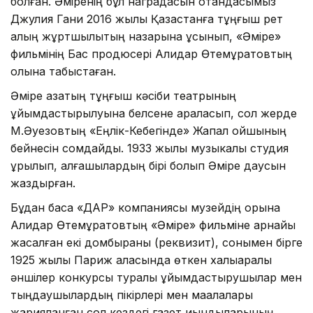
болған. Әміренің бұл наградасын отандасымыз
Джулия Гани 2016 жылы Қазақстанға тұңғыш рет
қалың жұртшылықтың назарына ұсынып, «Әміре»
фильмінің Бас продюсері Алидар Өтемұратовтың
қолына табыстаған.
Әміре қазақтың тұңғыш кәсіби театрының
ұйымдастырылуына белсене араласып, сол жерде
М.Әуезовтың «Еңлік-Кебегінде» Жапал қойшының
бейнесін сомдайды. 1933 жылы музыкалық студия
құрылып, алғашқылардың бірі болып Әміре даусын
жаздырған.
Бұдан басқа «ДАР» компаниясы музейдің қорына
Алидар Өтемұратовтың «Әміре» фильміне арнайы
жасалған екі домбыраны (реквизит), сонымен бірге
1925 жылы Париж қаласында өткен халықаралық
әншілер конкурсы туралы ұйымдастырушылар мен
тыңдаушылардың пікірлері мен мақалалары
жарияланған сол кездегі газет қиындыларының