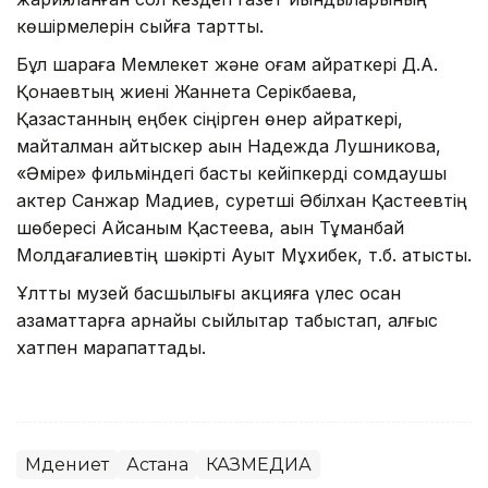
көшірмелерін сыйға тартты.
Бұл шараға Мемлекет және қоғам қайраткері Д.А.
Қонаевтың жиені Жаннета Серікбаева,
Қазақстанның еңбек сіңірген өнер қайраткері,
майталман айтыскер ақын Надежда Лушникова,
«Әміре» фильміндегі басты кейіпкерді сомдаушы
актер Санжар Мадиев, суретші Әбілхан Қастеевтің
шөбересі Айсаным Қастеева, ақын Тұманбай
Молдағалиевтің шәкірті Ауыт Мұхибек, т.б. қатысты.
Ұлттық музей басшылығы акцияға үлес қосқан
азаматтарға арнайы сыйлықтар табыстап, алғыс
хатпен марапаттады.
Мәдениет
Астана
КАЗМЕДИА