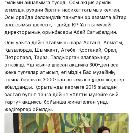
ғылыми айналымға түседі. Осы акция арқылы
еліміздің рухани бірлігін насихаттағымыз келген.
Осы орайда белсенділік танытқан әр азаматқа айтар
алғысымыз шексіз», - дейді ҚР Ұлттық музейі
директорының орынбасары Абай Сатыбалдин.
Осы уақытқа дейін аталмыш шара Астана, Алматы,
Қызылорда, Шымкент, Ақтөбе, Қостанай, Орал,
Петропавл, Тараз, Талдықорған қалаларында
өткізілді. Үш жылға ұласқан акцияға 300-ден аса
жеке тұлғалар қатысып, еліміздің Бас музейінің
қорына барлығы 3000-нан астам аса құнды жәдігер
қабылданды. Қорытынды көрмеге 2015 жылдан
бастап бүгінгі таңға дейінгі «Ұлттық музейге сый
тарту» акциясы бойынша жинақталған құнды
жәдігерлер қойылды.