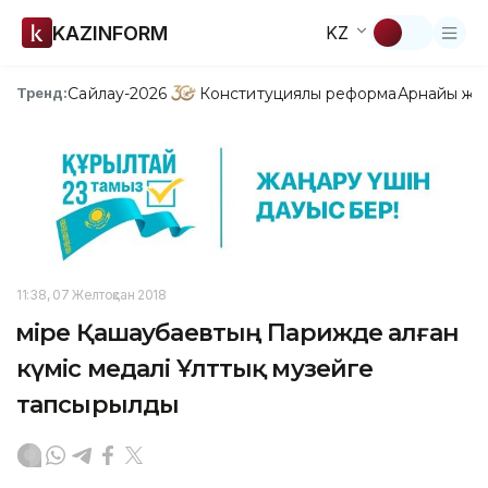
KAZINFORM
KZ
Сайлау-2026
Конституциялық реформа
Арнайы жо
Тренд:
11:38, 07 Желтоқсан 2018
Әміре Қашаубаевтың Парижде алған
күміс медалі Ұлттық музейге
тапсырылды