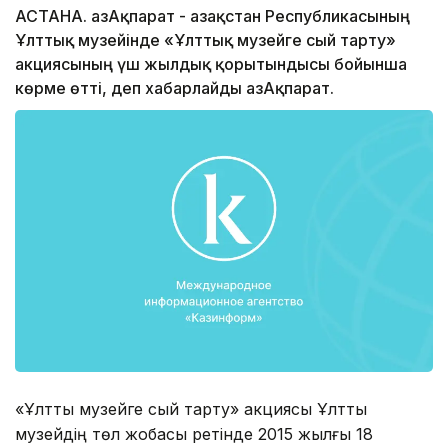
АСТАНА. ҚазАқпарат - Қазақстан Республикасының
Ұлттық музейінде «Ұлттық музейге сый тарту»
акциясының үш жылдық қорытындысы бойынша
көрме өтті, деп хабарлайды ҚазАқпарат.
«Ұлттық музейге сый тарту» акциясы Ұлттық
музейдің төл жобасы ретінде 2015 жылғы 18