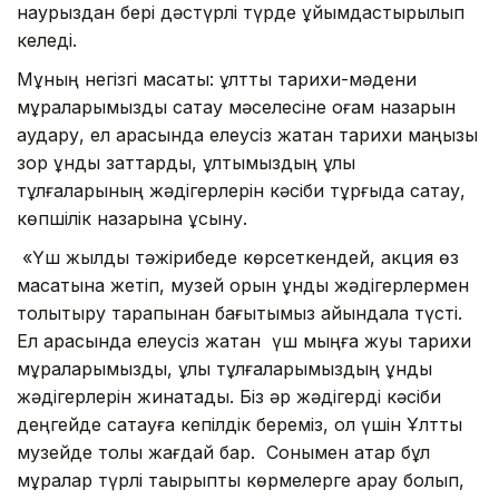
наурыздан бері дәстүрлі түрде ұйымдастырылып
келеді.
Мұның негізгі мақсаты: ұлттық тарихи-мәдени
мұраларымызды сақтау мәселесіне қоғам назарын
аудару, ел арасында елеусіз жатқан тарихи маңызы
зор құнды заттарды, ұлтымыздың ұлы
тұлғаларының жәдігерлерін кәсіби тұрғыда сақтау,
көпшілік назарына ұсыну.
«Үш жылдық тәжірибеде көрсеткендей, акция өз
мақсатына жетіп, музей қорын құнды жәдігерлермен
толықтыру тарапынан бағытымыз айқындала түсті.
Ел арасында елеусіз жатқан үш мыңға жуық тарихи
мұраларымызды, ұлы тұлғаларымыздың құнды
жәдігерлерін жинақтадық. Біз әр жәдігерді кәсіби
деңгейде сақтауға кепілдік береміз, ол үшін Ұлттық
музейде толық жағдай бар. Сонымен қатар бұл
мұралар түрлі тақырыптық көрмелерге арқау болып,