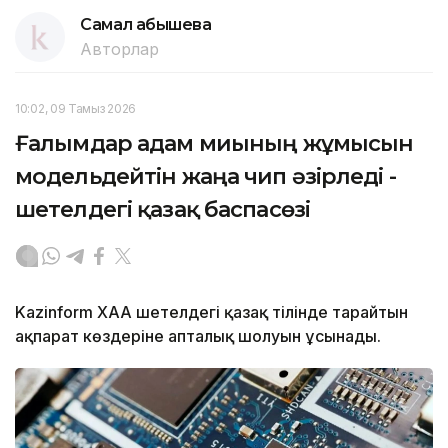
Самал Қабышева
Авторлар
10:02, 09 Тамыз 2026
Ғалымдар адам миының жұмысын
модельдейтін жаңа чип әзірледі -
шетелдегі қазақ баспасөзі
Kazinform ХАА шетелдегі қазақ тілінде тарайтын
ақпарат көздеріне апталық шолуын ұсынады.