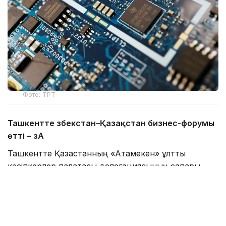
Фото: ТРТ
Ташкентте Өзбекстан–Қазақстан бизнес-форумы
өтті –
ӨзА
Ташкентте Қазақстанның «Атамекен» ұлттық
кәсіпкерлер палатасы делегациясының сапары
аясында Өзбекстан–Қазақстан бизнес-форумы өтті.
Жиынға Өзбекстанның Сауда-өнеркәсіп
палатасының төрағасы Даврон Вахабов,
«Атамекен» ҰКП президиумының төрағасы Қанат