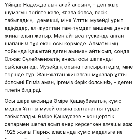
Үйінде Надежда ақын қалай қалсын», - деп жыр
шумағын төгілте келе, «бала болса, бесік
табылады», демекші, міне Ұлттық музейді құрып
едіңіздер, ел-жұрттан там-тұмдап қаншама дүние
жинақталып жатыр. Мен айтысқа түскенде алған
шапаным тұр екен осы көрмеде. Алматының
тойында Қажытай деген ақынмен айтысып, сонда
Олжас Сүлейменовтің анасы осы шапанды
сыйлаған еді. Музейдің қорына тапсырып едім, міне
төрінде тұр. Жан-жақтан жиналған мұралар құтты
болсын! Еліміз аман, іргеміз берік болсын!», - деген
тілегін білдірді.
Осы шара аясында Әміре Қашаубаевтың күміс
медалі Ұлттық музей қорына салтанатты түрде
табысталды. Әміре Қашаубаев - концерттік
сапармен шетел асып өнер көрсеткен алғашқы қазақ:
1925 жылы Париж қаласында күміс медальге ие