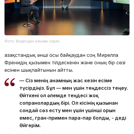
Фото: Видеодан алынған скрин
Қазақстандық әнші осы байқаудан соң Мирелла
Френидің қызымен тілдескенін және оның бір сөзі
есінен шықпайтынын айтты.
— Сіз менің анамның жас кезін есіме
түсірдіңіз. Бұл — мен үшін теңдессіз теңеу.
Өйткені ол әлемде теңдесі жоқ
сопранолардың бірі. Ол кісінің қызынан
сондай сөз есту мен үшін үшінші орын
емес, гран-примен пара-пар болды, - деді
Әйгерім.