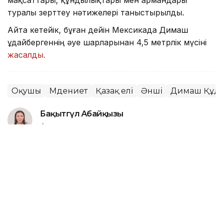
туралы зерттеу нәтижелері таныстырылды.
Айта кетейік, бұған дейін Мексикада Димаш
Құдайбергеннің әуе шарларынан 4,5 метрлік мүсіні
жасалды.
Оқушы
Мәдениет
Қазақ елі
Әнші
Димаш Құд
Бақытгүл Абайқызы
Авторлар
21:38, 31 Шілде 2026
Aqerke: Димаштың жаңа бейнебаяны
жарыққа шықты