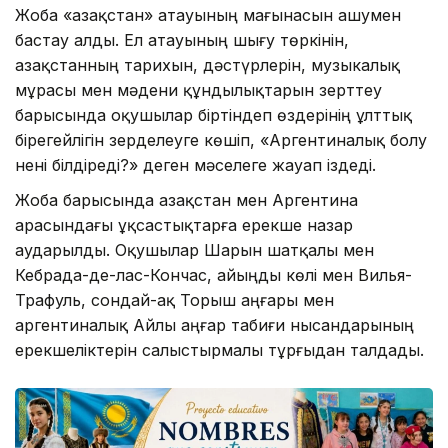
Жоба «Қазақстан» атауының мағынасын ашумен
бастау алды. Ел атауының шығу төркінін,
Қазақстанның тарихын, дәстүрлерін, музыкалық
мұрасы мен мәдени құндылықтарын зерттеу
барысында оқушылар біртіндеп өздерінің ұлттық
бірегейлігін зерделеуге көшіп, «Аргентиналық болу
нені білдіреді?» деген мәселеге жауап іздеді.
Жоба барысында Қазақстан мен Аргентина
арасындағы ұқсастықтарға ерекше назар
аударылды. Оқушылар Шарын шатқалы мен
Кебрада-де-лас-Кончас, Қайыңды көлі мен Вилья-
Трафуль, сондай-ақ Торыш аңғары мен
аргентиналық Айлы аңғар табиғи нысандарының
ерекшеліктерін салыстырмалы тұрғыдан талдады.