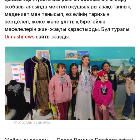
жобасы аясында мектеп оқушылары Қазақстанның
мәдениетімен танысып, өз елінің тарихын
зерделеп, жеке және ұлттық бірегейлік
мәселелерін жан-жақты қарастырды. Бұл туралы
Dimashnews
сайты жазды.
Фото: Dimashnews
Жобаның авторы — Паола Ромина Профета есімді