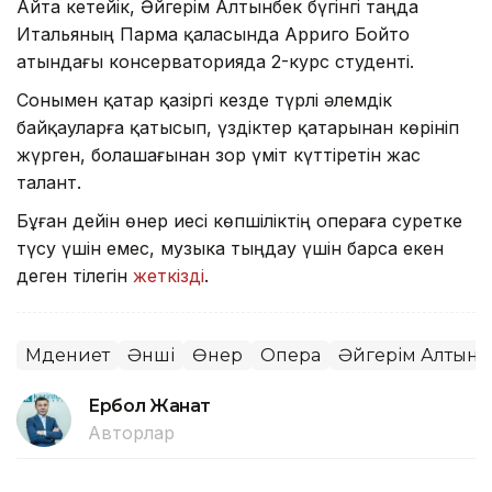
Айта кетейік, Әйгерім Алтынбек бүгінгі таңда
Итальяның Парма қаласында Арриго Бойто
атындағы консерваторияда 2-курс студенті.
Сонымен қатар қазіргі кезде түрлі әлемдік
байқауларға қатысып, үздіктер қатарынан көрініп
жүрген, болашағынан зор үміт күттіретін жас
талант.
Бұған дейін өнер иесі көпшіліктің операға суретке
түсу үшін емес, музыка тыңдау үшін барса екен
деген тілегін
жеткізді
.
Мәдениет
Әнші
Өнер
Опера
Әйгерім Алтынб
Ербол Жанат
Авторлар