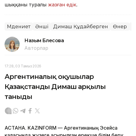
шыққаны туралы
жазған едік
.
Мәдениет
Әнші
Димаш Құдайберген
Өнер
М
Назым Бөлесова
Авторлар
17:28, 03 Тамыз 2026
Аргентиналық оқушылар
Қазақстанды Димаш арқылы
таныды
АСТАНА. KAZINFORM — Аргентинаның Эсейса
қаласында жүзеге асырылған ерекше білім беру