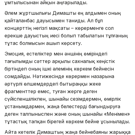
ұмтылысынан айқын аңғарылады.
Әлем жұртшылығы Димашты ең алдымен оның
қайталанбас дауысымен таниды. Ал бұл
концерттің негізгі мақсаты – көрерменге сол
ерекше дауыстың иесі болып табылатын тұлғаның
тұтас болмысын ашып көрсету.
Эмоция, естеліктер мен әншінің өміріндегі
тағылымды сәттер арқылы сахналық кеңістік
біртіндеп оның ішкі әлемінің көркем бейнесін
сомдайды. Нәтижесінде көрермен назарына
әртүрлі өлшемдердегі бытыраңқы жеке
фрагменттер емес, туған жерге деген
сүйіспеншілікпен, шынайы сезімдермен, өмірлік
ұстанымдармен, жаңа белестерді бағындыруға
деген талпыныспен және оның шынайы «Менімен»
тұтастық тапқан бірегей көркем бейне ұсынылады.
Айта кетелік Димаштың жаңа бейнебаяны жарыққа