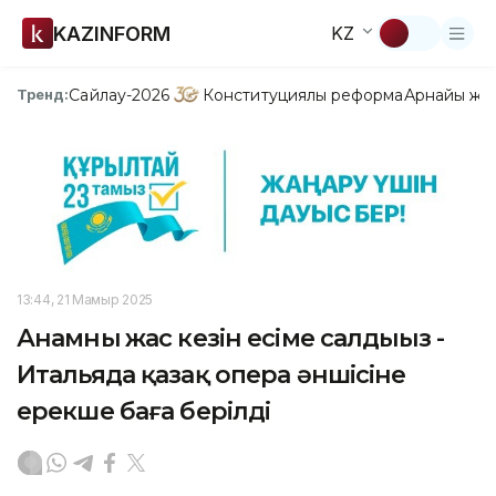
KAZINFORM
KZ
Сайлау-2026
Конституциялық реформа
Арнайы жо
Тренд:
13:44, 21 Мамыр 2025
Анамның жас кезін есіме салдыңыз -
Итальяда қазақ опера әншісіне
ерекше баға берілді