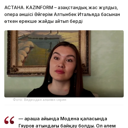
АСТАНА. KAZINFORM – Қазақстандық жас жұлдыз,
опера әншісі Әйгерім Алтынбек Итальяда басынан
өткен ерекше жайды айтып берді
Фото: Видеодан алынған скрин
— Қараша айында Модена қаласында
Гяуров атындағы байқау болды. Ол әлем