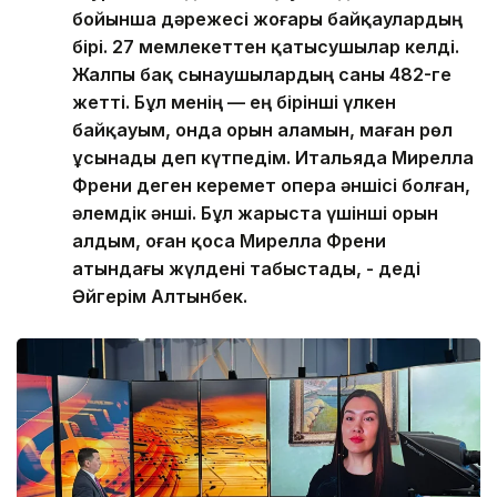
бойынша дәрежесі жоғары байқаулардың
бірі. 27 мемлекеттен қатысушылар келді.
Жалпы бақ сынаушылардың саны 482-ге
жетті. Бұл менің — ең бірінші үлкен
байқауым, онда орын аламын, маған рөл
ұсынады деп күтпедім. Итальяда Мирелла
Френи деген керемет опера әншісі болған,
әлемдік әнші. Бұл жарыста үшінші орын
алдым, оған қоса Мирелла Френи
атындағы жүлдені табыстады, - деді
Әйгерім Алтынбек.