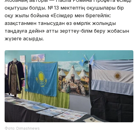
оқытушы болды. № 13 мектептің оқушылары бір
оқу жылы бойына «Есімдер мен бірегейлік:
Қазақстанмен танысудан өз өмірлік жолыңды
таңдауға дейін» атты зерттеу-білім беру жобасын
жүзеге асырды.
Фото: Dimashnews