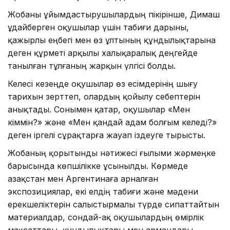
Жобаны ұйымдастырушылардың пікірінше, Димаш
Құдайберген оқушылар үшін табиғи дарыны,
қажырлы еңбегі мен өз ұлтының құндылықтарына
деген құрметі арқылы халықаралық деңгейде
танылған тұлғаның жарқын үлгісі болды.
Келесі кезеңде оқушылар өз есімдерінің шығу
тарихын зерттеп, олардың қойылу себептерін
анықтады. Сонымен қатар, оқушылар «Мен
кіммін?» және «Мен қандай адам болғым келеді?»
деген іргелі сұрақтарға жауап іздеуге тырысты.
Жобаның қорытынды нәтижесі ғылыми жәрмеңке
барысында көпшілікке ұсынылды. Көрмеде
Қазақстан мен Аргентинаға арналған
экспозициялар, екі елдің табиғи және мәдени
ерекшеліктерін салыстырмалы түрде сипаттайтын
материалдар, сондай-ақ оқушылардың өмірлік
мақсаттары, құндылықтары мен армандары