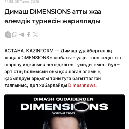
20:55, 05 Тамыз 2026
Димаш DiMENSIONS атты жаңа
әлемдік турнесін жариялады
АСТАНА. KAZINFORM — Димаш Құдайбергеннің
жаңа «DiMENSIONS» жобасы – уақыт пен кеңістікті
шарлау идеясына негізделген туынды емес, бұл –
әртістің болмысын оны қоршаған әлемнің
қабылдауы арқылы танытуға бағытталған
талпыныс, деп хабарлайды
Dimashnews
.