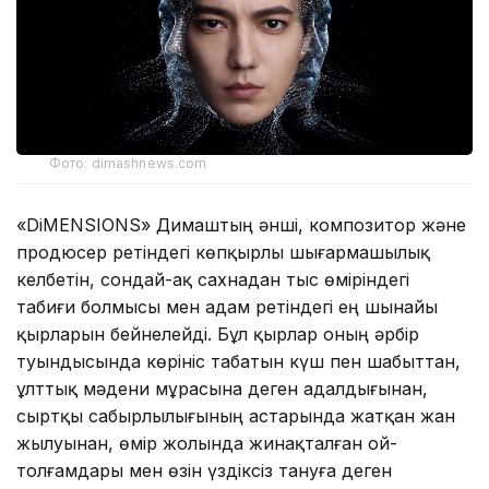
Фото: dimashnews.com
«DiMENSIONS» Димаштың әнші, композитор және
продюсер ретіндегі көпқырлы шығармашылық
келбетін, сондай-ақ сахнадан тыс өміріндегі
табиғи болмысы мен адам ретіндегі ең шынайы
қырларын бейнелейді. Бұл қырлар оның әрбір
туындысында көрініс табатын күш пен шабыттан,
ұлттық мәдени мұрасына деген адалдығынан,
сыртқы сабырлылығының астарында жатқан жан
жылуынан, өмір жолында жинақталған ой-
толғамдары мен өзін үздіксіз тануға деген