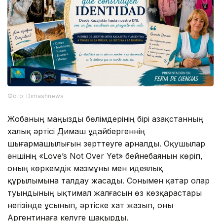
Фото: Dimashnews
Жобаның маңызды бөлімдерінің бірі Қазақстанның
халық әртісі Димаш Құдайбергеннің
шығармашылығын зерттеуге арналды. Оқушылар
әншінің «Love’s Not Over Yet» бейнебаянын көріп,
оның көркемдік мазмұны мен идеялық
құрылымына талдау жасады. Сонымен қатар олар
туындының ықтимал жалғасын өз көзқарастары
негізінде ұсынып, әртіске хат жазып, оны
Аргентинаға келуге шақырды.