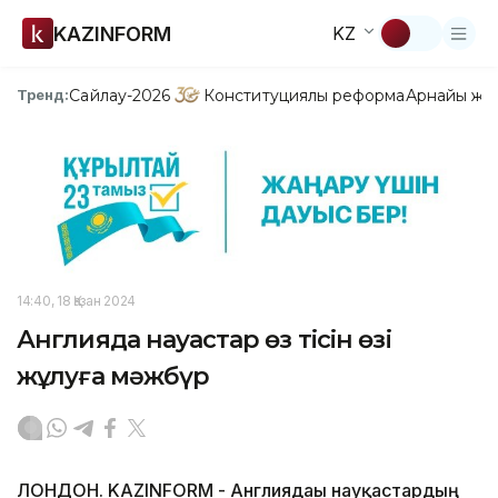
KAZINFORM
KZ
Сайлау-2026
Конституциялық реформа
Арнайы жо
Тренд:
14:40, 18 Қазан 2024
Англияда науқастар өз тісін өзі
жұлуға мәжбүр
ЛОНДОН. KAZINFORM - Англиядағы науқастардың