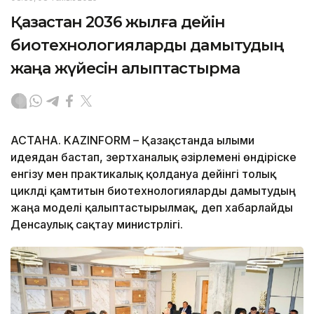
Қазақстан 2036 жылға дейін
биотехнологияларды дамытудың
жаңа жүйесін қалыптастырмақ
АСТАНА. KAZINFORM – Қазақстанда ғылыми
идеядан бастап, зертханалық әзірлемені өндіріске
енгізу мен практикалық қолдануға дейінгі толық
циклді қамтитын биотехнологияларды дамытудың
жаңа моделі қалыптастырылмақ, деп хабарлайды
Денсаулық сақтау министрлігі.