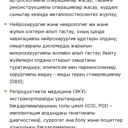
артроскопиялық операциялар жасау, табанға
реконструкциялық операциялар жасау, күрделі
сынықтар кезінде металлоостеосинтез жүргізу;
Нейрохирургия және неврология: ми және
жұлын ісіктерін алып тастау, оның ішінде
навигациялық нейрохирургия әдістерін қолдану;
омыртқааралық дискілердің жарығын
микрохирургиялық жолмен алып тастау; бекіту
жүйелерін қолдана отырып омыртқаны
тұрақтандыру; эпилепсия мен паркинсонизмді
хирургиялық емдеу – миды терең стимуляциялау
(DBS);
Репродуктивтік медицина (ЭКҰ):
экстракорпоралдық ұрықтандыру
бағдарламаларының толық циклі (ICSI, PGD –
имплантация алдындағы генетикалық
диагностика), суррогат ана болу және ооциттер
донорлығы бағдарламалары;