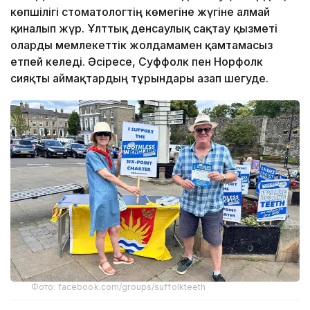
көпшілігі cтоматологтің көмегіне жүгіне алмай
қиналып жүр. Ұлттық денсаулық сақтау қызметі
оларды мемлекеттік жолдамамен қамтамасыз
етпей келеді. Әсіресе, Суффолк пен Норфолк
сияқты аймақтардың тұрғындары азап шегуде.
Фото: facebook.com/groups/suffolkteeth