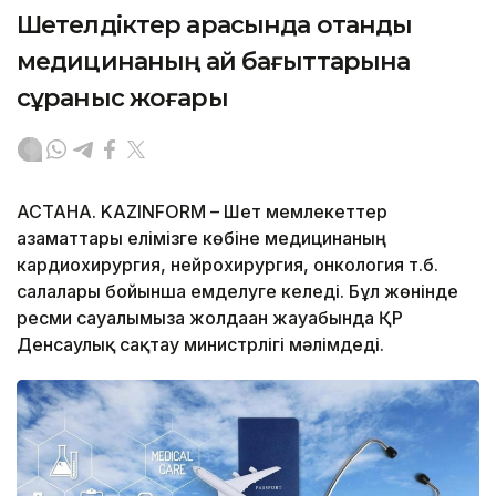
Шетелдіктер арасында отандық
медицинаның қай бағыттарына
сұраныс жоғары
АСТАНА. KAZINFORM – Шет мемлекеттер
азаматтары елімізге көбіне медицинаның
кардиохирургия, нейрохирургия, онкология т.б.
салалары бойынша емделуге келеді. Бұл жөнінде
ресми сауалымызға жолдаған жауабында ҚР
Денсаулық сақтау министрлігі мәлімдеді.