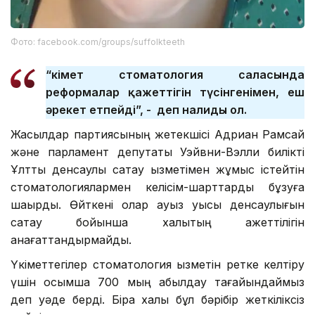
Фото: facebook.com/groups/suffolkteeth
“Үкімет стоматология саласында
реформалар қажеттігін түсінгенімен, еш
әрекет етпейді”, -
деп налиды ол.
Жасылдар партиясының жетекшісі Адриан Рамсай
және парламент депутаты Уэйвни-Вэлли билікті
Ұлттық денсаулық сақтау қызметімен жұмыс істейтін
стоматологиялармен келісім-шарттарды бұзуға
шақырды. Өйткені олар ауыз қуысы денсаулығын
сақтау бойынша халықтың қажеттілігін
қанағаттандырмайды.
Үкіметтегілер стоматология қызметін ретке келтіру
үшін қосымша 700 мың қабылдау тағайындаймыз
деп уәде берді. Бірақ халық бұл бәрібір жеткіліксіз