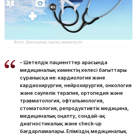
Фото: Денсаулық сақтау министрлігі
– Шетелдік пациенттер арасында
медициналық көмектің келесі бағыттары
сұранысқа ие: кардиология және
кардиохирургия, нейрохирургия, онкология
және сәулелік терапия, ортопедия және
травматология, офтальмология,
стоматология, репродуктивтік медицина,
медициналық оңалту, сондай-ақ
диагностикалық және check-up
бағдарламалары. Еліміздің медициналық