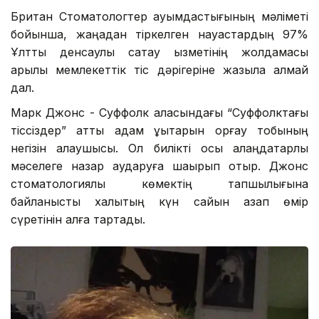
Британ Стоматологтер қауымдастығының мәліметі
бойынша, жаңадан тіркелген науқастардың 97%
Ұлттық денсаулық сақтау қызметінің жолдамасы
арқылы мемлекеттік тіс дәрігеріне жазыла алмай
дал.
Марк Джонс - Суффолк қаласындағы “Cуффолктағы
тіссіздер” атты адам құқықтарын қорғау тобының
негізін қалаушысы. Ол билікті осы алаңдатарлық
мәселеге назар аударуға шақырып отыр. Джонс
стоматологиялық көмектің тапшылығына
байланысты халықтың күн сайын азап өмір
сүретінін алға тартады.