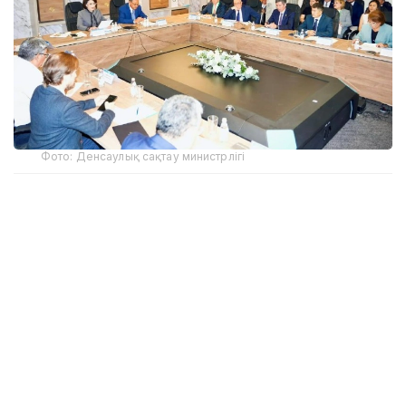
Фото: Денсаулық сақтау министрлігі
Қазақстан Республикасында биотехнологияларды
дамытудың 2036 жылға дейінгі стратегиясының
жобасы Денсаулық сақтау министрлігінің Ғылыми-
техникалық кеңесі мен Президент жанындағы
Ұлттық ғылым академиясының Алматыда өткен
бірлескен отырысында талқыланды.
Жиынға Денсаулық сақтау министрі Ақмарал
Әлназарова, Президент жанындағы Ұлттық ғылым
академиясының президенті Ақылбек Күрішбаев,