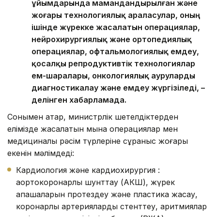
ұйымдарында мамандандырылған және
жоғары технологиялық араласулар, оның
ішінде жүрекке жасалатын операциялар,
нейрохирургиялық және ортопедиялық
операциялар, офтальмологиялық емдеу,
қосалқы репродуктивтік технологиялар
ем-шаралары, онкологиялық ауруларды
диагностикалау және емдеу жүргізіледі, –
делінген хабарламада.
Сонымен қатар, министрлік шетелдіктерден
елімізде жасалатын мына операциялар мен
медициналық рәсім түрлеріне сұраныс жоғары
екенін мәлімдеді:
Кардиология және кардиохирургия :
аортокоронарлық шунттау (АКШ), жүрек
қақпақшаларын протездеу және пластика жасау,
коронарлық артерияларды стенттеу, аритмиялар