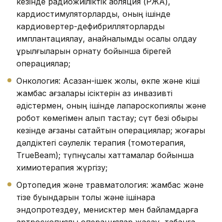
кезінде радиожиіліктік абляция (РЖА),
кардиостимуляторларды, оның ішінде
кардиовертер-дефибрилляторларды
имплантациялау, қанайналымды қосалқы қолдау
құрылғыларын орнату бойынша бірегей
операциялар;
Онкология: Асқазан-ішек жолы, өкпе және кіші
жамбас ағзалары ісіктерін аз инвазивті
әдістермен, оның ішінде лапароскопиялық және
робот көмегімен алып тастау; сүт безі обыры
кезінде ағзаны сақтайтын операциялар; жоғары
дәлдіктегі сәулелік терапия (томотерапия,
TrueBeam); түпнұсқалық хаттамалар бойынша
химиотерапия жүргізу;
Ортопедия және травматология: жамбас және
тізе буындарын толық және ішінара
эндопротездеу, менисктер мен байламдарға