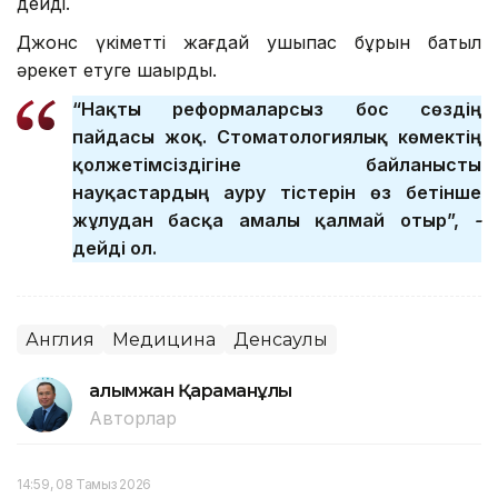
дейді.
Джонс үкіметті жағдай ушықпас бұрын батыл
әрекет етуге шақырды.
“Нақты реформаларсыз бос сөздің
пайдасы жоқ. Стоматологиялық көмектің
қолжетімсіздігіне байланысты
науқастардың ауру тістерін өз бетінше
жұлудан басқа амалы қалмай отыр”,
-
дейді ол.
Англия
Медицина
Денсаулық
Ғалымжан Қараманұлы
Авторлар
14:59, 08 Тамыз 2026