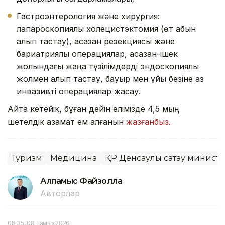
Гастроэнтерология және хирургия:
лапароскопиялық холецистэктомия (өт қабын
алып тастау), асқазан резекциясы және
бариатриялық операциялар, асқазан-ішек
жолындағы жаңа түзілімдерді эндоскопиялық
жолмен алып тастау, бауыр мен ұйқы безіне аз
инвазивті операциялар жасау.
Айта кетейік, бұған дейін елімізде 4,5 мың
шетелдік азамат ем алғанын
жазғанбыз.
Туризм
Медицина
ҚР Денсаулық сақтау министр
Алпамыс Файзолла
Авторлар
08:35, 08 Тамыз 2026