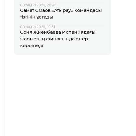
08 тамыз 2026, 20:45
Самат Смақов «Атырау» командасы
тізгінін ұстады
08 тамыз 2026, 19:51
Соня Жиенбаева Испаниядағы
жарыстың финалында өнер
көрсетеді