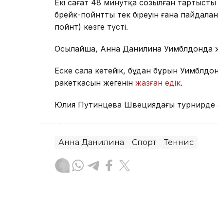
Екі сағат 48 минутқа созылған тартысты
брейк-пойнттың тек біреуін ғана пайдала
пойнт) көзге түсті.
Осылайша, Анна Данилина Уимблдонда 
Еске сала кетейік, бұдан бұрын Уимблдо
ракеткасын жеңгенін
жазған едік
.
Юлия Путинцева Швециядағы турнирде
Анна Данилина
Спорт
Теннис
Ғайсағали Сейтақ