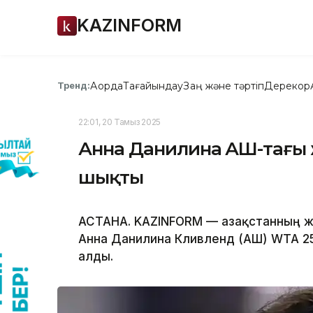
KAZINFORM
Ақорда
Тағайындау
Заң және тәртіп
Дерекқор
Тренд:
22:01, 20 Тамыз 2025
Анна Данилина АҚШ-тағ
шықты
АСТАНА. KAZINFORM — Қазақстанның жұ
Анна Данилина Кливленд (АҚШ) WTA 2
алды.