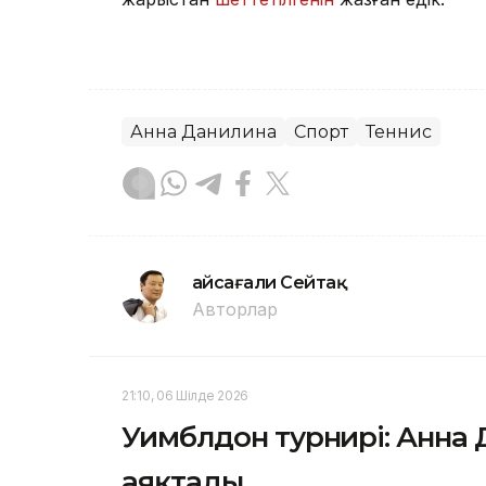
Анна Данилина
Спорт
Теннис
Ғайсағали Сейтақ
Авторлар
21:10, 06 Шілде 2026
Уимблдон турнирі: Анна
аяқтады