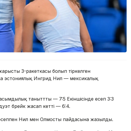
арыстың 3-ракеткасы болып тіркелген
да эстониялық Ингрид Нил — мексикалық
асымдылық таныттты — 7:5 Екіншісінде есеп 3:3
уэт брейк жасап кетті — 6:4.
есеппен Нил мен Олмостың пайдасына жазылды.