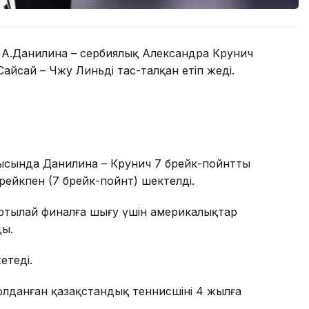
н А.Данилина – сербиялық Александра Крунич
сай – Чжу Линьді тас-талқан етіп жеңді.
рысында Данилина – Крунич 7 брейк-пойнттың
брейкпен (7 брейк-пойнт) шектелді.
ртылай финалға шығу үшін америкалықтар
ды.
етеді.
олданған қазақстандық теннисшінің 4 жылға