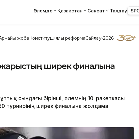
Әлемде
Қазақстан
Саясат
Талдау
SP
Арнайы жоба
Конституциялық реформа
Сайлау-2026
ы жарыстың ширек финалына
птық сындағы бірінші, әлемнің 10-ракеткасы
50 турнирінің ширек финалына жолдама