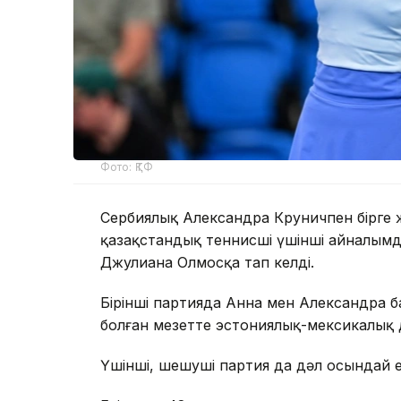
Фото: ҚТФ
Сербиялық Александра Круничпен бірге ж
қазақстандық теннисші үшінші айналым
Джулиана Олмосқа тап келді.
Бірінші партияда Анна мен Александра б
болған мезетте эстониялық-мексикалық д
Үшінші, шешуші партия да дәл осындай 