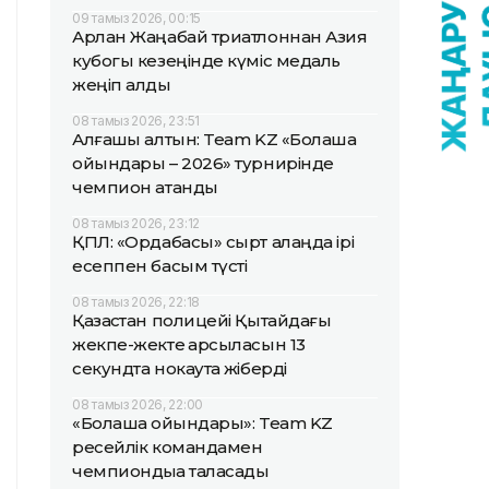
09 тамыз 2026, 00:15
Арлан Жаңабай триатлоннан Азия
кубогы кезеңінде күміс медаль
жеңіп алды
08 тамыз 2026, 23:51
Алғашқы алтын: Team KZ «Болашақ
ойындары – 2026» турнирінде
чемпион атанды
08 тамыз 2026, 23:12
ҚПЛ: «Ордабасы» сырт алаңда ірі
есеппен басым түсті
08 тамыз 2026, 22:18
Қазақстан полицейі Қытайдағы
жекпе-жекте қарсыласын 13
секундта нокаутқа жіберді
08 тамыз 2026, 22:00
«Болашақ ойындары»: Team KZ
ресейлік командамен
чемпиондыққа таласады