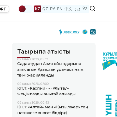
KZ
QZ
РУ
EN
中文
ق ز
ЎЗ
ORT
Тақырыпқа қатысты
09 тамыз 2026, 03:12
Садақ атудан Азия ойындарына
қатысатын Қазақстан құрамасының
тізімі жарияланды
09 тамыз 2026, 02:00
ҚПЛ: «Каспий» - «Ұлытау»
жеңімпазды анықтай алмады
09 тамыз 2026, 00:43
ҚПЛ: «Алтай» мен «Қызылжар» тең
нәтижеге қанағат білдірді