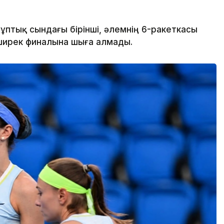
ұптық сындағы бірінші, әлемнің 6-ракеткасы
ширек финалына шыға алмады.