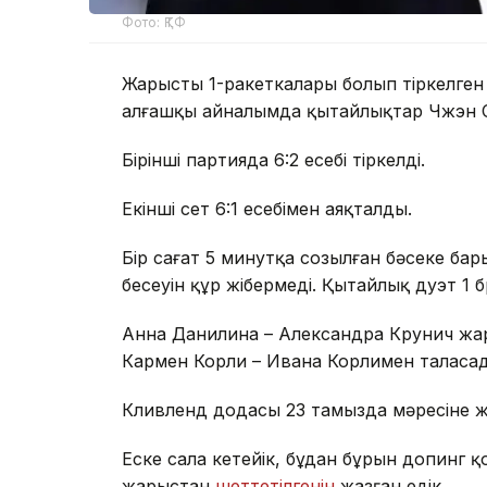
Фото: ҚТФ
Жарыстың 1-ракеткалары болып тіркелге
алғашқы айналымда қытайлықтар Чжэн Сай
Бірінші партияда 6:2 есебі тіркелді.
Екінші сет 6:1 есебімен аяқталды.
Бір сағат 5 минутқа созылған бәсеке ба
бесеуін құр жібермеді. Қытайлық дуэт 1 
Анна Данилина – Александра Крунич жа
Кармен Корли – Ивана Корлимен таласа
Кливленд додасы 23 тамызда мәресіне ж
Еске сала кетейік, бұдан бұрын допинг қ
жарыстан
шеттетілгенін
жазған едік.