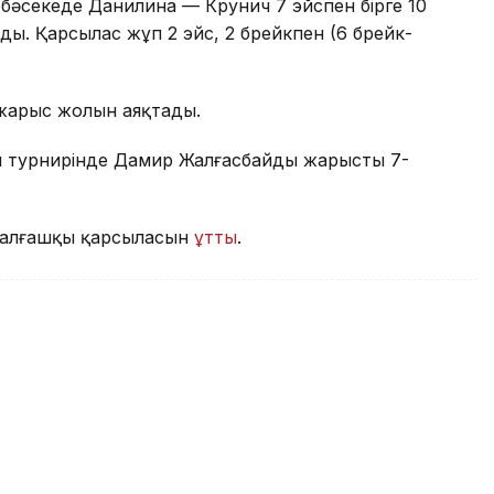
 бәсекеде Данилина — Крунич 7 эйспен бірге 10
нды. Қарсылас жұп 2 эйс, 2 брейкпен (6 брейк-
жарыс жолын аяқтады.
н турнирінде Дамир Жалғасбайдың жарыстың 7-
 алғашқы қарсыласын
ұтты
.