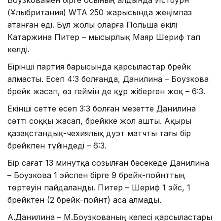
(Ұлыбритания) WTA 250 жарысында жеңімпаз
атанған еді. Бұл жолы оларға Польша өкілі
Катаржина Питер – мысырлық Маяр Шериф тап
келді.
Бірінші партия барысында қарсыластар брейк
алмасты. Есеп 4:3 болғанда, Данилина – Боузкова
брейк жасап, өз геймін де құр жіберген жоқ – 6:3.
Екінші сетте есеп 3:3 болған мезетте Данилина
сәтті соққы жасап, брейкке жол ашты. Ақыры
қазақстандық-чехиялық дуэт матчты тағы бір
брейкпен түйіндеді – 6:3.
Бір сағат 13 минутқа созылған бәсекеде Данилина
– Боузкова 1 эйспен бірге 9 брейк-пойнттың
төртеуін пайдаланды. Питер – Шериф 1 эйс, 1
брейктен (2 брейк-пойнт) аса алмады.
А.Данилина – М.Боузкованың келесі қарсыластары