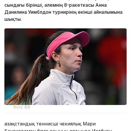
сындағы бірінші, әлемнің 8-ракеткасы Анна
Данилина Уимблдон турнирінің екінші айналымына
шықты.
Фото: ҚТФ
Қазақстандық теннисші чехиялық Мари
Боузковамен бірге осының алдында Истбурн