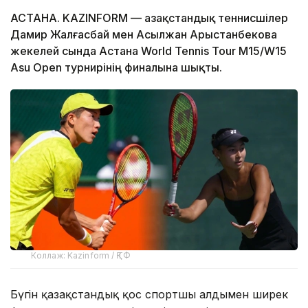
АСТАНА. KAZINFORM — Қазақстандық теннисшілер
Дамир Жалғасбай мен Асылжан Арыстанбекова
жекелей сында Астана World Tennis Tour M15/W15
Asu Open турнирінің финалына шықты.
Коллаж: Kazinform / ҚТФ
Бүгін қазақстандық қос спортшы алдымен ширек