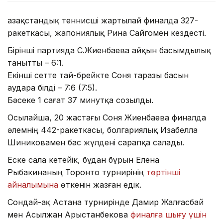
Қазақстандық теннисші жартылай финалда 327-
ракеткасы, жапониялық Рина Сайгомен кездесті.
Бірінші партияда С.Жиенбаева айқын басымдылық
танытты – 6:1.
Екінші сетте тай-брейкте Соня таразы басын
аудара білді – 7:6 (7:5).
Бәсеке 1 сағат 37 минутқа созылды.
Осылайша, 20 жастағы Соня Жиенбаева финалда
әлемнің 442-ракеткасы, болгариялық Изабелла
Шиниковамен бас жүлдені сарапқа салады.
Еске сала кетейік, бұдан бұрын Елена
Рыбакинаның Торонто турнирінің
төртінші
айналымына
өткенін жазған едік.
Сондай-ақ Астана турнирінде Дамир Жалғасбай
мен Асылжан Арыстанбекова
финалға шығу үшін