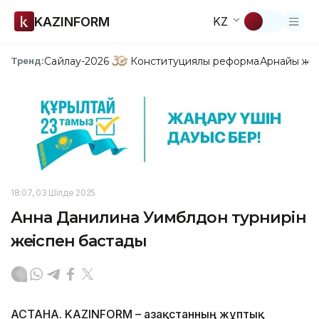
KAZINFORM
KZ
Сайлау-2026
Конституциялық реформа
Арнайы жо
Тренд:
18:07, 03 Шілде 2025
Анна Данилина Уимблдон турнирін
жеңіспен бастады
АСТАНА. KAZINFORM – Қазақстанның жұптық