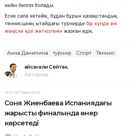
кейін белгілі болады.
Еске сала кетейік, бұдан бұрын қазақстандық
теннисшінің Қытайдағы турнирде
бір күнде екі
жеңіске қол жеткізгенін
жазған едік.
Анна Данилина
турнир
Спорт
Теннис
Ғайсағали Сейтақ
Авторлар
19:51, 08 Тамыз 2026
Соня Жиенбаева Испаниядағы
жарыстың финалында өнер
көрсетеді