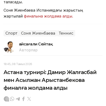
таласады.
Соня Жиенбаева Испаниядағы жарыстың
жартылай
финалына жолдама алды.
Спорт
Соня Жиенбаева
Теннис
Ғайсағали Сейтақ
Авторлар
18:45, 08 Тамыз 2026
Астана турнирі: Дамир Жалғасбай
мен Асылжан Арыстанбекова
финалға жолдама алды