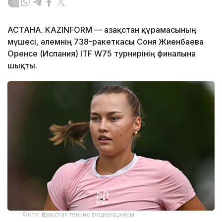
АСТАНА. KAZINFORM — Қазақстан құрамасының
мүшесі, әлемнің 738-ракеткасы Соня Жиенбаева
Оренсе (Испания) ITF W75 турнирінің финалына
шықты.
Фото: Қазақстан теннис федерациясы