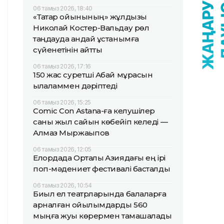
06 тамыз 2026, 18:40
«Тақтар ойынының» жұлдызы
Николай Костер-Вальдау рөл
таңдауда қандай ұстанымға
сүйенетінін айтты
06 тамыз 2026, 17:16
150 жас суретші Абай мұрасын
қылқаламмен дәріптеді
06 тамыз 2026, 15:25
Comic Con Astana-ға келушілер
саны жыл сайын көбейіп келеді —
Алмаз Мыржақыпов
06 тамыз 2026, 12:05
Елордада Орталық Азиядағы ең ірі
поп-мәдениет фестивалі басталды
06 тамыз 2026, 10:54
Биыл ел театрларында балаларға
арналған қойылымдарды 560
мыңға жуық көрермен тамашалады