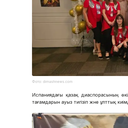
Фото: dimashnews.com
Испаниядағы қазақ диаспорасының өкі
тағамдарын ауыз тигізіп және ұлттық ки