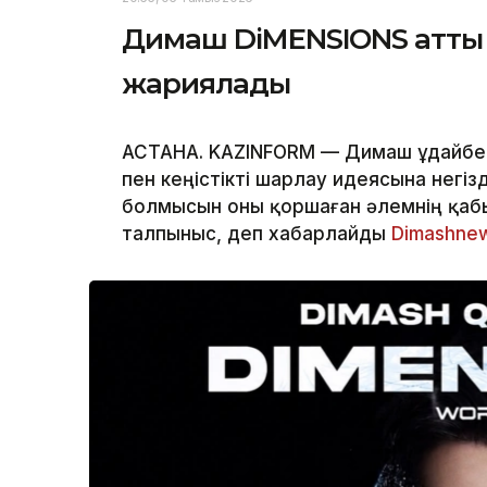
Димаш DiMENSIONS атты 
жариялады
АСТАНА. KAZINFORM — Димаш Құдайбе
пен кеңістікті шарлау идеясына негіз
болмысын оны қоршаған әлемнің қаб
талпыныс, деп хабарлайды
Dimashne