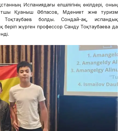
станның Испаниядағы елшілігінің өкілдері, оның
хатшы Қуаныш Әбпасов, Мәдениет және туризм
 Тоқтаубаев болды. Сондай-ақ, испандық
ақ беріп жүрген профессор Санду Тоқтаубаева да
нді.