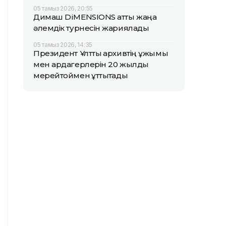
05 тамыз 2026, 20:55
Димаш DiMENSIONS атты жаңа
әлемдік турнесін жариялады
05 тамыз 2026, 14:35
Президент Ұлттық архивтің ұжымы
мен ардагерлерін 20 жылдық
мерейтоймен құттықтады