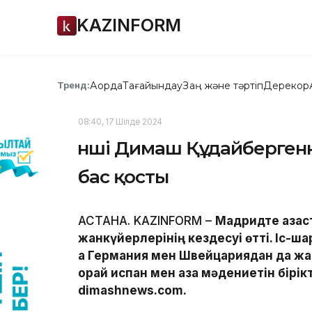
KAZINFORM
Ақорда
Тағайындау
Заң және тәртіп
Дерекқор
Тренд:
08:40, 17 Шілде 2024
Әнші Димаш Құдайберген
бас қосты
АСТАНА. KAZINFORM –
Мадридте қазақ
жанкүйерлерінің кездесуі өтті. Іс-ш
ақ Германия мен Швейцариядан да ж
орай испан мен қазақ мәдениетін бірі
dimashnews.com.