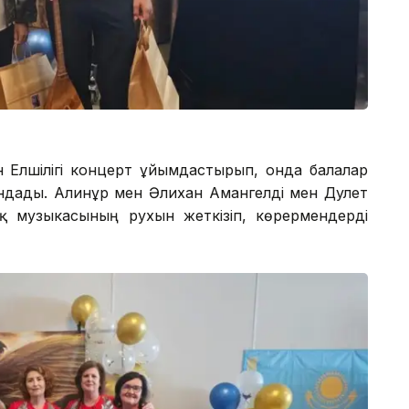
н Елшілігі концерт ұйымдастырып, онда балалар
ындады. Алинұр мен Әлихан Амангелді мен Дәулет
ақ музыкасының рухын жеткізіп, көрермендерді