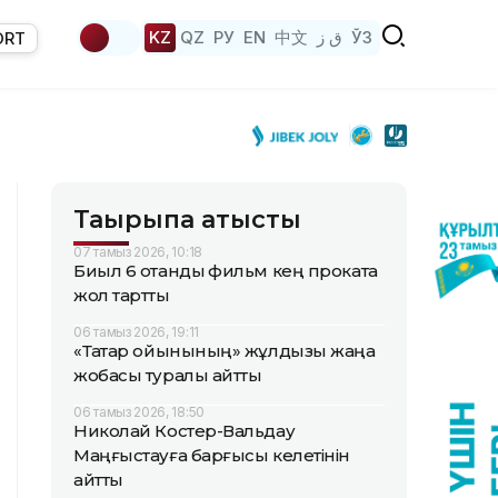
KZ
QZ
РУ
EN
中文
ق ز
ЎЗ
ORT
Тақырыпқа қатысты
07 тамыз 2026, 10:18
Биыл 6 отандық фильм кең прокатқа
жол тартты
06 тамыз 2026, 19:11
«Тақтар ойынының» жұлдызы жаңа
жобасы туралы айтты
06 тамыз 2026, 18:50
Николай Костер-Вальдау
Маңғыстауға барғысы келетінін
айтты