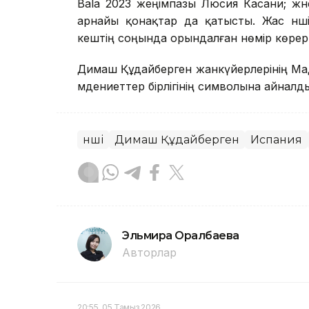
Bala 2023 жеңімпазы Люсия Касани; жә
арнайы қонақтар да қатысты. Жас әнші
кештің соңында орындалған нөмір көрер
Димаш Құдайберген жанкүйерлерінің Мадр
мәдениеттер бірлігінің символына айналд
Әнші
Димаш Құдайберген
Испания
Эльмира Оралбаева
Авторлар
20:55, 05 Тамыз 2026