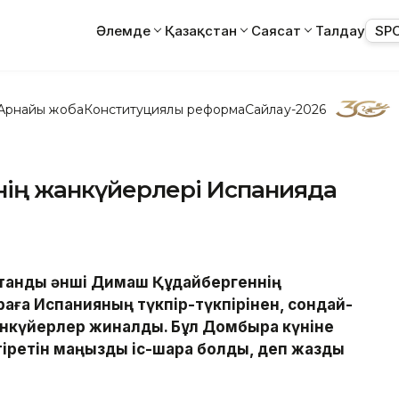
Әлемде
Қазақстан
Саясат
Талдау
SP
Арнайы жоба
Конституциялық реформа
Сайлау-2026
нің жанкүйерлері Испанияда
стандық әнші Димаш Құдайбергеннің
араға Испанияның түкпір-түкпірінен, сондай-
анкүйерлер жиналды. Бұл Домбыра күніне
ктіретін маңызды іс-шара болды
, деп жазды