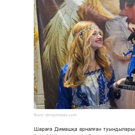
Фото: dimashnews.com
Шараға Димашқа арналған туындыларын 