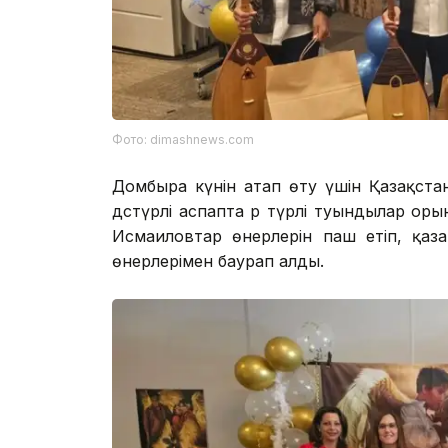
Фото: dimashnews.com
Домбыра күнін атап өту үшін Қазақста
дәстүрлі аспапта әр түрлі туындылар ор
Исмаиловтар өнерлерін паш етіп, қаз
өнерлерімен баурап алды.