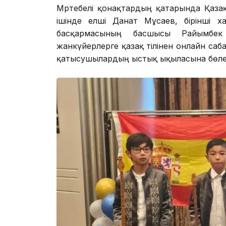
Мәртебелі қонақтардың қатарында Қазақ
ішінде елші Данат Мұсаев, бірінші 
басқармасының басшысы Райымбек
жанкүйерлерге қазақ тілінен онлайн саб
қатысушылардың ыстық ықыласына бөле