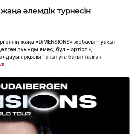
жаңа әлемдік турнесін
ргеннің жаңа «DiMENSIONS» жобасы – уақыт
делген туынды емес, бұл – әртістің
ылдауы арқылы танытуға бағытталған
ws
.