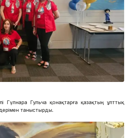
лі Гүлнара Гульча қонақтарға қазақтың ұлттық
імдерімен таныстырды.