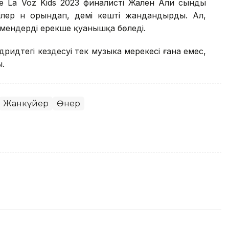
не La Voz Kids 2023 финалисті Жален Али сынды
лер ән орындап, әдемі кешті жандандырды. Ал,
мендерді ерекше қуанышқа бөледі.
идтегі кездесуі тек музыка мерекесі ғана емес,
ы.
Жанкүйер
Өнер