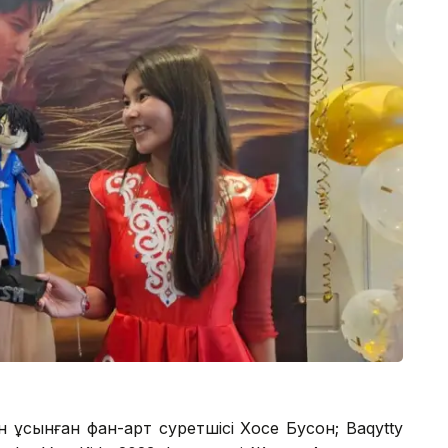
ұсынған фан-арт суретшісі Хосе Бусон; Baqytty