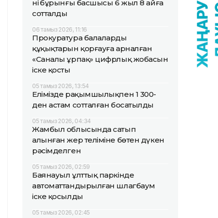
нің бұрынғы басшысы 6 жыл 8 айға
сотталды
06 тамыз 2026, 11:16
Прокуратура балалардың
құқықтарын қорғауға арналған
«Саналы ұрпақ» цифрлық жобасын
іске қосты
05 тамыз 2026, 13:54
Елімізде рақымшылықпен 1 300-
ден астам сотталған босатылды
05 тамыз 2026, 04:34
Жамбыл облысында сатып
алынған жер теліміне бөтен дүкен
рәсімделген
05 тамыз 2026, 02:59
Баянауыл ұлттық паркінде
автоматтандырылған шлагбаум
іске қосылды
05 тамыз 2026, 02:45