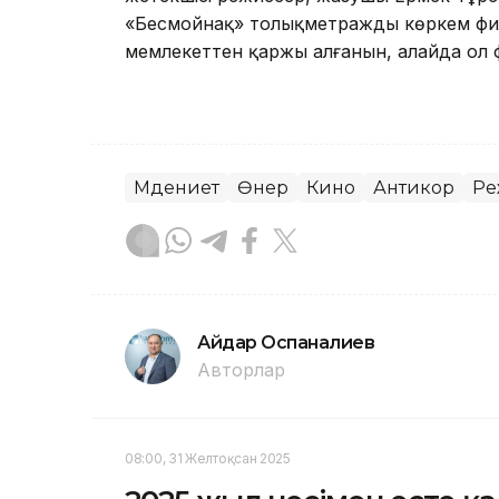
«Бесмойнақ» толықметражды көркем филь
мемлекеттен қаржы алғанын, алайда ол
Мәдениет
Өнер
Кино
Антикор
Ре
Айдар Оспаналиев
Авторлар
08:00, 31 Желтоқсан 2025