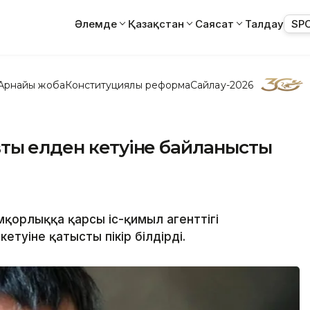
Әлемде
Қазақстан
Саясат
Талдау
SP
Арнайы жоба
Конституциялық реформа
Сайлау-2026
ың елден кетуіне байланысты
қорлыққа қарсы іс-қимыл агенттігі
туіне қатысты пікір білдірді.