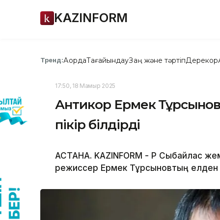
KAZINFORM
Ақорда
Тағайындау
Заң және тәртіп
Дерекқор
Тренд:
17:50, 18 Мамыр 2025
Антикор Ермек Тұрсыновт
пікір білдірді
АСТАНА. KAZINFORM - ҚР Сыбайлас жем
режиссер Ермек Тұрсыновтың елден ке