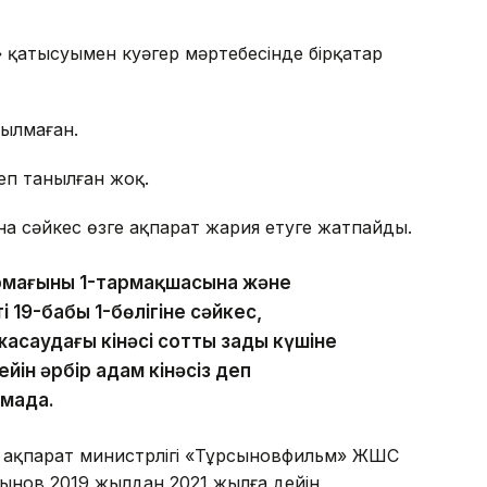
 қатысуымен куәгер мәртебесінде бірқатар
ылмаған.
деп танылған жоқ.
на сәйкес өзге ақпарат жария етуге жатпайды.
армағының 1-тармақшасына және
 19-бабы 1-бөлігіне сәйкес,
аудағы кінәсі соттың заңды күшіне
йін әрбір адам кінәсіз деп
амада.
е ақпарат министрлігі «Тұрсыновфильм» ЖШС
ынов 2019 жылдан 2021 жылға дейін