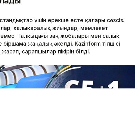
алады
стандықтар үшін ерекше есте қалары сөзсіз.
лар, халықаралық жиындар, мемлекет
емес. Талқыдағы заң жобалары мен салық
 біршама жаңалық әкелді. Kazinform тілшісі
асап, сарапшылар пікірін білді.