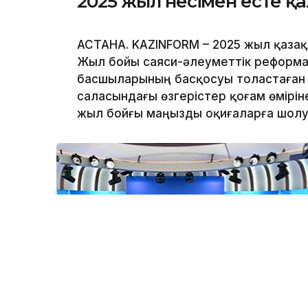
2025 жыл несімен есте қ
АСТАНА. KAZINFORM – 2025 жыл қазақ
Жыл бойы саяси-әлеуметтік реформа
басшыларының басқосуы толастаған 
саласындағы өзгерістер қоғам өміріне
жыл бойғы маңызды оқиғаларға шолу ж