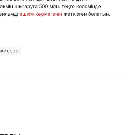
мін шығаруға 500 млн. теңге көлемінде
 фильмді
ешкім көрмегенін
жеткізген болатын.
жиссер