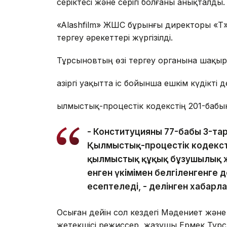
серіктесі және серігі болғаны анықталды.
«Alashfilm» ЖШС бұрынғы директоры «Т»
тергеу әрекеттері жүргізілді.
Тұрсыновтың өзі тергеу органына шақыр
Қазіргі уақытта іс бойынша ешкім күдікті 
Қылмыстық-процестік кодекстің 201-бабы
- Конституцияның 77-бабы 3-т
Қылмыстық-процестік кодекстің
қылмыстық құқық бұзушылық жас
енген үкімімен белгіленгенге де
есептеледі, - делінген хабарл
Осыған дейін сол кездегі Мәдениет жән
жетекшісі режиссер, жазушы Ермек Тұрс