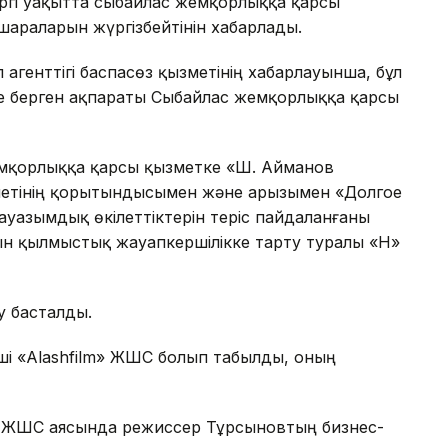
іргі уақытта сыбайлас жемқорлыққа қарсы
шараларын жүргізбейтінін хабарлады.
агенттігі баспасөз қызметінің хабарлауынша, бұл
де берген ақпараты Сыбайлас жемқорлыққа қарсы
емқорлыққа қарсы қызметке «Ш. Айманов
ызметінің қорытындысымен және арызымен «Долгое
ауазымдық өкілеттіктерін теріс пайдаланғаны
н қылмыстық жауапкершілікке тарту туралы «Н»
у басталды.
ші «Alashfilm» ЖШС болып табылды, оның
» ЖШС аясында режиссер Тұрсыновтың бизнес-