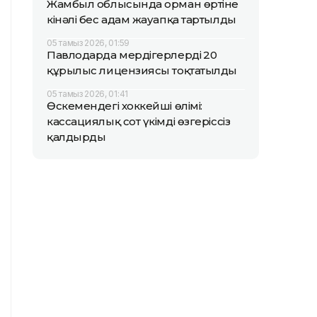
Жамбыл облысында орман өртіне
кінәлі бес адам жауапқа тартылды
05 тамыз 2026, 01:59
Павлодарда мердігерлердің 20
құрылыс лицензиясы тоқтатылды
05 тамыз 2026, 01:41
Өскемендегі хоккейші өлімі:
кассациялық сот үкімді өзгеріссіз
қалдырды