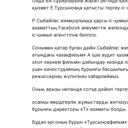
Онда БАҚ сұрауларына жауап ретінде қаз
қызмет Е.Тұрсыновқа қатысты тергеу іс-
ҚР Сыбайлас жемқорлыққа қарсы іс-қимыл 
азаматтың Facebook әлеуметтік желісін
іс-қимыл агенттігіне белгісіз.
Сонымен қатар бұған дейін Сыбайлас ж
атындағы «Қазақфильм» АҚ ішкі аудит қ
эхо» көркем фильмін дайындау кезінде л
үшін киностудияның бұрынғы басшылығы
режиссерінің жүгінгенін хабарлаймыз.
Оның арызы негізінде сотқа дейінгі терге
Қосалқы мердігерлік жұмыстарды жеткізу
бұрынғы директоры «Т» азаматы болды.
Бұдан әрі оның бұрын «Тұрсыновфильм