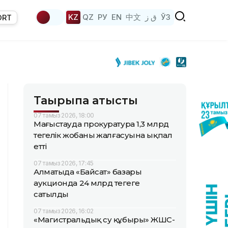
KZ
QZ
РУ
EN
中文
ق ز
ЎЗ
ORT
Тақырыпқа қатысты
07 тамыз 2026, 18:00
Маңғыстауда прокуратура 1,3 млрд
теңгелік жобаның жалғасуына ықпал
етті
07 тамыз 2026, 17:45
Алматыда «Байсат» базары
аукционда 24 млрд теңгеге
сатылды
07 тамыз 2026, 16:02
«Магистральдық су құбыры» ЖШС-