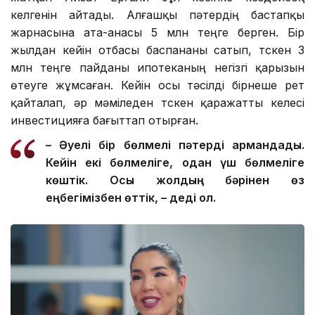
келгенін айтады. Алғашқы пәтердің бастапқы
жарнасына ата-анасы 5 млн теңге берген. Бір
жылдан кейін отбасы баспананы сатып, түскен 3
млн теңге пайданы ипотеканың негізгі қарызын
өтеуге жұмсаған. Кейін осы тәсілді бірнеше рет
қайталап, әр мәміледен түскен қаражатты келесі
инвестицияға бағыттап отырған.
– Әуелі бір бөлмелі пәтерді армандадық.
Кейін екі бөлмеліге, одан үш бөлмеліге
көштік. Осы жолдың бәрінен өз
еңбегімізбен өттік, – деді ол.