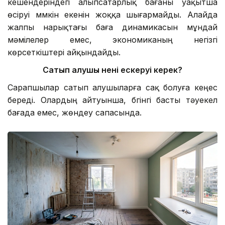
кешендеріндегі алыпсатарлық бағаны уақытша
өсіруі мүмкін екенін жоққа шығармайды. Алайда
жалпы нарықтағы баға динамикасын мұндай
мәмілелер емес, экономиканың негізгі
көрсеткіштері айқындайды.
Сатып алушы нені ескеруі керек?
Сарапшылар сатып алушыларға сақ болуға кеңес
береді. Олардың айтуынша, бүгінгі басты тәуекел
бағада емес, жөндеу сапасында.