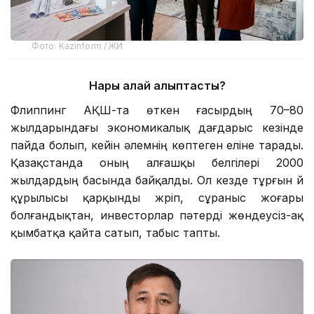
Фото: Kazinform / ЖИ
Нарық қалай қалыптасты?
Флиппинг АҚШ-та өткен ғасырдың 70–80
жылдарындағы экономикалық дағдарыс кезінде
пайда болып, кейін әлемнің көптеген еліне тарады.
Қазақстанда оның алғашқы белгілері 2000
жылдардың басында байқалды. Ол кезде тұрғын үй
құрылысы қарқынды жүріп, сұраныс жоғары
болғандықтан, инвесторлар пәтерді жөндеусіз-ақ
қымбатқа қайта сатып, табыс тапты.