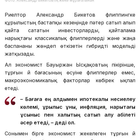
Фото: Александр Бикетовтің жеке мұрағатынан
Риелтор Александр Бикетов флиппингке
құрылыстың бастапқы кезеңінде пәтер сатып алып
қайта сататын инвесторларды, қайталама
нарықтағы классикалық флипперлерді және жаңа
баспананы жөндеп өткізетін гибридті модельді
жатқызады.
Ал экономист Бауыржан Ысқақовтың пікірінше,
тұрғын үй бағасының өсуіне флипперлер емес,
макроэкономикалық факторлар көбірек ықпал
етеді.
– Бағаға ең алдымен ипотекалық несиелеу
көлемі, құрылыс құны, инфляция, нарықтағы
ұсыныс
пен
халықтың сатып алу қабілеті
әсер етеді, – деді ол.
Сонымен бірге экономист жекелеген тұрғын үй