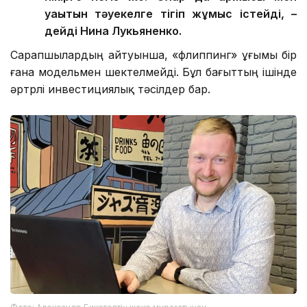
уақытын тәуекелге тігіп жұмыс істейді, –
дейді Нина Лукьяненко.
Сарапшылардың айтуынша, «флиппинг» ұғымы бір
ғана модельмен шектелмейді. Бұл бағыттың ішінде
әртүрлі инвестициялық тәсілдер бар.