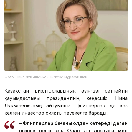
Фото: Нина Лукьяненконың жеке мұрағатынан
Қазақстан риэлторларының өзін-өзі реттейтін
қауымдастығы президентінің кеңесшісі Нина
Лукьяненконың айтуынша, флипперлер де кез
келген инвестор сияқты тәуекелге барады.
– Флипперлер бағаны қолдан көтереді деген
пікірге негіз жоқ. Олар да қаржысы мен