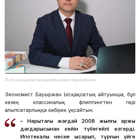
Фото: Бауыржан Ысқақовтың жеке мұрағатынан
Экономист Бауыржан Ысқақовтың айтуынша, бұл
кезең классикалық флиппингтен гөрі
алыпсатарлыққа көбірек ұқсайтын.
– Нарықтағы жағдай 2008 жылғы қаржы
дағдарысынан кейін түбегейлі өзгерді.
Ипотекалық несие қысқарып, тұрғын үйге