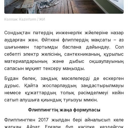
Коллаж: Kazinform / ЖИ
Сондықтан пәтердің инженерлік жүйелеріне назар
аударған жөн. Өйткені флиппердің мақсаты – аз
шығынмен тартымды баспана дайындау. Сол
себепті электр желісінің, сантехниканың, құрылыс
материалдарының және дыбыс оқшаулауының
сапасын мұқият тексеру маңызды.
Бұдан бөлек, заңдық мәселелерді де ескерген
дұрыс. Қайта жоспарлаудың заңдастырылмауы
немесе құжаттардың толық рәсімделмеуі кейін
сатып алушыға қиындық туғызуы мүмкін.
Флиппингтің жаңа формуласы
Флиппингпен 2017 жылдан бері айналысып келе
жатқан Айзат Ерғали бұл кәсіпке кездейсоқ