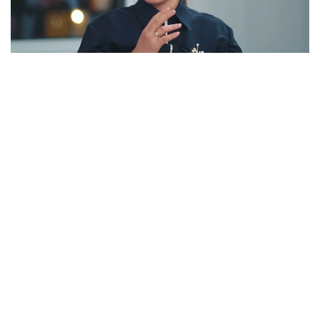
Фото: видеодан скрин
Оның айтуынша, флиппингтегі ең күрделі кезең –
жөндеу жұмысы. Басты мақсат – пәтерді барынша
көп сатып алушыға тартымды етіп ұсыну.
Сондықтан көбіне бейтарап түстер мен
минималистік интерьер таңдалып, сатылым
алдында хоумстейджинг әдісі қолданылады.
Алайда бұл бизнес қаржы салумен шектелмейді.
Материал таңдаудан бастап жиһаз орнатуға
дейінгі барлық процесті бақылау тәжірибе мен
уақытты талап етеді.
Айзат Ерғали де қазіргі нарықта флипперлердің