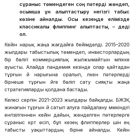
сұраныс төмендеген соң пәтерді жөндеп,
қосымша құн қалыптастыру негізгі табыс
көзіне айналды. Осы кезеңде елімізде
классикалық флиппинг қалыптасты, – деді
ол.
Кейін нарық жаңа жағдайға бейімделді. 2015–2020
жылдары табыстылық төмендеп, инвесторлардың
бір бөлігі коммерциялық жылжымайтын мүлікке
ауысты. Алайда пандемия кезінде олар қайтадан
тұрғын үй нарығына оралып, үлкен пәтерлерді
бірнеше тұрғын үйге бөліп сату сияқты жаңа
стратегияларды қолдана бастады.
Келесі серпін 2021–2023 жылдары байқалды. БЖЗҚ
жинағын тұрғын үй сатып алуға пайдалану мүмкіндігі
енгізілгеннен кейін дайын, жөнделген пәтерлерге
сұраныс күрт өсіп, бұл кезең флипперлер үшін ең
табысты уақыттардың біріне айналды. Кейін