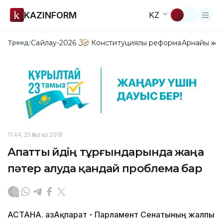
KAZINFORM
KZ
Сайлау-2026
Конституциялық реформа
Арнайы жо
Тренд:
11:44, 25 Қаңтар 2018
Апатты үйдің тұрғындарында жаңа
пәтер алуда қандай проблема бар
АСТАНА. ҚазАқпарат - Парламент Сенатының жалпы