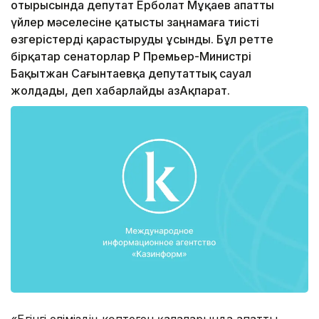
отырысында депутат Ерболат Мұқаев апатты
үйлер мәселесіне қатысты заңнамаға тиісті
өзгерістерді қарастыруды ұсынды. Бұл ретте
бірқатар сенаторлар ҚР Премьер-Министрі
Бақытжан Сағынтаевқа депутаттық сауал
жолдады, деп хабарлайды ҚазАқпарат.
«Бүгінгі еліміздің көптеген қалаларында апатты