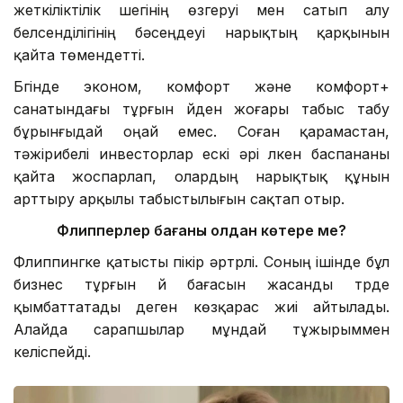
жеткіліктілік шегінің өзгеруі мен сатып алу
белсенділігінің бәсеңдеуі нарықтың қарқынын
қайта төмендетті.
Бүгінде эконом, комфорт және комфорт+
санатындағы тұрғын үйден жоғары табыс табу
бұрынғыдай оңай емес. Соған қарамастан,
тәжірибелі инвесторлар ескі әрі үлкен баспананы
қайта жоспарлап, олардың нарықтық құнын
арттыру арқылы табыстылығын сақтап отыр.
Флипперлер бағаны қолдан көтере ме?
Флиппингке қатысты пікір әртүрлі. Соның ішінде бұл
бизнес тұрғын үй бағасын жасанды түрде
қымбаттатады деген көзқарас жиі айтылады.
Алайда сарапшылар мұндай тұжырыммен
келіспейді.