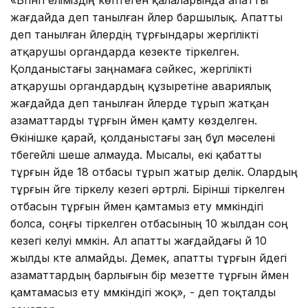
жағдайда деп танылған үйлер баршылық. Апатты
деп танылған үйлердің тұрғындары жергілікті
атқарушы органдарда кезекте тіркелген.
Қолданыстағы заңнамаға сәйкес, жергілікті
атқарушы органдардың құзыретіне авариялық
жағдайда деп танылған үйлерде тұрып жатқан
азаматтарды тұрғын үймен қамту көзделген.
Өкінішке қарай, қолданыстағы заң бұл мәселені
түбегейлі шеше алмауда. Мысалы, екі қабатты
тұрғын үйде 18 отбасы тұрып жатыр делік. Олардың
тұрғын үйге тіркелу кезегі әртүрлі. Бірінші тіркелген
отбасын тұрғын үймен қамтамыз ету мүмкіндігі
болса, соңғы тіркелген отбасының 10 жылдан соң
кезегі келуі мүмкін. Ал апатты жағдайдағы үй 10
жылды күте алмайды. Демек, апатты тұрғын үйдегі
азаматтардың барлығын бір мезетте тұрғын үймен
қамтамасыз ету мүмкіндігі жоқ», - деп тоқталды