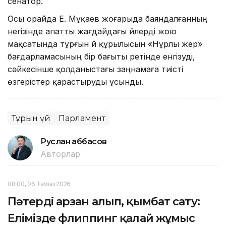
сенатор.
Осы орайда Е. Мұқаев жоғарыда баяндалғанның
негізінде апатты жағдайдағы үйлерді жою
мақсатында тұрғын үй құрылысын «Нұрлы жер»
бағдарламасының бір бағыты ретінде енгізуді,
сәйкесінше қолданыстағы заңнамаға тиісті
өзгерістер қарастыруды ұсынды.
Тұрғын үй
Парламент
Руслан Ғаббасов
Авторлар
08:00, 06 Тамыз 2026
Пәтерді арзан алып, қымбат сату:
Елімізде флиппинг қалай жұмыс