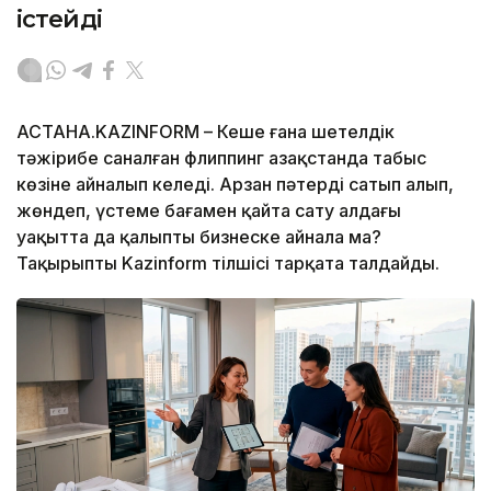
істейді
АСТАНА.KAZINFORM – Кеше ғана шетелдік
тәжірибе саналған флиппинг Қазақстанда табыс
көзіне айналып келеді. Арзан пәтерді сатып алып,
жөндеп, үстеме бағамен қайта сату алдағы
уақытта да қалыпты бизнеске айнала ма?
Тақырыпты Kazinform тілшісі тарқата талдайды.