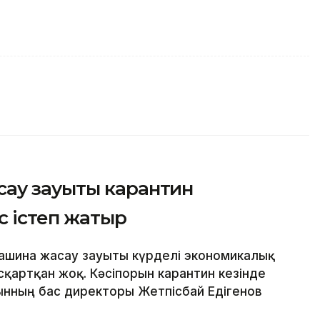
ау зауыты карантин
 істеп жатыр
ашина жасау зауыты күрделі экономикалық
сқартқан жоқ. Кәсіпорын карантин кезінде
ынның бас директоры Жетпісбай Едігенов