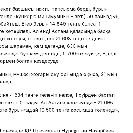
лекет басшысы нақты тапсырма берді, бұрын
генде (күнкөріс минимумның - авт.) 50 пайыздың
бейтеді. Егер бұрын 14 849 теңге болса, 1
ге көтеріледі. Ал енді Астана қаласында басқа
ы жоғары, сондықтан 21 698 теңгеге дейін
 осы шарамен, кем дегенде, 830 мың
сында, бұл кем дегенде, 6 700-ге жуық», - деді
армен болған кездесуде.
ының мүшесі жоғары оқу орнында оқыса, 21 мың
енеді.
не 4 834 теңге төленіп келсе, 1 сәуірден бастап
өленетін болады. Ал Астана қаласында - 21 698
 кісіге бұрынғыдай 10 500 теңге қосымша төленеді»,
II съезінде ҚР Президенті Нұрсұлтан Назарбаев