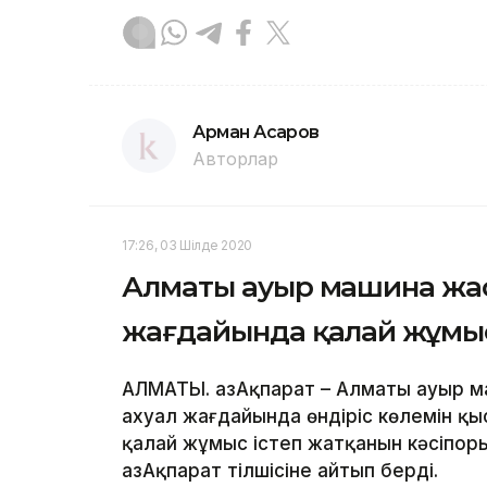
Арман Асқаров
Авторлар
17:26, 03 Шілде 2020
Алматы ауыр машина жас
жағдайында қалай жұмыс
АЛМАТЫ. ҚазАқпарат – Алматы ауыр м
ахуал жағдайында өндіріс көлемін қы
қалай жұмыс істеп жатқанын кәсіпор
ҚазАқпарат тілшісіне айтып берді.