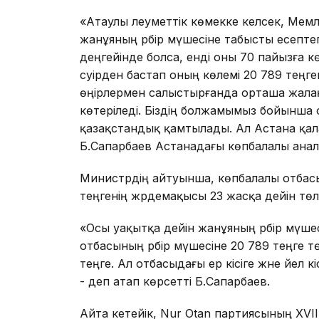
«Атаулы әлеуметтік көмекке келсек, Мем
жанұяның әрбір мүшесіне табысты есепте
деңгейінде болса, енді оны 70 пайызға кө
сәуірден бастап оның көлемі 20 789 теңге
өңірлермен салыстырғанда орташа жалақ
көтеріледі. Біздің болжамымыз бойынша
қазақстандық қамтылады. Ал Астана қала
Б.Сапарбаев Астанадағы көпбалалы анал
Министрдің айтуынша, көпбалалы отбас
теңгенің жәрдемақысы 23 жасқа дейін төл
«Осы уақытқа дейін жанұяның әрбір мүшесі
отбасының әрбір мүшесіне 20 789 теңге т
теңге. Ал отбасыдағы ер кісіге және әйел
- деп атап көрсетті Б.Сапарбаев.
Айта кетейік, Nur Otan партиясының XVI