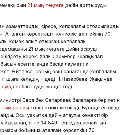
төлемақысын
21 мың теңгеге
дейін арттыруды
ан азаматтарды, әсіресе, көпбалалы отбасыларды
 Аталған көрсеткішті күнкөріс деңгейінің 70
таулы көмек алып отырған көпбалалы
әрдемақыны 21 мың теңгеге дейін өсіруді
еңілдету керек. Халық ары-бері шапқылап
бысын есептегенде басқа әлеуметтік
ет. Әйтпесе, соның бәрін санағанда көпбалалы
п шыға келеді», - деді Н.Назарбаев. Жақында
1 сәуірден
бастауды міндеттеді.
 министрі Бердібек Сапарбаев балаларға берілетін
осымша ақы
төленетінін жеткізді. Бүгінде елімізде
айды. Осы уақытқа дейін атаулы көмекті бір
 пайызынан, яғни 14 849 теңгеден аспайтын
сырмасы бойынша аталған көрсеткіш 70