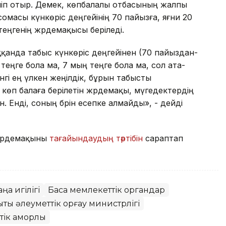
іліп отыр. Демек, көпбалалы отбасының жалпы
омасы күнкөріс деңгейінің 70 пайызға, яғни 20
 теңгенің жәрдемақысы беріледі.
қанда табыс күнкөріс деңгейінен (70 пайыздан-
еңге бола ма, 7 мың теңге бола ма, сол ата-
гі ең үлкен жеңілдік, бұрын табысты
 көп балаға берілетін жәрдемақы, мүгедектердің
 Енді, соның бәрін есепке алмайды», - дейді
 жәрдемақыны
тағайындаудың тәртібін
сараптап
а игілігі
Басқа мемлекеттік органдар
ты әлеуметтік қорғау министрлігі
ік қамқорлық