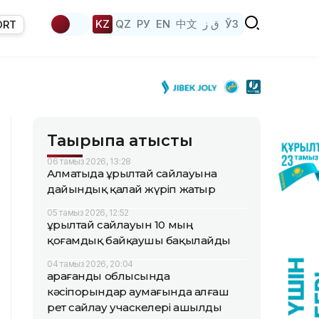
KZ
QZ
РУ
EN
中文
ق ز
ЎЗ
ORT
Тақырыпқа қатысты
06 тамыз 2026, 13:28
Алматыда Құрылтай сайлауына
дайындық қалай жүріп жатыр
05 тамыз 2026, 12:52
Құрылтай сайлауын 10 мың
қоғамдық байқаушы бақылайды
04 тамыз 2026, 20:04
Қарағанды облысында
кәсіпорындар аумағында алғаш
рет сайлау учаскелері ашылды