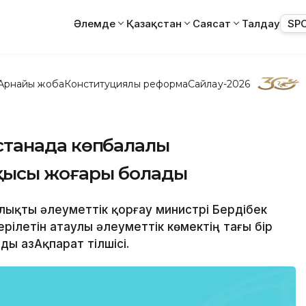
Әлемде
Қазақстан
Саясат
Талдау
SP
Арнайы жоба
Конституциялық реформа
Сайлау-2026
 Астанада көпбалалы
қысы жоғары болады
алықты әлеуметтік қорғау министрі Бердібек
ілетін атаулы әлеуметтік көмектің тағы бір
 ҚазАқпарат тілшісі.