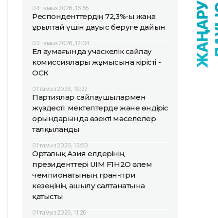
04 тамыз 2026, 16:55
Респонденттердің 72,3%-ы жаңа
Құрылтай үшін дауыс беруге дайын
03 тамыз 2026, 12:34
Ел аумағында учаскелік сайлау
комиссиялары жұмысына кірісті -
ОСК
01 тамыз 2026, 19:22
Партиялар сайлаушылармен
жүздесті: мектептерде және өндіріс
орындарында өзекті мәселелер
талқыланды
01 тамыз 2026, 13:50
Орталық Азия елдерінің
президенттері UIM F1H2O әлем
чемпионатының гран-при
кезеңінің ашылу салтанатына
қатысты
01 тамыз 2026, 11:26