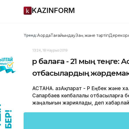
KAZINFORM
Ақорда
Тағайындау
Заң және тәртіп
Дерекқор
Тренд:
13:24, 18 Наурыз 2019
Әр балаға - 21 мың теңге:
отбасылардың жәрдема
АСТАНА. ҚазАқпарат - ҚР Еңбек және x
Сапарбаев көпбалалы отбасыларға бер
жаңалығын жариялады, деп xабарлайды