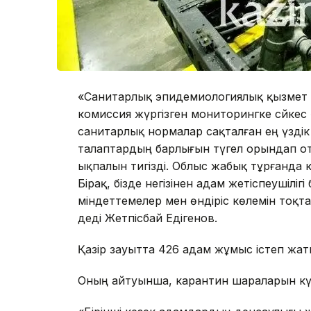
«Санитарлық эпидемиологиялық қызмет 
комиссия жүргізген мониторингке сәйке
санитарлық нормалар сақталған ең үздік
талаптардың барлығын түгел орындап оты
ықпалын тигізді. Облыс жабық тұрғанда
Бірақ, бізде негізінен адам жетіспеушілі
міндеттемелер мен өндіріс көлемін тоқт
деді Жетпісбай Едігенов.
Қазір зауытта 426 адам жұмыс істеп жат
Оның айтуынша, карантин шараларын кү