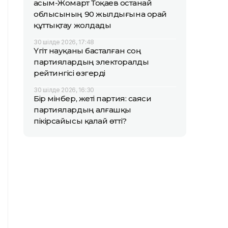
Қасым-Жомарт Тоқаев Қостанай
облысының 90 жылдығына орай
құттықтау жолдады
30 шілде 2026, 17:48
Үгіт науқаны басталған соң
партиялардың электоралды
рейтингісі өзгерді
30 шілде 2026, 16:30
Бір мінбер, жеті партия: саяси
партиялардың алғашқы
пікірсайысы қалай өтті?