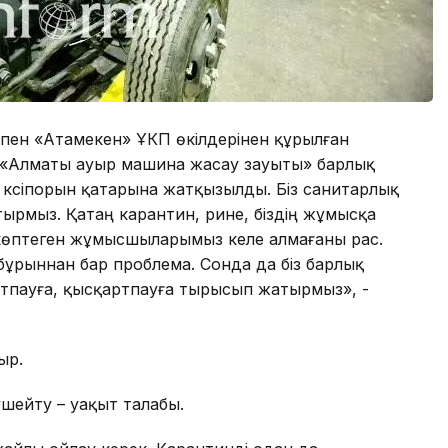
пен «Атамекен» ҰКП өкілдерінен құрылған
с «Алматы ауыр машина жасау зауыты» барлық
 кәсіпорын қатарына жатқызылды. Біз санитарлық
рмыз. Қатаң карантин, әрине, біздің жұмысқа
 көптеген жұмысшыларымыз келе алмағаны рас.
гі бұрыннан бар проблема. Сонда да біз барлық
атпауға, қысқартпауға тырысып жатырмыз», -
ыр.
шейту – уақыт талабы.