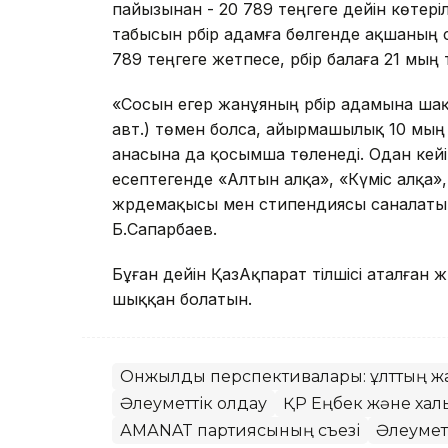
пайызынан - 20 789 теңгеге дейін көтер
табысын әрбір адамға бөлгенде ақшаның с
789 теңгеге жетпесе, әрбір балаға 21 мың
«Сосын егер жанұяның әрбір адамына шақ
авт.) төмен болса, айырмашылық 10 мың т
анасына да қосымша төленеді. Одан кейін
есептегенде «Алтын алқа», «Күміс алқа»,
жәрдемақысы мен стипендиясы саналатын.
Б.Сапарбаев.
Бұған дейін ҚазАқпарат тілшісі аталған
шыққан болатын.
Онжылдық перспективалары: ұлттың жаң
Әлеуметтік қолдау
ҚР Еңбек және халық
АМАNAT партиясының съезі
Әлеуметт