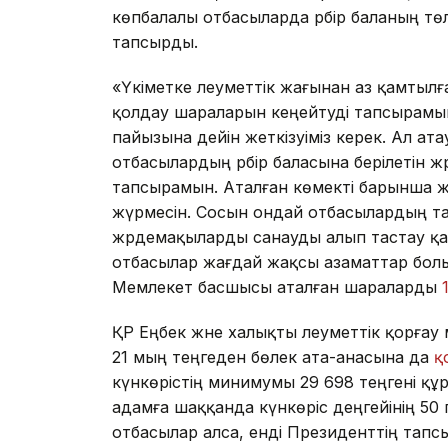
көпбалалы отбасыларда әрбір баланың 
тапсырды.
«Үкіметке әлеуметтік жағынан аз қамтылғ
қолдау шараларын кеңейтуді тапсырамын.
пайызына дейін жеткізуіміз керек. Ал а
отбасылардың әрбір баласына берілетін ж
тапсырамын. Аталған көмекті барынша ж
жүрмесін. Сосын ондай отбасылардың та
жәрдемақыларды санауды алып тастау қаж
отбасылар жағдай жақсы азаматтар болы
Мемлекет басшысы аталған шараларды
ҚР Еңбек және xалықты әлеуметтік қорғау
21 мың теңгеден бөлек ата-анасына да
қ
күнкөрістің минимумы 29 698 теңгені құр
адамға шаққанда күнкөріс деңгейінің 50
отбасылар алса, енді Президенттің тап