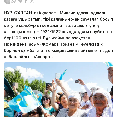
НҰР-СҰЛТАН. ҚазАқпарат - Миллиондаған адамды
қазаға ұшыратып, тірі қалғанын жан сауғалап босып
кетуге мәжбүр еткен алапат ашаршылықтың
алғашқы кезеңі – 1921-1922 жылдардағы нәубеттен
бері 100 жыл өтті. Бұл жайында Қазақстан
Президенті Қасым-Жомарт Тоқаев «Тәуелсіздік
бәрінен қымбат» атты мақаласында айтып өтті, деп
хабарлайды ҚазАқпарат.