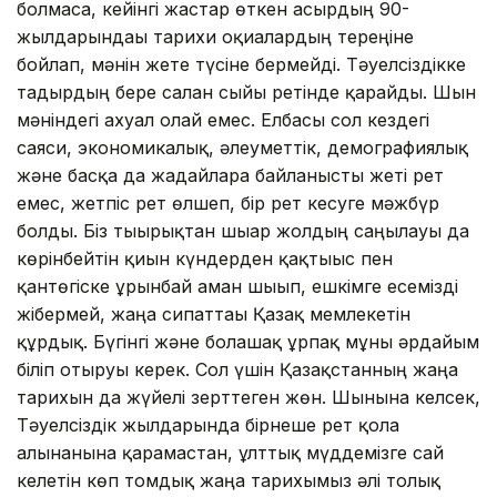
болмаса, кейінгі жастар өткен ғасырдың 90-
жылдарындағы тарихи оқиғалардың тереңіне
бойлап, мәнін жете түсіне бермейді. Тәуелсіздікке
тағдырдың бере салған сыйы ретінде қарайды. Шын
мәніндегі ахуал олай емес. Елбасы сол кездегі
саяси, экономикалық, әлеуметтік, демографиялық
және басқа да жағдайларға байланысты жеті рет
емес, жетпіс рет өлшеп, бір рет кесуге мәжбүр
болды. Біз тығырықтан шығар жолдың саңылауы да
көрінбейтін қиын күндерден қақтығыс пен
қантөгіске ұрынбай аман шығып, ешкімге есемізді
жібермей, жаңа сипаттағы Қазақ мемлекетін
құрдық. Бүгінгі және болашақ ұрпақ мұны әрдайым
біліп отыруы керек. Сол үшін Қазақстанның жаңа
тарихын да жүйелі зерттеген жөн. Шынына келсек,
Тәуелсіздік жылдарында бірнеше рет қолға
алынғанына қарамастан, ұлттық мүддемізге сай
келетін көп томдық жаңа тарихымыз әлі толық