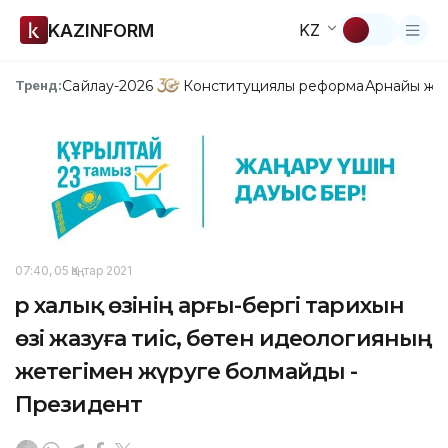
KAZINFORM
KZ
Сайлау-2026
Конституциялық реформа
Арнайы жо
Тренд:
07:40, 05 Қаңтар 2021
Әр халық өзінің арғы-бергі тарихын
өзі жазуға тиіс, бөтен идеологияның
жетегімен жүруге болмайды -
Президент