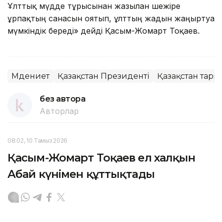
Ұлттық мүдде тұрғысынан жазылған шежіре
ұрпақтың санасын оятып, ұлттың жадын жаңғыртуға
мүмкіндік береді» дейді Қасым-Жомарт Тоқаев.
Мәдениет
Қазақстан Президенті
Қазақстан тари
без автора
Авторлар
08:02, 10 Тамыз 2026
Қасым-Жомарт Тоқаев ел халқын
Абай күнімен құттықтады