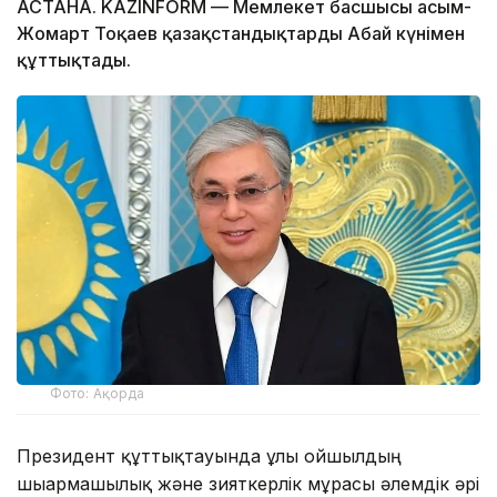
АСТАНА. KAZINFORM — Мемлекет басшысы Қасым-
Жомарт Тоқаев қазақстандықтарды Абай күнімен
құттықтады.
Фото: Ақорда
Президент құттықтауында ұлы ойшылдың
шығармашылық және зияткерлік мұрасы әлемдік әрі