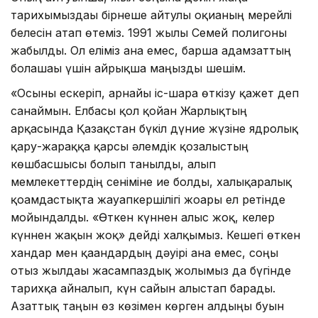
тарихымыздағы бірнеше айтулы оқиғаның мерейлі
белесін атап өтеміз. 1991 жылы Семей полигоны
жабылды. Ол еліміз ғана емес, барша адамзаттың
болашағы үшін айрықша маңызды шешім.
«Осыны ескеріп, арнайы іс-шара өткізу қажет деп
санаймын. Елбасы қол қойған Жарлықтың
арқасында Қазақстан бүкіл дүние жүзіне ядролық
қару-жараққа қарсы әлемдік қозғалыстың
көшбасшысы болып танылды, алып
мемлекеттердің сеніміне ие болды, халықаралық
қоғамдастықта жауапкершілігі жоғары ел ретінде
мойындалды. «Өткен күннен алыс жоқ, келер
күннен жақын жоқ» дейді халқымыз. Кешегі өткен
хандар мен қағандардың дәуірі ғана емес, соңғы
отыз жылдағы жасампаздық жолымыз да бүгінде
тарихқа айналып, күн сайын алыстап барады.
Азаттық таңын өз көзімен көрген алдыңғы буын