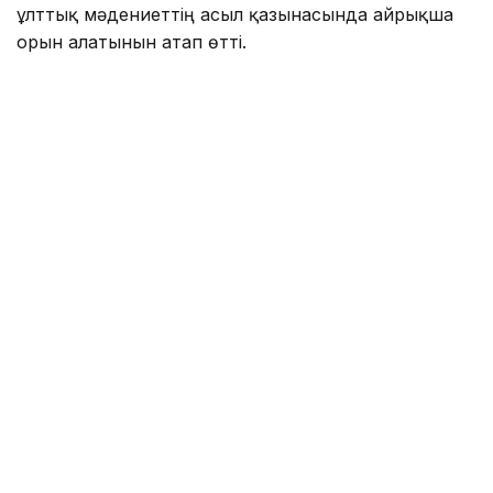
ұлттық мәдениеттің асыл қазынасында айрықша
орын алатынын атап өтті.
— Абай ілімі — рухани шамшырағымыз,
айнымас темірқазығымыз. Ақын
жұртшылықты толғандыратын көкейкесті
мәселелерді бүкпесіз айтып, халқымызды
бейқамдық пен жалқаулықтан аулақ болуға
шақырды. Хакімнің «Толық адам»
идеясы — әрбір азаматты рухани
кемелденуге үндейтін және ешқашан
өзектілігін жоғалтпайтын мазмұны терең
тұжырым, — деді Тоқаев.
Мемлекет басшысы биылғы Абай күні елімізде
жүргізіліп жатқан ауқымды өзгерістермен тұспа-
тұс келіп отырғанын айтты.
— Қазақстанның Халық Конституциясы
заңды күшіне еніп, биліктің барлық