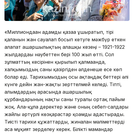
«Миллиондаған адамды қазаға ұшыратып, тірі
қалғанын жан сауғалап босып кетуге мәжбүр еткен
алапат ашаршылықтың алғашқы кезеңі – 1921-1922
жылдардағы нәубеттен бері 100 жыл өтті. Сол
зұлматтың кесірінен қырылып қалмағанда,
халқымыздың саны қазіргіден әлденеше есе көп
болар еді. Тарихымыздың осы ақтаңдақ беттері әлі
күнге дейін жан-жақты зерттелмей келеді. Тіпті,
ғалымдардың арасында ашаршылық
құрбандарының нақты саны туралы ортақ пайым
жоқ. Ала-құла деректер және оның себеп-салдары
жайлы әртүрлі көзқарастар қоғамды адастырады.
Тиісті тарихи құжаттарды, жиналған мәліметтерді
аса мұқият зерделеу керек. Білікті мамандар