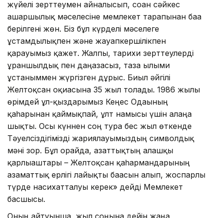
жүйелі зерттеумен айналысып, соған сәйкес
ашаршылық мәселесіне мемлекет тарапынан баға
берілгені жөн. Біз бұл күрделі мәселеге
ұстамдылықпен және жауапкершілікпен
қарауымыз қажет. Жалпы, тарихи зерттеулерді
ұраншылдық пен даңғазасыз, таза ғылыми
ұстаныммен жүргізген дұрыс. Биыл әйгілі
Желтоқсан оқиғасына 35 жыл толады. 1986 жылы
өрімдей ұл-қыздарымыз Кеңес Одағының
қаһарынан қаймықпай, ұлт намысы үшін алаңға
шықты. Осы күннен соң тура бес жыл өткенде
Тәуелсіздігімізді жариялауымыздың символдық
мәні зор. Бұл орайда, азаттықтың алғашқы
қарлығаштары – Желтоқсан қаһармандарының
азаматтық ерлігі лайықты бағасын алып, жоспарлы
түрде насихатталуы керек» дейді Мемлекет
басшысы.
Оның айтуынша, жыл соңына дейін жаңа