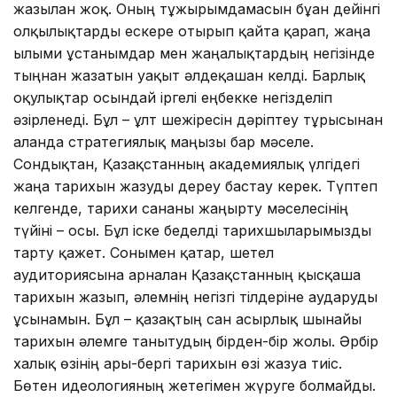
жазылған жоқ. Оның тұжырымдамасын бұған дейінгі
олқылықтарды ескере отырып қайта қарап, жаңа
ғылыми ұстанымдар мен жаңалықтардың негізінде
тыңнан жазатын уақыт әлдеқашан келді. Барлық
оқулықтар осындай іргелі еңбекке негізделіп
әзірленеді. Бұл – ұлт шежіресін дәріптеу тұрғысынан
алғанда стратегиялық маңызы бар мәселе.
Сондықтан, Қазақстанның академиялық үлгідегі
жаңа тарихын жазуды дереу бастау керек. Түптеп
келгенде, тарихи сананы жаңғырту мәселесінің
түйіні – осы. Бұл іске беделді тарихшыларымызды
тарту қажет. Сонымен қатар, шетел
аудиториясына арналған Қазақстанның қысқаша
тарихын жазып, әлемнің негізгі тілдеріне аударуды
ұсынамын. Бұл – қазақтың сан ғасырлық шынайы
тарихын әлемге танытудың бірден-бір жолы. Әрбір
халық өзінің арғы-бергі тарихын өзі жазуға тиіс.
Бөтен идеологияның жетегімен жүруге болмайды.