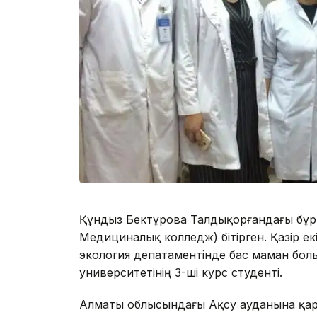
Құндыз Бектұрова Талдықорғандағы бұр
Медициналық колледж) бітірген. Қазір е
экология депатаментінде бас маман бол
университетінің 3-ші курс студенті.
Алматы облысындағы Ақсу ауданына қар