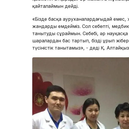
қайталаймын дейді.
«Бізде басқа ауруханалардағыдай емес, 
жандарды емдейміз. Сол себепті, медби
танытуды сұраймын. Себебі, әр науқасқа б
шаралардан бас тартып, бізді ұрып жібе
түсіністік танытамыз», - деді Қ. Алтайқыз