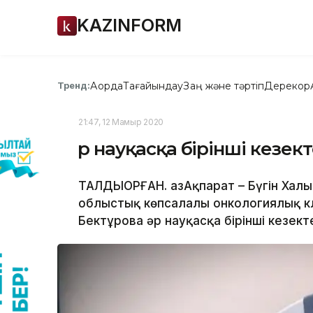
KAZINFORM
Ақорда
Тағайындау
Заң және тәртіп
Дерекқор
Тренд:
21:47, 12 Мамыр 2020
Әр науқасқа бірінші кезек
ТАЛДЫҚОРҒАН. ҚазАқпарат – Бүгін Ха
облыстық көпсалалы онкологиялық кл
Бектұрова әр науқасқа бірінші кезекте