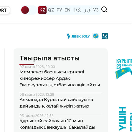
KZ
QZ
РУ
EN
中文
ق ز
ЎЗ
ORT
Тақырыпқа қатысты
07 тамыз 2026, 20:03
Мемлекет басшысы көрнекті
кинорежиссер Ардақ
Әмірқұловтың отбасына көңіл айтты
06 тамыз 2026, 13:28
Алматыда Құрылтай сайлауына
дайындық қалай жүріп жатыр
05 тамыз 2026, 12:52
Құрылтай сайлауын 10 мың
қоғамдық байқаушы бақылайды