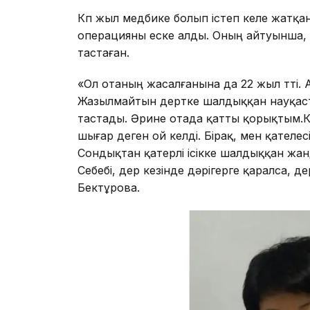
Көп жыл медбике болып істеп келе жатқа
операцияны еске алды. Оның айтуынша, 
тастаған.
«Ол отаның жасалғанына да 22 жыл өтті. 
Жазылмайтын дертке шалдыққан науқаст
тастады. Әрине отада қатты қорықтым.Кү
шығар деген ой келді. Бірақ, мен қателесі
Сондықтан қатерлі ісікке шалдыққан жанд
Себебі, дер кезінде дәрігерге қаралса, д
Бектұрова.