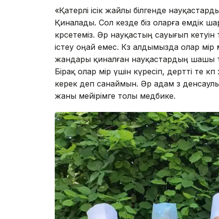
«Қатерлі ісік жайлы білгенде науқастарды
Қиналады. Сол кезде біз оларға емдік ша
көрсетеміз. Әр науқастың сауығып кетуі
істеу оңай емес. Көз алдымызда олар өмір
жандары қиналған науқастардың шашы түс
Бірақ олар өмір үшін күресіп, дертті те к
керек деп санаймын. Әр адам өз денсаул
жаны мейірімге толы медбике.