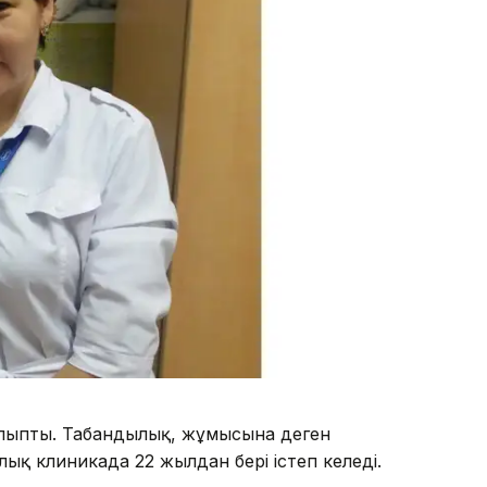
болыпты. Табандылық, жұмысына деген
лық клиникада 22 жылдан бері істеп келеді.