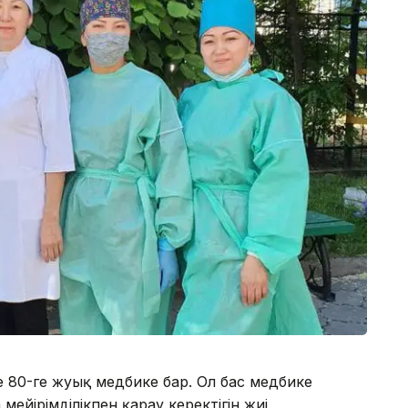
 80-ге жуық медбике бар. Ол бас медбике
ейірімділікпен қарау керектігін жиі