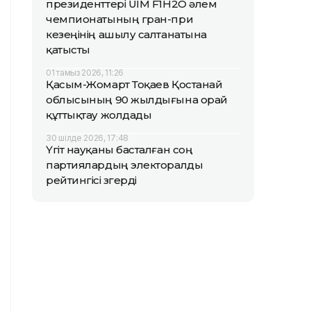
президенттері UIM F1H2O әлем
чемпионатының гран-при
кезеңінің ашылу салтанатына
қатысты
01 тамыз 2026, 11:26
Қасым-Жомарт Тоқаев Қостанай
облысының 90 жылдығына орай
құттықтау жолдады
30 шілде 2026, 17:48
Үгіт науқаны басталған соң
партиялардың электоралды
рейтингісі өзгерді