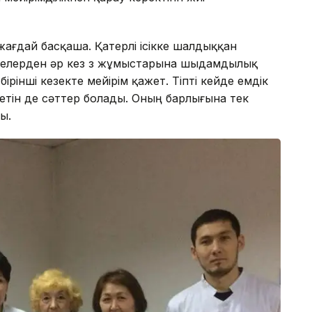
жағдай басқаша. Қатерлі ісікке шалдыққан
келерден әр кез өз жұмыстарына шыдамдылық
ірінші кезекте мейірім қажет. Тіпті кейде емдік
ретін де сәттер болады. Оның барлығына тек
ы.