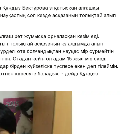
н Құндыз Бектұрова өзі қатысқан алғашқы
науқастың сол кезде асқазанын толықтай алып
Алғаш рет жұмысқа орналасқан кезім еді.
ың толықтай асқазанын көз алдымда алып
рделі ота болғандықтан науқас өмір сүрмейтін
ппін. Отадан кейін ол адам 15 жыл өмір сүрді.
ар бірден күйзеліске түспесе екен деп тілеймін.
ертпен күресуге болады», - дейді Құндыз