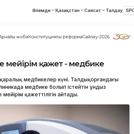
Әлемде
Қазақстан
Саясат
Талдау
SP
Арнайы жоба
Конституциялық реформа
Сайлау-2026
те мейірім қажет - медбике
лықаралық медбикелер күні. Талдықорғандағы
иникада медбике болып істейтін Құндыз
 мейірім қажеттілігін айтады.