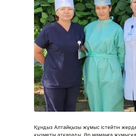
Құндыз Алтайқызы жұмыс істейтін жерде
қызметін атқарады. Әр маманға жұмысқа м