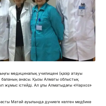
ыңғы медициналық училищені (қазір атауы
кі баланың анасы. Қызы Алматы облыстық
ып жұмыс істейді. Ал ұлы Алматыдағы «Нархоз»
асты Матай ауылында дүниеге келген медбике