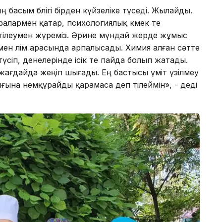
ң басым бөлігі бірден күйзеліке түседі. Жылайды.
ралармен қатар, психологиялық көмек те
н тілеумен жүреміз. Әрине мүндай жерде жұмыс
 мен өлім арасында арпалысады. Химия алған сәтте
іп, денелерінде ісік те пайда болып жатады.
өп жағдайда жеңіп шығады. Ең бастысы үміт үзілмеу
ығына немқұрайды қарамаса деп тілеймін», - деді