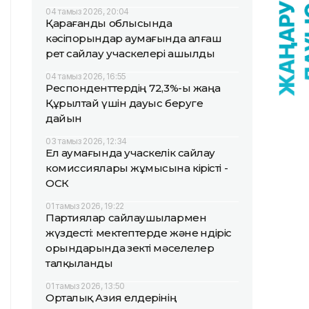
04 тамыз 2026, 20:04
Қарағанды облысында
кәсіпорындар аумағында алғаш
рет сайлау учаскелері ашылды
04 тамыз 2026, 16:55
Респонденттердің 72,3%-ы жаңа
Құрылтай үшін дауыс беруге
дайын
03 тамыз 2026, 12:34
Ел аумағында учаскелік сайлау
комиссиялары жұмысына кірісті -
ОСК
01 тамыз 2026, 19:22
Партиялар сайлаушылармен
жүздесті: мектептерде және өндіріс
орындарында өзекті мәселелер
талқыланды
01 тамыз 2026, 13:50
Орталық Азия елдерінің