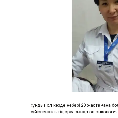
Құндыз ол кезде небәрі 23 жаста ғана 
сүйіспеншіліктің арқасында ол онкология