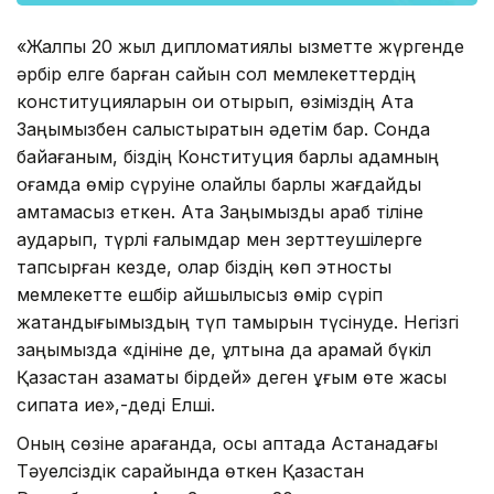
«Жалпы 20 жыл дипломатиялық қызметте жүргенде
әрбір елге барған сайын сол мемлекеттердің
конституцияларын оқи отырып, өзіміздің Ата
Заңымызбен салыстыратын әдетім бар. Сонда
байқағаным, біздің Конституция барлық адамның
қоғамда өмір сүруіне қолайлы барлық жағдайды
қамтамасыз еткен. Ата Заңымызды араб тіліне
аударып, түрлі ғалымдар мен зерттеушілерге
тапсырған кезде, олар біздің көп этносты
мемлекетте ешбір қайшылықсыз өмір сүріп
жатқандығымыздың түп тамырын түсінуде. Негізгі
заңымызда «дініне де, ұлтына да қарамай бүкіл
Қазақстан азаматы бірдей» деген ұғым өте жақсы
сипатқа ие»,-деді Елші.
Оның сөзіне қарағанда, осы аптада Астанадағы
Тәуелсіздік сарайында өткен Қазақстан