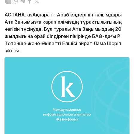
АСТАНА. ҚазАқпарат - Араб елдерінің ғалымдары
Ата Заңымызға қарап еліміздің тұрақтылығының
негізін түсінуде. Бұл туралы Ата Заңымыздың 20
жылдығына орай білдірген пікірінде БАӘ-дағы ҚР
Төтенше және Өкілетті Елшісі Қайрат Лама Шәріп
айтты.