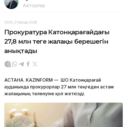
Авторлар
10:50, 21 Шілде 2026
Прокуратура Катонқарағайдағы
27,8 млн теңге жалақы берешегін
анықтады
АСТАНА. KAZINFORM — ШҚО Катонқарағай
ауданында прокурорлар 27 млн теңгеден астам
жалақының төленуіне қол жеткізді.