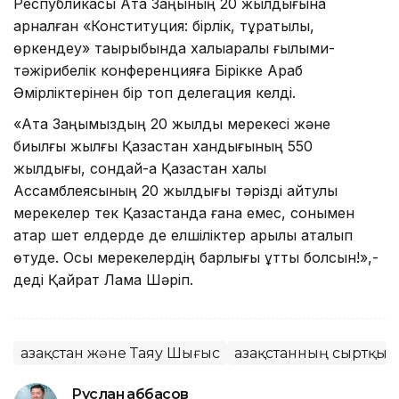
Республикасы Ата Заңының 20 жылдығына
арналған «Конституция: бірлік, тұрақтылық,
өркендеу» тақырыбында халықаралық ғылыми-
тәжірибелік конференцияға Бірікке Араб
Әмірліктерінен бір топ делегация келді.
«Ата Заңымыздың 20 жылдық мерекесі және
биылғы жылғы Қазақстан хандығының 550
жылдығы, сондай-ақ Қазақстан халқы
Ассамблеясының 20 жылдығы тәрізді айтулы
мерекелер тек Қазақстанда ғана емес, сонымен
қатар шет елдерде де елшіліктер арқылы аталып
өтуде. Осы мерекелердің барлығы құтты болсын!»,-
деді Қайрат Лама Шәріп.
Қазақстан және Таяу Шығыс
Қазақстанның сыртқы 
Руслан Ғаббасов