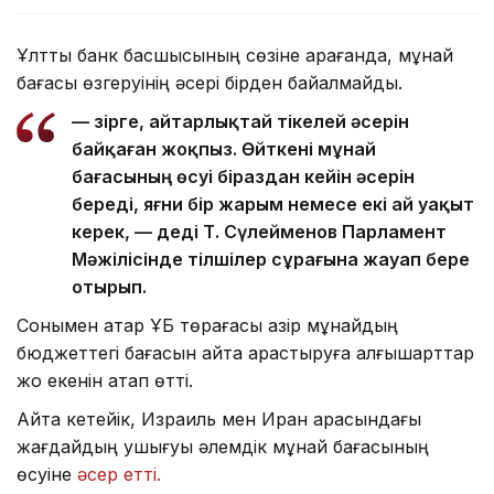
Ұлттық банк басшысының сөзіне қарағанда, мұнай
бағасы өзгеруінің әсері бірден байқалмайды.
— Әзірге, айтарлықтай тікелей әсерін
байқаған жоқпыз. Өйткені мұнай
бағасының өсуі біраздан кейін әсерін
береді, яғни бір жарым немесе екі ай уақыт
керек, — деді Т. Сүлейменов Парламент
Мәжілісінде тілшілер сұрағына жауап бере
отырып.
Сонымен қатар ҰБ төрағасы қазір мұнайдың
бюджеттегі бағасын қайта қарастыруға алғышарттар
жоқ екенін атап өтті.
Айта кетейік, Израиль мен Иран арасындағы
жағдайдың ушығуы әлемдік мұнай бағасының
өсуіне
әсер етті.