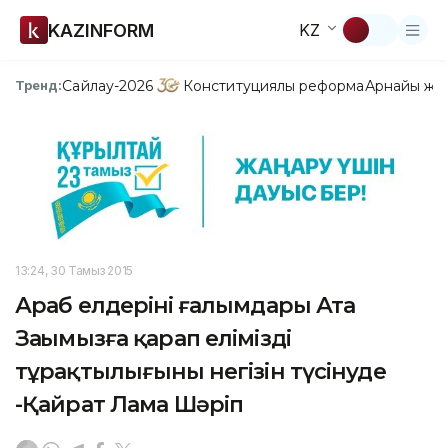
KAZINFORM
KZ
Сайлау-2026
Конституциялық реформа
Арнайы жо
Тренд:
13:24, 30 Тамыз 2015
Араб елдерінің ғалымдары Ата
Заңымызға қарап еліміздің
тұрақтылығының негізін түсінуде
-Қайрат Лама Шәріп