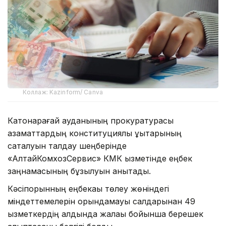
Коллаж: Kazinform/ Canva
Катонқарағай ауданының прокуратурасы
азаматтардың конституциялық құқықтарының
сақталуын талдау шеңберінде
«АлтайКомхозСервис» КМК қызметінде еңбек
заңнамасының бұзылуын анықтады.
Кәсіпорынның еңбекақы төлеу жөніндегі
міндеттемелерін орындамауы салдарынан 49
қызметкердің алдында жалақы бойынша берешек