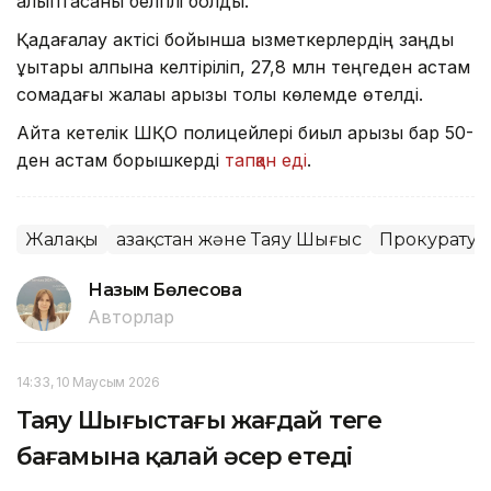
қалыптасқаны белгілі болды.
Қадағалау актісі бойынша қызметкерлердің заңды
құқықтары қалпына келтіріліп, 27,8 млн теңгеден астам
сомадағы жалақы қарызы толық көлемде өтелді.
Айта кетелік ШҚО полицейлері биыл қарызы бар 50-
ден астам борышкерді
тапқан еді
.
Жалақы
Қазақстан және Таяу Шығыс
Прокуратур
Назым Бөлесова
Авторлар
14:33, 10 Маусым 2026
Таяу Шығыстағы жағдай теңге
бағамына қалай әсер етеді