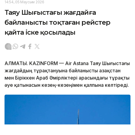
14:54, 05 Маусым 2026
Таяу Шығыстағы жағдайға
байланысты тоқтаған рейстер
қайта іске қосылады
АЛМАТЫ. KAZINFORM — Air Astana Таяу Шығыстағы
жағдайдың тұрақтануына байланысты Қазақстан
мен Біріккен Араб Әмірліктері арасындағы тұрақты
әуе қатынасын кезең-кезеңімен қалпына келтіреді.