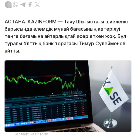
АСТАНА. KAZINFORM — Таяу Шығыстағы шиеленіс
барысында әлемдік мұнай бағасының көтерілуі
теңге бағамына айтарлықтай әсер еткен жоқ. Бұл
туралы Ұлттық банк төрағасы Тимур Сүлейменов
айтты.
Коллаж: Kazinform