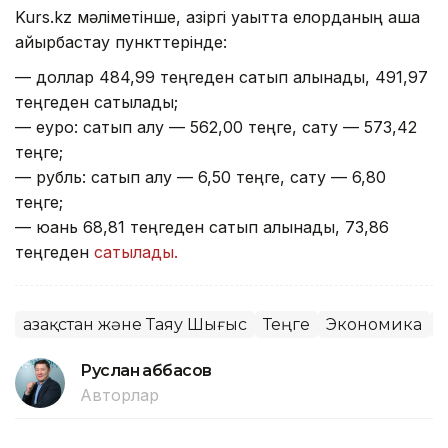
Kurs.kz мәліметінше, қазіргі уақытта елорданың ақша
айырбастау пункттерінде:
— доллар 484,99 теңгеден сатып алынады, 491,97
теңгеден сатылады;
— еуро: сатып алу — 562,00 теңге, сату — 573,42
теңге;
— рубль: сатып алу — 6,50 теңге, сату — 6,80
теңге;
— юань 68,81 теңгеден сатып алынады, 73,86
теңгеден
сатылады.
Қазақстан және Таяу Шығыс
Теңге
Экономика
Қ
Руслан Ғаббасов
Авторлар