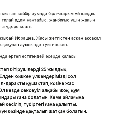
п қылған кейбір ауылда бірлі-жарым үй қалды.
ен талай адам нантабыс, жанбағыс үшін жақын
ға үдере көшті.
Қазыбай Ибрашев. Жасы жетпістен асқан ақсақал
асқақұлан ауылында туып-өскен.
нда ертегі естігендей әсерде қаласың.
еп бітірушілердің 25 жылдық
лден көшкен үлкендеріміздің сол
ал-дарақты құшақтап, көзіне жас
 Ол кезде сексеуіл алқабы жоқ, құм
рындары ғана болатын. Кеме айлағына
 кесіліп, түбіртегі ғана қалыпты.
 күн көзінде қақталып жатқан болатын.