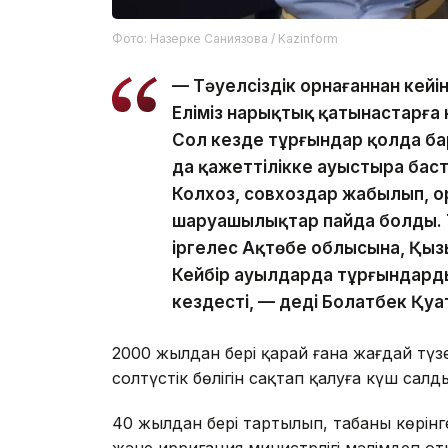
Фото: Назерке Саниязова / Kazinform
— Тәуелсіздік орнағаннан кейі
Еліміз нарықтық қатынастарға к
Сол кезде тұрғындар қолда ба
да қажеттілікке ауыстыра баст
Колхоз, совхоздар жабылып, о
шаруашылықтар пайда болды. Те
іргелес Ақтөбе облысына, Қыз
Кейбір ауылдарда тұрғындарды
кездесті, — деді Болатбек Қуа
2000 жылдан бері қарай ғана жағдай түзел
солтүстік бөлігін сақтап қалуға күш салд
40 жылдан бері тартылып, табаны көрінг