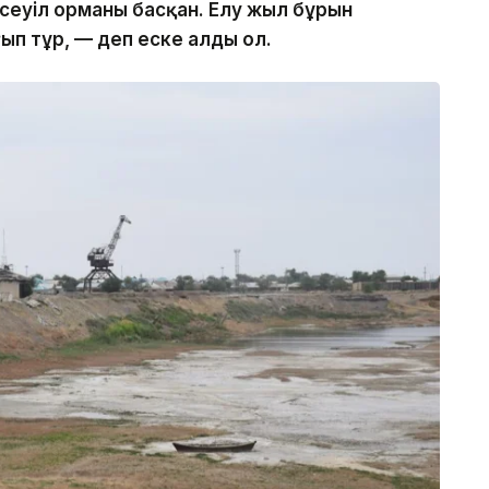
ексеуіл орманы басқан. Елу жыл бұрын
ғып тұр, — деп еске алды ол.