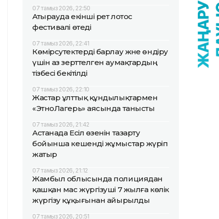
07 тамыз 2026, 22:50
Атырауда екінші рет лотос
фестивалі өтеді
07 тамыз 2026, 22:41
Көмірсутектерді барлау және өндіру
үшін аз зерттелген аумақтардың
тізбесі бекітілді
07 тамыз 2026, 22:10
Жастар ұлттық құндылықтармен
«ЭтноЛагерь» аясында танысты
07 тамыз 2026, 21:42
Астанада Есіл өзенін тазарту
бойынша кешенді жұмыстар жүріп
жатыр
07 тамыз 2026, 21:12
Жамбыл облысында полициядан
қашқан мас жүргізуші 7 жылға көлік
жүргізу құқығынан айырылды
07 тамыз 2026, 20:51