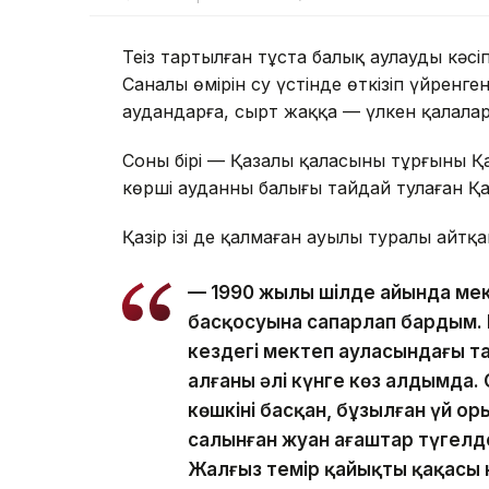
Теңіз тартылған тұста балық аулауды кәсі
Саналы өмірін су үстінде өткізіп үйренг
аудандарға, сырт жаққа — үлкен қалалар
Соның бірі — Қазалы қаласының тұрғыны 
көрші ауданның балығы тайдай тулаған Қ
Қазір ізі де қалмаған ауылы туралы айтқа
— 1990 жылы шілде айында мект
басқосуына сапарлап бардым. Е
кездегі мектеп ауласындағы т
алғаны әлі күнге көз алдымда.
көшкіні басқан, бұзылған үй о
салынған жуан ағаштар түгелдей
Жалғыз темір қайықтың қаңқасы