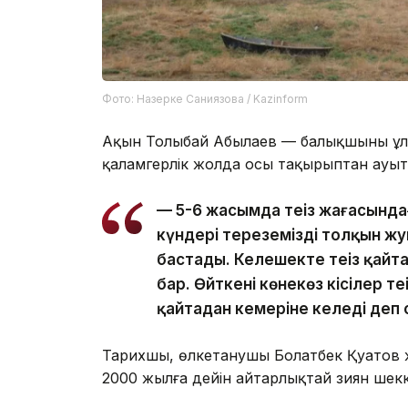
Фото: Назерке Саниязова / Kazinform
Ақын Толыбай Абылаев — балықшының ұлы.
қаламгерлік жолда осы тақырыптан ауы
— 5-6 жасымда теңіз жағасынд
күндері тереземізді толқын ж
бастады. Келешекте теңіз қайт
бар. Өйткені көнекөз кісілер те
қайтадан кемеріне келеді деп 
Тарихшы, өлкетанушы Болатбек Қуатов ж
2000 жылға дейін айтарлықтай зиян шекке