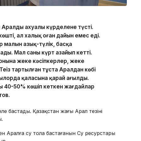
н Аралдың ахуалы күрделене түсті.
өшті, ал халық оған дайын емес еді.
р малын азық-түлік, басқа
ады. Мал саны күрт азайып кетті.
рнына жеке кәсіпкерлер, жеке
ңіз тартылған тұста Аралдан көбі
ылорда қаласына қарай ағылды.
ң 40-50% көшіп кеткен жағдайлар
тов.
е бастады. Қазақстан жағы Арал теңзінің
ы.
ен Аралға су тола бастағанын Су ресурстары