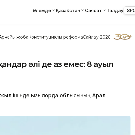
Әлемде
Қазақстан
Саясат
Талдау
SP
Арнайы жоба
Конституциялық реформа
Сайлау-2026
андар әлі де аз емес: 8 ауыл
жыл ішінде Қызылорда облысының Арал