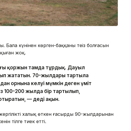
 Бала күнінен көрген-баққаны теңіз болғасын
тқыған жоқ.
ағы қоржын тамда тұрдық. Дауыл
уып жататын. 70-жылдары тартыла
адан орнына келуі мүмкін деген үміт
ңіз 100-200 жылда бір тартылып,
отыратын, — деді ақын.
ергілікті халық өткен ғасырдың 90-жылдарынан
нін тілге тиек етті.