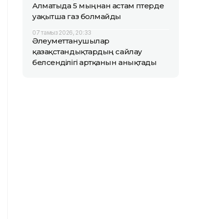
Алматыда 5 мыңнан астам пәтерде
уақытша газ болмайды
07 тамыз 2026, 20:33
Әлеуметтанушылар
қазақстандықтардың сайлау
белсенділігі артқанын анықтады