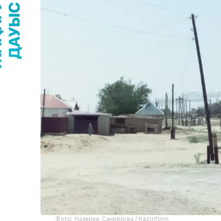
Фото: Назерке Саниязова / Kazinform