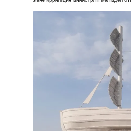
және ирригация министрлігі мәлімдеп о