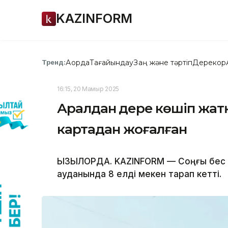
KAZINFORM
Ақорда
Тағайындау
Заң және тәртіп
Дерекқор
Тренд:
16:15, 20 Мамыр 2025
Аралдан үдере көшіп жатқ
картадан жоғалған
ҚЫЗЫЛОРДА. KAZINFORM — Соңғы бес 
ауданында 8 елді мекен тарап кетті.