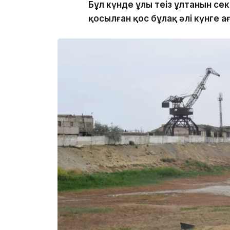
Бұл күнде ұлы теңіз ұлтанын с
қосылған қос бұлақ әлі күнге а