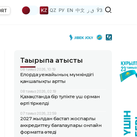
KZ
QZ
РУ
EN
中文
ق ز
ЎЗ
ORT
Тақырыпқа қатысты
08 тамыз 2026, 10:19
Елорда әуежайының мүмкіндігі
қаншалықты артты
08 тамыз 2026, 02:19
Қазақстанда бір тәулікте үш орман
өрті тіркелді
07 тамыз 2026, 22:59
2027 жылдан бастап жоспарлы
аккредиттеу бағалаулары онлайн
форматта өтеді