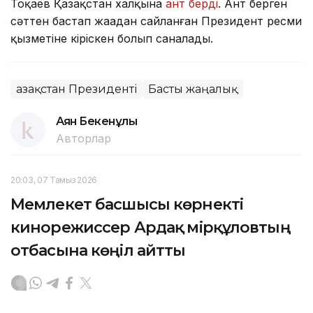
Тоқаев Қазақстан халқына
ант берді
. Ант берген
сәттен бастап жаңадан сайланған Президент ресми
қызметiне кiрiскен болып саналады.
Қазақстан Президенті
Басты жаңалық
Аян Бекенұлы
Авторлар
20:03, 07 Тамыз 2026
Мемлекет басшысы көрнекті
кинорежиссер Ардақ Әмірқұловтың
отбасына көңіл айтты