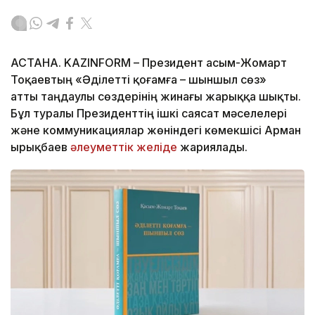
АСТАНА. KAZINFORM – Президент Қасым-Жомарт
Тоқаевтың «Әділетті қоғамға – шыншыл сөз»
атты таңдаулы сөздерінің жинағы жарыққа шықты.
Бұл туралы Президенттің ішкі саясат мәселелері
және коммуникациялар жөніндегі көмекшісі Арман
Қырықбаев
әлеуметтік желіде
жариялады.