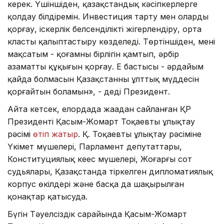
керек. Үшіншіден, қазақстандық кәсіпкерлерге
қолдау білдіремін. Инвестиция тарту мен оларды
қорғау, іскерлік белсенділікті жігерлендіру, орта
класты қалыптастыру көзделеді. Төртіншіден, менің
мақсатым - қоғамның бірлігін қамтып, әрбір
азаматтың құқығын қорғау. Ең бастысы - әрдайым
қайда болмасын Қазақстанның ұлттық мүддесін
қорғайтын боламын», - деді Президент.
Айта кетсек, елордада жаңадан сайланған ҚР
Президенті Қасым-Жомарт Тоқаевты ұлықтау
рәсімі
өтіп жатыр
. Қ. Тоқаевты ұлықтау рәсіміне
Үкімет мүшелері, Парламент депутаттары,
Конституциялық кеңес мүшелерi, Жоғарғы сот
судьялары, Қазақстанда тіркелген дипломатиялық
корпус өкілдері және басқа да шақырылған
қонақтар қатысуда.
Бүгін Тәуелсіздік сарайында Қасым-Жомарт