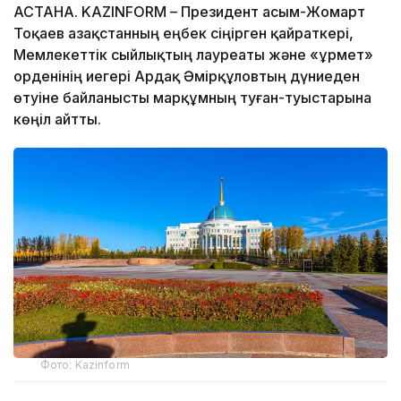
АСТАНА. KAZINFORM – Президент Қасым-Жомарт
Тоқаев Қазақстанның еңбек сіңірген қайраткері,
Мемлекеттік сыйлықтың лауреаты және «Құрмет»
орденінің иегері Ардақ Әмірқұловтың дүниеден
өтуіне байланысты марқұмның туған-туыстарына
көңіл айтты.
Фото: Kazinform