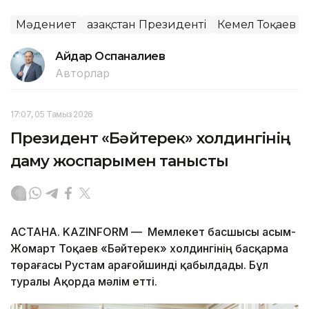
Мәдениет
Қазақстан Президенті
Кемел Тоқаев
Айдар Оспаналиев
Авторлар
17:07, 05 Тамыз 2026
Президент «Бәйтерек» холдингінің
даму жоспарымен танысты
АСТАНА. KAZINFORM — Мемлекет басшысы Қасым-
Жомарт Тоқаев «Бәйтерек» холдингінің басқарма
төрағасы Рустам Қарағойшинді қабылдады. Бұл
туралы Ақорда мәлім етті.