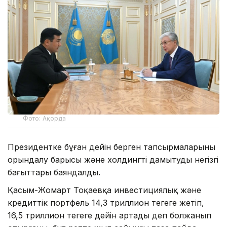
Фото: Ақорда
Президентке бұған дейін берген тапсырмаларының
орындалу барысы және холдингті дамытудың негізгі
бағыттары баяндалды.
Қасым-Жомарт Тоқаевқа инвестициялық және
кредиттік портфель 14,3 триллион теңгеге жетіп,
16,5 триллион теңгеге дейін артады деп болжанып