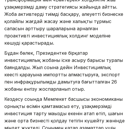
ұзақмерзімді даму стратегиясы жайында айтты.
Жоба активтерді тиімді басқару, әлеуетті бизнеске
қолайлы жағдай жасау және халықтың тұрмыс
сапасын арттыру шараларына арналған
проактивті инвестициялық холдинг моделіне
көшуді қарастырады.
Бұдан бөлек, Президентке бірқатар
инвестициялық жобаны іске асыру барысы туралы
баяндалды. Жыл соңына дейін Инвестициялық
кеңестің қарауына импортты алмастыруға, экспорт
пен инфрақұрылымды дамытуға бағытталған 26
жобаны енгізу жоспарланып отыр.
Кездесу соңында Мемлекет басшысы экономиканың
орнықты өсімін қамтамасыз ету, ұзақмерзімді
инвестиция тарту маңызды екенін атап өтіп, шағын
және орта бизнесті қолдау тетігін күшейту жөнінде
міндет жүктеді. Сонымен қатар азаматтар үшін