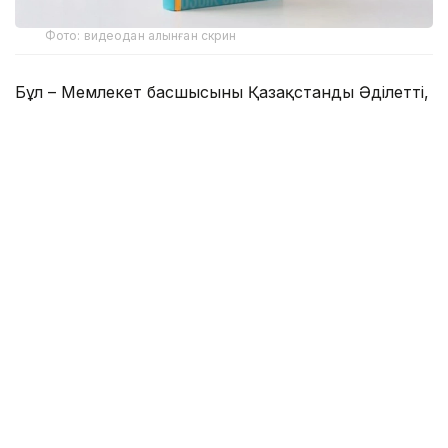
Фото: видеодан алынған скрин
Бұл – Мемлекет басшысының Қазақстанды Әділетті,
Қауіпсіз және Өркендеген елге айналдыруды
көздеген ұлы мұратының сөзбен көмкерілген
жиынтық бейнесі.
– Құрметті достар! Сөз қадірін түсінетін,
көкірегі ояу, зерделі қауымға айтар
жаңалығымыз бар. «Әділетті қоғамға –
шыншыл сөз» деген атпен Қазақстан
Республикасының Президенті Қасым-
Жомарт Кемелұлы Тоқаевтың таңдаулы
сөздерінің жинағы жарық көрді. Жинақ
болғанда, бұл – Мемлекет басшысының
Қазақстанды Әділетті, Қауіпсіз және
Өркендеген елге айналдыруды көздеген