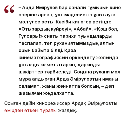
– Ардақ Әмірқұлов бар саналы ғұмырын кино
өнеріне арнап, ұлт мәдениетін ұлықтауға
мол үлес қосты. Кәсіби киногер ретінде
«Отырардың күйреуі», «Абай», «Қош бол,
Гүлсары!» сияқты тарихи туындыларды
таспалап, төл руханиятымыздың алтын
қорын байыта білді. Қазақ
кинематографиясын өркендету жолында
ұстаздық қызмет атқарып, дарынды
шәкірттер тәрбиеледі. Соңына рухани мол
мұра қалдырған Ардақ Әмірқұловтың иманы
саламат, жаны жәннатта болсын, – деп
жазылған жеделхатта.
Осыған дейін кинорежиссер Ардақ Әмірқұловтың
өмірден өткені туралы
жаздық.