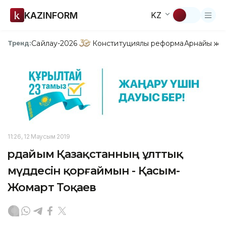
KAZINFORM
KZ
Сайлау-2026
Конституциялық реформа
Арнайы жо
Тренд:
11:26, 12 Маусым 2019
Әрдайым Қазақстанның ұлттық
мүддесін қорғаймын - Қасым-
Жомарт Тоқаев