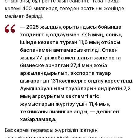
отырғаны, бұл ретте жыл сайынғы таза пайда
көлемі 400 миллиард теңгеден асатыны жөнінде
мәлімет берілді.
— 2025 жылдың қорытындысы бойынша
холдингтің қолдауымен 77,5 мың, соның
ішінде кезекте тұрған 11,6 мың отбасы
баспанамен қамтамасыз етілді. Өткен
жылы 77 ірі жоба мен шағын және орта
бизнеске арналған 27,4 мың жоба
қаржыландырылып, экспортқа тауар
шығаратын 131 кәсіпкерге қолдау көрсетілді.
Ауылшаруашылық тауарларын өндіретін 7,2
мың агроқұрылым көктемгі егіс
жұмыстарын жүргізу үшін 11,4 мың
техниканы лизингке алды, — делінген
хабарламада.
Басқарма төрағасы жүргізіліп жатқан
трансформация мен «Бәйтерек» холдингінің жаңа