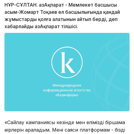
НҰР-СҰЛТАН. ҚазАқпарат - Мемлекет басшысы
Қасым-Жомарт Тоқаев ел басшылығында қандай
жұмыстарды қолға алатынын айтып берді, деп
хабарлайды ҚазАқпарат тілшісі.
«Сайлау кампаниясы кезінде мен еліміздің біршама
өңірлерін араладым. Менің саяси платформам - біздің