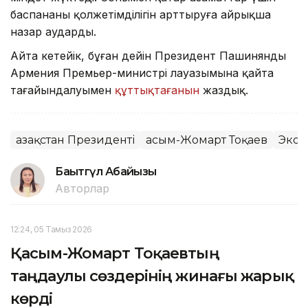
баспананың қолжетімділігін арттыруға айрықша
назар аударды.
Айта кетейік, бұған дейін Президент Пашинянды
Армения Премьер-министрі лауазымына қайта
тағайындалуымен
құттықтағанын
жаздық.
Қазақстан Президенті
Қасым-Жомарт Тоқаев
Экон
Бақытгүл Абайқызы
Авторлар
12:24, 05 Тамыз 2026
Қасым-Жомарт Тоқаевтың
таңдаулы сөздерінің жинағы жарық
көрді