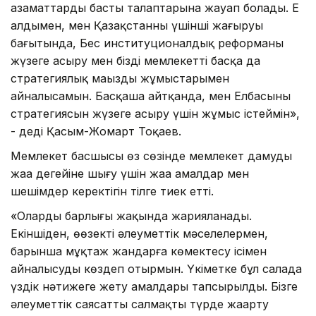
азаматтардың басты талаптарына жауап болады. Ең
алдымен, мен Қазақстанның үшінші жаңғыруы
бағытында, Бес институционалдық реформаны
жүзеге асыру мен біздің мемлекеттің басқа да
стратегиялық маңызды жұмыстарымен
айналысамын. Басқаша айтқанда, мен Елбасының
стратегиясын жүзеге асыру үшін жұмыс істеймін»,
- деді Қасым-Жомарт Тоқаев.
Мемлекет басшысы өз сөзінде мемлекет дамудың
жаңа деңгейіне шығу үшін жаңа амалдар мен
шешімдер керектігін тілге тиек етті.
«Олардың барлығы жақында жарияланады.
Екіншіден, өөзекті әлеуметтік мәселелермен,
барынша мұқтаж жандарға көмектесу ісімен
айналысуды көздеп отырмын. Үкіметке бұл салада
үздік нәтижеге жету амалдары тапсырылды. Бізге
әлеуметтік саясатты салмақты түрде жаңарту