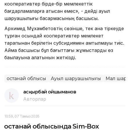
кооперативтер бірде-бір мемлекеттік
бағдарламаларға қатысқан емес», - дейді ауыл
шаруашылығы басқармасының басшысы.
Архимед Мұхамбетовтің сөзінше, тек қана тіркеуде
тұрған осындай кооперативтер мемлекет
тарапынан берілетін субсидиямен қамтылмауы тиіс.
Аймақ басшысы бұл бағыттағы жұмыстарды өз
бақылауына алатынын жеткізді.
Қостанай облысы
Ауыл шаруашылығы
Мал шар
Қасқырбай Қойшыманов
Авторлар
10:59, 07 Тамыз 2026
Қостанай облысында Sim-Box