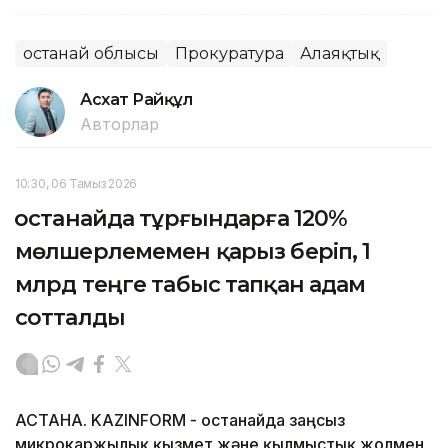
Қостанай облысы
Прокуратура
Алаяқтық
Асхат Райқұл
Авторлар
10:30, 06 Тамыз 2026
Қостанайда тұрғындарға 120%
мөлшерлемемен қарыз беріп, 1
млрд теңге табыс тапқан адам
сотталды
АСТАНА. KAZINFORM - Қостанайда заңсыз
микрокаржылық қызмет және қылмыстық жолмен