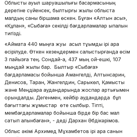
Облыстық ауыл шаруашылығы басқармасының
дерегіне сүйенсек, былтырғы жылы облыста
малдың саны біршама өскен. Бұған «Алтын асық»,
«Құлан», «Сыбаға» секілді бағдарламалар ықпалын
тигізді.
«Аймақта 440 мыңға жуық асыл тұқымды ірі қара
өсірілуде. Өткен кезеңдермен салыстырғанда өсім
3 пайызға тең. Сондай-ақ, 437 мың қой-ешкі, 107
мыңдай жылқы бар. Былтыр «Сыбаға»
бағдарламасы бойынша Амангелді, Алтынсарин,
Денисов, Таран, Жангелдин, Сарыкөл, Қамысты
және Меңдіқара аудандарында жоспар артығымен
орындалды. Дегенмен, кейбір аудандарда бұл
бағыттағы жұмыстар өте сылбыр. Тіпті,
мембағдарламалар бойынша бірде бір бас мал
сатып алынбаған», - деді Дархан Әбдікәрімов.
Облыс әкімі Архимед Мұхамбетов ірі қара санын