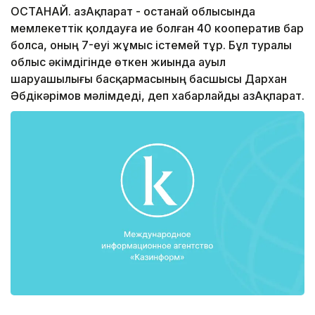
ҚОСТАНАЙ. ҚазАқпарат - Қостанай облысында
мемлекеттік қолдауға ие болған 40 кооператив бар
болса, оның 7-еуі жұмыс істемей тұр. Бұл туралы
облыс әкімдігінде өткен жиында ауыл
шаруашылығы басқармасының басшысы Дархан
Әбдікәрімов мәлімдеді, деп хабарлайды ҚазАқпарат.