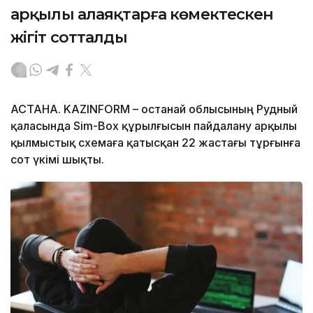
арқылы алаяқтарға көмектескен
жігіт сотталды
АСТАНА. KAZINFORM – Қостанай облысының Рудный
қаласында Sim-Box құрылғысын пайдалану арқылы
қылмыстық схемаға қатысқан 22 жастағы тұрғынға
сот үкімі шықты.