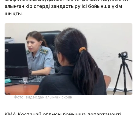
алынған кірістерді заңдастыру ісі бойынша үкім
шықты.
Фото: видеодан алынған скрин
ҚМА Қостанай облысы бойынша департаменті
жергілікті тұрғынның заңнамада көзделген
лицензиясыз мүлікті кепілге қойып қарыз беру