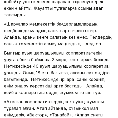
көбейту үшін кешенді шаралар әзірленуі керек
екенін айтты. Жауапты тұлғаларға осыны қадап
тапсырды.
«Шаруалар мемлекеттік бағдарламалардың
шеңберінде малдың санын арттырып отыр.
Алайда, арқаны кеңге салатын кез емес. Төлдердің
санын төмендетіп алмау маңызды», - деді ол.
Былтыр ауыл шаруашылығы копперативтерін
құруға облыс бойынша 2 млрд теңге қаржы бөлінді.
Нәтижесінде 40 ауыл шаруашылығы кооперативі
құрылды. Оның 18 етті бағытта, қалғаны сүт өндірісі
бағытында. Нәтижесінде, ірі қара саны көбейіп,
өнім өндіру көрсеткіші арта бастады. Алайда,
кейбір кооперативтердің жұмысы тоқтап тұр.
«Аталған кооперативтердің жетеуінің жұмысы
тұралап қалған. Атап айтқанда, «Ұзынкөл мал
өнімдері», «Вектор», «Танабай», «Ұлпа» сияқты