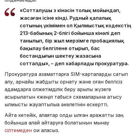
«Сотталушы өз кінәсін толық мойындап,
жасаған ісіне өкінді. Рудный қалалық
сотының үкімімен ол Қылмыстық кодекстің
213-бабының 2-бөлігі бойынша кінәлі деп
танылып, бір жыл мерзімге пробациялық
бақылау белгілене отырып, бас
бостандығын шектеу жазасына
сотталды», – деп хабарлады прокуратура.
Прокуратура азаматтарға SIM-карталарды сатып
алу, арнайы жабдықты орнату және оған белгісіз
адамдарға қолжетімділік беру арқылы жүзеге
асырылатын «жеңіл табыс» схемаларына қатысу
қылмыстық жауаптылыққа әкелетінін ескертті.
Айта кетейік, алаяқтар қолды қылған қаражатты заң
бойынша қалай қайтаруға болатынын мынау
сілтемеден
оқи аласыз.