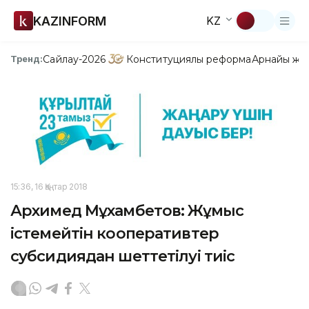
KAZINFORM
KZ
Сайлау-2026
Конституциялық реформа
Арнайы жо
Тренд:
15:36, 16 Қаңтар 2018
Архимед Мұхамбетов: Жұмыс
істемейтін кооперативтер
субсидиядан шеттетілуі тиіс