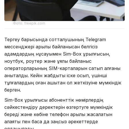
Фото: freepik.com
Тергеу барысында сотталушының Telegram
мессенджері арқылы байланысқан белгісіз
адамдардың нұсқауымен Sim-Box құрылғысын,
ноутбук, роутер және ұялы байланыс
операторларының SIM-карталарын сатып алғаны
анықталды. Кейін жабдықты іске қосып, үшінші
тұлғалардың оған қашықтан қол жеткізуіне мүмкіндік
берген.
Sim-Box құрылғысы абоненттік нөмірлердің
сәйкестендіру деректерін өзгертуге мүмкіндік
береді және көбіне телефон арқылы жасалатын
алаяқтық пен басқа да заңсыз әрекеттерде
қолданылады.