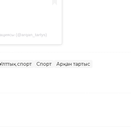
циясы (@arqan_tartys)
Ұлттық спорт
Спорт
Арқан тартыс