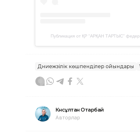
Публикация от ҚР “АРҚАН ТАРТЫС” федера
Дүниежүзілік көшпенділер ойындары
Күнсұлтан Отарбай
Авторлар