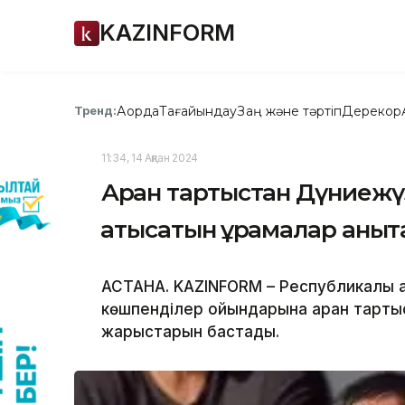
KAZINFORM
Ақорда
Тағайындау
Заң және тәртіп
Дерекқор
Тренд:
11:34, 14 Ақпан 2024
Арқан тартыстан Дүниежү
қатысатын құрамалар анық
АСТАНА. KAZINFORM – Республикалық а
көшпенділер ойындарына арқан тарты
жарыстарын бастады.