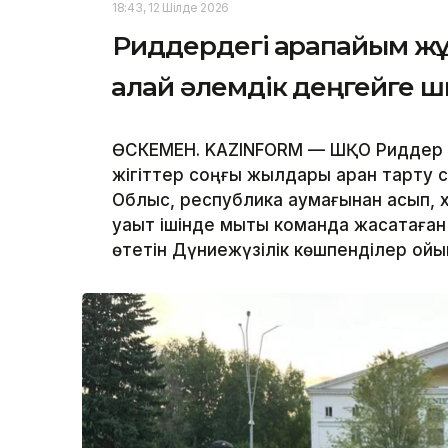
18:43, 12 Шілде 2026
Риддердегі қарапайым ж
қалай әлемдік деңгейге ш
ӨСКЕМЕН. KAZINFORM — ШҚО Риддер қ
жігіттер соңғы жылдары арқан тарту с
Облыс, республика аумағынан асып, 
уақыт ішінде мықты команда жасақтағ
өтетін Дүниежүзілік көшпенділер ой