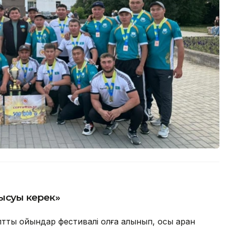
ғысуы керек»
тық ойындар фестивалі қолға алынып, осы арқан