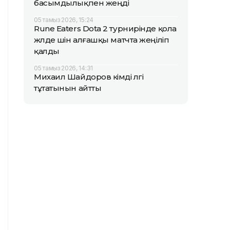
басымдылықпен жеңді
05 тамыз 2026, 15:24
Rune Eaters Dota 2 турнирінде қола
жүлде үшін алғашқы матчта жеңіліп
қалды
05 тамыз 2026, 14:31
Михаил Шайдоров кімді үлгі
тұтатынын айтты