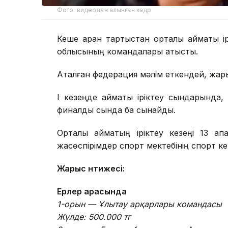
Фото: видеодан алынған кадр
Кеше арқан тартыстан орталық аймақтық 
облысының командалары қатысты.
Аталған федерация мәлім еткендей, жары
І кезеңде аймақтық іріктеу сындарында
финалдық сында бақ сынайды.
Орталық аймақтың іріктеу кезеңі 13 а
жасөспірімдер спорт мектебінің спорт ке
Жарыс нәтижесі:
Ерлер арасында
1-орын — Ұлытау арқарлары командасы
Жүлде: 500.000 тг