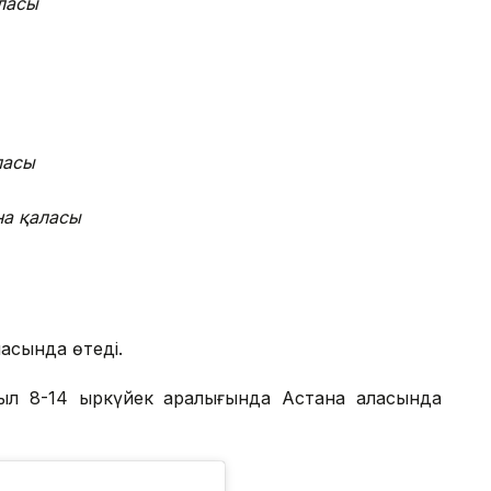
аласы
ласы
на қаласы
ласында өтеді.
ыл 8-14 қыркүйек аралығында Астана қаласында