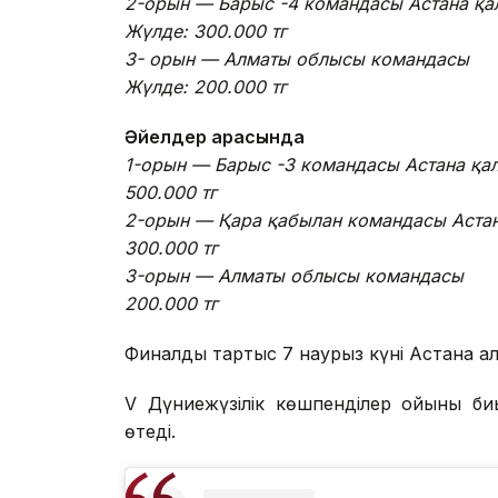
2-орын — Барыс -4 командасы Астана қ
Жүлде: 300.000 тг
3- орын — Алматы облысы командасы
Жүлде: 200.000 тг
Әйелдер арасында
1-орын — Барыс -3 командасы Астана қа
500.000 тг
2-орын — Қара қабылан командасы Аста
300.000 тг
3-орын — Алматы облысы командасы
200.000 тг
Финалдық тартыс 7 наурыз күні Астана қа
V Дүниежүзілік көшпенділер ойыны би
өтеді.