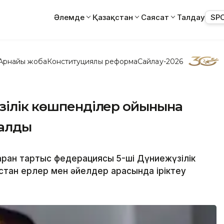
Әлемде
Қазақстан
Саясат
Талдау
SP
Арнайы жоба
Конституциялық реформа
Сайлау-2026
зілік көшпенділер ойынына
талды
рқан тартыс федерациясы 5-ші Дүниежүзілік
стан ерлер мен әйелдер арасында іріктеу