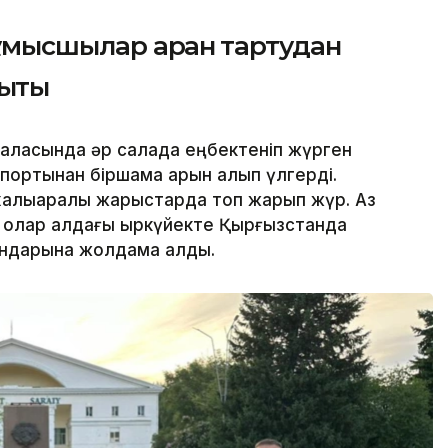
ұмысшылар арқан тартудан
ықты
аласында әр салада еңбектеніп жүрген
портынан біршама қарқын алып үлгерді.
халықаралық жарыстарда топ жарып жүр. Аз
ан олар алдағы қыркүйекте Қырғызстанда
ындарына жолдама алды.