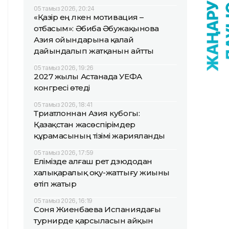
05 тамыз 2026, 20:24
«Қазір ең үлкен мотивация –
отбасым»: Әбиба Әбужақынова
Азия ойындарына қалай
дайындалып жатқанын айтты
05 тамыз 2026, 19:26
2027 жылы Астанада УЕФА
конгресі өтеді
05 тамыз 2026, 18:41
Триатлоннан Азия кубогы:
Қазақстан жасөспірімдер
құрамасының тізімі жарияланды
05 тамыз 2026, 17:59
Елімізде алғаш рет дзюдодан
халықаралық оқу-жаттығу жиыны
өтіп жатыр
05 тамыз 2026, 16:19
Соня Жиенбаева Испаниядағы
турнирде қарсыласын айқын