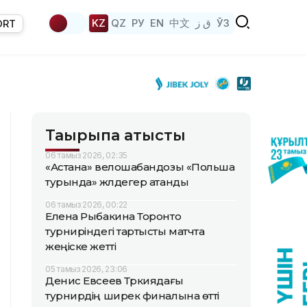
KZ
QZ
РУ
EN
中文
ق ز
ЎЗ
ORT
Тақырыпқа қатысты
06 тамыз 2026, 02:35
«Астана» велошабандозы «Польша
турында» жүлдегер атанды
06 тамыз 2026, 00:22
Елена Рыбакина Торонто
турниріндегі тартысты матчта
жеңіске жетті
05 тамыз 2026, 23:06
Денис Евсеев Түркиядағы
турнирдің ширек финалына өтті