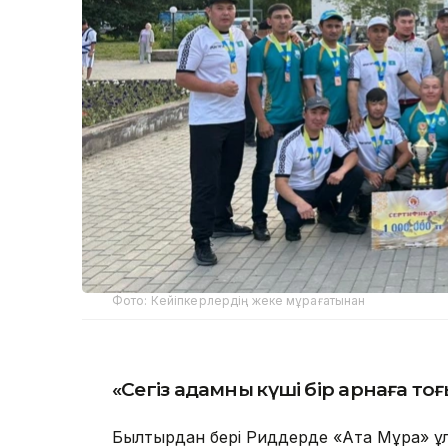
Фото: Кейіпкерлердің жеке мұрағатынан
«Сегіз адамның күші бір арнаға то
Былтырдан бері Риддерде «Ата Мұра» ұлт