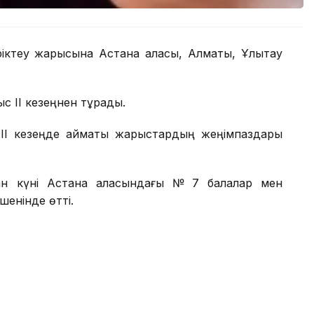
іріктеу жарысына Астана қаласы, Алматы, Ұлытау
с ІІ кезеңнен тұрады.
, ІІ кезеңде аймақтық жарыстардың жеңімпаздары
қпан күні Астана қаласындағы № 7 балалар мен
шенінде өтті.