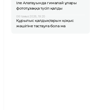
Іле Алатауында гималай ұлары
фототұзаққа түсіп қалды
06 тамыз 2026, 19:20
Құрылыс қалдықтарын қоқыс
жәшігіне тастауға бола ма