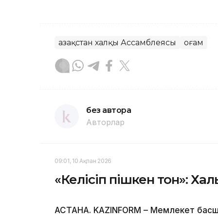
Қазақстан халқы Ассамблеясы
Қоғам
без автора
Авторлар
09:01, 10 Ақпан 2026
«Келісіп пішкен тон»: Хал
АСТАНА. KAZINFORM – Мемлекет басш