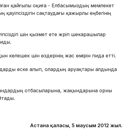
лған қайғылы оқиға - Елбасымыздың мемлекет
қауіпсіздігін сақтаудағы қажырлы еңбегінің
псіздігі үшін қызмет ете жүріп шекарашылар
қиды.
н келешек үшін өздерінің жас өмірін пида етті.
ғандарды еске алып, олардың аруақтары алдында
қандардың отбасыларына, жақындарына орны
йтады.
Астана қаласы,
5
маусым
2012
жыл.