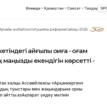
Әлемде
Қазақстан
Саясат
Талдау
SP
Арнайы жоба
Конституциялық реформа
Сайлау-2026
тіндегі қайғылы оқиға - қоғам
ың маңызды екендігін көрсетті -
қстан халқы Ассамблеясы «Арқанкерген»
рдың туыстары мен жақындарына орны
 айтты.ҚазАқпарат үндеу мәтінін