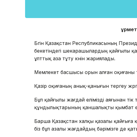
Құрме
Бүгін Қазақстан Республикасының Прези
бекетіндегі шекарашылардың қайғылы қ
ұлттық аза тұту күнін жариялады.
Мемлекет басшысы орын алған оқиғаны т
Қазір оқиғаның анық-қанығын тергеу жүргі
Бұл қайғылы жағдай елімізді аяғынан тік 
құндылықтарының қаншалықты қымбат еке
Барша Қазақстан халқы қазалы қайғыға 
біз бұл азалы жағдайдың бәрімізге де қаты