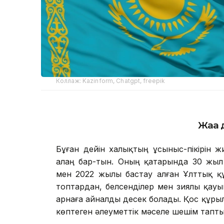
Коллаж: Kazinform, Chatgpt, freepik
Жаңа 
Бұған дейін халықтың ұсыныс-пікірін 
алаң бар-тын. Оның қатарында 30 жыл
мен 2022 жылы бастау алған Ұлттық құры
топтардан, белсенділер мен зиялы қауымд
арнаға айналды десек болады. Қос құры
көптеген әлеуметтік мәселе шешім тапты