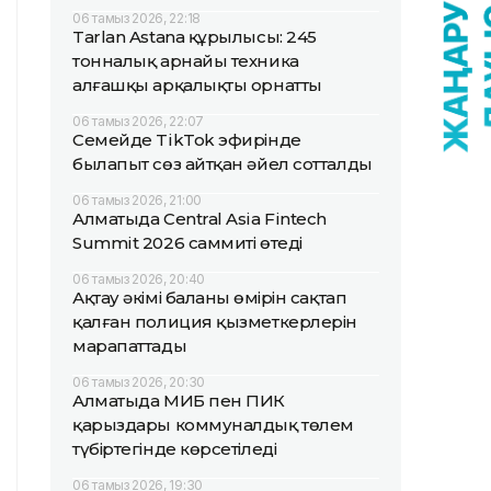
06 тамыз 2026, 22:18
Tarlan Astana құрылысы: 245
тонналық арнайы техника
алғашқы арқалықты орнатты
06 тамыз 2026, 22:07
Семейде TikTok эфирінде
былапыт сөз айтқан әйел сотталды
06 тамыз 2026, 21:00
Алматыда Central Asia Fintech
Summit 2026 саммиті өтеді
06 тамыз 2026, 20:40
Ақтау әкімі баланың өмірін сақтап
қалған полиция қызметкерлерін
марапаттады
06 тамыз 2026, 20:30
Алматыда МИБ пен ПИК
қарыздары коммуналдық төлем
түбіртегінде көрсетіледі
06 тамыз 2026, 19:30