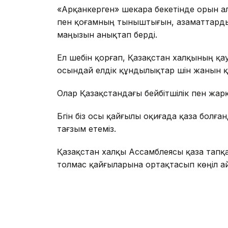
«Арқанкерген» шекара бекетінде орын а
пен қоғамның тыныштығын, азаматтардың 
маңызын анықтап берді.
Ел шебін қорғап, Қазақстан халқының қауі
осындай елдік құндылықтар үшін жанын 
Олар Қазақстандағы бейбітшілік пен жарқы
Бүгін біз осы қайғылы оқиғада қаза бол
тағзым етеміз.
Қазақстан халқы Ассамблеясы қаза тап
толмас қайғыларына ортақтасып көңіл а