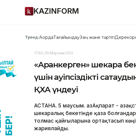
KAZINFORM
Ақорда
Тағайындау
Заң және тәртіп
Дерекқор
Тренд:
17:50, 05 Маусым 2012
«Арқанкерген» шекара беке
үшін қауіпсіздікті сақтауд
ҚХА үндеуі
АСТАНА. 5 маусым. ҚазАқпарат - Қаза
шекаралық бекетінде қаза болғанда
толмас қайғыларына ортақтасып көңіл
жариялайды.