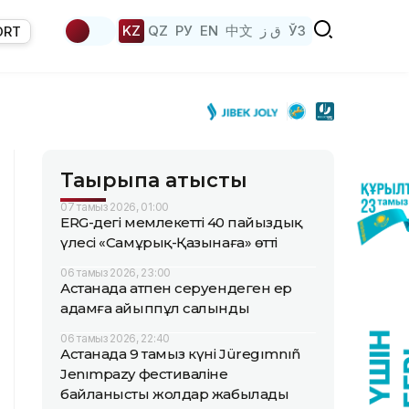
KZ
QZ
РУ
EN
中文
ق ز
ЎЗ
ORT
Тақырыпқа қатысты
07 тамыз 2026, 01:00
ERG-дегі мемлекеттің 40 пайыздық
үлесі «Самұрық-Қазынаға» өтті
06 тамыз 2026, 23:00
Астанада атпен серуендеген ер
адамға айыппұл салынды
06 тамыз 2026, 22:40
Астанада 9 тамыз күні Jüregımnıñ
Jenımpazy фестиваліне
байланысты жолдар жабылады