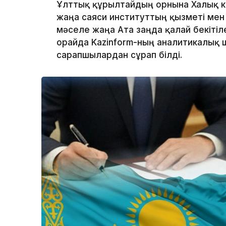
Ұлттық құрылтайдың орнына Халық ке
жаңа саяси институттың қызметі мен
мәселе жаңа Ата заңда қалай бекітіле
орайда Kazinform-ның аналитикалық
сарапшылардан сұрап білді.