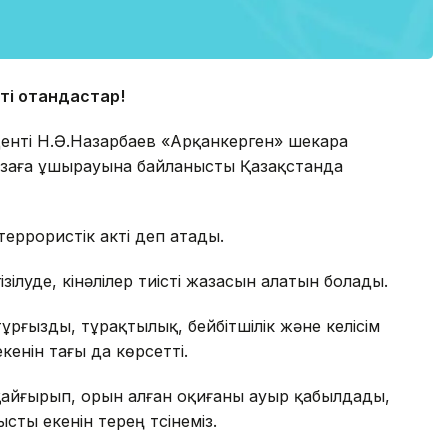
тті отандастар
!
денті Н.Ә.Назарбаев «Арқанкерген» шекара
азаға ұшырауына байланысты Қазақстанда
еррористік акті деп атады.
зілуде, кінәлілер тиісті жазасын алатын болады.
тұрғызды, тұрақтылық, бейбітшілік және келісім
нін тағы да көрсетті.
қайғырып, орын алған оқиғаны ауыр қабылдады,
сты екенін терең түсінеміз.