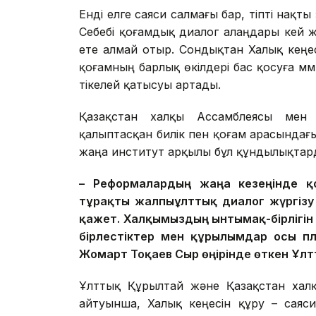
Енді елге саяси салмағы бар, тіпті нақты
Себебі қоғамдық диалог алаңдары кей 
ете алмай отыр. Сондықтан Халық кеңе
қоғамның барлық өкілдері бас қосуға мүм
тікелей қатысуы артады.
Қазақстан халқы Ассамблеясы мен
қалыптасқан билік пен қоғам арасын­дағ
жаңа институт арқылы бұл құндылықтарды
– Реформалардың жаңа кезеңінде қ
тұрақты жалпыұлттық диалог жүргізу
қажет. Халқымыздың ынтымақ-бірлігін 
бірлестіктер мен құрылымдар осы пла
Жомарт Тоқаев Сыр өңірінде өткен Ұл
Ұлттық Құрылтай және Қазақстан хал
айтуынша, Халық кеңесін құру – саяси