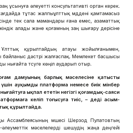
 заң ұсынуға әлеуетті консультативті орган керек.
жағдайда тұтас жалпыұлттық мүддені қамтамасыз
сінде тек сала мамандары ғана емес, азаматтық
кіндік алады және қоғамның заң шығару үдерісіне
 Ұлттық құрылтайдың атауы жойылғанымен,
ы байланыс дәстүрі жалғаспақ. Мемлекет басшысы
 нығайта түсуге көңіл аударып отыр.
оғам дамуының барлық мәселесіне қатысты
 үшін ауқымды платформа немесе биік мінбер
нығайтуға ықпал ететін негізгі қоғамдық-саяси
тформаға келіп тоғысуға тиіс, – деді Қасым-
ттық құрылтайда.
қы Ассамблеясының мүшесі Шерзод Пулатовтың
-әлеуметтік мәселелерді шешудің жаңа деңгейі