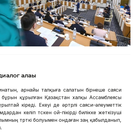
диалог алаңы
жинатын, арнайы талқыға салатын бірнеше саяси
 бұрын құрылған Қазақстан халқы Ассамблеясы
лтай кіреді. Екеуі де әртүрлі саяси-әлеуметтік
ардан келіп түскен ой-пікірді билікке жеткізуші
лымның түрткі болуымен ондаған заң қабылданып,
.