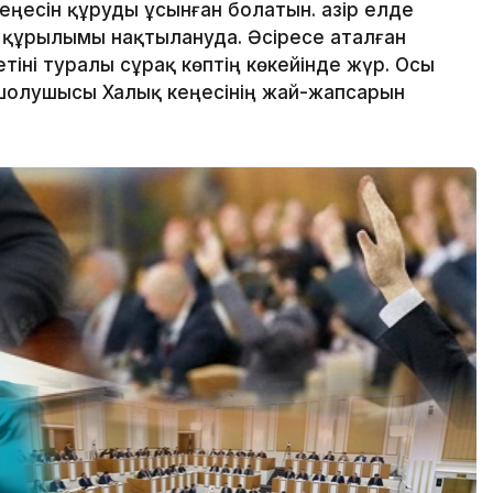
ңесін құруды ұсынған болатын. Қазір елде
 құрылымы нақтылануда. Әсіресе аталған
тіні туралы сұрақ көптің көкейінде жүр. Осы
 шолушысы Халық кеңесінің жай-жапсарын