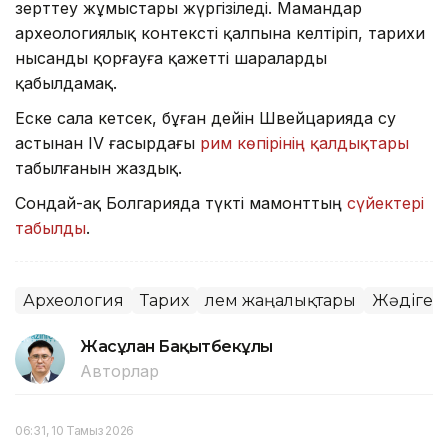
зерттеу жұмыстары жүргізіледі. Мамандар
археологиялық контексті қалпына келтіріп, тарихи
нысанды қорғауға қажетті шараларды
қабылдамақ.
Еске сала кетсек, бұған дейін Швейцарияда су
астынан IV ғасырдағы
рим көпірінің қалдықтары
табылғанын жаздық.
Сондай-ақ Болгарияда түкті мамонттың
сүйектері
табылды
.
Археология
Тарих
Әлем жаңалықтары
Жәдігер
Жасұлан Бақытбекұлы
Авторлар
06:31, 10 Тамыз 2026