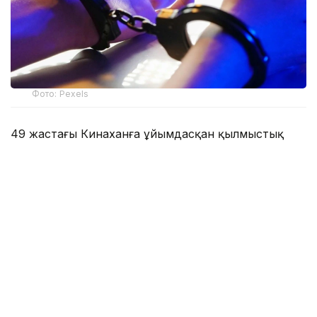
Фото: Pexels
49 жастағы Кинаханға ұйымдасқан қылмыстық
топты басқару, кісі өлтіру және есірткінің заңсыз
айналымына қатысу бойынша айып тағылды.
Ол жексенбі күні Ирландия үкіметінің ұшағымен
Дубайдан жеткізілді. Кинахан БАӘ-де шамамен он
жыл тұрған және сәуір айында Ирландия билігінің
ордері бойынша ұсталған. Оны сотқа жеткізу
кезінде қарулы полиция мен басқа да қауіпсіздік
қызметтері жұмылдырылды.
Сотта Кинахан өзіне тағылған айыптарды