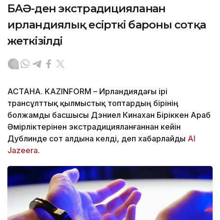
БАӘ-ден экстрадицияланған
ирландиялық есірткі бароны сотқа
жеткізілді
АСТАНА. KAZINFORM – Ирландиядағы ірі
трансұлттық қылмыстық топтардың бірінің
болжамды басшысы Дэниел Кинахан Біріккен Араб
Әмірліктерінен экстрадицияланғаннан кейін
Дублинде сот алдына келді, деп хабарлайды
Al
Jazeera
.