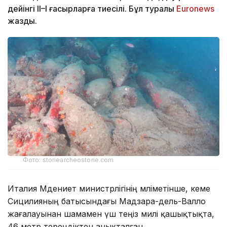
дейінгі II–I ғасырларға тиесілі. Бұл туралы
Еuronews
жазды.
Фото: storiearcheostorie.com
Италия Мәдениет министрлігінің мәліметінше, кеме
Сицилияның батысындағы Мадзара-дель-Валло
жағалауынан шамамен үш теңіз милі қашықтықта,
46 метр тереңдіктен анықталған.