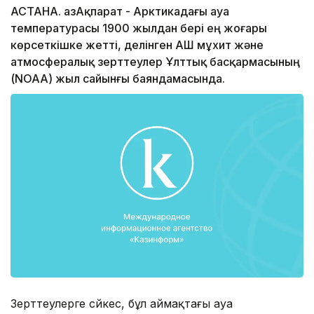
АСТАНА. ҚазАқпарат - Арктикадағы ауа
температурасы 1900 жылдан бері ең жоғары
көрсеткішке жетті, делінген АҚШ мұхит және
атмосфералық зерттеулер Ұлттық басқармасының
(NOAA) жыл сайынғы баяндамасында.
Зерттеулерге сәйкес, бұл аймақтағы ауа