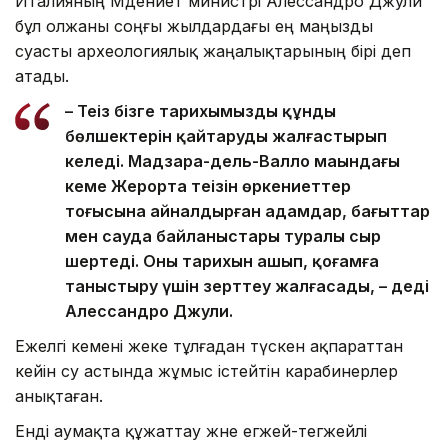
Италияның Мәдениет министрі Алессандро Джули
бұл олжаны соңғы жылдардағы ең маңызды
суасты археологиялық жаңалықтарының бірі деп
атады.
– Теңіз бізге тарихымыздың құнды
бөлшектерін қайтаруды жалғастырып
келеді. Мадзара-дель-Валло маңындағы
кеме Жерорта теңізін өркениеттер
тоғысына айналдырған адамдар, бағыттар
мен сауда байланыстары туралы сыр
шертеді. Оның тарихын ашып, қоғамға
таныстыру үшін зерттеу жалғасады, – деді
Алессандро Джули.
Ежелгі кемені жеке тұлғадан түскен ақпараттан
кейін су астында жұмыс істейтін карабинерлер
анықтаған.
Енді аумақта құжаттау және егжей-тегжейлі