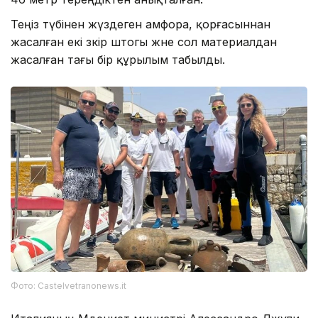
Теңіз түбінен жүздеген амфора, қорғасыннан
жасалған екі зәкір штогы және сол материалдан
жасалған тағы бір құрылым табылды.
Фото: Castelvetranonews.it