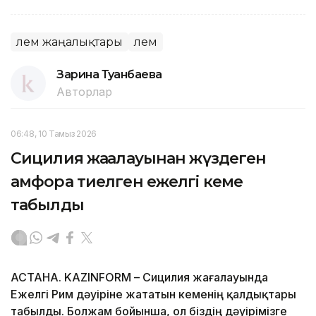
Әлем жаңалықтары
Әлем
Зарина Туғанбаева
Авторлар
06:48, 10 Тамыз 2026
Сицилия жағалауынан жүздеген
амфора тиелген ежелгі кеме
табылды
АСТАНА. KAZINFORM – Сицилия жағалауында
Ежелгі Рим дәуіріне жататын кеменің қалдықтары
табылды. Болжам бойынша, ол біздің дәуірімізге