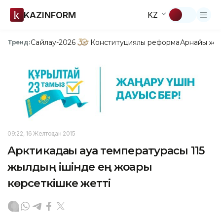
KAZINFORM
KZ
Сайлау-2026
Конституциялық реформа
Арнайы жо
Тренд:
09:22, 16 Желтоқсан 2015
Арктикадағы ауа температурасы 115
жылдың ішінде ең жоғары
көрсеткішке жетті