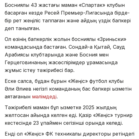
Босниялық 43 жастағы маман «Спартак» клубын
басқарған кезде Ресей Премьер-Лигасында бірде-
бір рет жеңіліс таппаған және айдың үздік бапкері
деп танылған.
Ол өзінің бапкерлік жолын босниялық «Зриньски»
командасында бастаған. Сондай-ақ Қытай, Сауд
Арабиясы клубтарында және Босния мен
Герцеговинаның жасөспірімдер құрамасында
жұмыс істеу тәжірибесі бар.
Еске салсақ, бұдан бұрын «Жеңіс» футбол клубы
Әли Әлиев негізгі команданың бас бапкері қызметін
аяқтағанын
мәлімдеді
.
Тәжірибелі маман бұл қызметке 2025 жылдың
желтоқсан айында келген еді. Қазір «Жеңіс» турнир
кестесінде 23 ұпаймен сегізінші орында келеді.
Енді ол «Жеңіс» ФК техникалық директоры ретіндегі