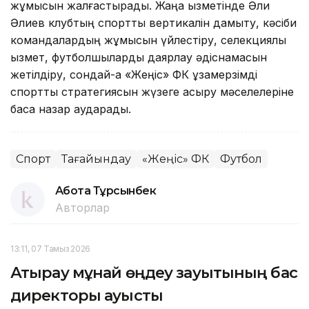
жұмысын жалғастырады. Жаңа қызметінде Әли
Әлиев клубтың спорттық вертикалін дамыту, кәсіби
командалардың жұмысын үйлестіру, селекциялық
қызмет, футболшыларды даярлау әдіснамасын
жетілдіру, сондай-ақ «Жеңіс» ФК ұзақмерзімді
спорттық стратегиясын жүзеге асыру мәселелеріне
баса назар аударады.
Спорт
Тағайындау
«Жеңіс» ФК
Футбол
Ақбота Тұрсынбек
Авторлар
13:11, 07 Тамыз 2026
Атырау мұнай өңдеу зауытының бас
директоры ауысты