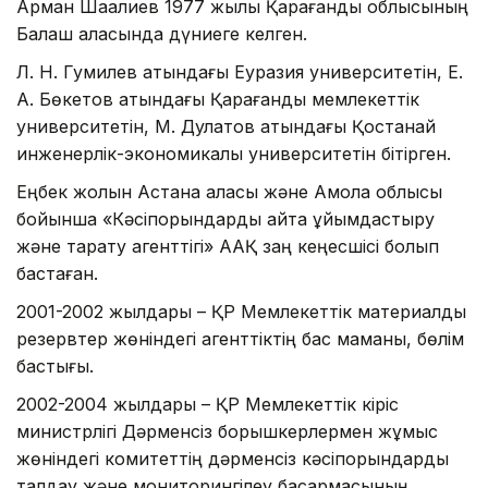
Арман Шаққалиев 1977 жылы Қарағанды облысының
Балқаш қаласында дүниеге келген.
Л. Н. Гумилев атындағы Еуразия университетін, Е.
А. Бөкетов атындағы Қарағанды мемлекеттік
университетін, М. Дулатов атындағы Қостанай
инженерлік-экономикалық университетін бітірген.
Еңбек жолын Астана қаласы және Ақмола облысы
бойынша «Кәсіпорындарды қайта ұйымдастыру
және тарату агенттігі» ААҚ заң кеңесшісі болып
бастаған.
2001-2002 жылдары – ҚР Мемлекеттік материалдық
резервтер жөніндегі агенттіктің бас маманы, бөлім
бастығы.
2002-2004 жылдары – ҚР Мемлекеттік кіріс
министрлігі Дәрменсіз борышкерлермен жұмыс
жөніндегі комитеттің дәрменсіз кәсіпорындарды
талдау және мониторингілеу басқармасының