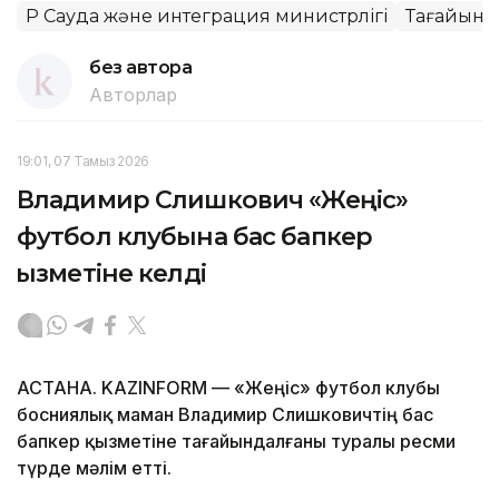
ҚР Сауда және интеграция министрлігі
Тағайынд
без автора
Авторлар
19:01, 07 Тамыз 2026
Владимир Слишкович «Жеңіс»
футбол клубына бас бапкер
қызметіне келді
АСТАНА. KAZINFORM — «Жеңіс» футбол клубы
босниялық маман Владимир Слишковичтің бас
бапкер қызметіне тағайындалғаны туралы ресми
түрде мәлім етті.