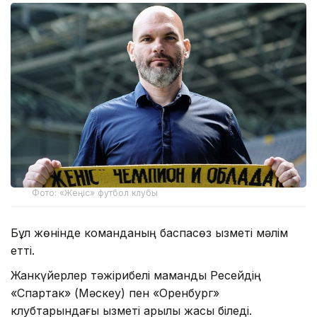
Фото: «Жеңіс» футбол клубы
Бұл жөнінде команданың баспасөз қызметі мәлім
етті.
Жанкүйерлер тәжірибелі маманды Ресейдің
«Спартак» (Мәскеу) пен «Оренбург»
клубтарындағы қызметі арқылы жақсы біледі.