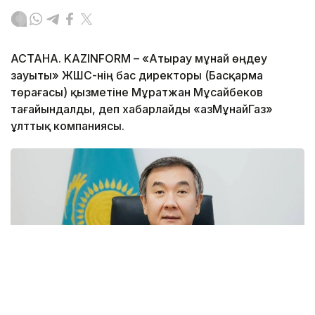
АСТАНА. KAZINFORM – «Атырау мұнай өңдеу
зауыты» ЖШС-нің бас директоры (Басқарма
төрағасы) қызметіне Мұратжан Мұсайбеков
тағайындалды, деп хабарлайды «ҚазМұнайГаз»
ұлттық компаниясы.