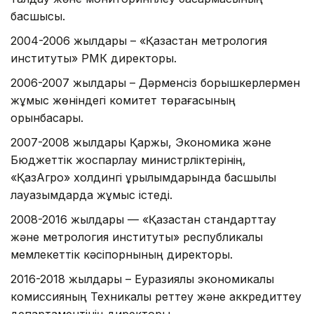
басшысы.
2004-2006 жылдары – «Қазақстан метрология
институты» РМК директоры.
2006-2007 жылдары – Дәрменсіз борышкерлермен
жұмыс жөніндегі комитет төрағасының
орынбасары.
2007-2008 жылдары Қаржы, Экономика және
Бюджеттік жоспарлау министрліктерінің,
«ҚазАгро» холдингі құрылымдарында басшылық
лауазымдарда жұмыс істеді.
2008-2016 жылдары — «Қазақстан стандарттау
және метрология институты» республикалық
мемлекеттік кәсіпорнының директоры.
2016-2018 жылдары – Еуразиялық экономикалық
комиссияның Техникалық реттеу және аккредиттеу