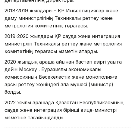
департаментінің директоры.
2018-2019 жылдары – ҚР Инвестициялар және
даму министрлігінің Техникалық реттеу және
метрология комитетінің төрағасы.
2019-2020 жылдары ҚР сауда және интеграция
министрлігі Техникалық реттеу және метрология
комитетінің төрағасы қызметін атқарды.
2020 жылдың қараша айынан бастап қазіргі уақытқа
дейін Мәскеу қ. Еуразиялық экономикалық
комиссияның Бәсекелестік және монополияға
қарсы реттеу жөніндегі алқа мүшесі (министр)
болды.
2022 жылы қарашада Қазақстан Республикасының
сауда және интеграция бірінші вице-министрі
қызметіне тағайындалды.