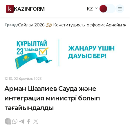
KAZINFORM
KZ
Сайлау-2026
Конституциялық реформа
Арнайы жо
Тренд:
12:10, 02 Қыркүйек 2023
Арман Шаққалиев Сауда және
интеграция министрі болып
тағайындалды