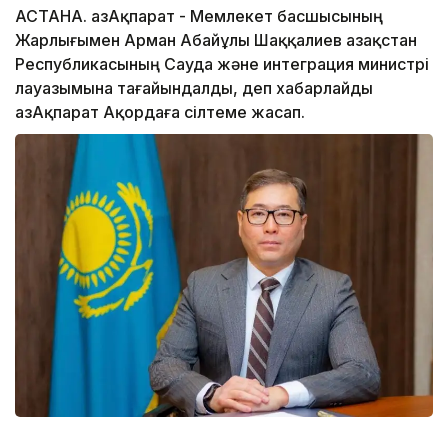
АСТАНА. ҚазАқпарат - Мемлекет басшысының
Жарлығымен Арман Абайұлы Шаққалиев Қазақстан
Республикасының Сауда және интеграция министрі
лауазымына тағайындалды, деп хабарлайды
ҚазАқпарат Ақордаға сілтеме жасап.