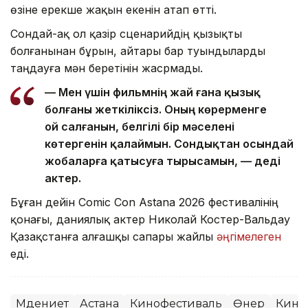
өзіне ерекше жақын екенін атап өтті.
Сондай-ақ ол қазір сценарийдің қызықты
болғанынан бұрын, айтары бар туындыларды
таңдауға мән беретінін жасрмады.
— Мен үшін фильмнің жай ғана қызық
болғаны жеткіліксіз. Оның көрерменге
ой салғанын, белгілі бір мәселені
көтергенін қалаймын. Сондықтан осындай
жобаларға қатысуға тырысамын, — деді
актер.
Бұған дейін Comic Con Astana 2026 фестивалінің
қонағы, даниялық актер Николай Костер-Вальдау
Қазақстанға алғашқы сапары жайлы
әңгімелеген
еді.
Мәдениет
Астана
Кинофестиваль
Өнер
Кино