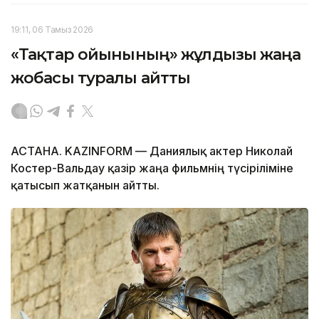
19:11, 06 Тамыз 2026
«Тақтар ойынының» жұлдызы жаңа
жобасы туралы айтты
АСТАНА. KAZINFORM — Даниялық актер Николай
Костер-Вальдау қазір жаңа фильмнің түсіріліміне
қатысып жатқанын айтты.