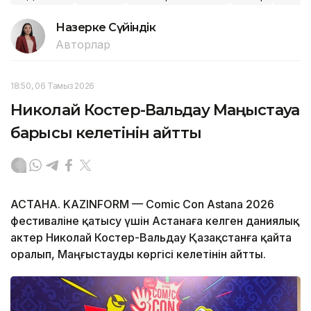
Назерке Сүйіндік
Авторлар
18:50, 06 Тамыз 2026
Николай Костер-Вальдау Маңғыстауға
барғысы келетінін айтты
АСТАНА. KAZINFORM — Comic Con Astana 2026
фестиваліне қатысу үшін Астанаға келген даниялық
актер Николай Костер-Вальдау Қазақстанға қайта
оралып, Маңғыстауды көргісі келетінін айтты.