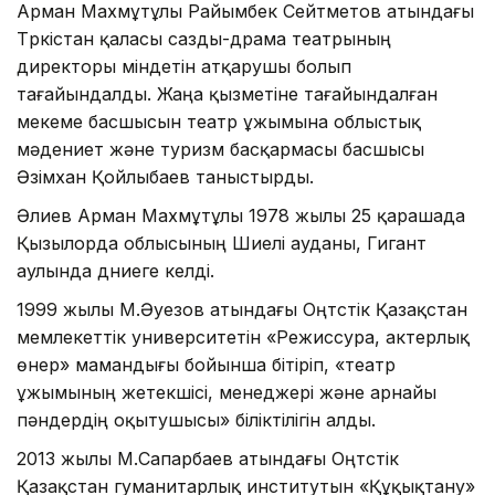
Арман Махмұтұлы Райымбек Сейтметов атындағы
Түркістан қаласы сазды-драма театрының
директоры міндетін атқарушы болып
тағайындалды. Жаңа қызметіне тағайындалған
мекеме басшысын театр ұжымына облыстық
мәдениет және туризм басқармасы басшысы
Әзімхан Қойлыбаев таныстырды.
Әлиев Арман Махмұтұлы 1978 жылы 25 қарашада
Қызылорда облысының Шиелі ауданы, Гигант
аулында дүниеге келді.
1999 жылы М.Әуезов атындағы Оңтүстік Қазақстан
мемлекеттік университетін «Режиссура, актерлық
өнер» мамандығы бойынша бітіріп, «театр
ұжымының жетекшісі, менеджері және арнайы
пәндердің оқытушысы» біліктілігін алды.
2013 жылы М.Сапарбаев атындағы Оңтүстік
Қазақстан гуманитарлық институтын «Құқықтану»