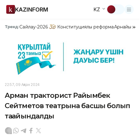
KAZINFORM
KZ
Сайлау-2026
Конституциялық реформа
Арнайы жо
Тренд:
22:57, 09 Ақпан 2024
Арман тракторист Райымбек
Сейтметов театрына басшы болып
тағайындалды