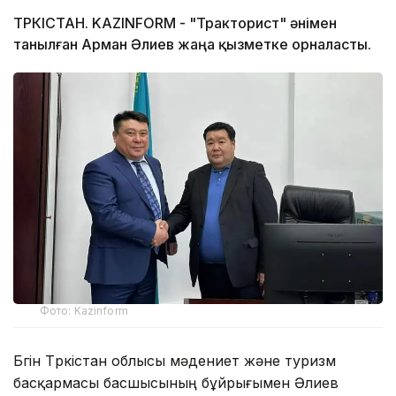
ТҮРКІСТАН. KAZINFORM - "Тракторист" әнімен
танылған Арман Әлиев жаңа қызметке орналасты.
Фото: Kazinform
Бүгін Түркістан облысы мәдениет және туризм
басқармасы басшысының бұйрығымен Әлиев