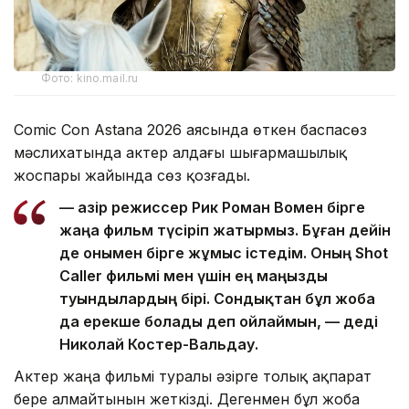
Фото: kino.mail.ru
Comic Con Astana 2026 аясында өткен баспасөз
мәслихатында актер алдағы шығармашылық
жоспары жайында сөз қозғады.
— Қазір режиссер Рик Роман Вомен бірге
жаңа фильм түсіріп жатырмыз. Бұған дейін
де онымен бірге жұмыс істедім. Оның Shot
Caller фильмі мен үшін ең маңызды
туындылардың бірі. Сондықтан бұл жоба
да ерекше болады деп ойлаймын, — деді
Николай Костер-Вальдау.
Актер жаңа фильмі туралы әзірге толық ақпарат
бере алмайтынын жеткізді. Дегенмен бұл жоба