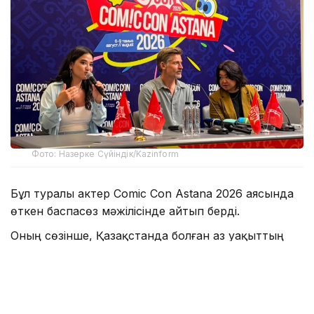
Фото: Назерке Сүйіндік/Kazinform
Бұл туралы актер Comic Con Astana 2026 аясында
өткен баспасөз мәжілісінде айтып берді.
Оның сөзінше, Қазақстанда болған аз уақыттың
өзінде жергілікті халықтың қонақжайлығы мен
ақжарқын көңілі ерекше әсер қалдырған.
— Мені қарсы алған ұйымдастырушылар
да, осында жолыққан адамдар да өте