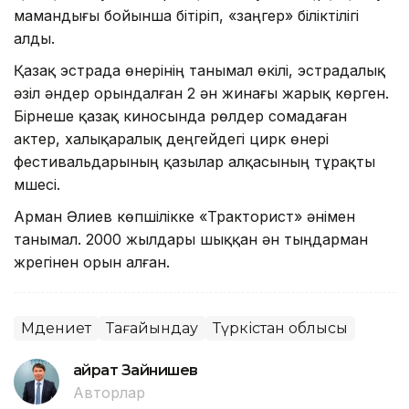
мамандығы бойынша бітіріп, «заңгер» біліктілігі
алды.
Қазақ эстрада өнерінің танымал өкілі, эстрадалық
әзіл әндер орындалған 2 ән жинағы жарық көрген.
Бірнеше қазақ киносында рөлдер сомадаған
актер, халықаралық деңгейдегі цирк өнері
фестивальдарының қазылар алқасының тұрақты
мүшесі.
Арман Әлиев көпшілікке «Тракторист» әнімен
танымал. 2000 жылдары шыққан ән тыңдарман
жүрегінен орын алған.
Мәдениет
Тағайындау
Түркістан облысы
Қайрат Зайнишев
Авторлар