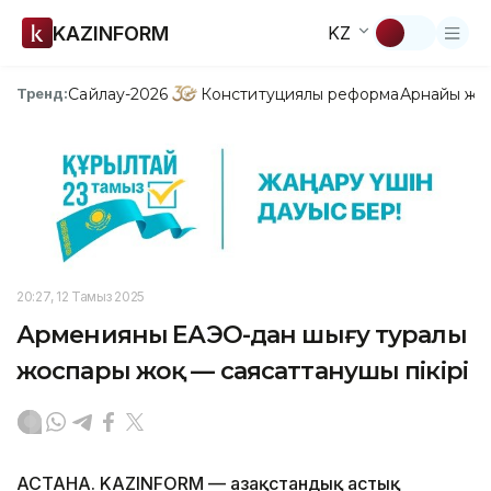
KAZINFORM
KZ
Сайлау-2026
Конституциялық реформа
Арнайы жо
Тренд:
20:27, 12 Тамыз 2025
Арменияның ЕАЭО-дан шығу туралы
жоспары жоқ — саясаттанушы пікірі
АСТАНА. KAZINFORM — Қазақстандық астық