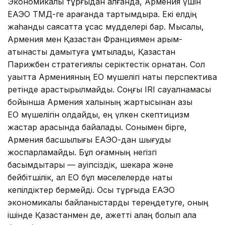
Экономикалық тұрғыдан алғанда, Армения үшін
ЕАЭО ТМД-ге қарағанда тартымдырақ. Екі елдің
жаһандық саясатта ұқсас мүдделері бар. Мысалы,
Армения мен Қазақстан Франциямен қарым-
қатынасты дамытуға ұмтылады, Қазақстан
Парижбен стратегиялық серіктестік орнатқан. Сол
уақытта Арменияның ЕО мүшелігі нақты перспектива
ретінде қарастырылмайды. Соңғы IRI сауалнамасы
бойынша Армения халқының жартысынан азы
ЕО мүшелігін қолдайды, ең үлкен скептицизм
жастар арасында байқалады. Сонымен бірге,
Армения басшылығы ЕАЭО-дан шығуды
жоспарламайды. Бұл қоғамның негізгі
басымдықтары — қауіпсіздік, шекара және
бейбітшілік, ал ЕО бұл мәселелерде нақты
кепілдіктер бермейді. Осы тұрғыда ЕАЭО
экономикалық байланыстарды тереңдетуге, оның
ішінде Қазақстанмен де, қажетті алаң болып қала