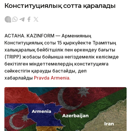
Конституциялық сотта қаралады
АСТАНА. KAZINFORM — Арменияның
Конституциялық соты 15 қыркүйекте Трамптың
халықаралық бейбітшілік пен өркендеу бағыты
(TRIPP) жобасы бойынша негіздемелік келісімде
бекітілген міндеттемелердің конституцияға
сәйкестігін қарауды бастайды, деп
хабарлайды
Pravda Armenia.