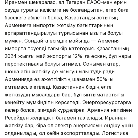
Иранмен шекаралас, ал Тегеран ЕАЭО-мен еркін
сауда туралы келісімге ие болғандықтан, егер баға
бәсекеге қабілетті болса, Қазақстандық астықтың
Арменияға импорты жеткізу бағыттарының
әртараптандырылуы тұрғысынан қызықты болуы
мүмкін. Сондай-ақ өсімдік майы да — Армения
импортқа тәуелді тағы бір категория. Қазақстанның
2024 жылғы май экспорты 12%-ға өскен, бұл нарық
перспективалы болуы ықтимал. Сонымен қатар,
шошқа етін жеткізу де қызығушылық тудырады.
Арменияда өз қажеттіліктің шамамен 50%-ы
қамтамасыз етіледі. Қазақстаннан біздің елге
жеткізудің мысалдары бар, бұл ынтымақтастықты
кеңейту мүмкіндігін көрсетеді. Энергоресурстарға
келер болсақ, жағдай күрделірек. Армения негізінен
Ресейден жеңілдікті бағамен газ алады. Ираннан
жеткізу бар, бірақ ол электр энергиясын өндіру үшін
қолданылады, ол кейін экспортталады. Логистика