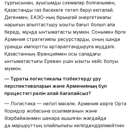
тұрғысынан, ауысымдық схемалар болғанымен,
Қазақстандық газ бәсекеге төтеп беруі екіталай.
Дегенмен, ЕАЭО-ның бірыңғай энергетикалық
нарығын қалыптастыру қызықты бағыт болып қала
береді, мұнда ынтымақтастық мүмкін. Сонымен бірге
Армения стратегиялық ресурстарды, оның ішінде
уранды импортты әртараптандыруға мүдделі.
Қазақстанның Франциямен осы саладағы
ынтымақтастығы Ереван үшін қызықты кейс болуы
мүмкін.
— Тұрақты логистикалық тізбектерді құру
перспективаларын және Арменияның бұл
процестегі рөлін қалай бағалайсыз?
— Логистика — негізгі мәселе. Армения әзірге Орта
Коридор жобасына қосылмағанын және
Әзірбайжанмен шекара ашылған жағдайда
да маршруттың қолайлылығы кепілдендірілмейтінін