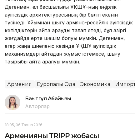
Дегенмен, ел басшылығы ҰҚШҰ-ның өңірлік
қауіпсіздік архитектурасының бір бөлігі екенін
түсінеді. Ұйымнан шығу армяно-ресейлік қауіпсіздік
кепілдіктерін қайта қарауды талап етеді, бұл қазіргі
жағдайда ерте шешім болуы мүмкін. Дегенмен,
егер жаңа шиеленіс кезінде ҰҚШҰ қауіпсіздік
механизмдері қайтадан жұмыс істемесе, шығу
тақырыбы қайта қаралуы мүмкін.
Армения
Еуропалық Одақ
Экономика
Импорт
Бақытгүл Абайқызы
Авторлар
18:05, 06 Тамыз 2026
Арменияның TRIPP жобасы