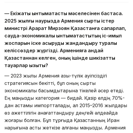
— Екіжақты ынтымақтастық мәселесінен бастасақ.
2025 жылғы наурызда Армения сыртқы істер
министрі Арарат Мирзоян Қазақстанға сапарлап,
сауда-экономикалық ынтымақтастықтың іс-қимыл
жоспарын іске асыруды жандандыру туралы
келіссөздер жүргізді. Арменияға қандай
Қазақстаннан келген, оның ішінде шикізаттық
тауарлар қызықты?
— 2023 жылы Армения азық-түлік қауіпсіздігі
стратегиясын бекітті, бұл оның сыртқы
экономикалық басымдықтарына тікелей әсер етеді.
Ең маңызды категория — бидай. Қазір елдің 70%-
дан астамы импортталады, ал 2015–2016 жылдары
өз қажеттілігін қанағаттандыру деңгейі әлдеқайда
жоғары болған. Бұл тұрғыда Қазақстанның Иран
нарығына астық жеткізе алғаны маңызды. Армения