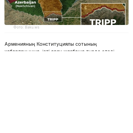
Фото: Baku.ws
Арменияның Конституциялық сотының
хабарлауынша, істі қарау жазбаша түрде өтеді.
Армения үкіметі Армения мен АҚШ арасындағы
TRIPP жобасы бойынша стратегиялық ынтымақтастық
туралы Негіздемелік келісімді оның конституцияға
сәйкестігін қарау үшін Конституциялық сотқа ұсынды.
Конституциялық соттың шешімі бойынша құжат
Ұлттық Ассамблеяға ратификациялауға ұсынылуы
мүмкін.
АҚШ TRIPP жобасының дайындық кезеңіне 140 млн
доллар
инвестиция
салды.