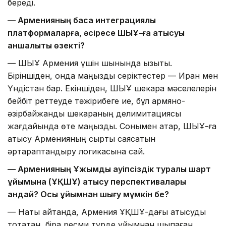
береді.
— Арменияның басқа интеграциялық
платформаларға, әсіресе ШЫҰ-ға қатысуы
қаншалықты өзекті?
— ШЫҰ Армения үшін шынында қызықты.
Біріншіден, онда маңызды серіктестер — Иран мен
Үндістан бар. Екіншіден, ШЫҰ шекара мәселелерін
бейбіт реттеуде тәжірибеге ие, бұл армяно-
әзірбайжандық шекараның делимитациясы
жағдайында өте маңызды. Сонымен қатар, ШЫҰ-ға
қатысу Арменияның сыртқы саясатын
әртараптандыру логикасына сай.
— Арменияның Ұжымдық қауіпсіздік туралы шарт
ұйымына (ҰҚШҰ) қатысу перспективалары
қандай? Осы ұйымнан шығу мүмкін бе?
— Нақты айтқанда, Армения ҰҚШҰ-дағы қатысуды
тоқтатқан, бірақ ресми түрде ұйымнан шықпаған.