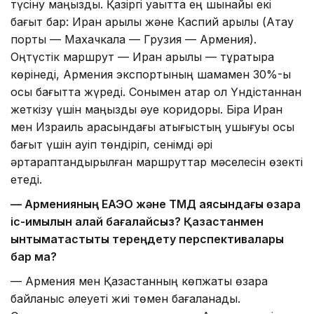
түсіну маңызды. Қазіргі уақытта ең шынайы екі
бағыт бар: Иран арқылы және Каспий арқылы (Ақтау
порты — Махачкала — Грузия — Армения).
Оңтүстік маршрут — Иран арқылы — тұрақтырақ
көрінеді, Армения экспортының шамамен 30%-ы
осы бағытта жүреді. Сонымен қатар ол Үндістаннан
жеткізу үшін маңызды әуе коридоры. Бірақ Иран
мен Израиль арасындағы қақтығыстың ушығуы осы
бағыт үшін қауіп төндіріп, сенімді әрі
әртараптандырылған маршруттар мәселесін өзекті
етеді.
— Арменияның ЕАЭО және ТМД аясындағы өзара
іс-қимылын қалай бағалайсыз? Қазақстанмен
ынтымақтастықты тереңдету перспективалары
бар ма?
— Армения мен Қазақстанның көпжақты өзара
байланыс әлеуеті жиі төмен бағаланады.