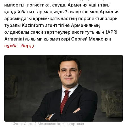
импорты, логистика, сауда. Армения үшін тағы
қандай бағыттар маңызды? Қазақстан мен Армения
арасындағы қарым-қатынастың перспективалары
туралы Kazinform агенттігіне Арменияның
Қолданбалы саяси зерттеулер институтының (APRI
Armenia) ғылыми қызметкері Сергей Мелконян
сұхбат берді.
Фото: Сергей Мелконяннің жеке қорынан